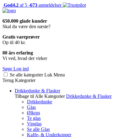
God
4.2
af 5 -
673
anmeldelser
650.000 glade kunder
Skal du være den næste?
Gratis vareprøver
Op til 40 kr.
80 års erfaring
Vi ved, hvad der virker
Søge
Log ind
Se alle kategorier
Luk
Menu
Terug
Kategorier
Drikkedunke & Flasker
Tilbage til Alle Kategorier
Drikkedunke & Flasker
Drikkedunke
Glas
Ølkrus
Te glas
Vinglas
Se alle Glas
Kaffe- & Underkopper