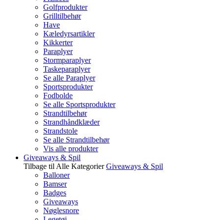
Golfprodukter
Grilltilbehør
Have
Kæledyrsartikler
Kikkerter
Paraplyer
Stormparaplyer
Taskeparaplyer
Se alle Paraplyer
Sportsprodukter
Fodbolde
Se alle Sportsprodukter
Strandtilbehør
Strandhåndklæder
Strandstole
Se alle Strandtilbehør
Vis alle produkter
Giveaways & Spil
Tilbage til Alle Kategorier
Giveaways & Spil
Balloner
Bamser
Badges
Giveaways
Nøglesnore
Legetøj