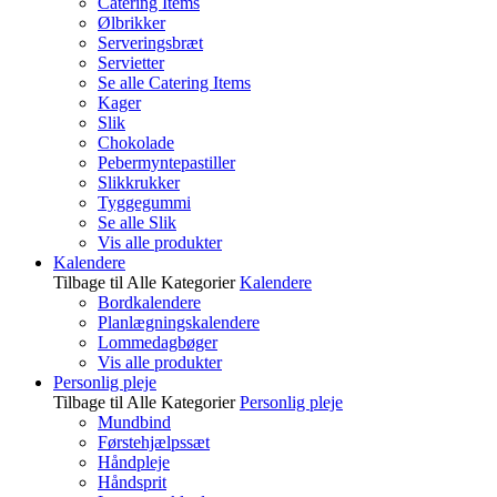
Catering Items
Ølbrikker
Serveringsbræt
Servietter
Se alle Catering Items
Kager
Slik
Chokolade
Pebermyntepastiller
Slikkrukker
Tyggegummi
Se alle Slik
Vis alle produkter
Kalendere
Tilbage til Alle Kategorier
Kalendere
Bordkalendere
Planlægningskalendere
Lommedagbøger
Vis alle produkter
Personlig pleje
Tilbage til Alle Kategorier
Personlig pleje
Mundbind
Førstehjælpssæt
Håndpleje
Håndsprit