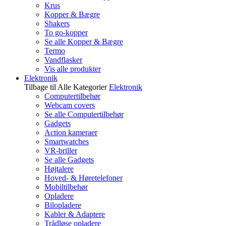
Krus
Kopper & Bægre
Shakers
To go-kopper
Se alle Kopper & Bægre
Termo
Vandflasker
Vis alle produkter
Elektronik
Tilbage til Alle Kategorier
Elektronik
Computertilbehør
Webcam covers
Se alle Computertilbehør
Gadgets
Action kameraer
Smartwatches
VR-briller
Se alle Gadgets
Højtalere
Hoved- & Høretelefoner
Mobiltilbehør
Opladere
Bilopladere
Kabler & Adaptere
Trådløse opladere