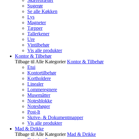
Skærebrætter
Sugerør
Se alle Køkken
Lys
Magneter
Tæpper
Tallerkener
Ure
Vintilbehør
Vis alle produkter
Kontor & Tilbehør
Tilbage til Alle Kategorier
Kontor & Tilbehør
Etui
Kontortilbehør
Kortholdere
Linealer
Lommeregnere
Musemåtter
Notesblokke
Notesbøger
Post-It
Skrive- & Dokumentmapper
Vis alle produkter
Mad & Drikke
Tilbage til Alle Kategorier
Mad & Drikke