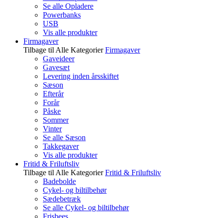
Se alle Opladere
Powerbanks
USB
Vis alle produkter
Firmagaver
Tilbage til Alle Kategorier
Firmagaver
Gaveideer
Gavesæt
Levering inden årsskiftet
Sæson
Efterår
Forår
Påske
Sommer
Vinter
Se alle Sæson
Takkegaver
Vis alle produkter
Fritid & Friluftsliv
Tilbage til Alle Kategorier
Fritid & Friluftsliv
Badebolde
Cykel- og biltilbehør
Sædebetræk
Se alle Cykel- og biltilbehør
Frisbees