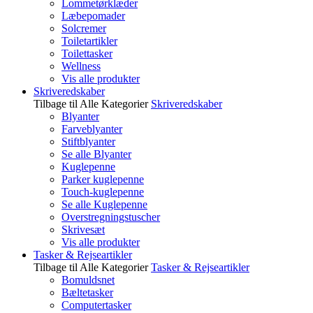
Lommetørklæder
Læbepomader
Solcremer
Toiletartikler
Toilettasker
Wellness
Vis alle produkter
Skriveredskaber
Tilbage til Alle Kategorier
Skriveredskaber
Blyanter
Farveblyanter
Stiftblyanter
Se alle Blyanter
Kuglepenne
Parker kuglepenne
Touch-kuglepenne
Se alle Kuglepenne
Overstregningstuscher
Skrivesæt
Vis alle produkter
Tasker & Rejseartikler
Tilbage til Alle Kategorier
Tasker & Rejseartikler
Bomuldsnet
Bæltetasker
Computertasker