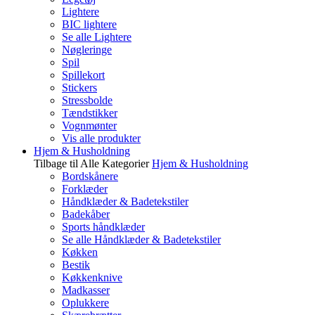
Lightere
BIC lightere
Se alle Lightere
Nøgleringe
Spil
Spillekort
Stickers
Stressbolde
Tændstikker
Vognmønter
Vis alle produkter
Hjem & Husholdning
Tilbage til Alle Kategorier
Hjem & Husholdning
Bordskånere
Forklæder
Håndklæder & Badetekstiler
Badekåber
Sports håndklæder
Se alle Håndklæder & Badetekstiler
Køkken
Bestik
Køkkenknive
Madkasser
Oplukkere