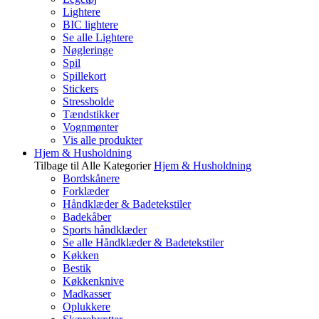
Lightere
BIC lightere
Se alle Lightere
Nøgleringe
Spil
Spillekort
Stickers
Stressbolde
Tændstikker
Vognmønter
Vis alle produkter
Hjem & Husholdning
Tilbage til Alle Kategorier
Hjem & Husholdning
Bordskånere
Forklæder
Håndklæder & Badetekstiler
Badekåber
Sports håndklæder
Se alle Håndklæder & Badetekstiler
Køkken
Bestik
Køkkenknive
Madkasser
Oplukkere