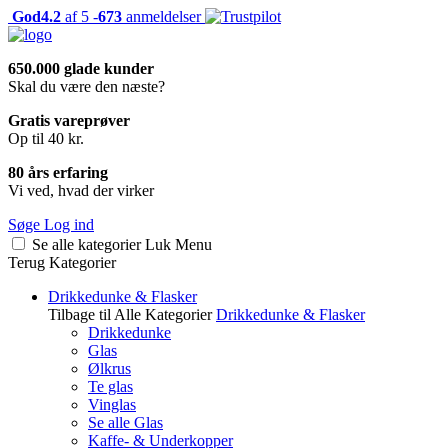
God
4.2
af 5 -
673
anmeldelser
650.000 glade kunder
Skal du være den næste?
Gratis vareprøver
Op til 40 kr.
80 års erfaring
Vi ved, hvad der virker
Søge
Log ind
Se alle kategorier
Luk
Menu
Terug
Kategorier
Drikkedunke & Flasker
Tilbage til Alle Kategorier
Drikkedunke & Flasker
Drikkedunke
Glas
Ølkrus
Te glas
Vinglas
Se alle Glas
Kaffe- & Underkopper