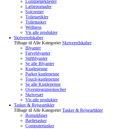
Lommetørklæder
Læbepomader
Solcremer
Toiletartikler
Toilettasker
Wellness
Vis alle produkter
Skriveredskaber
Tilbage til Alle Kategorier
Skriveredskaber
Blyanter
Farveblyanter
Stiftblyanter
Se alle Blyanter
Kuglepenne
Parker kuglepenne
Touch-kuglepenne
Se alle Kuglepenne
Overstregningstuscher
Skrivesæt
Vis alle produkter
Tasker & Rejseartikler
Tilbage til Alle Kategorier
Tasker & Rejseartikler
Bomuldsnet
Bæltetasker
Computertasker