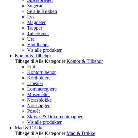
Skærebrætter
Sugerør
Se alle Køkken
Lys
Magneter
Tæpper
Tallerkener
Ure
Vintilbehør
Vis alle produkter
Kontor & Tilbehør
Tilbage til Alle Kategorier
Kontor & Tilbehør
Etui
Kontortilbehør
Kortholdere
Linealer
Lommeregnere
Musemåtter
Notesblokke
Notesbøger
Post-It
Skrive- & Dokumentmapper
Vis alle produkter
Mad & Drikke
Tilbage til Alle Kategorier
Mad & Drikke