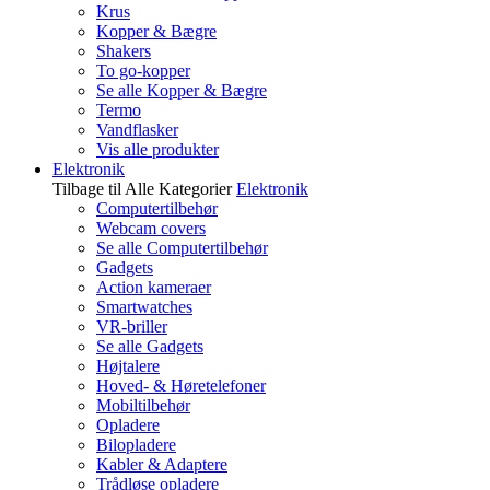
Krus
Kopper & Bægre
Shakers
To go-kopper
Se alle Kopper & Bægre
Termo
Vandflasker
Vis alle produkter
Elektronik
Tilbage til Alle Kategorier
Elektronik
Computertilbehør
Webcam covers
Se alle Computertilbehør
Gadgets
Action kameraer
Smartwatches
VR-briller
Se alle Gadgets
Højtalere
Hoved- & Høretelefoner
Mobiltilbehør
Opladere
Bilopladere
Kabler & Adaptere
Trådløse opladere