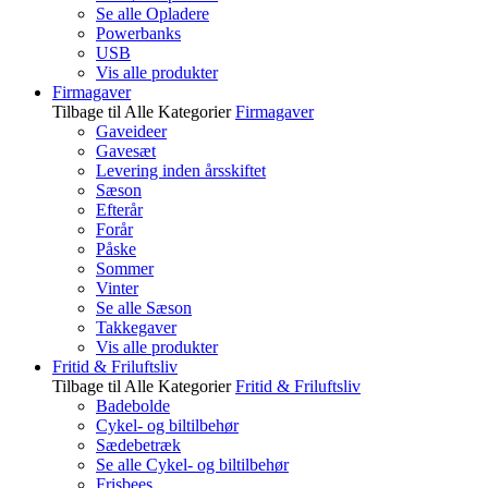
Se alle Opladere
Powerbanks
USB
Vis alle produkter
Firmagaver
Tilbage til Alle Kategorier
Firmagaver
Gaveideer
Gavesæt
Levering inden årsskiftet
Sæson
Efterår
Forår
Påske
Sommer
Vinter
Se alle Sæson
Takkegaver
Vis alle produkter
Fritid & Friluftsliv
Tilbage til Alle Kategorier
Fritid & Friluftsliv
Badebolde
Cykel- og biltilbehør
Sædebetræk
Se alle Cykel- og biltilbehør
Frisbees