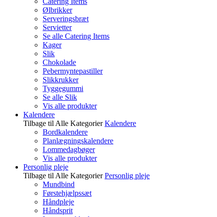
Catering Items
Ølbrikker
Serveringsbræt
Servietter
Se alle Catering Items
Kager
Slik
Chokolade
Pebermyntepastiller
Slikkrukker
Tyggegummi
Se alle Slik
Vis alle produkter
Kalendere
Tilbage til Alle Kategorier
Kalendere
Bordkalendere
Planlægningskalendere
Lommedagbøger
Vis alle produkter
Personlig pleje
Tilbage til Alle Kategorier
Personlig pleje
Mundbind
Førstehjælpssæt
Håndpleje
Håndsprit