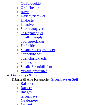
Golfprodukter
Grilltilbehør
Have
Kæledyrsartikler
Kikkerter
Paraplyer
Stormparaplyer
Taskeparaplyer
Se alle Paraplyer
Sportsprodukter
Fodbolde
Se alle Sportsprodukter
Strandtilbehør
Strandhåndklæder
Strandstole
Se alle Strandtilbehør
Vis alle produkter
Giveaways & Spil
Tilbage til Alle Kategorier
Giveaways & Spil
Balloner
Bamser
Badges
Giveaways
Nøglesnore
Legetøj