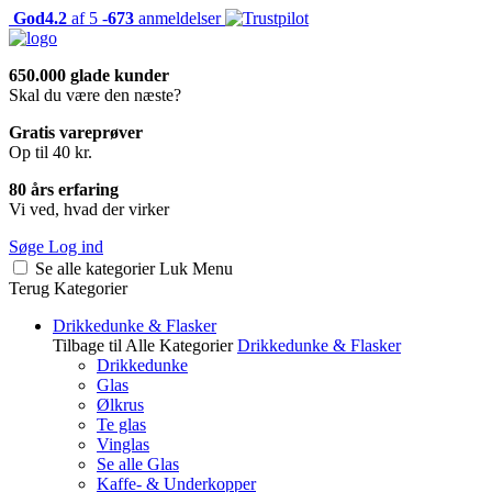
God
4.2
af 5 -
673
anmeldelser
650.000 glade kunder
Skal du være den næste?
Gratis vareprøver
Op til 40 kr.
80 års erfaring
Vi ved, hvad der virker
Søge
Log ind
Se alle kategorier
Luk
Menu
Terug
Kategorier
Drikkedunke & Flasker
Tilbage til Alle Kategorier
Drikkedunke & Flasker
Drikkedunke
Glas
Ølkrus
Te glas
Vinglas
Se alle Glas
Kaffe- & Underkopper