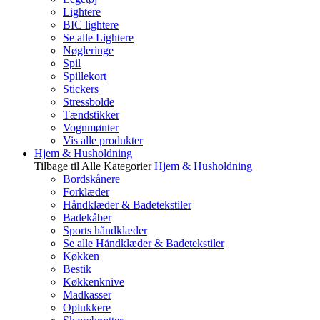
Lightere
BIC lightere
Se alle Lightere
Nøgleringe
Spil
Spillekort
Stickers
Stressbolde
Tændstikker
Vognmønter
Vis alle produkter
Hjem & Husholdning
Tilbage til Alle Kategorier
Hjem & Husholdning
Bordskånere
Forklæder
Håndklæder & Badetekstiler
Badekåber
Sports håndklæder
Se alle Håndklæder & Badetekstiler
Køkken
Bestik
Køkkenknive
Madkasser
Oplukkere