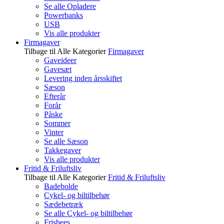
Se alle Opladere
Powerbanks
USB
Vis alle produkter
Firmagaver
Tilbage til Alle Kategorier
Firmagaver
Gaveideer
Gavesæt
Levering inden årsskiftet
Sæson
Efterår
Forår
Påske
Sommer
Vinter
Se alle Sæson
Takkegaver
Vis alle produkter
Fritid & Friluftsliv
Tilbage til Alle Kategorier
Fritid & Friluftsliv
Badebolde
Cykel- og biltilbehør
Sædebetræk
Se alle Cykel- og biltilbehør
Frisbees