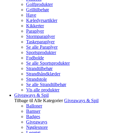
Golfprodukter
Grilltilbehør
Have
Kæledyrsartikler
Kikkerter
Paraplyer
Stormparaplyer
Taskeparaplyer
Se alle Paraplyer
Sportsprodukter
Fodbolde
Se alle Sportsprodukter
Strandtilbehør
Strandhåndklæder
Strandstole
Se alle Strandtilbehør
Vis alle produkter
Giveaways & Spil
Tilbage til Alle Kategorier
Giveaways & Spil
Balloner
Bamser
Badges
Giveaways
Nøglesnore
Legetøj