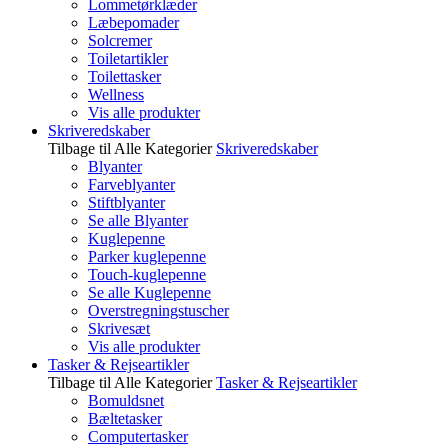
Lommetørklæder
Læbepomader
Solcremer
Toiletartikler
Toilettasker
Wellness
Vis alle produkter
Skriveredskaber
Tilbage til Alle Kategorier
Skriveredskaber
Blyanter
Farveblyanter
Stiftblyanter
Se alle Blyanter
Kuglepenne
Parker kuglepenne
Touch-kuglepenne
Se alle Kuglepenne
Overstregningstuscher
Skrivesæt
Vis alle produkter
Tasker & Rejseartikler
Tilbage til Alle Kategorier
Tasker & Rejseartikler
Bomuldsnet
Bæltetasker
Computertasker