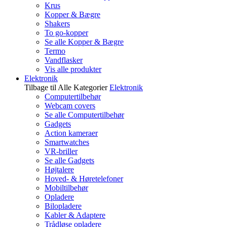
Krus
Kopper & Bægre
Shakers
To go-kopper
Se alle Kopper & Bægre
Termo
Vandflasker
Vis alle produkter
Elektronik
Tilbage til Alle Kategorier
Elektronik
Computertilbehør
Webcam covers
Se alle Computertilbehør
Gadgets
Action kameraer
Smartwatches
VR-briller
Se alle Gadgets
Højtalere
Hoved- & Høretelefoner
Mobiltilbehør
Opladere
Bilopladere
Kabler & Adaptere
Trådløse opladere