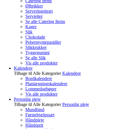
Catering Items
Ølbrikker
Serveringsbræt
Servietter
Se alle Catering Items
Kager
Slik
Chokolade
Pebermyntepastiller
Slikkrukker
Tyggegummi
Se alle Slik
Vis alle produkter
Kalendere
Tilbage til Alle Kategorier
Kalendere
Bordkalendere
Planlægningskalendere
Lommedagbøger
Vis alle produkter
Personlig pleje
Tilbage til Alle Kategorier
Personlig pleje
Mundbind
Førstehjælpssæt
Håndpleje
Håndsprit