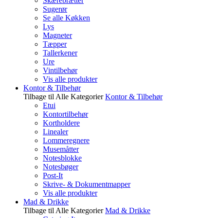
Skærebrætter
Sugerør
Se alle Køkken
Lys
Magneter
Tæpper
Tallerkener
Ure
Vintilbehør
Vis alle produkter
Kontor & Tilbehør
Tilbage til Alle Kategorier
Kontor & Tilbehør
Etui
Kontortilbehør
Kortholdere
Linealer
Lommeregnere
Musemåtter
Notesblokke
Notesbøger
Post-It
Skrive- & Dokumentmapper
Vis alle produkter
Mad & Drikke
Tilbage til Alle Kategorier
Mad & Drikke