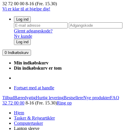
32 72 00 00
8-16 (Fre. 15.30)
Vi er klar til at hjælpe dig!
Log ind
Glemt adgangskode?
Ny kunde
Log ind
0
Indkøbskurv
Min indkøbskurv
Din indkøbskurv er tom
Fortsæt med at handle
Tilbud
Bæredygtig
Hurtig levering
Bestsellere
Nye produkter
FAQ
32 72 00 00
8-16 (Fre. 15.30)
Ring op
Hjem
Tasker & Rejseartikler
Computertasker
Laptop sleeve