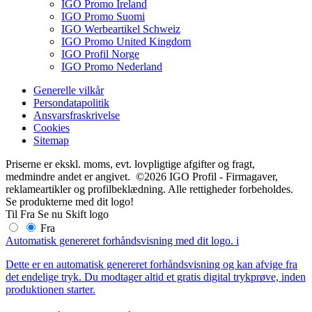
IGO Promo Ireland
IGO Promo Suomi
IGO Werbeartikel Schweiz
IGO Promo United Kingdom
IGO Profil Norge
IGO Promo Nederland
Generelle vilkår
Persondatapolitik
Ansvarsfraskrivelse
Cookies
Sitemap
Priserne er ekskl. moms, evt. lovpligtige afgifter og fragt,
medmindre andet er angivet. ©2026 IGO Profil - Firmagaver,
reklameartikler og profilbeklædning. Alle rettigheder forbeholdes.
Se produkterne med dit logo!
Til
Fra
Se nu
Skift logo
Fra
Automatisk genereret forhåndsvisning med dit logo.
i
Dette er en automatisk genereret forhåndsvisning og kan afvige fra
det endelige tryk. Du modtager altid et gratis digital trykprøve, inden
produktionen starter.