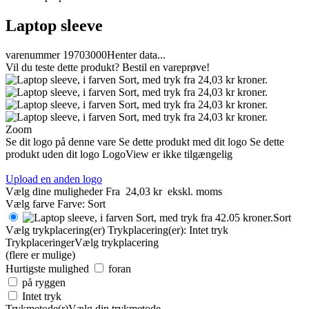
Laptop sleeve
varenummer 19703000
Henter data...
Vil du teste dette produkt? Bestil en vareprøve!
Zoom
Se dit logo på denne vare
Se dette produkt med dit logo
Se dette
produkt uden dit logo
LogoView er ikke tilgængelig
Upload en anden logo
Vælg dine muligheder
Fra
24,03 kr
ekskl. moms
Vælg farve
Farve:
Sort
Sort
Vælg trykplacering(er)
Trykplacering(er):
Intet tryk
Trykplaceringer
Vælg trykplacering
(flere er mulige)
Hurtigste mulighed
foran
på ryggen
Intet tryk
Trykmetode(r)
Vælg din trykmetode