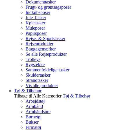
Dokumenttasker
Frugt- og grøntsagsposer
Indkøbsposer
Jute Tasker
Køletasker
Muleposer
Papirsposer
Rejse- & Sportstasker
Rejseprodukter
Baggagemærker
Se alle Rejseprodukter
Trolleys
Rygsække
Sammenfoldelige tasker
Skuldertasker
Strandtasker
Vis alle produkter
Tøj & Tilbehør
Tilbage til Alle Kategorier
Tøj & Tilbehør
Arbejdstøj
Armbånd
Armbåndsure
Børnetøj
Bukser
Firmatøj