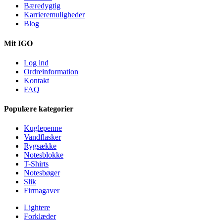
Bæredygtig
Karrieremuligheder
Blog
Mit IGO
Log ind
Ordreinformation
Kontakt
FAQ
Populære kategorier
Kuglepenne
Vandflasker
Rygsække
Notesblokke
T-Shirts
Notesbøger
Slik
Firmagaver
Lightere
Forklæder