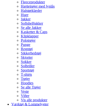
Fleeceprodukter
Hættetrøjer med lynlås
Halstørklæder
Huer
Jakker
Softshelljakker
Se alle Jakker
Kasketter & Caps
Klipklapper
Polotrøjer
Punge
Regntøj
Sikkerhedstøj
Skjorter
Sokker
Solbriller
Sportstøj
T-shirts
Trøjer
Hoodies
Se alle Trøjer
Veste
Vifter
Vis alle produkter
Værktøj & Lommelygter