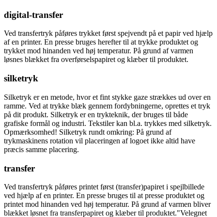
digital-transfer
Ved transfertryk påføres trykket først spejvendt på et papir ved hjælp
af en printer. En presse bruges herefter til at trykke produktet og
trykket mod hinanden ved høj temperatur. På grund af varmen
løsnes blækket fra overførselspapiret og klæber til produktet.
silketryk
Silketryk er en metode, hvor et fint stykke gaze strækkes ud over en
ramme. Ved at trykke blæk gennem fordybningerne, oprettes et tryk
på dit produkt. Silketryk er en trykteknik, der bruges til både
grafiske formål og industri. Tekstiler kan bl.a. trykkes med silketryk.
Opmærksomhed! Silketryk rundt omkring: På grund af
trykmaskinens rotation vil placeringen af logoet ikke altid have
præcis samme placering.
transfer
Ved transfertryk påføres printet først (transfer)papiret i spejlbillede
ved hjælp af en printer. En presse bruges til at presse produktet og
printet mod hinanden ved høj temperatur. På grund af varmen bliver
blækket løsnet fra transferpapiret og klæber til produktet."Velegnet