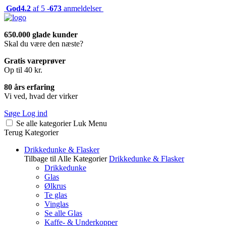
God
4.2
af 5 -
673
anmeldelser
650.000 glade kunder
Skal du være den næste?
Gratis vareprøver
Op til 40 kr.
80 års erfaring
Vi ved, hvad der virker
Søge
Log ind
Se alle kategorier
Luk
Menu
Terug
Kategorier
Drikkedunke & Flasker
Tilbage til Alle Kategorier
Drikkedunke & Flasker
Drikkedunke
Glas
Ølkrus
Te glas
Vinglas
Se alle Glas
Kaffe- & Underkopper