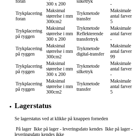
foran
silketryk
300 x 200
-
Maksimal
Maksimale
Trykplacering
Trykmetode
størrelse i mm
antal farver
foran
transfer
300cm2
5
Maksimal
Trykmetode
Maksimale
Trykplacering
størrelse i mm
Reflekterende
antal farver
på ryggen
300 x 200
transfertryk
-
Maksimal
Maksimale
Trykplacering
Trykmetode
størrelse i mm
antal farver
på ryggen
digital-transfer
300cm2
99
Maksimal
Maksimale
Trykplacering
Trykmetode
størrelse i mm
antal farver
på ryggen
silketryk
300 x 200
-
Maksimal
Maksimale
Trykplacering
Trykmetode
størrelse i mm
antal farver
på ryggen
transfer
300cm2
5
Lagerstatus
Se lagerstatus ved at klikke på knappen forneden
På lager
Ikke på lager - leveringsdato kendes
Ikke på lager -
leveringsdato kendes ikke