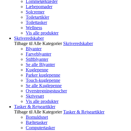
Lommetørklæder
Læbepomader
Solcremer
Toiletartikler
Toilettasker
Wellness
Vis alle produkter
Skriveredskaber
Tilbage til Alle Kategorier
Skriveredskaber
Blyanter
Farveblyanter
Stiftblyanter
Se alle Blyanter
Kuglepenne
Parker kuglepenne
Touch-kuglepenne
Se alle Kuglepenne
Overstregningstuscher
Skrivesæt
Vis alle produkter
Tasker & Rejseartikler
Tilbage til Alle Kategorier
Tasker & Rejseartikler
Bomuldsnet
Bæltetasker
Computertasker