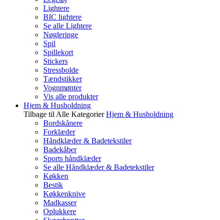
Lightere
BIC lightere
Se alle Lightere
Nøgleringe
Spil
Spillekort
Stickers
Stressbolde
Tændstikker
Vognmønter
Vis alle produkter
Hjem & Husholdning
Tilbage til Alle Kategorier
Hjem & Husholdning
Bordskånere
Forklæder
Håndklæder & Badetekstiler
Badekåber
Sports håndklæder
Se alle Håndklæder & Badetekstiler
Køkken
Bestik
Køkkenknive
Madkasser
Oplukkere