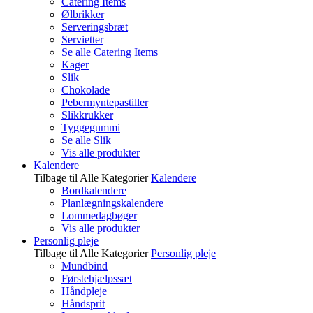
Catering Items
Ølbrikker
Serveringsbræt
Servietter
Se alle Catering Items
Kager
Slik
Chokolade
Pebermyntepastiller
Slikkrukker
Tyggegummi
Se alle Slik
Vis alle produkter
Kalendere
Tilbage til Alle Kategorier
Kalendere
Bordkalendere
Planlægningskalendere
Lommedagbøger
Vis alle produkter
Personlig pleje
Tilbage til Alle Kategorier
Personlig pleje
Mundbind
Førstehjælpssæt
Håndpleje
Håndsprit