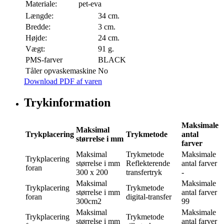
Materiale:
pet-eva
Længde:
34 cm.
Bredde:
3 cm.
Højde:
24 cm.
Vægt:
91 g.
PMS-farver
BLACK
Tåler opvaskemaskine
No
Download PDF af varen
Trykinformation
Maksimale
Maksimal
Trykplacering
Trykmetode
antal
størrelse i mm
farver
Maksimal
Trykmetode
Maksimale
Trykplacering
størrelse i mm
Reflekterende
antal farver
foran
300 x 200
transfertryk
-
Maksimal
Maksimale
Trykplacering
Trykmetode
størrelse i mm
antal farver
foran
digital-transfer
300cm2
99
Maksimal
Maksimale
Trykplacering
Trykmetode
størrelse i mm
antal farver