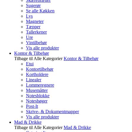
Skærebrætter
Sugerør
Se alle Køkken
Lys
Magneter
Tæpper
Tallerkener
Ure
Vintilbehør
Vis alle produkter
Kontor & Tilbehør
Tilbage til Alle Kategorier
Kontor & Tilbehør
Etui
Kontortilbehør
Kortholdere
Linealer
Lommeregnere
Musemåtter
Notesblokke
Notesbøger
Post-It
Skrive- & Dokumentmapper
Vis alle produkter
Mad & Drikke
Tilbage til Alle Kategorier
Mad & Drikke