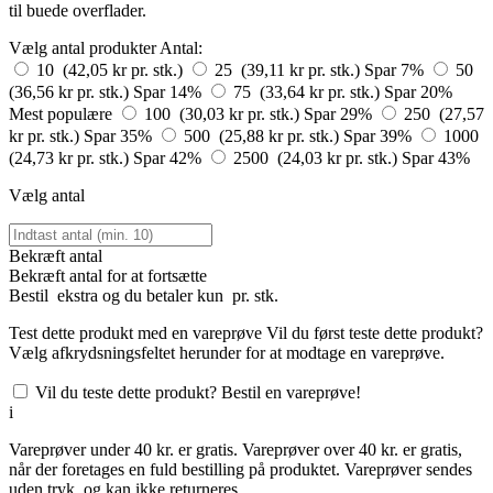
til buede overflader.
Vælg antal produkter
Antal:
10 (42,05 kr pr. stk.)
25 (39,11 kr pr. stk.)
Spar 7%
50
(36,56 kr pr. stk.)
Spar 14%
75 (33,64 kr pr. stk.)
Spar 20%
Mest populære
100 (30,03 kr pr. stk.)
Spar 29%
250 (27,57
kr pr. stk.)
Spar 35%
500 (25,88 kr pr. stk.)
Spar 39%
1000
(24,73 kr pr. stk.)
Spar 42%
2500 (24,03 kr pr. stk.)
Spar 43%
Vælg antal
Bekræft antal
Bekræft antal for at fortsætte
Bestil
ekstra og du betaler kun
pr. stk.
Test dette produkt med en vareprøve
Vil du først teste dette produkt?
Vælg afkrydsningsfeltet herunder for at modtage en vareprøve.
Vil du teste dette produkt? Bestil en vareprøve!
i
Vareprøver under 40 kr. er gratis. Vareprøver over 40 kr. er gratis,
når der foretages en fuld bestilling på produktet. Vareprøver sendes
uden tryk, og kan ikke returneres.