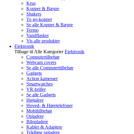
Krus
Kopper & Bægre
Shakers
To go-kopper
Se alle Kopper & Bægre
Termo
Vandflasker
Vis alle produkter
Elektronik
Tilbage til Alle Kategorier
Elektronik
Computertilbehør
Webcam covers
Se alle Computertilbehør
Gadgets
Action kameraer
Smartwatches
VR-briller
Se alle Gadgets
Højtalere
Hoved- & Høretelefoner
Mobiltilbehør
Opladere
Bilopladere
Kabler & Adaptere
Trådløse opladere