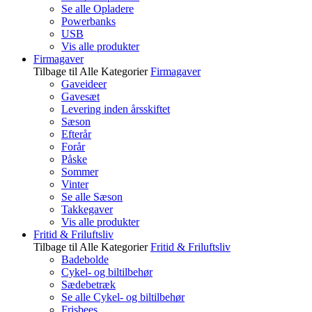
Se alle Opladere
Powerbanks
USB
Vis alle produkter
Firmagaver
Tilbage til Alle Kategorier
Firmagaver
Gaveideer
Gavesæt
Levering inden årsskiftet
Sæson
Efterår
Forår
Påske
Sommer
Vinter
Se alle Sæson
Takkegaver
Vis alle produkter
Fritid & Friluftsliv
Tilbage til Alle Kategorier
Fritid & Friluftsliv
Badebolde
Cykel- og biltilbehør
Sædebetræk
Se alle Cykel- og biltilbehør
Frisbees