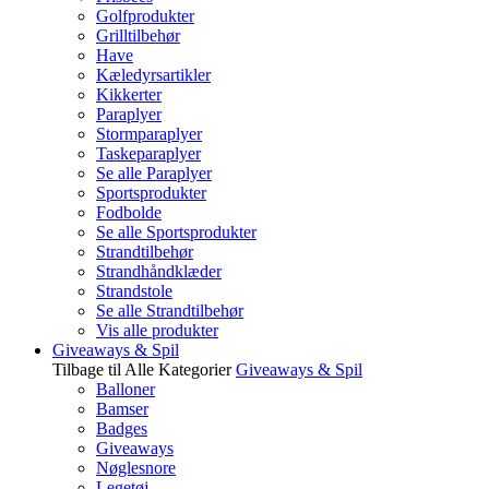
Golfprodukter
Grilltilbehør
Have
Kæledyrsartikler
Kikkerter
Paraplyer
Stormparaplyer
Taskeparaplyer
Se alle Paraplyer
Sportsprodukter
Fodbolde
Se alle Sportsprodukter
Strandtilbehør
Strandhåndklæder
Strandstole
Se alle Strandtilbehør
Vis alle produkter
Giveaways & Spil
Tilbage til Alle Kategorier
Giveaways & Spil
Balloner
Bamser
Badges
Giveaways
Nøglesnore
Legetøj