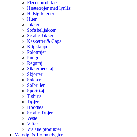
Fleeceprodukter
Hættetrøjer med lynlås
Halstørklæder
Huer
Jakker
Softshelljakker
Se alle Jakker
Kasketter & Caps
Klipklapper
Polotrøjer
Punge
Regntøj
Sikkerhedstøj
Skjorter
Sokker
Solbriller
Sportstøj
T-shirts
Trøjer
Hoodies
Se alle Trøjer
Veste
Vifter
Vis alle produkter
Værktøj & Lommelygter