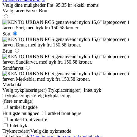
Vælg dine muligheder
Fra
95,35 kr
ekskl. moms
Vælg farve
Farve:
Brun
Sort
Brun
Sandfarvet
Mørkeblå
Vælg trykplacering(er)
Trykplacering(er):
Intet tryk
Trykplaceringer
Vælg trykplacering
(flere er mulige)
artikel bagside
Hurtigste mulighed
artikel front højre
artikel front venstre
Intet tryk
Trykmetode(r)
Vælg din trykmetode
artikel bagside
Mere information om trykmuligheder