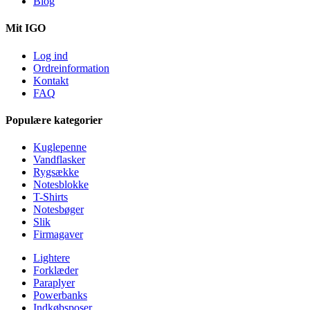
Blog
Mit IGO
Log ind
Ordreinformation
Kontakt
FAQ
Populære kategorier
Kuglepenne
Vandflasker
Rygsække
Notesblokke
T-Shirts
Notesbøger
Slik
Firmagaver
Lightere
Forklæder
Paraplyer
Powerbanks
Indkøbsposer