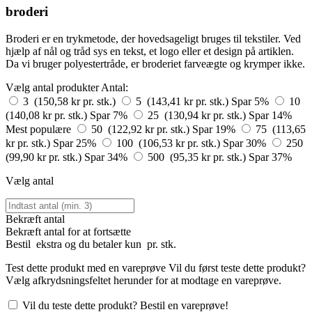
broderi
Broderi er en trykmetode, der hovedsageligt bruges til tekstiler. Ved
hjælp af nål og tråd sys en tekst, et logo eller et design på artiklen.
Da vi bruger polyestertråde, er broderiet farveægte og krymper ikke.
Vælg antal produkter
Antal:
3 (150,58 kr pr. stk.)
5 (143,41 kr pr. stk.)
Spar 5%
10
(140,08 kr pr. stk.)
Spar 7%
25 (130,94 kr pr. stk.)
Spar 14%
Mest populære
50 (122,92 kr pr. stk.)
Spar 19%
75 (113,65
kr pr. stk.)
Spar 25%
100 (106,53 kr pr. stk.)
Spar 30%
250
(99,90 kr pr. stk.)
Spar 34%
500 (95,35 kr pr. stk.)
Spar 37%
Vælg antal
Bekræft antal
Bekræft antal for at fortsætte
Bestil
ekstra og du betaler kun
pr. stk.
Test dette produkt med en vareprøve
Vil du først teste dette produkt?
Vælg afkrydsningsfeltet herunder for at modtage en vareprøve.
Vil du teste dette produkt? Bestil en vareprøve!