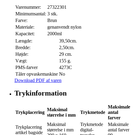
Varenummer:
27322301
Minimumsantal:
3 stk.
Farve:
Brun
Materiale:
genanvendt nylon
Kapacitet:
2000ml
Længde:
39,50cm.
Bredde:
2,50cm.
Højde:
29 cm.
Vægt:
155 g.
PMS-farver
4273C
Tåler opvaskemaskine
No
Download PDF af varen
Trykinformation
Maksimale
Maksimal
Trykplacering
Trykmetode
antal
størrelse i mm
farver
Maksimal
Trykmetode
Maksimale
Trykplacering
størrelse i mm
digital-
antal farver
artikel bagside