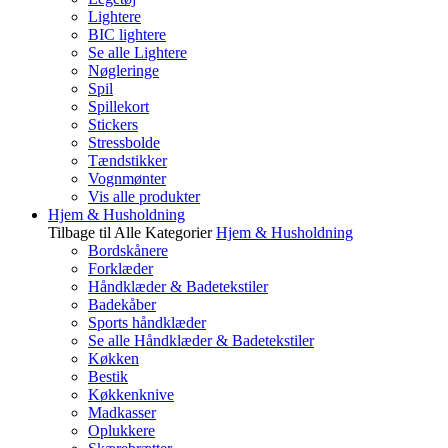
Lightere
BIC lightere
Se alle Lightere
Nøgleringe
Spil
Spillekort
Stickers
Stressbolde
Tændstikker
Vognmønter
Vis alle produkter
Hjem & Husholdning
Tilbage til Alle Kategorier
Hjem & Husholdning
Bordskånere
Forklæder
Håndklæder & Badetekstiler
Badekåber
Sports håndklæder
Se alle Håndklæder & Badetekstiler
Køkken
Bestik
Køkkenknive
Madkasser
Oplukkere