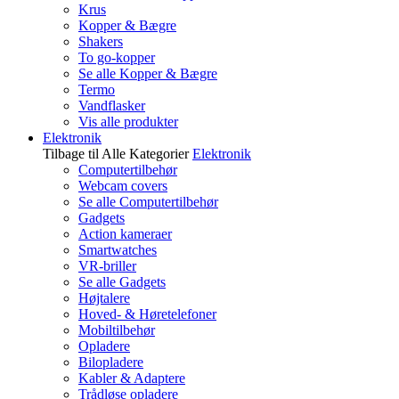
Krus
Kopper & Bægre
Shakers
To go-kopper
Se alle Kopper & Bægre
Termo
Vandflasker
Vis alle produkter
Elektronik
Tilbage til Alle Kategorier
Elektronik
Computertilbehør
Webcam covers
Se alle Computertilbehør
Gadgets
Action kameraer
Smartwatches
VR-briller
Se alle Gadgets
Højtalere
Hoved- & Høretelefoner
Mobiltilbehør
Opladere
Bilopladere
Kabler & Adaptere
Trådløse opladere