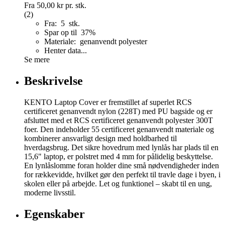
Fra
50,00 kr
pr. stk.
(2)
Fra: 5 stk.
Spar op til 37%
Materiale: genanvendt polyester
Henter data...
Se mere
Beskrivelse
KENTO Laptop Cover er fremstillet af superlet RCS
certificeret genanvendt nylon (228T) med PU bagside og er
afsluttet med et RCS certificeret genanvendt polyester 300T
foer. Den indeholder 55 certificeret genanvendt materiale og
kombinerer ansvarligt design med holdbarhed til
hverdagsbrug. Det sikre hovedrum med lynlås har plads til en
15,6" laptop, er polstret med 4 mm for pålidelig beskyttelse.
En lynlåslomme foran holder dine små nødvendigheder inden
for rækkevidde, hvilket gør den perfekt til travle dage i byen, i
skolen eller på arbejde. Let og funktionel – skabt til en ung,
moderne livsstil.
Egenskaber