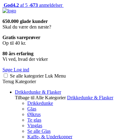
God
4.2
af 5 -
673
anmeldelser
650.000 glade kunder
Skal du være den næste?
Gratis vareprøver
Op til 40 kr.
80 års erfaring
Vi ved, hvad der virker
Søge
Log ind
Se alle kategorier
Luk
Menu
Terug
Kategorier
Drikkedunke & Flasker
Tilbage til Alle Kategorier
Drikkedunke & Flasker
Drikkedunke
Glas
Ølkrus
Te glas
Vinglas
Se alle Glas
Kaffe- & Underkopper