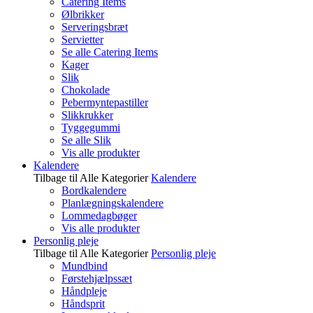
Catering Items
Ølbrikker
Serveringsbræt
Servietter
Se alle Catering Items
Kager
Slik
Chokolade
Pebermyntepastiller
Slikkrukker
Tyggegummi
Se alle Slik
Vis alle produkter
Kalendere
Tilbage til Alle Kategorier
Kalendere
Bordkalendere
Planlægningskalendere
Lommedagbøger
Vis alle produkter
Personlig pleje
Tilbage til Alle Kategorier
Personlig pleje
Mundbind
Førstehjælpssæt
Håndpleje
Håndsprit