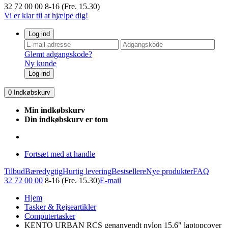
32 72 00 00
8-16 (Fre. 15.30)
Vi er klar til at hjælpe dig!
Log ind
Glemt adgangskode?
Ny kunde
Log ind
0
Indkøbskurv
Min indkøbskurv
Din indkøbskurv er tom
Fortsæt med at handle
Tilbud
Bæredygtig
Hurtig levering
Bestsellere
Nye produkter
FAQ
32 72 00 00
8-16 (Fre. 15.30)
E-mail
Hjem
Tasker & Rejseartikler
Computertasker
KENTO URBAN RCS genanvendt nylon 15,6" laptopcover