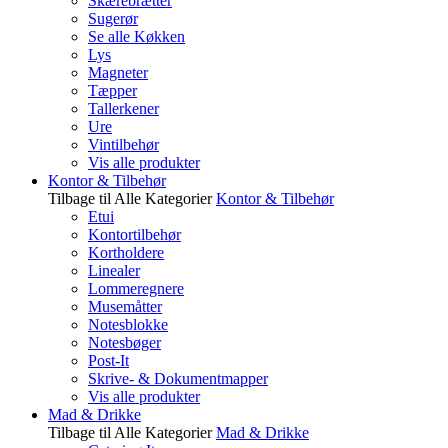
Skærebrætter
Sugerør
Se alle Køkken
Lys
Magneter
Tæpper
Tallerkener
Ure
Vintilbehør
Vis alle produkter
Kontor & Tilbehør
Tilbage til Alle Kategorier
Kontor & Tilbehør
Etui
Kontortilbehør
Kortholdere
Linealer
Lommeregnere
Musemåtter
Notesblokke
Notesbøger
Post-It
Skrive- & Dokumentmapper
Vis alle produkter
Mad & Drikke
Tilbage til Alle Kategorier
Mad & Drikke