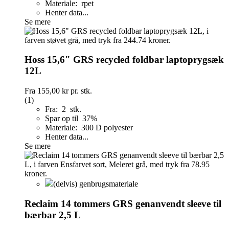
Materiale: rpet
Henter data...
Se mere
Hoss 15,6" GRS recycled foldbar laptoprygsæk
12L
Fra
155,00 kr
pr. stk.
(1)
Fra: 2 stk.
Spar op til 37%
Materiale: 300 D polyester
Henter data...
Se mere
(delvis) genbrugsmateriale
Reclaim 14 tommers GRS genanvendt sleeve til
bærbar 2,5 L