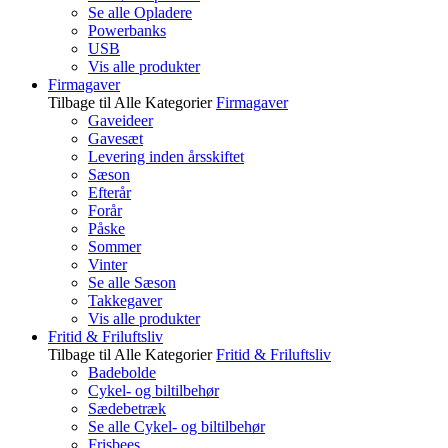
Se alle Opladere
Powerbanks
USB
Vis alle produkter
Firmagaver
Tilbage til Alle Kategorier
Firmagaver
Gaveideer
Gavesæt
Levering inden årsskiftet
Sæson
Efterår
Forår
Påske
Sommer
Vinter
Se alle Sæson
Takkegaver
Vis alle produkter
Fritid & Friluftsliv
Tilbage til Alle Kategorier
Fritid & Friluftsliv
Badebolde
Cykel- og biltilbehør
Sædebetræk
Se alle Cykel- og biltilbehør
Frisbees