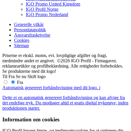
IGO Promo United Kingdom
IGO Profil Norge
IGO Promo Nederland
Generelle vilkår
Persondatapolitik
Ansvarsfraskrivelse
Cookies
Sitemap
Priserne er ekskl. moms, evt. lovpligtige afgifter og fragt,
medmindre andet er angivet. ©2026 IGO Profil - Firmagaver,
reklameartikler og profilbeklædning. Alle rettigheder forbeholdes.
Se produkterne med dit logo!
Til
Fra
Se nu
Skift logo
Fra
Automatisk genereret forhåndsvisning med dit logo.
i
Dette er en automatisk genereret forhåndsvisning og kan afvige fra
det endelige tryk. Du modtager altid et gratis digital trykprøve, inden
produktionen starter.
Information om cookies
IGO Profil bruger første- og tredjepartscookies for at optimere din