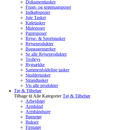
Dokumenttasker
Frugt- og grøntsagsposer
Indkøbsposer
Jute Tasker
Køletasker
Muleposer
Papirsposer
Rejse- & Sportstasker
Rejseprodukter
Baggagemærker
Se alle Rejseprodukter
Trolleys
Rygsække
Sammenfoldelige tasker
Skuldertasker
Strandtasker
Vis alle produkter
Tøj & Tilbehør
Tilbage til Alle Kategorier
Tøj & Tilbehør
Arbejdstøj
Armbånd
Armbåndsure
Børnetøj
Bukser
Firmatøj