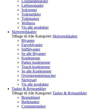
Lommetørklæder
Læbepomader
Solcremer
Toiletartikler
Toilettasker
Wellness
Vis alle produkter
Skriveredskaber
Tilbage til Alle Kategorier
Skriveredskaber
Blyanter
Farveblyanter
Stiftblyanter
Se alle Blyanter
Kuglepenne
Parker kuglepenne
Touch-kuglepenne
Se alle Kuglepenne
Overstregningstuscher
Skrivesæt
Vis alle produkter
Tasker & Rejseartikler
Tilbage til Alle Kategorier
Tasker & Rejseartikler
Bomuldsnet
Bæltetasker
Computertasker