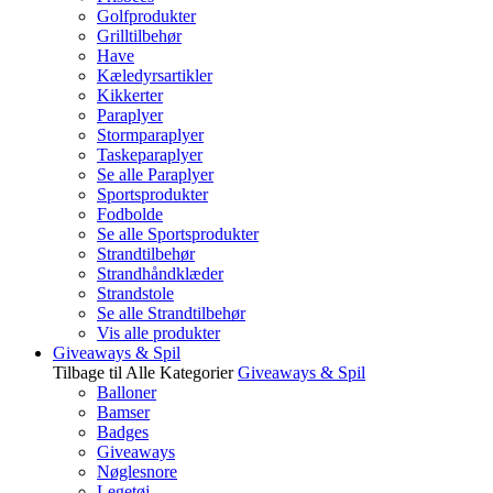
Golfprodukter
Grilltilbehør
Have
Kæledyrsartikler
Kikkerter
Paraplyer
Stormparaplyer
Taskeparaplyer
Se alle Paraplyer
Sportsprodukter
Fodbolde
Se alle Sportsprodukter
Strandtilbehør
Strandhåndklæder
Strandstole
Se alle Strandtilbehør
Vis alle produkter
Giveaways & Spil
Tilbage til Alle Kategorier
Giveaways & Spil
Balloner
Bamser
Badges
Giveaways
Nøglesnore
Legetøj