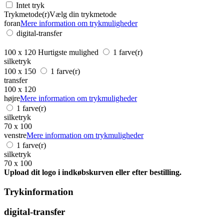
Intet tryk
Trykmetode(r)
Vælg din trykmetode
foran
Mere information om trykmuligheder
digital-transfer
100 x 120
Hurtigste mulighed
1 farve(r)
silketryk
100 x 150
1 farve(r)
transfer
100 x 120
højre
Mere information om trykmuligheder
1 farve(r)
silketryk
70 x 100
venstre
Mere information om trykmuligheder
1 farve(r)
silketryk
70 x 100
Upload dit logo i indkøbskurven eller efter bestilling.
Trykinformation
digital-transfer