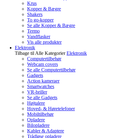
Krus
Kopper & Bægre
Shakers
To go-kopper
Se alle Kopper & Bægre
Termo
Vandflasker
Vis alle produkter
Elektronik
Tilbage til Alle Kategorier
Elektronik
Computertilbehør
Webcam covers
Se alle Computertilbehør
Gadgets
Action kameraer
Smartwatches
VR-briller
Se alle Gadgets
Højtalere
Hoved- & Høretelefoner
Mobiltilbehør
Opladere
Bilopladere
Kabler & Adaptere
Trådløse opladere