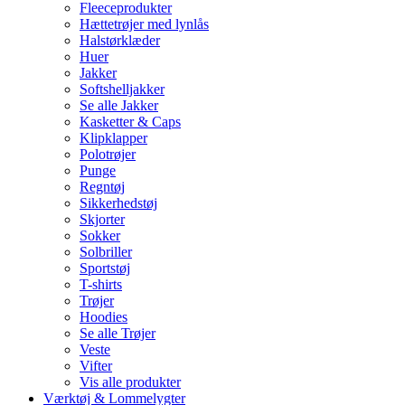
Fleeceprodukter
Hættetrøjer med lynlås
Halstørklæder
Huer
Jakker
Softshelljakker
Se alle Jakker
Kasketter & Caps
Klipklapper
Polotrøjer
Punge
Regntøj
Sikkerhedstøj
Skjorter
Sokker
Solbriller
Sportstøj
T-shirts
Trøjer
Hoodies
Se alle Trøjer
Veste
Vifter
Vis alle produkter
Værktøj & Lommelygter