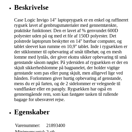
Beskrivelse
Case Logic Invigo 14" laptoprygsæk er en enkel og raffineret
rygsæk lavet af genbrugsmaterialer med gennemtænkte,
praktiske funktioner. Den er lavet af % genvundet 600D
polyester uden på og med et fór af 150D polyester. Det
polstrede laptoprum beskytter en 14'' bærbar computer, og
tablet sleevet kan rumme en 10,9'' tablet. Inde i rygsækken er
der stiklommer til opbevaring af småt tilbehør, og en mesh
lomme med lynlås, der giver ekstra sikker opbevaring til små
genstande såsom nøgler. På ydersiden af rygsækken er der en
skjult sikkerhedslomme på bagpanelet, der holder vigtige
genstande som pas eller pung skjult, men alligevel lige ved
hånden. Forlommen giver hurtig opbevaring af genstande,
mens du er på farten, og de 2 sidelommer er velegnede til
vandflasker eller en paraply. Rygsækken har også en
gennemgående rem, som kan fastgøre tasken til rullende
bagage for ubesværet rejse.
Egenskaber
Varenummer:
21893400
Minimumsantal:
2 stk.