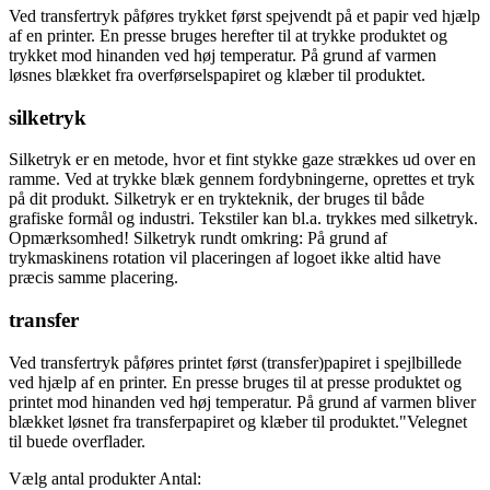
Ved transfertryk påføres trykket først spejvendt på et papir ved hjælp
af en printer. En presse bruges herefter til at trykke produktet og
trykket mod hinanden ved høj temperatur. På grund af varmen
løsnes blækket fra overførselspapiret og klæber til produktet.
silketryk
Silketryk er en metode, hvor et fint stykke gaze strækkes ud over en
ramme. Ved at trykke blæk gennem fordybningerne, oprettes et tryk
på dit produkt. Silketryk er en trykteknik, der bruges til både
grafiske formål og industri. Tekstiler kan bl.a. trykkes med silketryk.
Opmærksomhed! Silketryk rundt omkring: På grund af
trykmaskinens rotation vil placeringen af logoet ikke altid have
præcis samme placering.
transfer
Ved transfertryk påføres printet først (transfer)papiret i spejlbillede
ved hjælp af en printer. En presse bruges til at presse produktet og
printet mod hinanden ved høj temperatur. På grund af varmen bliver
blækket løsnet fra transferpapiret og klæber til produktet."Velegnet
til buede overflader.
Vælg antal produkter
Antal: