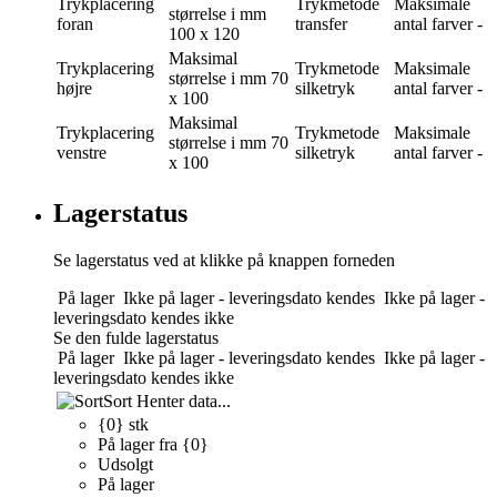
Trykplacering
Trykmetode
Maksimale
størrelse i mm
foran
transfer
antal farver
-
100 x 120
Maksimal
Trykplacering
Trykmetode
Maksimale
størrelse i mm
70
højre
silketryk
antal farver
-
x 100
Maksimal
Trykplacering
Trykmetode
Maksimale
størrelse i mm
70
venstre
silketryk
antal farver
-
x 100
Lagerstatus
Se lagerstatus ved at klikke på knappen forneden
På lager
Ikke på lager - leveringsdato kendes
Ikke på lager -
leveringsdato kendes ikke
Se den fulde lagerstatus
På lager
Ikke på lager - leveringsdato kendes
Ikke på lager -
leveringsdato kendes ikke
Sort
Henter data...
{0} stk
På lager fra {0}
Udsolgt
På lager