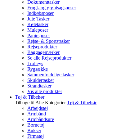
Dokumenttasker
Frugt- og grøntsagsposer
Indkøbsposer
Jute Tasker
Køletasker
Muleposer
Papirsposer
Rejse- & Sportstasker
Rejseprodukter
Baggagemærker
Se alle Rejseprodukter
Trolleys
Rygsække
Sammenfoldelige tasker
Skuldertasker
Strandtasker
Vis alle produkter
Tøj & Tilbehør
Tilbage til Alle Kategorier
Tøj & Tilbehør
Arbejdstøj
Armbånd
Armbåndsure
Børnetøj
Bukser
Firmatøj