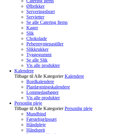
Catering Items
Ølbrikker
Serveringsbræt
Servietter
Se alle Catering Items
Kager
Slik
Chokolade
Pebermyntepastiller
Slikkrukker
Tyggegummi
Se alle Slik
Vis alle produkter
Kalendere
Tilbage til Alle Kategorier
Kalendere
Bordkalendere
Planlægningskalendere
Lommedagbøger
Vis alle produkter
Personlig pleje
Tilbage til Alle Kategorier
Personlig pleje
Mundbind
Førstehjælpssæt
Håndpleje
Håndsprit