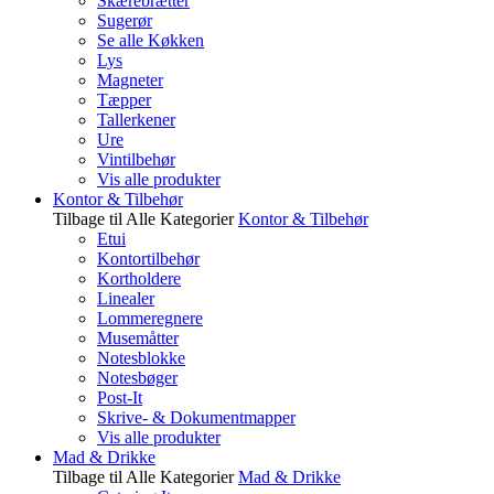
Skærebrætter
Sugerør
Se alle Køkken
Lys
Magneter
Tæpper
Tallerkener
Ure
Vintilbehør
Vis alle produkter
Kontor & Tilbehør
Tilbage til Alle Kategorier
Kontor & Tilbehør
Etui
Kontortilbehør
Kortholdere
Linealer
Lommeregnere
Musemåtter
Notesblokke
Notesbøger
Post-It
Skrive- & Dokumentmapper
Vis alle produkter
Mad & Drikke
Tilbage til Alle Kategorier
Mad & Drikke