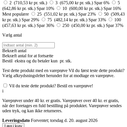
2 (710,53 kr pr. stk.)
3 (675,00 kr pr. stk.)
Spar 6%
5
(642,86 kr pr. stk.)
Spar 10%
10 (600,00 kr pr. stk.)
Spar 16%
Mest populære
25 (551,02 kr pr. stk.)
Spar 23%
50 (509,43
kr pr. stk.)
Spar 29%
75 (482,14 kr pr. stk.)
Spar 33%
100
(457,63 kr pr. stk.)
Spar 36%
250 (450,00 kr pr. stk.)
Spar 37%
Vælg antal
Bekræft antal
Bekræft antal for at fortsætte
Bestil
ekstra og du betaler kun
pr. stk.
Test dette produkt med en vareprøve
Vil du først teste dette produkt?
Vælg afkrydsningsfeltet herunder for at modtage en vareprøve.
Vil du teste dette produkt? Bestil en vareprøve!
i
Vareprøver under 40 kr. er gratis. Vareprøver over 40 kr. er gratis,
når der foretages en fuld bestilling på produktet. Vareprøver sendes
uden tryk, og kan ikke returneres.
Leveringsdato
Forventet; torsdag d. 20. august 2026
Læg i kurv