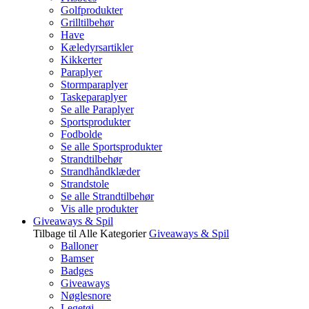
Golfprodukter
Grilltilbehør
Have
Kæledyrsartikler
Kikkerter
Paraplyer
Stormparaplyer
Taskeparaplyer
Se alle Paraplyer
Sportsprodukter
Fodbolde
Se alle Sportsprodukter
Strandtilbehør
Strandhåndklæder
Strandstole
Se alle Strandtilbehør
Vis alle produkter
Giveaways & Spil
Tilbage til Alle Kategorier
Giveaways & Spil
Balloner
Bamser
Badges
Giveaways
Nøglesnore
Legetøj