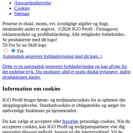
Ansvarsfraskrivelse
Cookies
Sitemap
Priserne er ekskl. moms, evt. lovpligtige afgifter og fragt,
medmindre andet er angivet. ©2026 IGO Profil - Firmagaver,
reklameartikler og profilbeklædning. Alle rettigheder forbeholdes.
Se produkterne med dit logo!
Til
Fra
Se nu
Skift logo
Fra
Automatisk genereret forhåndsvisning med dit logo.
i
Dette er en automatisk genereret forhåndsvisning og kan afvige fra
det endelige tryk. Du modtager altid et gratis digital trykprøve, inden
produktionen starter.
Information om cookies
IGO Profil bruger første- og tredjepartscookies for at optimere din
shoppingoplevelse. Standardcookies er obligatoriske og sørger for
nødvendige funktioner på hjemmesiden.
Du kan vælge at acceptere eller
fravælge
personlige cookies. Når du
accepterer cookies, kan IGO Profil og tredjepartspartnere vise dig
personligt tilpasset indhold, baseret på din internetadfærd. Vil du