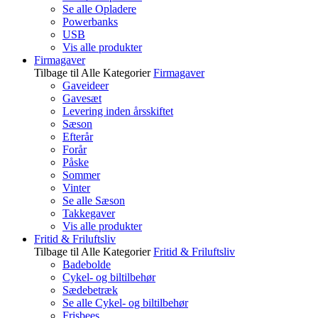
Se alle Opladere
Powerbanks
USB
Vis alle produkter
Firmagaver
Tilbage til Alle Kategorier
Firmagaver
Gaveideer
Gavesæt
Levering inden årsskiftet
Sæson
Efterår
Forår
Påske
Sommer
Vinter
Se alle Sæson
Takkegaver
Vis alle produkter
Fritid & Friluftsliv
Tilbage til Alle Kategorier
Fritid & Friluftsliv
Badebolde
Cykel- og biltilbehør
Sædebetræk
Se alle Cykel- og biltilbehør
Frisbees