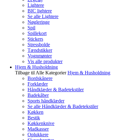
Lightere
BIC lightere
Se alle Lightere
Nøgleringe
Spil
Spillekort
Stickers
Stressbolde
Tændstikker
Vognmønter
Vis alle produkter
Hjem & Husholdning
Tilbage til Alle Kategorier
Hjem & Husholdning
Bordskånere
Forklæder
Håndklæder & Badetekstiler
Badekåber
Sports håndklæder
Se alle Håndklæder & Badetekstiler
Køkken
Bestik
Køkkenknive
Madkasser
Oplukkere