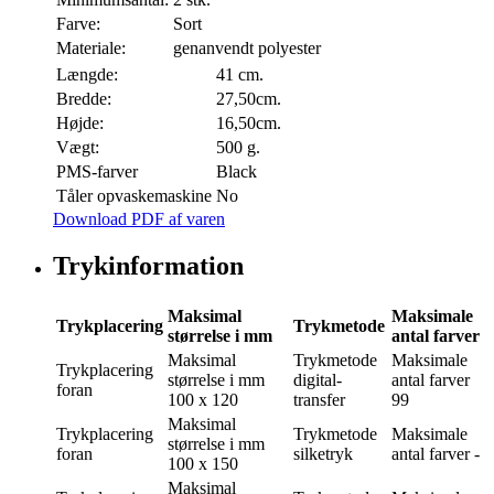
Farve:
Sort
Materiale:
genanvendt polyester
Længde:
41 cm.
Bredde:
27,50cm.
Højde:
16,50cm.
Vægt:
500 g.
PMS-farver
Black
Tåler opvaskemaskine
No
Download PDF af varen
Trykinformation
Maksimal
Maksimale
Trykplacering
Trykmetode
størrelse i mm
antal farver
Maksimal
Trykmetode
Maksimale
Trykplacering
størrelse i mm
digital-
antal farver
foran
100 x 120
transfer
99
Maksimal
Trykplacering
Trykmetode
Maksimale
størrelse i mm
foran
silketryk
antal farver
-
100 x 150
Maksimal