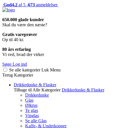
God
4.2
af 5 -
673
anmeldelser
650.000 glade kunder
Skal du være den næste?
Gratis vareprøver
Op til 40 kr.
80 års erfaring
Vi ved, hvad der virker
Søge
Log ind
Se alle kategorier
Luk
Menu
Terug
Kategorier
Drikkedunke & Flasker
Tilbage til Alle Kategorier
Drikkedunke & Flasker
Drikkedunke
Glas
Ølkrus
Te glas
Vinglas
Se alle Glas
Kaffe- & Underkopper