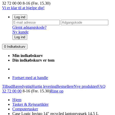
32 72 00 00
8-16 (Fre. 15.30)
Vi er klar til at hjælpe dig!
Log ind
Glemt adgangskode?
Ny kunde
Log ind
0
Indkøbskurv
Min indkøbskurv
Din indkøbskurv er tom
Fortsæt med at handle
Tilbud
Bæredygtig
Hurtig levering
Bestsellere
Nye produkter
FAQ
32 72 00 00
8-16 (Fre. 15.30)
Ring op
Hjem
Tasker & Rejseartikler
Computertasker
Case Logic Invigo 14" recycled laptoprygsæk 14,5 L