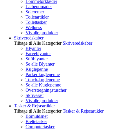
Lommetørklæder
Læbepomader
Solcremer
Toiletartikler
Toilettasker
Wellness
Vis alle produkter
Skriveredskaber
Tilbage til Alle Kategorier
Skriveredskaber
Blyanter
Farveblyanter
Stiftblyanter
Se alle Blyanter
Kuglepenne
Parker kuglepenne
Touch-kuglepenne
Se alle Kuglepenne
Overstregningstuscher
Skrivesæt
Vis alle produkter
Tasker & Rejseartikler
Tilbage til Alle Kategorier
Tasker & Rejseartikler
Bomuldsnet
Bæltetasker
Computertasker