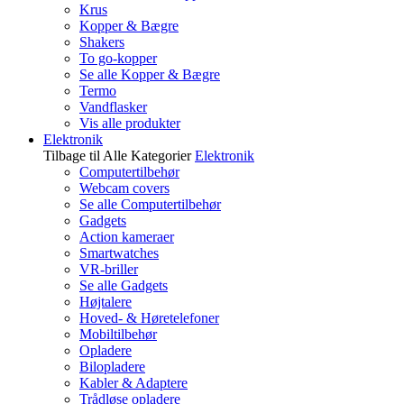
Krus
Kopper & Bægre
Shakers
To go-kopper
Se alle Kopper & Bægre
Termo
Vandflasker
Vis alle produkter
Elektronik
Tilbage til Alle Kategorier
Elektronik
Computertilbehør
Webcam covers
Se alle Computertilbehør
Gadgets
Action kameraer
Smartwatches
VR-briller
Se alle Gadgets
Højtalere
Hoved- & Høretelefoner
Mobiltilbehør
Opladere
Bilopladere
Kabler & Adaptere
Trådløse opladere