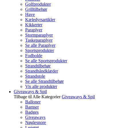
Golfprodukter
Grilltilbehør
Have
Kæledyrsartikler
Kikkerter
Paraplyer
Stormparaplyer
Taskeparaplyer
Se alle Paraplyer
Sportsprodukter
Fodbolde
Se alle Sportsprodukter
Strandtilbehør
Strandhåndklæder
Strandstole
Se alle Strandtilbehør
Vis alle produkter
Giveaways & Spil
Tilbage til Alle Kategorier
Giveaways & Spil
Balloner
Bamser
Badges
Giveaways
Nøglesnore
Legetøj