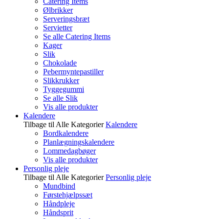
Catering Items
Ølbrikker
Serveringsbræt
Servietter
Se alle Catering Items
Kager
Slik
Chokolade
Pebermyntepastiller
Slikkrukker
Tyggegummi
Se alle Slik
Vis alle produkter
Kalendere
Tilbage til Alle Kategorier
Kalendere
Bordkalendere
Planlægningskalendere
Lommedagbøger
Vis alle produkter
Personlig pleje
Tilbage til Alle Kategorier
Personlig pleje
Mundbind
Førstehjælpssæt
Håndpleje
Håndsprit