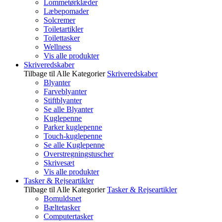
Lommetørklæder
Læbepomader
Solcremer
Toiletartikler
Toilettasker
Wellness
Vis alle produkter
Skriveredskaber
Tilbage til Alle Kategorier
Skriveredskaber
Blyanter
Farveblyanter
Stiftblyanter
Se alle Blyanter
Kuglepenne
Parker kuglepenne
Touch-kuglepenne
Se alle Kuglepenne
Overstregningstuscher
Skrivesæt
Vis alle produkter
Tasker & Rejseartikler
Tilbage til Alle Kategorier
Tasker & Rejseartikler
Bomuldsnet
Bæltetasker
Computertasker