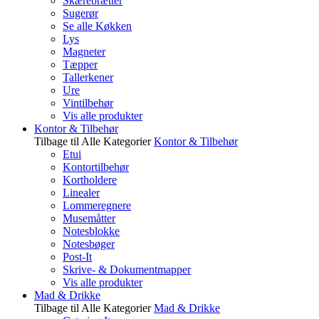
Skærebrætter
Sugerør
Se alle Køkken
Lys
Magneter
Tæpper
Tallerkener
Ure
Vintilbehør
Vis alle produkter
Kontor & Tilbehør
Tilbage til Alle Kategorier
Kontor & Tilbehør
Etui
Kontortilbehør
Kortholdere
Linealer
Lommeregnere
Musemåtter
Notesblokke
Notesbøger
Post-It
Skrive- & Dokumentmapper
Vis alle produkter
Mad & Drikke
Tilbage til Alle Kategorier
Mad & Drikke