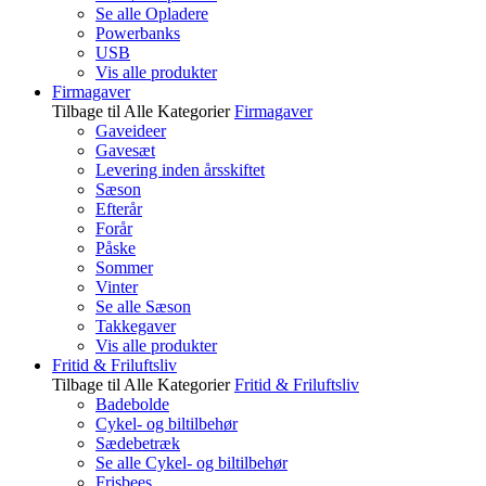
Se alle Opladere
Powerbanks
USB
Vis alle produkter
Firmagaver
Tilbage til Alle Kategorier
Firmagaver
Gaveideer
Gavesæt
Levering inden årsskiftet
Sæson
Efterår
Forår
Påske
Sommer
Vinter
Se alle Sæson
Takkegaver
Vis alle produkter
Fritid & Friluftsliv
Tilbage til Alle Kategorier
Fritid & Friluftsliv
Badebolde
Cykel- og biltilbehør
Sædebetræk
Se alle Cykel- og biltilbehør
Frisbees