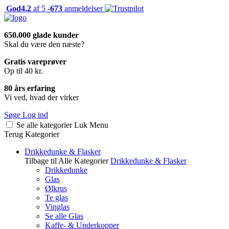
God
4.2
af 5 -
673
anmeldelser
650.000 glade kunder
Skal du være den næste?
Gratis vareprøver
Op til 40 kr.
80 års erfaring
Vi ved, hvad der virker
Søge
Log ind
Se alle kategorier
Luk
Menu
Terug
Kategorier
Drikkedunke & Flasker
Tilbage til Alle Kategorier
Drikkedunke & Flasker
Drikkedunke
Glas
Ølkrus
Te glas
Vinglas
Se alle Glas
Kaffe- & Underkopper