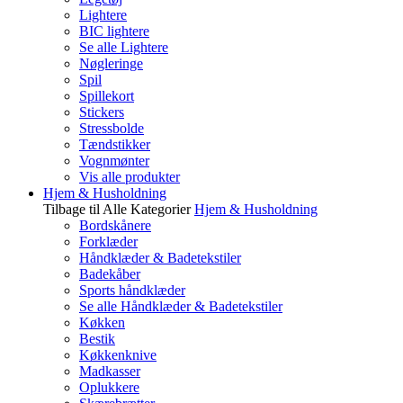
Lightere
BIC lightere
Se alle Lightere
Nøgleringe
Spil
Spillekort
Stickers
Stressbolde
Tændstikker
Vognmønter
Vis alle produkter
Hjem & Husholdning
Tilbage til Alle Kategorier
Hjem & Husholdning
Bordskånere
Forklæder
Håndklæder & Badetekstiler
Badekåber
Sports håndklæder
Se alle Håndklæder & Badetekstiler
Køkken
Bestik
Køkkenknive
Madkasser
Oplukkere