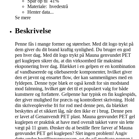
Spar op til 41%
Materiale: hvedestrå
Henter data...
Se mere
Beskrivelse
Penne fås i mange former og størrelser. Med dit logo trykt på
dem giver du dit brand kraftig synlighed. Du bruger en god
pen hver dag. Med dit logo trykt på Mauna genvundet PET
gel kuglepen sikrer du, at din virksomhed får maksimal
eksponering hver dag. Blækket i en gelpen er en kombination
af vandbaserede og oliebaserede komponenter, hvilket giver
den et jævnt og ensartet flow, der kan sammenlignes med en
fyldepen. Denne type blæk er også kendt for sin modstand
mod falmning, hvilket gør det til et populært valg for både
kunstnere og forfattere. Gelpenne har typisk en fin kuglespids,
der giver mulighed for præcis og kontrolleret skrivning. Hold
din skriveoplevelse fri for rod med denne pen, da blækket
beskyttes af et sikkert låg, når den ikke er i brug. Denne pen
er lavet af Genanvendt PET plast. Mauna genvundet PET gel
kuglepen er praktisk at have med overalt takket være sin lette
vægt på 11 gram. Ønsker du at bestille flere farver af Mauna
genvundet PET gel kuglepen? Slet ingen problem! Angiv
dette under bestillingsprocessen, og du vil modtage pennen i