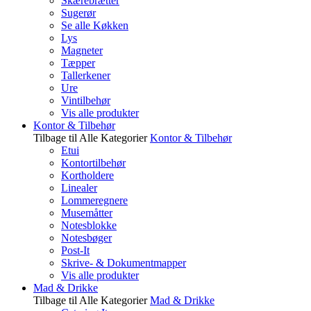
Skærebrætter
Sugerør
Se alle Køkken
Lys
Magneter
Tæpper
Tallerkener
Ure
Vintilbehør
Vis alle produkter
Kontor & Tilbehør
Tilbage til Alle Kategorier
Kontor & Tilbehør
Etui
Kontortilbehør
Kortholdere
Linealer
Lommeregnere
Musemåtter
Notesblokke
Notesbøger
Post-It
Skrive- & Dokumentmapper
Vis alle produkter
Mad & Drikke
Tilbage til Alle Kategorier
Mad & Drikke