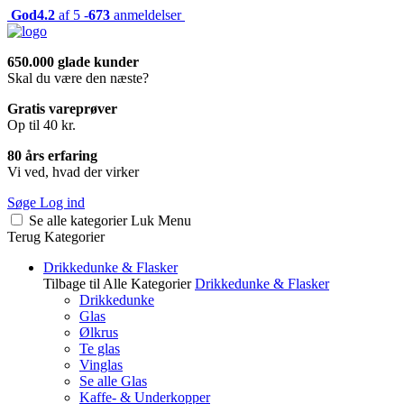
God
4.2
af 5 -
673
anmeldelser
650.000 glade kunder
Skal du være den næste?
Gratis vareprøver
Op til 40 kr.
80 års erfaring
Vi ved, hvad der virker
Søge
Log ind
Se alle kategorier
Luk
Menu
Terug
Kategorier
Drikkedunke & Flasker
Tilbage til Alle Kategorier
Drikkedunke & Flasker
Drikkedunke
Glas
Ølkrus
Te glas
Vinglas
Se alle Glas
Kaffe- & Underkopper