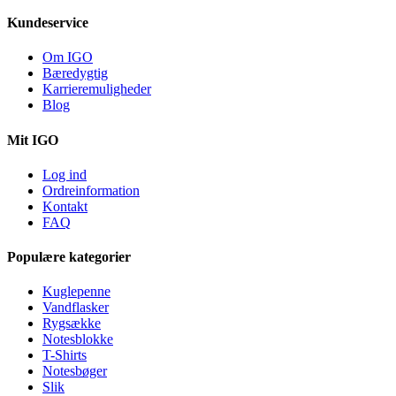
Kundeservice
Om IGO
Bæredygtig
Karrieremuligheder
Blog
Mit IGO
Log ind
Ordreinformation
Kontakt
FAQ
Populære kategorier
Kuglepenne
Vandflasker
Rygsække
Notesblokke
T-Shirts
Notesbøger
Slik