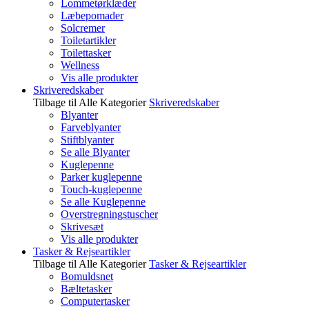
Lommetørklæder
Læbepomader
Solcremer
Toiletartikler
Toilettasker
Wellness
Vis alle produkter
Skriveredskaber
Tilbage til Alle Kategorier
Skriveredskaber
Blyanter
Farveblyanter
Stiftblyanter
Se alle Blyanter
Kuglepenne
Parker kuglepenne
Touch-kuglepenne
Se alle Kuglepenne
Overstregningstuscher
Skrivesæt
Vis alle produkter
Tasker & Rejseartikler
Tilbage til Alle Kategorier
Tasker & Rejseartikler
Bomuldsnet
Bæltetasker
Computertasker