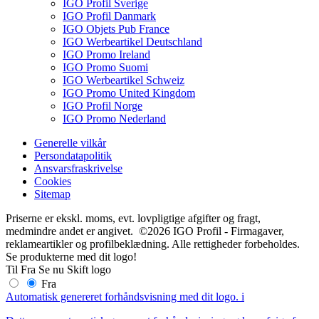
IGO Profil Sverige
IGO Profil Danmark
IGO Objets Pub France
IGO Werbeartikel Deutschland
IGO Promo Ireland
IGO Promo Suomi
IGO Werbeartikel Schweiz
IGO Promo United Kingdom
IGO Profil Norge
IGO Promo Nederland
Generelle vilkår
Persondatapolitik
Ansvarsfraskrivelse
Cookies
Sitemap
Priserne er ekskl. moms, evt. lovpligtige afgifter og fragt,
medmindre andet er angivet. ©2026 IGO Profil - Firmagaver,
reklameartikler og profilbeklædning. Alle rettigheder forbeholdes.
Se produkterne med dit logo!
Til
Fra
Se nu
Skift logo
Fra
Automatisk genereret forhåndsvisning med dit logo.
i