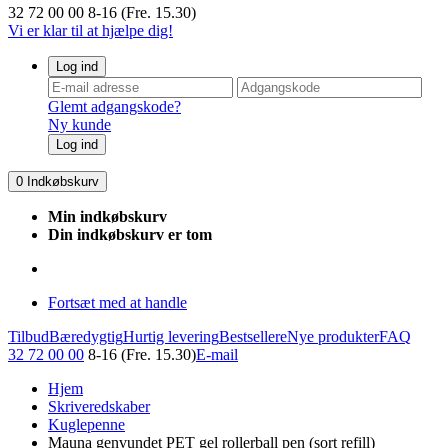
32 72 00 00
8-16 (Fre. 15.30)
Vi er klar til at hjælpe dig!
Log ind
Glemt adgangskode?
Ny kunde
Log ind
0
Indkøbskurv
Min indkøbskurv
Din indkøbskurv er tom
Fortsæt med at handle
Tilbud
Bæredygtig
Hurtig levering
Bestsellere
Nye produkter
FAQ
32 72 00 00
8-16 (Fre. 15.30)
E-mail
Hjem
Skriveredskaber
Kuglepenne
Mauna genvundet PET gel rollerball pen (sort refill)