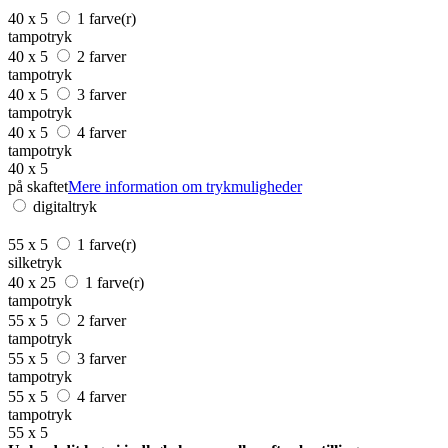
40 x 5
1 farve(r)
tampotryk
40 x 5
2 farver
tampotryk
40 x 5
3 farver
tampotryk
40 x 5
4 farver
tampotryk
40 x 5
på skaftet
Mere information om trykmuligheder
digitaltryk
55 x 5
1 farve(r)
silketryk
40 x 25
1 farve(r)
tampotryk
55 x 5
2 farver
tampotryk
55 x 5
3 farver
tampotryk
55 x 5
4 farver
tampotryk
55 x 5