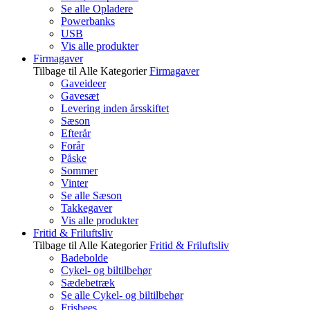
Se alle Opladere
Powerbanks
USB
Vis alle produkter
Firmagaver
Tilbage til Alle Kategorier
Firmagaver
Gaveideer
Gavesæt
Levering inden årsskiftet
Sæson
Efterår
Forår
Påske
Sommer
Vinter
Se alle Sæson
Takkegaver
Vis alle produkter
Fritid & Friluftsliv
Tilbage til Alle Kategorier
Fritid & Friluftsliv
Badebolde
Cykel- og biltilbehør
Sædebetræk
Se alle Cykel- og biltilbehør
Frisbees