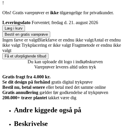
!
Obs! Gratis vareprøver er
ikke
tilgængelige for privatkunder.
Leveringsdato
Forventet; fredag d. 21. august 2026
Læg i kurv
Bestil en gratis vareprøve
Ingen farve er valgt
Blækfarve er endnu ikke valgt
Antal er endnu
ikke valgt
Trykplacering er ikke valgt
Fragtmetode er endnu ikke
valgt
Få et uforpligtende tilbud
Du kan uploade dit logo i indkøbskurven
Vareprøver leveres altid uden tryk
Gratis fragt fra 4.000 kr.
Se dit design på forhånd
gratis digital trykprøve
Bestil nu, betal senere
eller betal med det samme online
Gratis annullering
gælder før godkendelse af trykprøven
200.000+
træer plantet
takket være dig
Andre kiggede også på
Beskrivelse