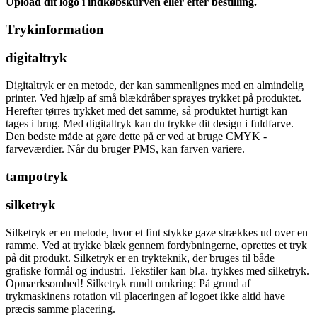
Upload dit logo i indkøbskurven eller efter bestilling.
Trykinformation
digitaltryk
Digitaltryk er en metode, der kan sammenlignes med en almindelig
printer. Ved hjælp af små blækdråber sprayes trykket på produktet.
Herefter tørres trykket med det samme, så produktet hurtigt kan
tages i brug. Med digitaltryk kan du trykke dit design i fuldfarve.
Den bedste måde at gøre dette på er ved at bruge CMYK -
farveværdier. Når du bruger PMS, kan farven variere.
tampotryk
silketryk
Silketryk er en metode, hvor et fint stykke gaze strækkes ud over en
ramme. Ved at trykke blæk gennem fordybningerne, oprettes et tryk
på dit produkt. Silketryk er en trykteknik, der bruges til både
grafiske formål og industri. Tekstiler kan bl.a. trykkes med silketryk.
Opmærksomhed! Silketryk rundt omkring: På grund af
trykmaskinens rotation vil placeringen af logoet ikke altid have
præcis samme placering.