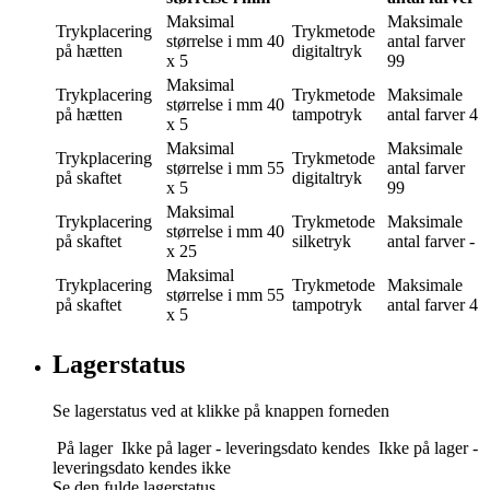
Maksimal
Maksimale
Trykplacering
Trykmetode
størrelse i mm
40
antal farver
på hætten
digitaltryk
x 5
99
Maksimal
Trykplacering
Trykmetode
Maksimale
størrelse i mm
40
på hætten
tampotryk
antal farver
4
x 5
Maksimal
Maksimale
Trykplacering
Trykmetode
størrelse i mm
55
antal farver
på skaftet
digitaltryk
x 5
99
Maksimal
Trykplacering
Trykmetode
Maksimale
størrelse i mm
40
på skaftet
silketryk
antal farver
-
x 25
Maksimal
Trykplacering
Trykmetode
Maksimale
størrelse i mm
55
på skaftet
tampotryk
antal farver
4
x 5
Lagerstatus
Se lagerstatus ved at klikke på knappen forneden
På lager
Ikke på lager - leveringsdato kendes
Ikke på lager -
leveringsdato kendes ikke
Se den fulde lagerstatus