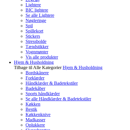
Lightere
BIC lightere
Se alle Lightere
Nøgleringe
Spil
Spillekort
Stickers
Stressbolde
Tændstikker
Vognmønter
Vis alle produkter
Hjem & Husholdning
Tilbage til Alle Kategorier
Hjem & Husholdning
Bordskånere
Forklæder
Håndklæder & Badetekstiler
Badekåber
Sports håndklæder
Se alle Håndklæder & Badetekstiler
Køkken
Bestik
Køkkenknive
Madkasser
Oplukkere