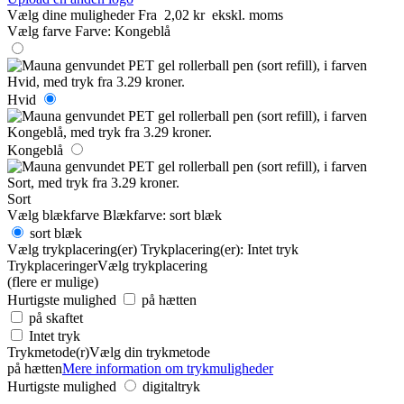
Vælg dine muligheder
Fra
2,02 kr
ekskl. moms
Vælg farve
Farve:
Kongeblå
Hvid
Kongeblå
Sort
Vælg blækfarve
Blækfarve:
sort blæk
sort blæk
Vælg trykplacering(er)
Trykplacering(er):
Intet tryk
Trykplaceringer
Vælg trykplacering
(flere er mulige)
Hurtigste mulighed
på hætten
på skaftet
Intet tryk
Trykmetode(r)
Vælg din trykmetode
på hætten
Mere information om trykmuligheder
Hurtigste mulighed
digitaltryk