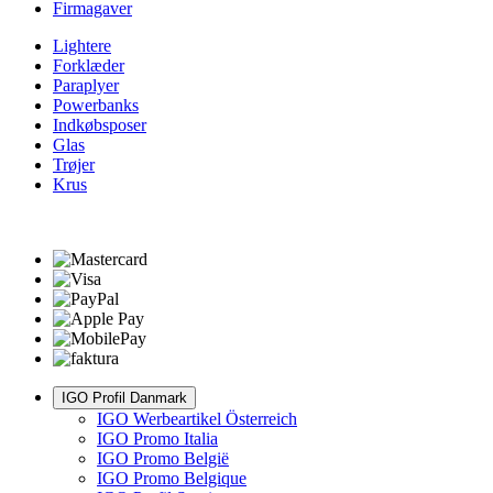
Firmagaver
Lightere
Forklæder
Paraplyer
Powerbanks
Indkøbsposer
Glas
Trøjer
Krus
IGO Profil Danmark
IGO Werbeartikel Österreich
IGO Promo Italia
IGO Promo België
IGO Promo Belgique