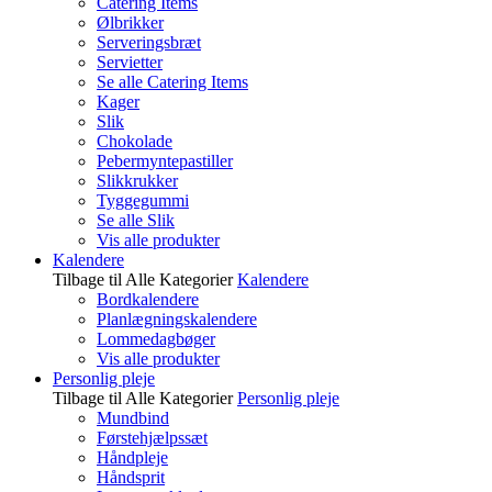
Catering Items
Ølbrikker
Serveringsbræt
Servietter
Se alle Catering Items
Kager
Slik
Chokolade
Pebermyntepastiller
Slikkrukker
Tyggegummi
Se alle Slik
Vis alle produkter
Kalendere
Tilbage til Alle Kategorier
Kalendere
Bordkalendere
Planlægningskalendere
Lommedagbøger
Vis alle produkter
Personlig pleje
Tilbage til Alle Kategorier
Personlig pleje
Mundbind
Førstehjælpssæt
Håndpleje
Håndsprit