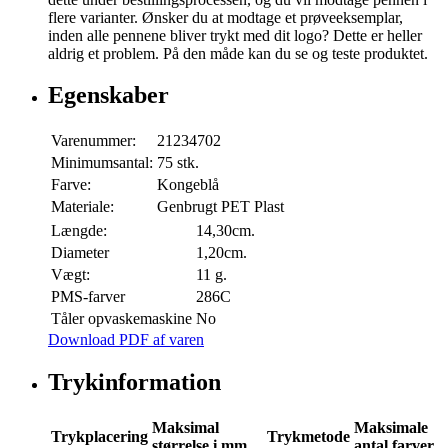
flere varianter. Ønsker du at modtage et prøveeksemplar,
inden alle pennene bliver trykt med dit logo? Dette er heller
aldrig et problem. På den måde kan du se og teste produktet.
Egenskaber
Varenummer:
21234702
Minimumsantal:
75 stk.
Farve:
Kongeblå
Materiale:
Genbrugt PET Plast
Længde:
14,30cm.
Diameter
1,20cm.
Vægt:
11 g.
PMS-farver
286C
Tåler opvaskemaskine
No
Download PDF af varen
Trykinformation
Maksimal
Maksimale
Trykplacering
Trykmetode
størrelse i mm
antal farver