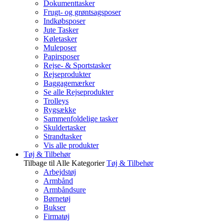
Dokumenttasker
Frugt- og grøntsagsposer
Indkøbsposer
Jute Tasker
Køletasker
Muleposer
Papirsposer
Rejse- & Sportstasker
Rejseprodukter
Baggagemærker
Se alle Rejseprodukter
Trolleys
Rygsække
Sammenfoldelige tasker
Skuldertasker
Strandtasker
Vis alle produkter
Tøj & Tilbehør
Tilbage til Alle Kategorier
Tøj & Tilbehør
Arbejdstøj
Armbånd
Armbåndsure
Børnetøj
Bukser
Firmatøj