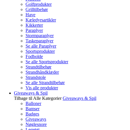
Golfprodukter
Grilltilbehør
Have
Kæledyrsartikler
Kikkerter
Paraplyer
Stormparaplyer
Taskeparaplyer
Se alle Paraplyer
Sportsprodukter
Fodbolde
Se alle Sportsprodukter
Strandtilbehør
Strandhåndklæder
Strandstole
Se alle Strandtilbehør
Vis alle produkter
Giveaways & Spil
Tilbage til Alle Kategorier
Giveaways & Spil
Balloner
Bamser
Badges
Giveaways
Nøglesnore
Legetøj