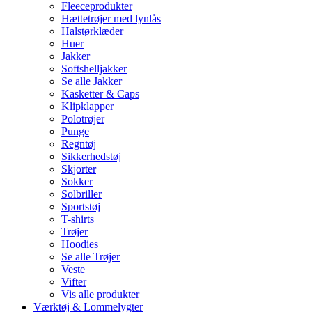
Fleeceprodukter
Hættetrøjer med lynlås
Halstørklæder
Huer
Jakker
Softshelljakker
Se alle Jakker
Kasketter & Caps
Klipklapper
Polotrøjer
Punge
Regntøj
Sikkerhedstøj
Skjorter
Sokker
Solbriller
Sportstøj
T-shirts
Trøjer
Hoodies
Se alle Trøjer
Veste
Vifter
Vis alle produkter
Værktøj & Lommelygter