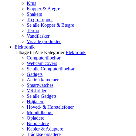
Krus
Kopper & Bægre
Shakers
To go-kopper
Se alle Kopper & Bægre
Termo
Vandflasker
Vis alle produkter
Elektronik
Tilbage til Alle Kategorier
Elektronik
Computertilbehør
Webcam covers
Se alle Computertilbehør
Gadgets
Action kameraer
Smartwatches
VR-briller
Se alle Gadgets
Højtalere
Hoved- & Høretelefoner
Mobiltilbehør
Opladere
Bilopladere
Kabler & Adaptere
Trådløse opladere