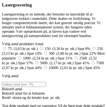
Lasergravering
Lasergravering er en metode, der benytter en laserstråle til at
indgravere trykket i materialet. Dette skaber en fordybning. Vi
bruger computerstyrede lasere, der kan gravere utrolig præcist. Vi
arbejder med et fuldautomatiseret system, der fungerer uden
operatør. Vær opmærksom på, at farven kan variere ved
lasergravering på naturprodukter som for eksempel bambus.
Vælg antal produkter
Antal:
75 (3,63 kr pr. stk.)
150 (3,36 kr pr. stk.)
Spar 8%
250
(3,13 kr pr. stk.)
Spar 14%
500 (2,86 kr pr. stk.)
Spar 22%
Mest
populære
1000 (2,54 kr pr. stk.)
Spar 31%
2500 (2,32
kr pr. stk.)
Spar 37%
5000 (2,17 kr pr. stk.)
Spar 41%
7500
(2,07 kr pr. stk.)
Spar 44%
10000 (2,01 kr pr. stk.)
Spar 45%
Vælg antal
Bekræft antal
Bekræft antal for at fortsætte
Bestil
ekstra og du betaler kun
pr. stk.
Test dette produkt med en vareprøve
Vil du først teste dette produkt?