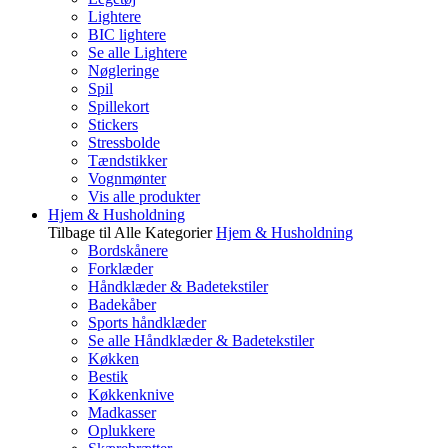
Lightere
BIC lightere
Se alle Lightere
Nøgleringe
Spil
Spillekort
Stickers
Stressbolde
Tændstikker
Vognmønter
Vis alle produkter
Hjem & Husholdning
Tilbage til Alle Kategorier
Hjem & Husholdning
Bordskånere
Forklæder
Håndklæder & Badetekstiler
Badekåber
Sports håndklæder
Se alle Håndklæder & Badetekstiler
Køkken
Bestik
Køkkenknive
Madkasser
Oplukkere