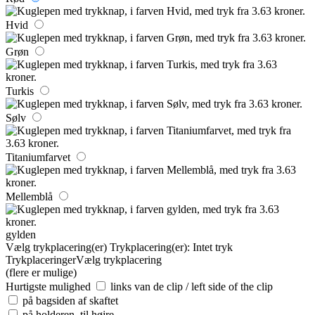
Hvid
Grøn
Turkis
Sølv
Titaniumfarvet
Mellemblå
gylden
Vælg trykplacering(er)
Trykplacering(er):
Intet tryk
Trykplaceringer
Vælg trykplacering
(flere er mulige)
Hurtigste mulighed
links van de clip / left side of the clip
på bagsiden af skaftet
på holderen, til højre