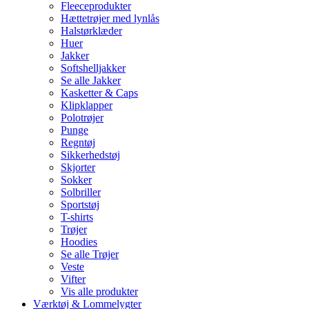
Fleeceprodukter
Hættetrøjer med lynlås
Halstørklæder
Huer
Jakker
Softshelljakker
Se alle Jakker
Kasketter & Caps
Klipklapper
Polotrøjer
Punge
Regntøj
Sikkerhedstøj
Skjorter
Sokker
Solbriller
Sportstøj
T-shirts
Trøjer
Hoodies
Se alle Trøjer
Veste
Vifter
Vis alle produkter
Værktøj & Lommelygter