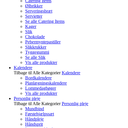
Catering Items
Ølbrikker
Serveringsbræt
Servietter
Se alle Catering Items
Kager
Slik
Chokolade
Pebermyntepastiller
Slikkrukker
Tyggegummi
Se alle Slik
Vis alle produkter
Kalendere
Tilbage til Alle Kategorier
Kalendere
Bordkalendere
Planlægningskalendere
Lommedagbøger
Vis alle produkter
Personlig pleje
Tilbage til Alle Kategorier
Personlig pleje
Mundbind
Førstehjælpssæt
Håndpleje
Håndsprit