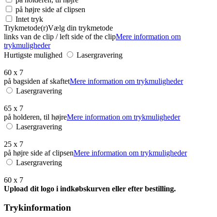
på højre side af clipsen
Intet tryk
Trykmetode(r)
Vælg din trykmetode
links van de clip / left side of the clip
Mere information om
trykmuligheder
Hurtigste mulighed
Lasergravering
60 x 7
på bagsiden af skaftet
Mere information om trykmuligheder
Lasergravering
65 x 7
på holderen, til højre
Mere information om trykmuligheder
Lasergravering
25 x 7
på højre side af clipsen
Mere information om trykmuligheder
Lasergravering
60 x 7
Upload dit logo i indkøbskurven eller efter bestilling.
Trykinformation