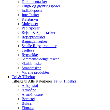
Dokumenttasker
Frugt- og grøntsagsposer
Indkøbsposer
Jute Tasker
Køletasker
Muleposer
Papirsposer
Rejse- & Sportstasker
Rejseprodukter
Baggagemærker
Se alle Rejseprodukter
Trolleys
Rygsække
Sammenfoldelige tasker
Skuldertasker
Strandtasker
Vis alle produkter
Tøj & Tilbehør
Tilbage til Alle Kategorier
Tøj & Tilbehør
Arbejdstøj
Armbånd
Armbåndsure
Børnetøj
Bukser
Firmatøj