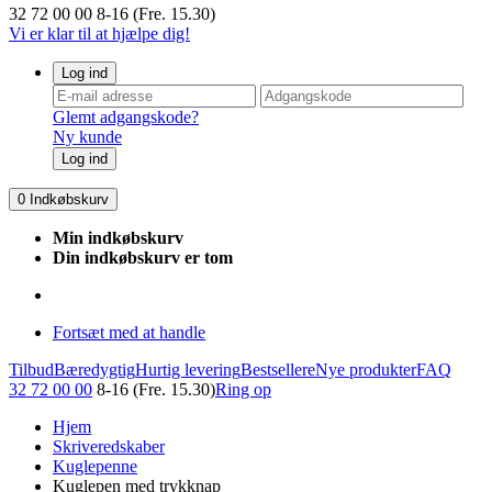
32 72 00 00
8-16 (Fre. 15.30)
Vi er klar til at hjælpe dig!
Log ind
Glemt adgangskode?
Ny kunde
Log ind
0
Indkøbskurv
Min indkøbskurv
Din indkøbskurv er tom
Fortsæt med at handle
Tilbud
Bæredygtig
Hurtig levering
Bestsellere
Nye produkter
FAQ
32 72 00 00
8-16 (Fre. 15.30)
Ring op
Hjem
Skriveredskaber
Kuglepenne
Kuglepen med trykknap