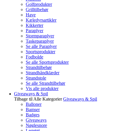
Golfprodukter
Grilltilbehør
Have
Kæledyrsartikler
Kikkerter
Paraplyer
Stormparaplyer
Taskeparaplyer
Se alle Paraplyer
Sportsprodukter
Fodbolde
Se alle Sportsprodukter
Strandtilbehør
Strandhåndklæder
Strandstole
Se alle Strandtilbehør
Vis alle produkter
Giveaways & Spil
Tilbage til Alle Kategorier
Giveaways & Spil
Balloner
Bamser
Badges
Giveaways
Nøglesnore
Legetøj