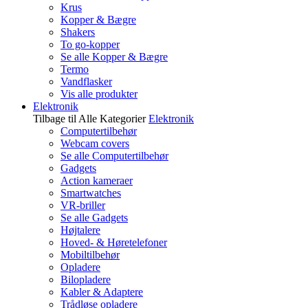
Krus
Kopper & Bægre
Shakers
To go-kopper
Se alle Kopper & Bægre
Termo
Vandflasker
Vis alle produkter
Elektronik
Tilbage til Alle Kategorier
Elektronik
Computertilbehør
Webcam covers
Se alle Computertilbehør
Gadgets
Action kameraer
Smartwatches
VR-briller
Se alle Gadgets
Højtalere
Hoved- & Høretelefoner
Mobiltilbehør
Opladere
Bilopladere
Kabler & Adaptere
Trådløse opladere