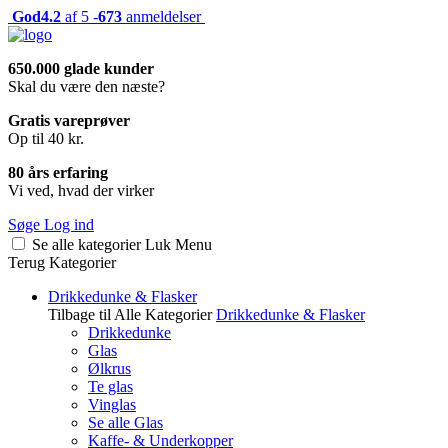
God
4.2
af 5 -
673
anmeldelser
650.000 glade kunder
Skal du være den næste?
Gratis vareprøver
Op til 40 kr.
80 års erfaring
Vi ved, hvad der virker
Søge
Log ind
Se alle kategorier
Luk
Menu
Terug
Kategorier
Drikkedunke & Flasker
Tilbage til Alle Kategorier
Drikkedunke & Flasker
Drikkedunke
Glas
Ølkrus
Te glas
Vinglas
Se alle Glas
Kaffe- & Underkopper