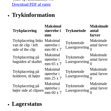
Download PDF af varen
Trykinformation
Maksimal
Maksimale
Trykplacering
størrelse i
Trykmetode
antal
mm
farver
Trykplacering
links
Maksimal
Maksimale
Trykmetode
van de clip / left
størrelse i
antal farver
Lasergravering
side of the clip
mm
60 x 7
0
Maksimal
Maksimale
Trykplacering
på
Trykmetode
størrelse i
antal farver
bagsiden af skaftet
Lasergravering
mm
65 x 7
0
Maksimal
Maksimale
Trykplacering
på
Trykmetode
størrelse i
antal farver
holderen, til højre
Lasergravering
mm
25 x 7
0
Maksimal
Maksimale
Trykplacering
på
Trykmetode
størrelse i
antal farver
højre side af clipsen
Lasergravering
mm
60 x 7
0
Lagerstatus