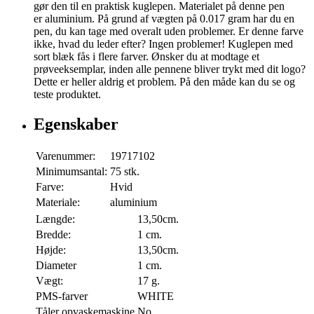
gør den til en praktisk kuglepen. Materialet på denne pen
er aluminium. På grund af vægten på 0.017 gram har du en
pen, du kan tage med overalt uden problemer. Er denne farve
ikke, hvad du leder efter? Ingen problemer! Kuglepen med
sort blæk fås i flere farver. Ønsker du at modtage et
prøveeksemplar, inden alle pennene bliver trykt med dit logo?
Dette er heller aldrig et problem. På den måde kan du se og
teste produktet.
Egenskaber
Varenummer:
19717102
Minimumsantal:
75 stk.
Farve:
Hvid
Materiale:
aluminium
Længde:
13,50cm.
Bredde:
1 cm.
Højde:
13,50cm.
Diameter
1 cm.
Vægt:
17 g.
PMS-farver
WHITE
Tåler opvaskemaskine
No