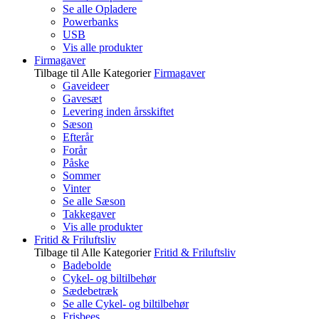
Se alle Opladere
Powerbanks
USB
Vis alle produkter
Firmagaver
Tilbage til Alle Kategorier
Firmagaver
Gaveideer
Gavesæt
Levering inden årsskiftet
Sæson
Efterår
Forår
Påske
Sommer
Vinter
Se alle Sæson
Takkegaver
Vis alle produkter
Fritid & Friluftsliv
Tilbage til Alle Kategorier
Fritid & Friluftsliv
Badebolde
Cykel- og biltilbehør
Sædebetræk
Se alle Cykel- og biltilbehør
Frisbees