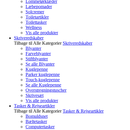
Lommetørklæder
Læbepomader
Solcremer
Toiletartikler
Toilettasker
Wellness
Vis alle produkter
Skriveredskaber
Tilbage til Alle Kategorier
Skriveredskaber
Blyanter
Farveblyanter
Stiftblyanter
Se alle Blyanter
Kuglepenne
Parker kuglepenne
Touch-kuglepenne
Se alle Kuglepenne
Overstregningstuscher
Skrivesæt
Vis alle produkter
Tasker & Rejseartikler
Tilbage til Alle Kategorier
Tasker & Rejseartikler
Bomuldsnet
Bæltetasker
Computertasker