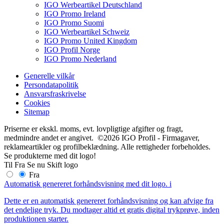
IGO Werbeartikel Deutschland
IGO Promo Ireland
IGO Promo Suomi
IGO Werbeartikel Schweiz
IGO Promo United Kingdom
IGO Profil Norge
IGO Promo Nederland
Generelle vilkår
Persondatapolitik
Ansvarsfraskrivelse
Cookies
Sitemap
Priserne er ekskl. moms, evt. lovpligtige afgifter og fragt,
medmindre andet er angivet. ©2026 IGO Profil - Firmagaver,
reklameartikler og profilbeklædning. Alle rettigheder forbeholdes.
Se produkterne med dit logo!
Til
Fra
Se nu
Skift logo
Fra
Automatisk genereret forhåndsvisning med dit logo.
i
Dette er en automatisk genereret forhåndsvisning og kan afvige fra
det endelige tryk. Du modtager altid et gratis digital trykprøve, inden
produktionen starter.