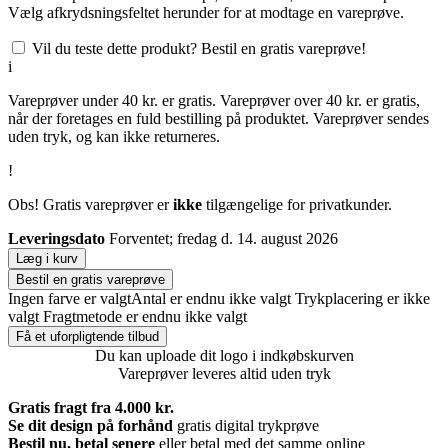
Vælg afkrydsningsfeltet herunder for at modtage en vareprøve.
Vil du teste dette produkt? Bestil en gratis vareprøve!
i
Vareprøver under 40 kr. er gratis. Vareprøver over 40 kr. er gratis,
når der foretages en fuld bestilling på produktet. Vareprøver sendes
uden tryk, og kan ikke returneres.
!
Obs! Gratis vareprøver er
ikke
tilgængelige for privatkunder.
Leveringsdato
Forventet; fredag d. 14. august 2026
Læg i kurv
Bestil en gratis vareprøve
Ingen farve er valgt
Antal er endnu ikke valgt
Trykplacering er ikke
valgt
Fragtmetode er endnu ikke valgt
Få et uforpligtende tilbud
Du kan uploade dit logo i indkøbskurven
Vareprøver leveres altid uden tryk
Gratis fragt fra 4.000 kr.
Se dit design på forhånd
gratis digital trykprøve
Bestil nu, betal senere
eller betal med det samme online