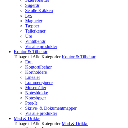
Skærebrætter
Sugerør
Se alle Køkken
Lys
Magneter
Tæpper
Tallerkener
Ure
Vintilbehør
Vis alle produkter
Kontor & Tilbehør
Tilbage til Alle Kategorier
Kontor & Tilbehør
Etui
Kontortilbehør
Kortholdere
Linealer
Lommeregnere
Musemåtter
Notesblokke
Notesbøger
Post-It
Skrive- & Dokumentmapper
Vis alle produkter
Mad & Drikke
Tilbage til Alle Kategorier
Mad & Drikke