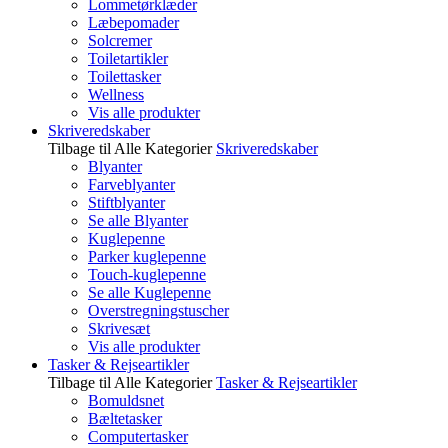
Lommetørklæder
Læbepomader
Solcremer
Toiletartikler
Toilettasker
Wellness
Vis alle produkter
Skriveredskaber
Tilbage til Alle Kategorier
Skriveredskaber
Blyanter
Farveblyanter
Stiftblyanter
Se alle Blyanter
Kuglepenne
Parker kuglepenne
Touch-kuglepenne
Se alle Kuglepenne
Overstregningstuscher
Skrivesæt
Vis alle produkter
Tasker & Rejseartikler
Tilbage til Alle Kategorier
Tasker & Rejseartikler
Bomuldsnet
Bæltetasker
Computertasker