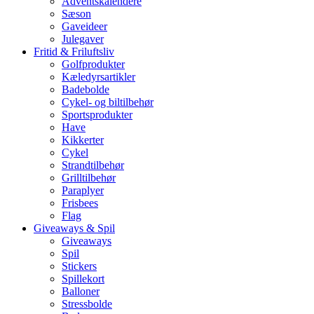
Adventskalendere
Sæson
Gaveideer
Julegaver
Fritid & Friluftsliv
Golfprodukter
Kæledyrsartikler
Badebolde
Cykel- og biltilbehør
Sportsprodukter
Have
Kikkerter
Cykel
Strandtilbehør
Grilltilbehør
Paraplyer
Frisbees
Flag
Giveaways & Spil
Giveaways
Spil
Stickers
Spillekort
Balloner
Stressbolde