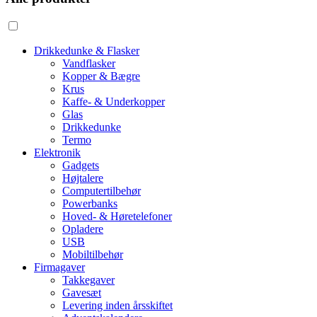
Drikkedunke & Flasker
Vandflasker
Kopper & Bægre
Krus
Kaffe- & Underkopper
Glas
Drikkedunke
Termo
Elektronik
Gadgets
Højtalere
Computertilbehør
Powerbanks
Hoved- & Høretelefoner
Opladere
USB
Mobiltilbehør
Firmagaver
Takkegaver
Gavesæt
Levering inden årsskiftet