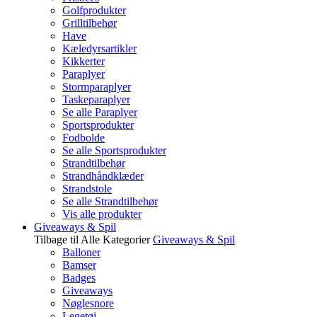
Golfprodukter
Grilltilbehør
Have
Kæledyrsartikler
Kikkerter
Paraplyer
Stormparaplyer
Taskeparaplyer
Se alle Paraplyer
Sportsprodukter
Fodbolde
Se alle Sportsprodukter
Strandtilbehør
Strandhåndklæder
Strandstole
Se alle Strandtilbehør
Vis alle produkter
Giveaways & Spil
Tilbage til Alle Kategorier
Giveaways & Spil
Balloner
Bamser
Badges
Giveaways
Nøglesnore
Legetøj