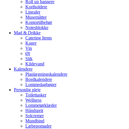
Roll up bannere
Kortholdere
Linealer
Musemåtter
Kontortilbehør
Notesblokke
Mad & Drikke
Catering Items
Kager
Vin
Øl
Slik
Kildevand
Kalendere
Planlægningskalendere
Bordkalendere
Lommedagbøger
Personlig pleje
Toilettasker
Wellness
Lommetørklæder
Håndsprit
Solcremer
Mundbind
Læbepomader