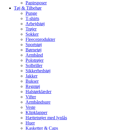
Papirsposer
Tøj & Tilbehør
Punge
T-shirts
Arbejdstøj
Trøjer
Sokker
Fleeceprodukter
Sportstøj
Børnetøj
Armbånd
Polotrøjer
Solbriller
Sikkerhedstøj
Jakker
Bukser
Regntøj
Halstørklæder
Vifter
Armbåndsure
Veste
Klipklapper
Hættetrøjer med lynlås
Huer
Kasketter & Caps