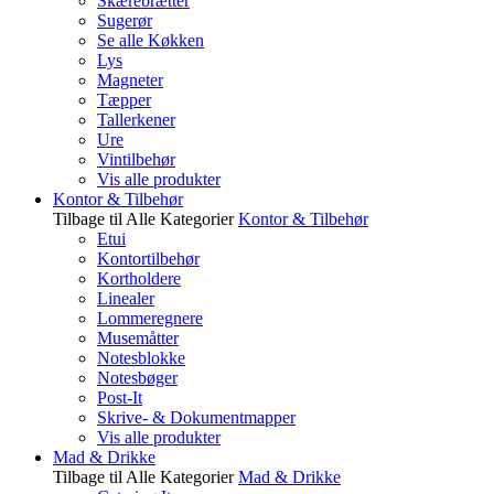
Skærebrætter
Sugerør
Se alle Køkken
Lys
Magneter
Tæpper
Tallerkener
Ure
Vintilbehør
Vis alle produkter
Kontor & Tilbehør
Tilbage til Alle Kategorier
Kontor & Tilbehør
Etui
Kontortilbehør
Kortholdere
Linealer
Lommeregnere
Musemåtter
Notesblokke
Notesbøger
Post-It
Skrive- & Dokumentmapper
Vis alle produkter
Mad & Drikke
Tilbage til Alle Kategorier
Mad & Drikke