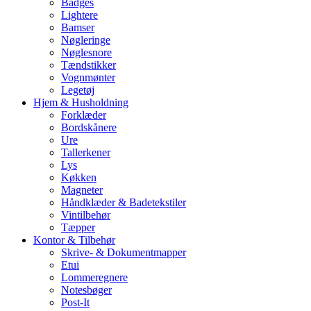
Badges
Lightere
Bamser
Nøgleringe
Nøglesnore
Tændstikker
Vognmønter
Legetøj
Hjem & Husholdning
Forklæder
Bordskånere
Ure
Tallerkener
Lys
Køkken
Magneter
Håndklæder & Badetekstiler
Vintilbehør
Tæpper
Kontor & Tilbehør
Skrive- & Dokumentmapper
Etui
Lommeregnere
Notesbøger
Post-It