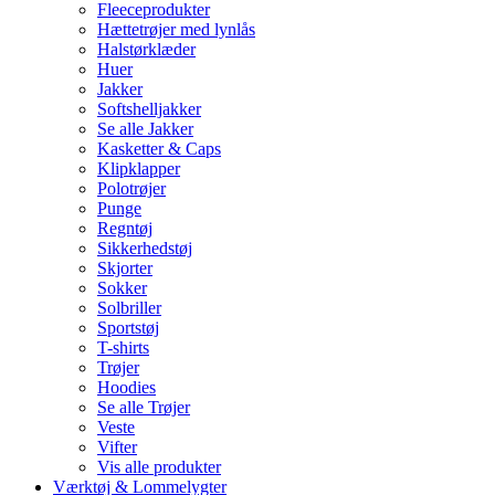
Fleeceprodukter
Hættetrøjer med lynlås
Halstørklæder
Huer
Jakker
Softshelljakker
Se alle Jakker
Kasketter & Caps
Klipklapper
Polotrøjer
Punge
Regntøj
Sikkerhedstøj
Skjorter
Sokker
Solbriller
Sportstøj
T-shirts
Trøjer
Hoodies
Se alle Trøjer
Veste
Vifter
Vis alle produkter
Værktøj & Lommelygter