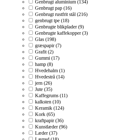
Genbrugt aluminium (134)
Genbrugt pap (16)
Genbrugt rustfrit stål (216)
genbrugt tpe (18)
Genbrugte blikplader (9)
Genbrugte kaffekopper (3)
Glas (198)
græspapir (7)
Grafit (2)
Gummi (17)
hamp (8)
Hvedehalm (1)
Hvedestrå (14)
jern (26)
Jute (35)
Kaffegrums (11)
kalksten (10)
Keramik (124)
Kork (65)
kraftpapir (36)
Kunstlæder (96)
Læder (37)
Lærred (18)