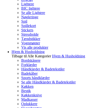
Lightere
BIC lightere
Se alle Lightere
Nøgleringe
Spil
Spillekort
Stickers
Stressbolde
Tændstikker
Vognmønter
Vis alle produkter
Hjem & Husholdning
Tilbage til Alle Kategorier
Hjem & Husholdning
Bordskånere
Forklæder
Håndklæder & Badetekstiler
Badekåber
Sports håndklæder
Se alle Håndklæder & Badetekstiler
Køkken
Bestik
Køkkenknive
Madkasser
Oplukkere