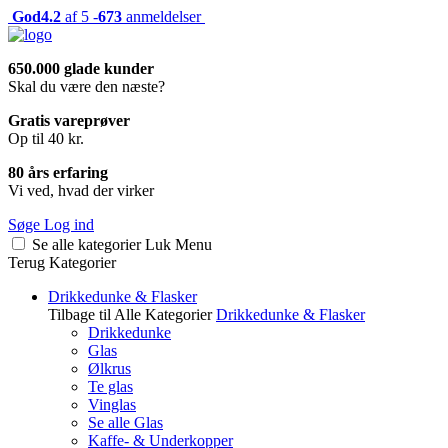
God
4.2
af 5 -
673
anmeldelser
650.000 glade kunder
Skal du være den næste?
Gratis vareprøver
Op til 40 kr.
80 års erfaring
Vi ved, hvad der virker
Søge
Log ind
Se alle kategorier
Luk
Menu
Terug
Kategorier
Drikkedunke & Flasker
Tilbage til Alle Kategorier
Drikkedunke & Flasker
Drikkedunke
Glas
Ølkrus
Te glas
Vinglas
Se alle Glas
Kaffe- & Underkopper