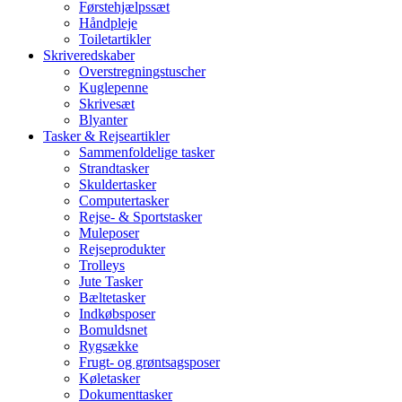
Førstehjælpssæt
Håndpleje
Toiletartikler
Skriveredskaber
Overstregningstuscher
Kuglepenne
Skrivesæt
Blyanter
Tasker & Rejseartikler
Sammenfoldelige tasker
Strandtasker
Skuldertasker
Computertasker
Rejse- & Sportstasker
Muleposer
Rejseprodukter
Trolleys
Jute Tasker
Bæltetasker
Indkøbsposer
Bomuldsnet
Rygsække
Frugt- og grøntsagsposer
Køletasker
Dokumenttasker