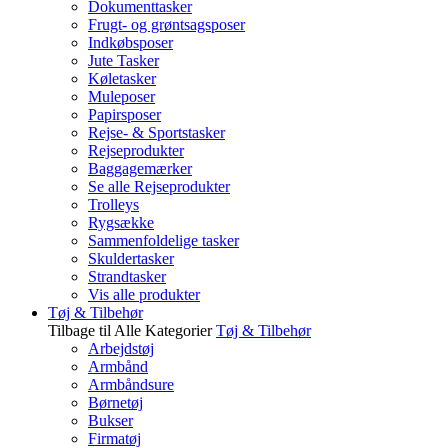
Dokumenttasker
Frugt- og grøntsagsposer
Indkøbsposer
Jute Tasker
Køletasker
Muleposer
Papirsposer
Rejse- & Sportstasker
Rejseprodukter
Baggagemærker
Se alle Rejseprodukter
Trolleys
Rygsække
Sammenfoldelige tasker
Skuldertasker
Strandtasker
Vis alle produkter
Tøj & Tilbehør
Tilbage til Alle Kategorier
Tøj & Tilbehør
Arbejdstøj
Armbånd
Armbåndsure
Børnetøj
Bukser
Firmatøj