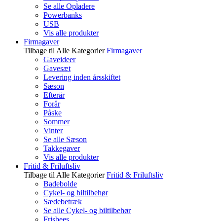
Se alle Opladere
Powerbanks
USB
Vis alle produkter
Firmagaver
Tilbage til Alle Kategorier
Firmagaver
Gaveideer
Gavesæt
Levering inden årsskiftet
Sæson
Efterår
Forår
Påske
Sommer
Vinter
Se alle Sæson
Takkegaver
Vis alle produkter
Fritid & Friluftsliv
Tilbage til Alle Kategorier
Fritid & Friluftsliv
Badebolde
Cykel- og biltilbehør
Sædebetræk
Se alle Cykel- og biltilbehør
Frisbees