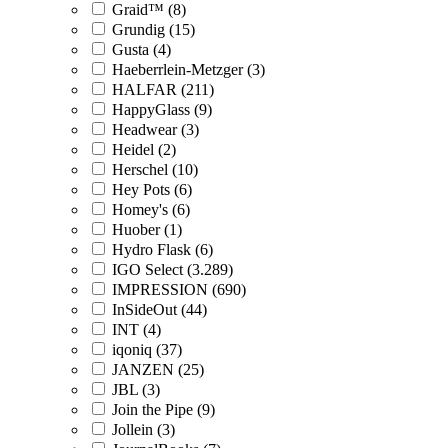
Graid™ (8)
Grundig (15)
Gusta (4)
Haeberrlein-Metzger (3)
HALFAR (211)
HappyGlass (9)
Headwear (3)
Heidel (2)
Herschel (10)
Hey Pots (6)
Homey's (6)
Huober (1)
Hydro Flask (6)
IGO Select (3.289)
IMPRESSION (690)
InSideOut (44)
INT (4)
iqoniq (37)
JANZEN (25)
JBL (3)
Join the Pipe (9)
Jollein (3)