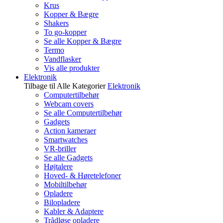
Krus
Kopper & Bægre
Shakers
To go-kopper
Se alle Kopper & Bægre
Termo
Vandflasker
Vis alle produkter
Elektronik
Tilbage til Alle Kategorier
Elektronik
Computertilbehør
Webcam covers
Se alle Computertilbehør
Gadgets
Action kameraer
Smartwatches
VR-briller
Se alle Gadgets
Højtalere
Hoved- & Høretelefoner
Mobiltilbehør
Opladere
Bilopladere
Kabler & Adaptere
Trådløse opladere