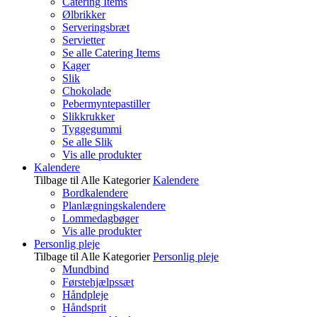
Catering Items
Ølbrikker
Serveringsbræt
Servietter
Se alle Catering Items
Kager
Slik
Chokolade
Pebermyntepastiller
Slikkrukker
Tyggegummi
Se alle Slik
Vis alle produkter
Kalendere
Tilbage til Alle Kategorier
Kalendere
Bordkalendere
Planlægningskalendere
Lommedagbøger
Vis alle produkter
Personlig pleje
Tilbage til Alle Kategorier
Personlig pleje
Mundbind
Førstehjælpssæt
Håndpleje
Håndsprit