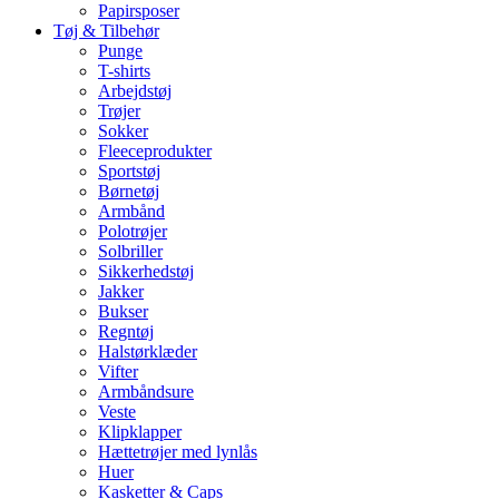
Papirsposer
Tøj & Tilbehør
Punge
T-shirts
Arbejdstøj
Trøjer
Sokker
Fleeceprodukter
Sportstøj
Børnetøj
Armbånd
Polotrøjer
Solbriller
Sikkerhedstøj
Jakker
Bukser
Regntøj
Halstørklæder
Vifter
Armbåndsure
Veste
Klipklapper
Hættetrøjer med lynlås
Huer
Kasketter & Caps