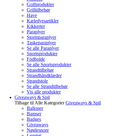
Golfprodukter
Grilltilbehør
Have
Kæledyrsartikler
Kikkerter
Paraplyer
Stormparaplyer
Taskeparaplyer
Se alle Paraplyer
Sportsprodukter
Fodbolde
Se alle Sportsprodukter
Strandtilbehør
Strandhåndklæder
Strandstole
Se alle Strandtilbehør
Vis alle produkter
Giveaways & Spil
Tilbage til Alle Kategorier
Giveaways & Spil
Balloner
Bamser
Badges
Giveaways
Nøglesnore
Legetøj