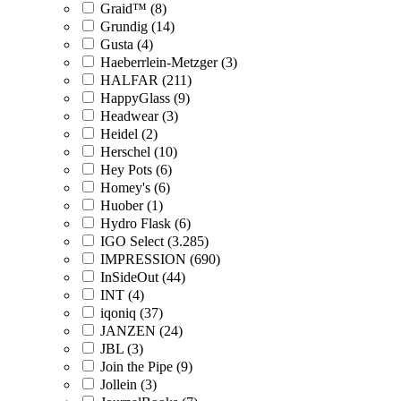
Graid™ (8)
Grundig (14)
Gusta (4)
Haeberrlein-Metzger (3)
HALFAR (211)
HappyGlass (9)
Headwear (3)
Heidel (2)
Herschel (10)
Hey Pots (6)
Homey's (6)
Huober (1)
Hydro Flask (6)
IGO Select (3.285)
IMPRESSION (690)
InSideOut (44)
INT (4)
iqoniq (37)
JANZEN (24)
JBL (3)
Join the Pipe (9)
Jollein (3)