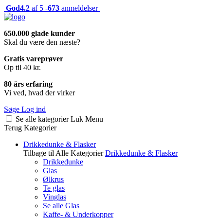
God
4.2
af 5 -
673
anmeldelser
650.000 glade kunder
Skal du være den næste?
Gratis vareprøver
Op til 40 kr.
80 års erfaring
Vi ved, hvad der virker
Søge
Log ind
Se alle kategorier
Luk
Menu
Terug
Kategorier
Drikkedunke & Flasker
Tilbage til Alle Kategorier
Drikkedunke & Flasker
Drikkedunke
Glas
Ølkrus
Te glas
Vinglas
Se alle Glas
Kaffe- & Underkopper