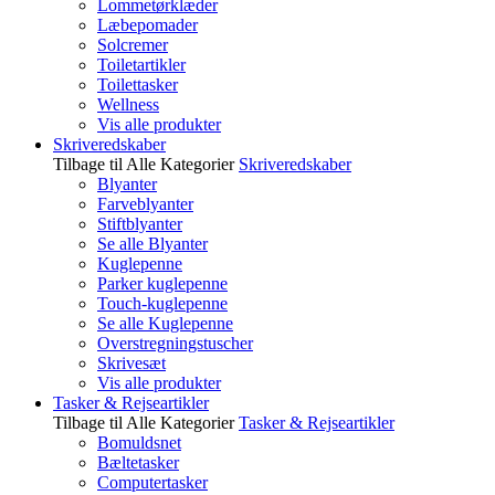
Lommetørklæder
Læbepomader
Solcremer
Toiletartikler
Toilettasker
Wellness
Vis alle produkter
Skriveredskaber
Tilbage til Alle Kategorier
Skriveredskaber
Blyanter
Farveblyanter
Stiftblyanter
Se alle Blyanter
Kuglepenne
Parker kuglepenne
Touch-kuglepenne
Se alle Kuglepenne
Overstregningstuscher
Skrivesæt
Vis alle produkter
Tasker & Rejseartikler
Tilbage til Alle Kategorier
Tasker & Rejseartikler
Bomuldsnet
Bæltetasker
Computertasker