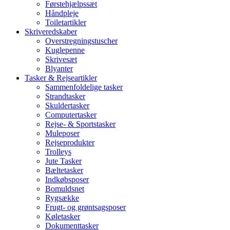
Førstehjælpssæt
Håndpleje
Toiletartikler
Skriveredskaber
Overstregningstuscher
Kuglepenne
Skrivesæt
Blyanter
Tasker & Rejseartikler
Sammenfoldelige tasker
Strandtasker
Skuldertasker
Computertasker
Rejse- & Sportstasker
Muleposer
Rejseprodukter
Trolleys
Jute Tasker
Bæltetasker
Indkøbsposer
Bomuldsnet
Rygsække
Frugt- og grøntsagsposer
Køletasker
Dokumenttasker