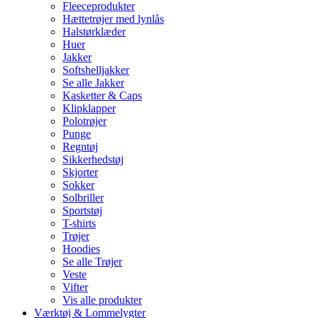
Fleeceprodukter
Hættetrøjer med lynlås
Halstørklæder
Huer
Jakker
Softshelljakker
Se alle Jakker
Kasketter & Caps
Klipklapper
Polotrøjer
Punge
Regntøj
Sikkerhedstøj
Skjorter
Sokker
Solbriller
Sportstøj
T-shirts
Trøjer
Hoodies
Se alle Trøjer
Veste
Vifter
Vis alle produkter
Værktøj & Lommelygter