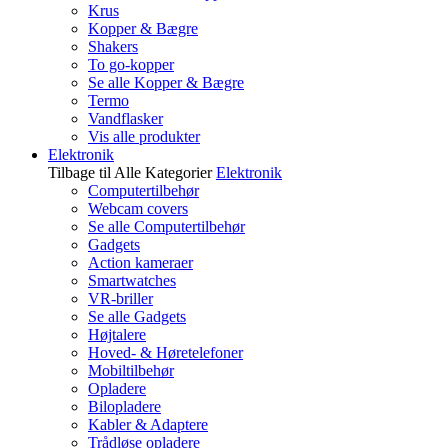
Krus
Kopper & Bægre
Shakers
To go-kopper
Se alle Kopper & Bægre
Termo
Vandflasker
Vis alle produkter
Elektronik
Tilbage til Alle Kategorier
Elektronik
Computertilbehør
Webcam covers
Se alle Computertilbehør
Gadgets
Action kameraer
Smartwatches
VR-briller
Se alle Gadgets
Højtalere
Hoved- & Høretelefoner
Mobiltilbehør
Opladere
Bilopladere
Kabler & Adaptere
Trådløse opladere