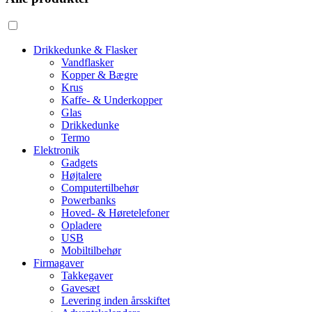
Drikkedunke & Flasker
Vandflasker
Kopper & Bægre
Krus
Kaffe- & Underkopper
Glas
Drikkedunke
Termo
Elektronik
Gadgets
Højtalere
Computertilbehør
Powerbanks
Hoved- & Høretelefoner
Opladere
USB
Mobiltilbehør
Firmagaver
Takkegaver
Gavesæt
Levering inden årsskiftet