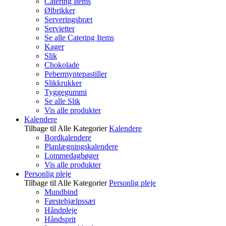
Catering Items
Ølbrikker
Serveringsbræt
Servietter
Se alle Catering Items
Kager
Slik
Chokolade
Pebermyntepastiller
Slikkrukker
Tyggegummi
Se alle Slik
Vis alle produkter
Kalendere
Tilbage til Alle Kategorier
Kalendere
Bordkalendere
Planlægningskalendere
Lommedagbøger
Vis alle produkter
Personlig pleje
Tilbage til Alle Kategorier
Personlig pleje
Mundbind
Førstehjælpssæt
Håndpleje
Håndsprit