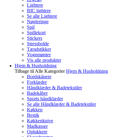
Lightere
BIC lightere
Se alle Lightere
Nøgleringe
Spil
Spillekort
Stickers
Stressbolde
Tændstikker
Vognmønter
Vis alle produkter
Hjem & Husholdning
Tilbage til Alle Kategorier
Hjem & Husholdning
Bordskånere
Forklæder
Håndklæder & Badetekstiler
Badekåber
Sports håndklæder
Se alle Håndklæder & Badetekstiler
Køkken
Bestik
Køkkenknive
Madkasser
Oplukkere