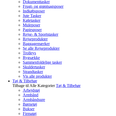
Dokumenttasker
Frugt- og grøntsagsposer
Indkøbsposer
Jute Tasker
Køletasker
Muleposer
Papirsposer
Rejse- & Sportstasker
Rejseprodukter
Baggagemærker
Se alle Rejseprodukter
Trolleys
Rygsække
Sammenfoldelige tasker
Skuldertasker
Strandtasker
Vis alle produkter
Tøj & Tilbehør
Tilbage til Alle Kategorier
Tøj & Tilbehør
Arbejdstøj
Armbånd
Armbåndsure
Børnetøj
Bukser
Firmatøj