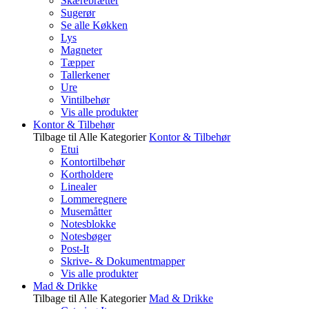
Skærebrætter
Sugerør
Se alle Køkken
Lys
Magneter
Tæpper
Tallerkener
Ure
Vintilbehør
Vis alle produkter
Kontor & Tilbehør
Tilbage til Alle Kategorier
Kontor & Tilbehør
Etui
Kontortilbehør
Kortholdere
Linealer
Lommeregnere
Musemåtter
Notesblokke
Notesbøger
Post-It
Skrive- & Dokumentmapper
Vis alle produkter
Mad & Drikke
Tilbage til Alle Kategorier
Mad & Drikke