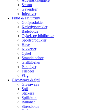
Adventskalendere
Sæson
Gaveideer
Julegaver
Fritid & Friluftsliv
Golfprodukter
Kæledyrsartikler
Badebolde
Cykel- og biltilbehør
Sportsprodukter
Have
Kikkerter
Cykel
Strandtilbehør
Grilltilbehør
Paraplyer
Frisbees
Flag
Giveaways & Spil
Giveaways
Spil
Stickers
Spillekort
Balloner
Stressbolde