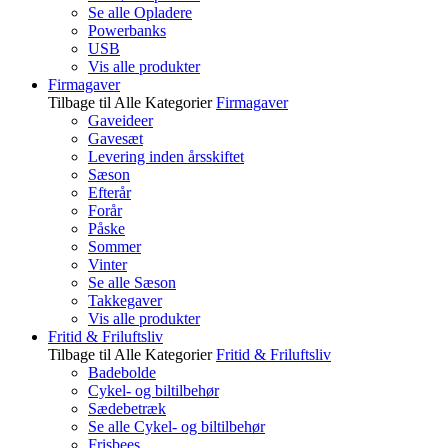
Se alle Opladere
Powerbanks
USB
Vis alle produkter
Firmagaver
Tilbage til Alle Kategorier
Firmagaver
Gaveideer
Gavesæt
Levering inden årsskiftet
Sæson
Efterår
Forår
Påske
Sommer
Vinter
Se alle Sæson
Takkegaver
Vis alle produkter
Fritid & Friluftsliv
Tilbage til Alle Kategorier
Fritid & Friluftsliv
Badebolde
Cykel- og biltilbehør
Sædebetræk
Se alle Cykel- og biltilbehør
Frisbees