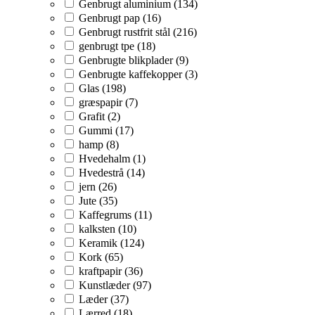
Genbrugt aluminium (134)
Genbrugt pap (16)
Genbrugt rustfrit stål (216)
genbrugt tpe (18)
Genbrugte blikplader (9)
Genbrugte kaffekopper (3)
Glas (198)
græspapir (7)
Grafit (2)
Gummi (17)
hamp (8)
Hvedehalm (1)
Hvedestrå (14)
jern (26)
Jute (35)
Kaffegrums (11)
kalksten (10)
Keramik (124)
Kork (65)
kraftpapir (36)
Kunstlæder (97)
Læder (37)
Lærred (18)