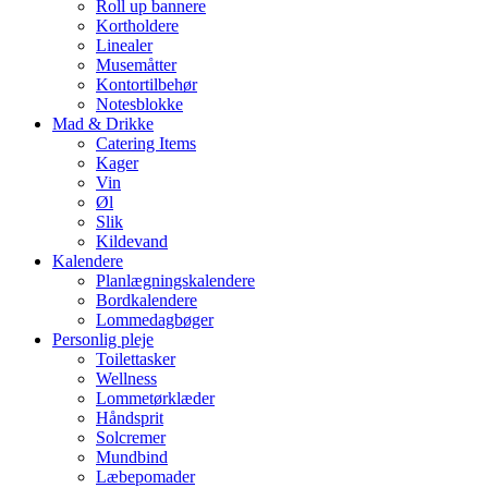
Roll up bannere
Kortholdere
Linealer
Musemåtter
Kontortilbehør
Notesblokke
Mad & Drikke
Catering Items
Kager
Vin
Øl
Slik
Kildevand
Kalendere
Planlægningskalendere
Bordkalendere
Lommedagbøger
Personlig pleje
Toilettasker
Wellness
Lommetørklæder
Håndsprit
Solcremer
Mundbind
Læbepomader