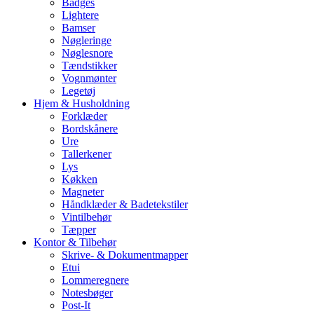
Badges
Lightere
Bamser
Nøgleringe
Nøglesnore
Tændstikker
Vognmønter
Legetøj
Hjem & Husholdning
Forklæder
Bordskånere
Ure
Tallerkener
Lys
Køkken
Magneter
Håndklæder & Badetekstiler
Vintilbehør
Tæpper
Kontor & Tilbehør
Skrive- & Dokumentmapper
Etui
Lommeregnere
Notesbøger
Post-It