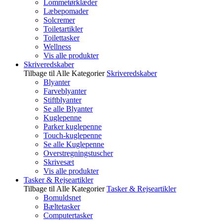
Lommetørklæder
Læbepomader
Solcremer
Toiletartikler
Toilettasker
Wellness
Vis alle produkter
Skriveredskaber
Tilbage til Alle Kategorier
Skriveredskaber
Blyanter
Farveblyanter
Stiftblyanter
Se alle Blyanter
Kuglepenne
Parker kuglepenne
Touch-kuglepenne
Se alle Kuglepenne
Overstregningstuscher
Skrivesæt
Vis alle produkter
Tasker & Rejseartikler
Tilbage til Alle Kategorier
Tasker & Rejseartikler
Bomuldsnet
Bæltetasker
Computertasker