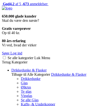
God
4.2
af 5 -
673
anmeldelser
650.000 glade kunder
Skal du være den næste?
Gratis vareprøver
Op til 40 kr.
80 års erfaring
Vi ved, hvad der virker
Søge
Log ind
Se alle kategorier
Luk
Menu
Terug
Kategorier
Drikkedunke & Flasker
Tilbage til Alle Kategorier
Drikkedunke & Flasker
Drikkedunke
Glas
Ølkrus
Te glas
Vinglas
Se alle Glas
Kaffe- & Underkopper