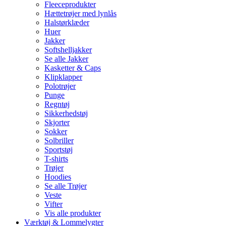
Fleeceprodukter
Hættetrøjer med lynlås
Halstørklæder
Huer
Jakker
Softshelljakker
Se alle Jakker
Kasketter & Caps
Klipklapper
Polotrøjer
Punge
Regntøj
Sikkerhedstøj
Skjorter
Sokker
Solbriller
Sportstøj
T-shirts
Trøjer
Hoodies
Se alle Trøjer
Veste
Vifter
Vis alle produkter
Værktøj & Lommelygter