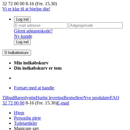
32 72 00 00
8-16 (Fre. 15.30)
Vi er klar til at hjælpe dig!
Log ind
Glemt adgangskode?
Ny kunde
Log ind
0
Indkøbskurv
Min indkøbskurv
Din indkøbskurv er tom
Fortsæt med at handle
Tilbud
Bæredygtig
Hurtig levering
Bestsellere
Nye produkter
FAQ
32 72 00 00
8-16 (Fre. 15.30)
E-mail
Hjem
Personlig pleje
Toiletartikler
Manicure sæt