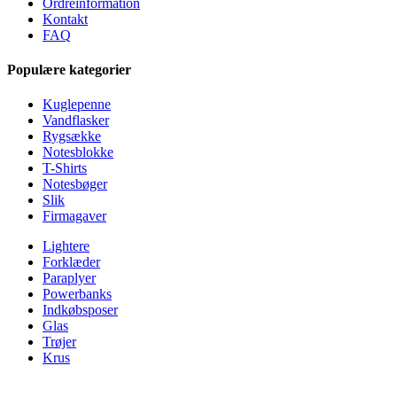
Ordreinformation
Kontakt
FAQ
Populære kategorier
Kuglepenne
Vandflasker
Rygsække
Notesblokke
T-Shirts
Notesbøger
Slik
Firmagaver
Lightere
Forklæder
Paraplyer
Powerbanks
Indkøbsposer
Glas
Trøjer
Krus