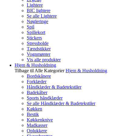
Lightere
BIC lightere
Se alle Lightere
Nøgleringe
Spil
Spillekort
Stickers
Stressbolde
Tændstikker
Vognmønter
Vis alle produkter
Hjem & Husholdning
Tilbage til Alle Kategorier
Hjem & Husholdning
Bordskånere
Forklæder
Håndklæder & Badetekstiler
Badekåber
Sports håndklæder
Se alle Håndklæder & Badetekstiler
Køkken
Bestik
Køkkenknive
Madkasser
Oplukkere