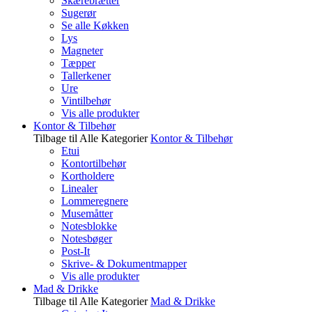
Skærebrætter
Sugerør
Se alle Køkken
Lys
Magneter
Tæpper
Tallerkener
Ure
Vintilbehør
Vis alle produkter
Kontor & Tilbehør
Tilbage til Alle Kategorier
Kontor & Tilbehør
Etui
Kontortilbehør
Kortholdere
Linealer
Lommeregnere
Musemåtter
Notesblokke
Notesbøger
Post-It
Skrive- & Dokumentmapper
Vis alle produkter
Mad & Drikke
Tilbage til Alle Kategorier
Mad & Drikke