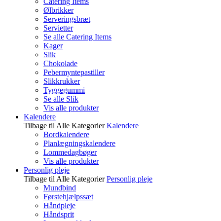
Catering Items
Ølbrikker
Serveringsbræt
Servietter
Se alle Catering Items
Kager
Slik
Chokolade
Pebermyntepastiller
Slikkrukker
Tyggegummi
Se alle Slik
Vis alle produkter
Kalendere
Tilbage til Alle Kategorier
Kalendere
Bordkalendere
Planlægningskalendere
Lommedagbøger
Vis alle produkter
Personlig pleje
Tilbage til Alle Kategorier
Personlig pleje
Mundbind
Førstehjælpssæt
Håndpleje
Håndsprit