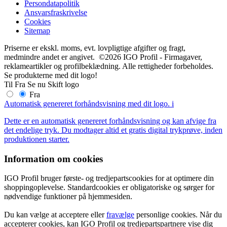
Persondatapolitik
Ansvarsfraskrivelse
Cookies
Sitemap
Priserne er ekskl. moms, evt. lovpligtige afgifter og fragt,
medmindre andet er angivet. ©2026 IGO Profil - Firmagaver,
reklameartikler og profilbeklædning. Alle rettigheder forbeholdes.
Se produkterne med dit logo!
Til
Fra
Se nu
Skift logo
Fra
Automatisk genereret forhåndsvisning med dit logo.
i
Dette er en automatisk genereret forhåndsvisning og kan afvige fra
det endelige tryk. Du modtager altid et gratis digital trykprøve, inden
produktionen starter.
Information om cookies
IGO Profil bruger første- og tredjepartscookies for at optimere din
shoppingoplevelse. Standardcookies er obligatoriske og sørger for
nødvendige funktioner på hjemmesiden.
Du kan vælge at acceptere eller
fravælge
personlige cookies. Når du
accepterer cookies, kan IGO Profil og tredjepartspartnere vise dig