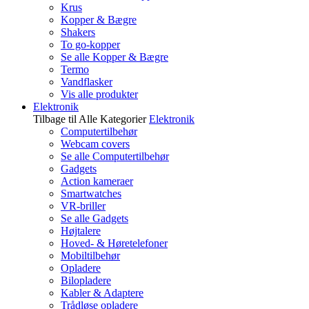
Krus
Kopper & Bægre
Shakers
To go-kopper
Se alle Kopper & Bægre
Termo
Vandflasker
Vis alle produkter
Elektronik
Tilbage til Alle Kategorier
Elektronik
Computertilbehør
Webcam covers
Se alle Computertilbehør
Gadgets
Action kameraer
Smartwatches
VR-briller
Se alle Gadgets
Højtalere
Hoved- & Høretelefoner
Mobiltilbehør
Opladere
Bilopladere
Kabler & Adaptere
Trådløse opladere