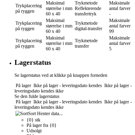
Maksimal
Trykmetode
Maksimale
Trykplacering
størrelse i mm
Reflekterende
antal farver
på ryggen
60 x 40
transfertryk
-
Maksimal
Maksimale
Trykplacering
Trykmetode
størrelse i mm
antal farver
på ryggen
digital-transfer
60 x 40
99
Maksimal
Maksimale
Trykplacering
Trykmetode
størrelse i mm
antal farver
på ryggen
transfer
60 x 40
5
Lagerstatus
Se lagerstatus ved at klikke på knappen forneden
På lager
Ikke på lager - leveringsdato kendes
Ikke på lager -
leveringsdato kendes ikke
Se den fulde lagerstatus
På lager
Ikke på lager - leveringsdato kendes
Ikke på lager -
leveringsdato kendes ikke
Sort
Henter data...
{0} stk
På lager fra {0}
Udsolgt