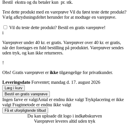
Bestil
ekstra og du betaler kun
pr. stk.
Test dette produkt med en vareprøve
Vil du først teste dette produkt?
Vælg afkrydsningsfeltet herunder for at modtage en vareprøve.
Vil du teste dette produkt? Bestil en gratis vareprøve!
i
Vareprøver under 40 kr. er gratis. Vareprøver over 40 kr. er gratis,
når der foretages en fuld bestilling på produktet. Vareprøver sendes
uden tryk, og kan ikke returneres.
!
Obs! Gratis vareprøver er
ikke
tilgængelige for privatkunder.
Leveringsdato
Forventet; mandag d. 17. august 2026
Læg i kurv
Bestil en gratis vareprøve
Ingen farve er valgt
Antal er endnu ikke valgt
Trykplacering er ikke
valgt
Fragtmetode er endnu ikke valgt
Få et uforpligtende tilbud
Du kan uploade dit logo i indkøbskurven
Vareprøver leveres altid uden tryk