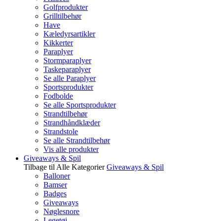
Golfprodukter
Grilltilbehør
Have
Kæledyrsartikler
Kikkerter
Paraplyer
Stormparaplyer
Taskeparaplyer
Se alle Paraplyer
Sportsprodukter
Fodbolde
Se alle Sportsprodukter
Strandtilbehør
Strandhåndklæder
Strandstole
Se alle Strandtilbehør
Vis alle produkter
Giveaways & Spil
Tilbage til Alle Kategorier
Giveaways & Spil
Balloner
Bamser
Badges
Giveaways
Nøglesnore
Legetøj