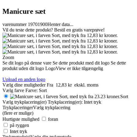
Manicure sæt
varenummer 19701900
Henter data...
Vil du teste dette produkt? Bestil en gratis vareprøve!
Zoom
Se dit logo på denne vare
Se dette produkt med dit logo
Se dette
produkt uden dit logo
LogoView er ikke tilgængelig
Upload en anden logo
Vælg dine muligheder
Fra
12,83 kr
ekskl. moms
Vælg farve
Farve:
Sort
Sort
Vælg trykplacering(er)
Trykplacering(er):
Intet tryk
Trykplaceringer
Vælg trykplacering
(flere er mulige)
Hurtigste mulighed
foran
på ryggen
Intet tryk
Trykmetode(r)
Vælg din trykmetode