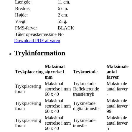
Længde:
11 cm.
Bredde:
6 cm.
Højde:
2 cm.
Vægt:
55 g.
PMS-farver
BLACK
Tåler opvaskemaskine
No
Download PDF af varen
Trykinformation
Maksimal
Maksimale
Trykplacering
størrelse i
Trykmetode
antal
mm
farver
Maksimal
Trykmetode
Maksimale
Trykplacering
størrelse i mm
Reflekterende
antal farver
foran
60 x 40
transfertryk
-
Maksimal
Maksimale
Trykplacering
Trykmetode
størrelse i mm
antal farver
foran
digital-transfer
60 x 40
99
Maksimal
Maksimale
Trykplacering
Trykmetode
størrelse i mm
antal farver
foran
transfer
60 x 40
5