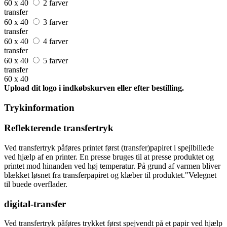
60 x 40
2 farver
transfer
60 x 40
3 farver
transfer
60 x 40
4 farver
transfer
60 x 40
5 farver
transfer
60 x 40
Upload dit logo i indkøbskurven eller efter bestilling.
Trykinformation
Reflekterende transfertryk
Ved transfertryk påføres printet først (transfer)papiret i spejlbillede
ved hjælp af en printer. En presse bruges til at presse produktet og
printet mod hinanden ved høj temperatur. På grund af varmen bliver
blækket løsnet fra transferpapiret og klæber til produktet."Velegnet
til buede overflader.
digital-transfer
Ved transfertryk påføres trykket først spejvendt på et papir ved hjælp