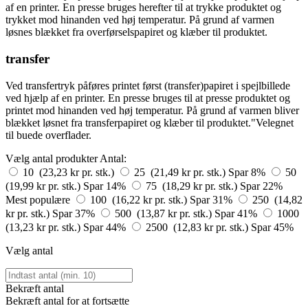
af en printer. En presse bruges herefter til at trykke produktet og
trykket mod hinanden ved høj temperatur. På grund af varmen
løsnes blækket fra overførselspapiret og klæber til produktet.
transfer
Ved transfertryk påføres printet først (transfer)papiret i spejlbillede
ved hjælp af en printer. En presse bruges til at presse produktet og
printet mod hinanden ved høj temperatur. På grund af varmen bliver
blækket løsnet fra transferpapiret og klæber til produktet."Velegnet
til buede overflader.
Vælg antal produkter
Antal:
10 (23,23 kr pr. stk.)
25 (21,49 kr pr. stk.)
Spar 8%
50
(19,99 kr pr. stk.)
Spar 14%
75 (18,29 kr pr. stk.)
Spar 22%
Mest populære
100 (16,22 kr pr. stk.)
Spar 31%
250 (14,82
kr pr. stk.)
Spar 37%
500 (13,87 kr pr. stk.)
Spar 41%
1000
(13,23 kr pr. stk.)
Spar 44%
2500 (12,83 kr pr. stk.)
Spar 45%
Vælg antal
Bekræft antal
Bekræft antal for at fortsætte