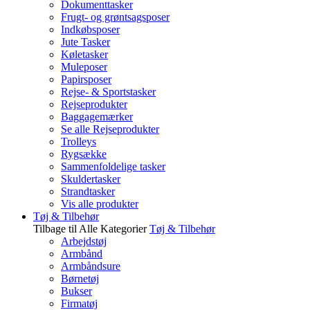
Dokumenttasker
Frugt- og grøntsagsposer
Indkøbsposer
Jute Tasker
Køletasker
Muleposer
Papirsposer
Rejse- & Sportstasker
Rejseprodukter
Baggagemærker
Se alle Rejseprodukter
Trolleys
Rygsække
Sammenfoldelige tasker
Skuldertasker
Strandtasker
Vis alle produkter
Tøj & Tilbehør
Tilbage til Alle Kategorier
Tøj & Tilbehør
Arbejdstøj
Armbånd
Armbåndsure
Børnetøj
Bukser
Firmatøj