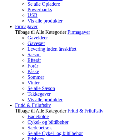
Se alle Opladere
Powerbanks
USB
Vis alle produkter
Firmagaver
Tilbage til Alle Kategorier
Firmagaver
Gaveideer
Gavesæt
Levering inden årsskiftet
Sæson
Efterår
Forår
Påske
Sommer
Vinter
Se alle Sæson
Takkegaver
Vis alle produkter
Fritid & Friluftsliv
Tilbage til Alle Kategorier
Fritid & Friluftsliv
Badebolde
Cykel- og biltilbehør
Sædebetræk
Se alle Cykel- og biltilbehør
Frisbees