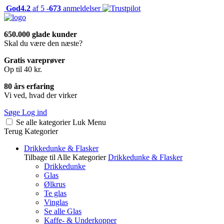
God
4.2
af 5 -
673
anmeldelser
650.000 glade kunder
Skal du være den næste?
Gratis vareprøver
Op til 40 kr.
80 års erfaring
Vi ved, hvad der virker
Søge
Log ind
Se alle kategorier
Luk
Menu
Terug
Kategorier
Drikkedunke & Flasker
Tilbage til Alle Kategorier
Drikkedunke & Flasker
Drikkedunke
Glas
Ølkrus
Te glas
Vinglas
Se alle Glas
Kaffe- & Underkopper