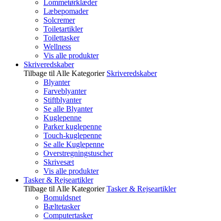
Lommetørklæder
Læbepomader
Solcremer
Toiletartikler
Toilettasker
Wellness
Vis alle produkter
Skriveredskaber
Tilbage til Alle Kategorier
Skriveredskaber
Blyanter
Farveblyanter
Stiftblyanter
Se alle Blyanter
Kuglepenne
Parker kuglepenne
Touch-kuglepenne
Se alle Kuglepenne
Overstregningstuscher
Skrivesæt
Vis alle produkter
Tasker & Rejseartikler
Tilbage til Alle Kategorier
Tasker & Rejseartikler
Bomuldsnet
Bæltetasker
Computertasker