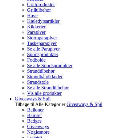
Golfprodukter
Grilltilbehør
Have
Kæledyrsartikler
Kikkerter
Paraplyer
Stormparaplyer
Taskeparaplyer
Se alle Paraplyer
Sportsprodukter
Fodbolde
Se alle Sportsprodukter
Strandtilbehør
Strandhåndklæder
Strandstole
Se alle Strandtilbehør
Vis alle produkter
Giveaways & Spil
Tilbage til Alle Kategorier
Giveaways & Spil
Balloner
Bamser
Badges
Giveaways
Nøglesnore
Legetøj