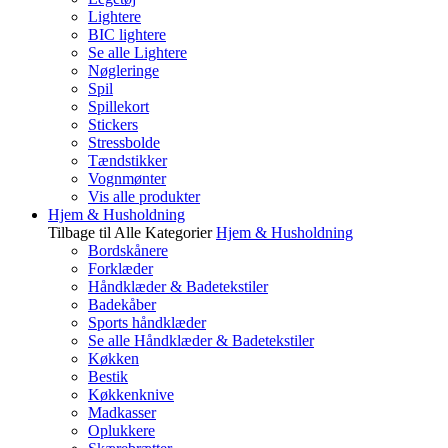
Lightere
BIC lightere
Se alle Lightere
Nøgleringe
Spil
Spillekort
Stickers
Stressbolde
Tændstikker
Vognmønter
Vis alle produkter
Hjem & Husholdning
Tilbage til Alle Kategorier
Hjem & Husholdning
Bordskånere
Forklæder
Håndklæder & Badetekstiler
Badekåber
Sports håndklæder
Se alle Håndklæder & Badetekstiler
Køkken
Bestik
Køkkenknive
Madkasser
Oplukkere