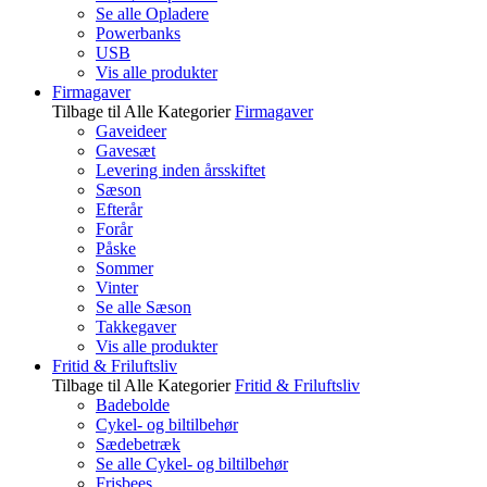
Se alle Opladere
Powerbanks
USB
Vis alle produkter
Firmagaver
Tilbage til Alle Kategorier
Firmagaver
Gaveideer
Gavesæt
Levering inden årsskiftet
Sæson
Efterår
Forår
Påske
Sommer
Vinter
Se alle Sæson
Takkegaver
Vis alle produkter
Fritid & Friluftsliv
Tilbage til Alle Kategorier
Fritid & Friluftsliv
Badebolde
Cykel- og biltilbehør
Sædebetræk
Se alle Cykel- og biltilbehør
Frisbees