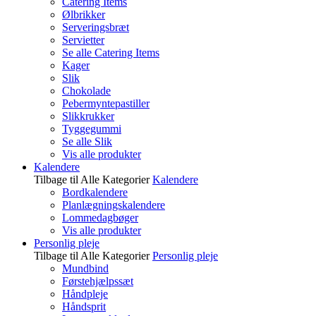
Catering Items
Ølbrikker
Serveringsbræt
Servietter
Se alle Catering Items
Kager
Slik
Chokolade
Pebermyntepastiller
Slikkrukker
Tyggegummi
Se alle Slik
Vis alle produkter
Kalendere
Tilbage til Alle Kategorier
Kalendere
Bordkalendere
Planlægningskalendere
Lommedagbøger
Vis alle produkter
Personlig pleje
Tilbage til Alle Kategorier
Personlig pleje
Mundbind
Førstehjælpssæt
Håndpleje
Håndsprit