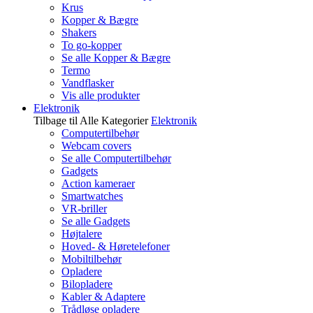
Krus
Kopper & Bægre
Shakers
To go-kopper
Se alle Kopper & Bægre
Termo
Vandflasker
Vis alle produkter
Elektronik
Tilbage til Alle Kategorier
Elektronik
Computertilbehør
Webcam covers
Se alle Computertilbehør
Gadgets
Action kameraer
Smartwatches
VR-briller
Se alle Gadgets
Højtalere
Hoved- & Høretelefoner
Mobiltilbehør
Opladere
Bilopladere
Kabler & Adaptere
Trådløse opladere