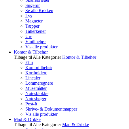
Skærebrætter
Sugerør
Se alle Køkken
Lys
Magneter
Tæpper
Tallerkener
Ure
Vintilbehør
Vis alle produkter
Kontor & Tilbehør
Tilbage til Alle Kategorier
Kontor & Tilbehør
Etui
Kontortilbehør
Kortholdere
Linealer
Lommeregnere
Musemåtter
Notesblokke
Notesbøger
Post-It
Skrive- & Dokumentmapper
Vis alle produkter
Mad & Drikke
Tilbage til Alle Kategorier
Mad & Drikke