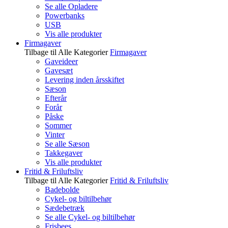
Se alle Opladere
Powerbanks
USB
Vis alle produkter
Firmagaver
Tilbage til Alle Kategorier
Firmagaver
Gaveideer
Gavesæt
Levering inden årsskiftet
Sæson
Efterår
Forår
Påske
Sommer
Vinter
Se alle Sæson
Takkegaver
Vis alle produkter
Fritid & Friluftsliv
Tilbage til Alle Kategorier
Fritid & Friluftsliv
Badebolde
Cykel- og biltilbehør
Sædebetræk
Se alle Cykel- og biltilbehør
Frisbees