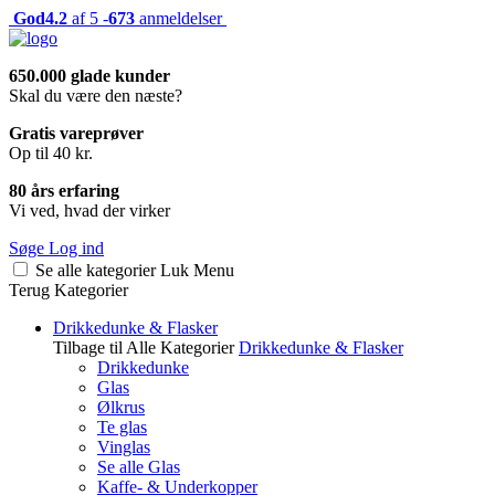
God
4.2
af 5 -
673
anmeldelser
650.000 glade kunder
Skal du være den næste?
Gratis vareprøver
Op til 40 kr.
80 års erfaring
Vi ved, hvad der virker
Søge
Log ind
Se alle kategorier
Luk
Menu
Terug
Kategorier
Drikkedunke & Flasker
Tilbage til Alle Kategorier
Drikkedunke & Flasker
Drikkedunke
Glas
Ølkrus
Te glas
Vinglas
Se alle Glas
Kaffe- & Underkopper