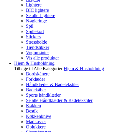
Lightere
BIC lightere
Se alle Lightere
Nøgleringe
Spil
Spillekort
Stickers
Stressbolde
Tændstikker
Vognmønter
Vis alle produkter
Hjem & Husholdning
Tilbage til Alle Kategorier
Hjem & Husholdning
Bordskånere
Forklæder
Håndklæder & Badetekstiler
Badekåber
Sports håndklæder
Se alle Håndklæder & Badetekstiler
Køkken
Bestik
Køkkenknive
Madkasser
Oplukkere