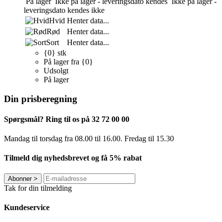
På lager
Ikke på lager - leveringsdato kendes
Ikke på lager -
leveringsdato kendes ikke
Hvid
Henter data...
Rød
Henter data...
Sort
Henter data...
{0} stk
På lager fra {0}
Udsolgt
På lager
Din prisberegning
Spørgsmål? Ring til os på 32 72 00 00
Mandag til torsdag fra 08.00 til 16.00. Fredag ​​til 15.30
Tilmeld dig nyhedsbrevet og få 5% rabat
Abonner
>
Tak for din tilmelding
Kundeservice