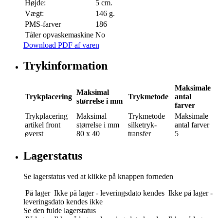
Højde:
5 cm.
Vægt:
146 g.
PMS-farver
186
Tåler opvaskemaskine
No
Download PDF af varen
Trykinformation
Maksimale
Maksimal
Trykplacering
Trykmetode
antal
størrelse i mm
farver
Trykplacering
Maksimal
Trykmetode
Maksimale
artikel front
størrelse i mm
silketryk-
antal farver
øverst
80 x 40
transfer
5
Lagerstatus
Se lagerstatus ved at klikke på knappen forneden
På lager
Ikke på lager - leveringsdato kendes
Ikke på lager -
leveringsdato kendes ikke
Se den fulde lagerstatus