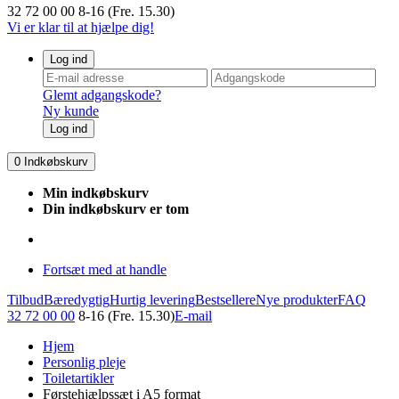
32 72 00 00
8-16 (Fre. 15.30)
Vi er klar til at hjælpe dig!
Log ind
Glemt adgangskode?
Ny kunde
Log ind
0
Indkøbskurv
Min indkøbskurv
Din indkøbskurv er tom
Fortsæt med at handle
Tilbud
Bæredygtig
Hurtig levering
Bestsellere
Nye produkter
FAQ
32 72 00 00
8-16 (Fre. 15.30)
E-mail
Hjem
Personlig pleje
Toiletartikler
Førstehjælpssæt i A5 format