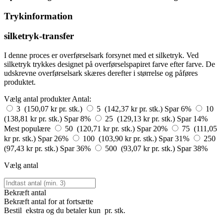
Trykinformation
silketryk-transfer
I denne proces er overførselsark forsynet med et silketryk. Ved
silketryk trykkes designet på overførselspapiret farve efter farve. De
udskrevne overførselsark skæres derefter i størrelse og påføres
produktet.
Vælg antal produkter
Antal:
3 (150,07 kr pr. stk.)
5 (142,37 kr pr. stk.)
Spar 6%
10
(138,81 kr pr. stk.)
Spar 8%
25 (129,13 kr pr. stk.)
Spar 14%
Mest populære
50 (120,71 kr pr. stk.)
Spar 20%
75 (111,05
kr pr. stk.)
Spar 26%
100 (103,90 kr pr. stk.)
Spar 31%
250
(97,43 kr pr. stk.)
Spar 36%
500 (93,07 kr pr. stk.)
Spar 38%
Vælg antal
Bekræft antal
Bekræft antal for at fortsætte
Bestil
ekstra og du betaler kun
pr. stk.