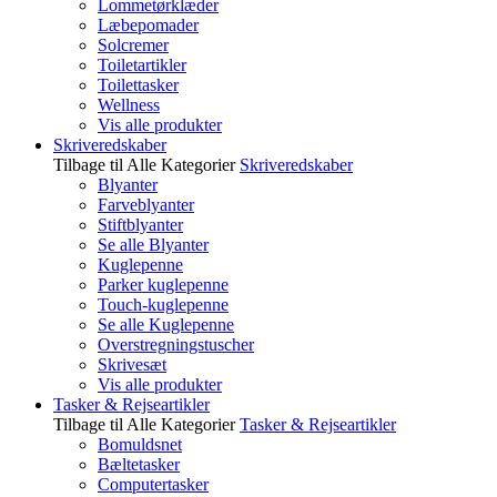
Lommetørklæder
Læbepomader
Solcremer
Toiletartikler
Toilettasker
Wellness
Vis alle produkter
Skriveredskaber
Tilbage til Alle Kategorier
Skriveredskaber
Blyanter
Farveblyanter
Stiftblyanter
Se alle Blyanter
Kuglepenne
Parker kuglepenne
Touch-kuglepenne
Se alle Kuglepenne
Overstregningstuscher
Skrivesæt
Vis alle produkter
Tasker & Rejseartikler
Tilbage til Alle Kategorier
Tasker & Rejseartikler
Bomuldsnet
Bæltetasker
Computertasker