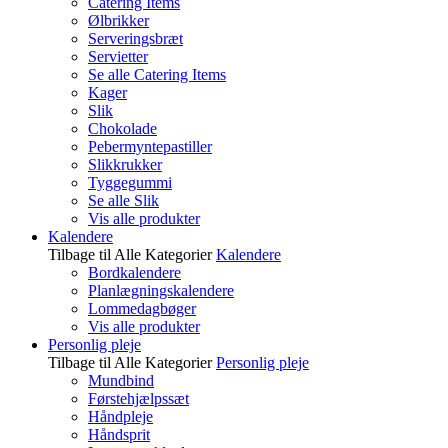
Catering Items
Ølbrikker
Serveringsbræt
Servietter
Se alle Catering Items
Kager
Slik
Chokolade
Pebermyntepastiller
Slikkrukker
Tyggegummi
Se alle Slik
Vis alle produkter
Kalendere
Tilbage til Alle Kategorier
Kalendere
Bordkalendere
Planlægningskalendere
Lommedagbøger
Vis alle produkter
Personlig pleje
Tilbage til Alle Kategorier
Personlig pleje
Mundbind
Førstehjælpssæt
Håndpleje
Håndsprit