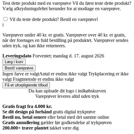
Test dette produkt med en vareprøve
Vil du først teste dette produkt?
Vælg afkrydsningsfeltet herunder for at modtage en vareprøve.
Vil du teste dette produkt? Bestil en vareprøve!
i
Vareprøver under 40 kr. er gratis. Vareprøver over 40 kr. er gratis,
når der foretages en fuld bestilling på produktet. Vareprøver sendes
uden tryk, og kan ikke returneres.
Leveringsdato
Forventet; mandag d. 17. august 2026
Læg i kurv
Bestil vareprøve
Ingen farve er valgt
Antal er endnu ikke valgt
Trykplacering er ikke
valgt
Fragtmetode er endnu ikke valgt
Få et uforpligtende tilbud
Du kan uploade dit logo i indkøbskurven
Vareprøver leveres altid uden tryk
Gratis fragt fra 4.000 kr.
Se dit design på forhånd
gratis digital trykprøve
Bestil nu, betal senere
eller betal med det samme online
Gratis annullering
gælder før godkendelse af trykprøven
200.000+
træer plantet
takket være dig