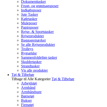
Dokumenttasker
Frugt- og grøntsagsposer
Indkøbsposer
Jute Tasker
Køletasker
Muleposer
Papirsposer
Rejse- & Sportstasker
Rejseprodukter
Baggagemærker
Se alle Rejseprodukter
Trolleys
Rygsække
Sammenfoldelige tasker
Skuldertasker
Strandtasker
Vis alle produkter
Tøj & Tilbehør
Tilbage til Alle Kategorier
Tøj & Tilbehør
Arbejdstøj
Armbånd
Armbåndsure
Børnetøj
Bukser
Firmatøj