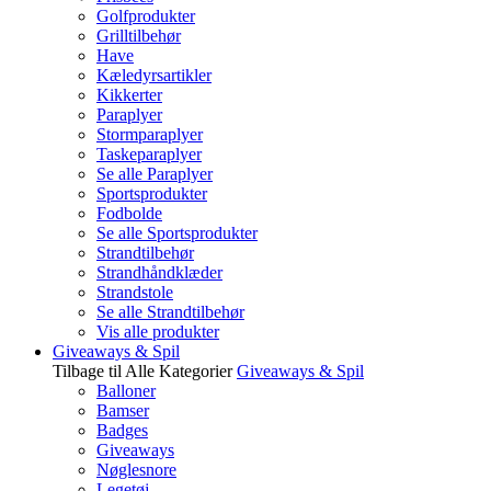
Golfprodukter
Grilltilbehør
Have
Kæledyrsartikler
Kikkerter
Paraplyer
Stormparaplyer
Taskeparaplyer
Se alle Paraplyer
Sportsprodukter
Fodbolde
Se alle Sportsprodukter
Strandtilbehør
Strandhåndklæder
Strandstole
Se alle Strandtilbehør
Vis alle produkter
Giveaways & Spil
Tilbage til Alle Kategorier
Giveaways & Spil
Balloner
Bamser
Badges
Giveaways
Nøglesnore
Legetøj