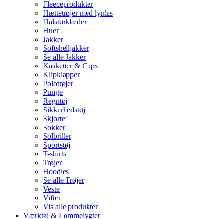
Fleeceprodukter
Hættetrøjer med lynlås
Halstørklæder
Huer
Jakker
Softshelljakker
Se alle Jakker
Kasketter & Caps
Klipklapper
Polotrøjer
Punge
Regntøj
Sikkerhedstøj
Skjorter
Sokker
Solbriller
Sportstøj
T-shirts
Trøjer
Hoodies
Se alle Trøjer
Veste
Vifter
Vis alle produkter
Værktøj & Lommelygter