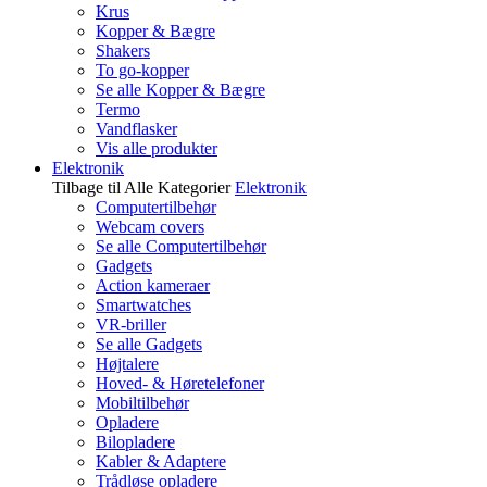
Krus
Kopper & Bægre
Shakers
To go-kopper
Se alle Kopper & Bægre
Termo
Vandflasker
Vis alle produkter
Elektronik
Tilbage til Alle Kategorier
Elektronik
Computertilbehør
Webcam covers
Se alle Computertilbehør
Gadgets
Action kameraer
Smartwatches
VR-briller
Se alle Gadgets
Højtalere
Hoved- & Høretelefoner
Mobiltilbehør
Opladere
Bilopladere
Kabler & Adaptere
Trådløse opladere