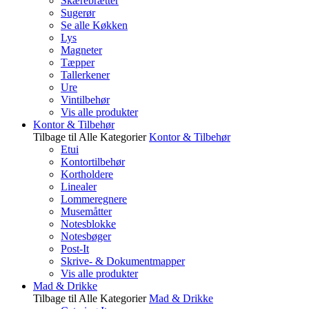
Skærebrætter
Sugerør
Se alle Køkken
Lys
Magneter
Tæpper
Tallerkener
Ure
Vintilbehør
Vis alle produkter
Kontor & Tilbehør
Tilbage til Alle Kategorier
Kontor & Tilbehør
Etui
Kontortilbehør
Kortholdere
Linealer
Lommeregnere
Musemåtter
Notesblokke
Notesbøger
Post-It
Skrive- & Dokumentmapper
Vis alle produkter
Mad & Drikke
Tilbage til Alle Kategorier
Mad & Drikke