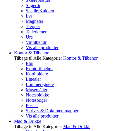
Skærebrætter
Sugerør
Se alle Køkken
Lys
Magneter
Tæpper
Tallerkener
Ure
Vintilbehør
Vis alle produkter
Kontor & Tilbehør
Tilbage til Alle Kategorier
Kontor & Tilbehør
Etui
Kontortilbehør
Kortholdere
Linealer
Lommeregnere
Musemåtter
Notesblokke
Notesbøger
Post-It
Skrive- & Dokumentmapper
Vis alle produkter
Mad & Drikke
Tilbage til Alle Kategorier
Mad & Drikke