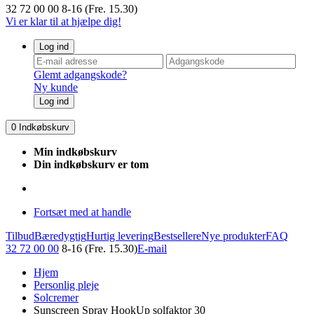
32 72 00 00
8-16 (Fre. 15.30)
Vi er klar til at hjælpe dig!
Log ind
Glemt adgangskode?
Ny kunde
Log ind
0
Indkøbskurv
Min indkøbskurv
Din indkøbskurv er tom
Fortsæt med at handle
Tilbud
Bæredygtig
Hurtig levering
Bestsellere
Nye produkter
FAQ
32 72 00 00
8-16 (Fre. 15.30)
E-mail
Hjem
Personlig pleje
Solcremer
Sunscreen Spray HookUp solfaktor 30