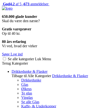
God
4.2
af 5 -
673
anmeldelser
650.000 glade kunder
Skal du være den næste?
Gratis vareprøver
Op til 40 kr.
80 års erfaring
Vi ved, hvad der virker
Søge
Log ind
Se alle kategorier
Luk
Menu
Terug
Kategorier
Drikkedunke & Flasker
Tilbage til Alle Kategorier
Drikkedunke & Flasker
Drikkedunke
Glas
Ølkrus
Te glas
Vinglas
Se alle Glas
Kaffe- & Underkopper