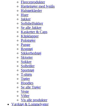
Fleeceprodukter
Hættetrøjer med lynlås
Halstørklæder
Huer
Jakker
Softshelljakker
Se alle Jakker
Kasketter & Caps
Klipklapper
Polotrøjer
Punge
Regntøj
Sikkerhedstøj
Skjorter
Sokker
Solbriller
Sportstøj
T-shirts
Trøjer
Hoodies
Se alle Trøjer
Veste
Vifter
Vis alle produkter
Værktøj & Lommelygter