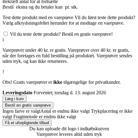
Bekræft antal for at fortsætte
Bestil
ekstra og du betaler kun
pr. stk.
Test dette produkt med en vareprøve
Vil du først teste dette produkt?
Vælg afkrydsningsfeltet herunder for at modtage en vareprøve.
Vil du teste dette produkt? Bestil en gratis vareprøve!
i
Vareprøver under 40 kr. er gratis. Vareprøver over 40 kr. er gratis,
når der foretages en fuld bestilling på produktet. Vareprøver sendes
uden tryk, og kan ikke returneres.
!
Obs! Gratis vareprøver er
ikke
tilgængelige for privatkunder.
Leveringsdato
Forventet; torsdag d. 13. august 2026
Læg i kurv
Bestil en gratis vareprøve
Ingen farve er valgt
Antal er endnu ikke valgt
Trykplacering er ikke
valgt
Fragtmetode er endnu ikke valgt
Få et uforpligtende tilbud
Du kan uploade dit logo i indkøbskurven
Vareprøver leveres altid uden tryk