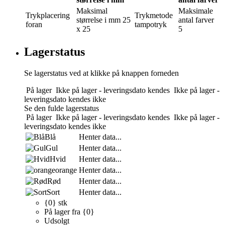
Maksimal
Maksimale
Trykplacering
Trykmetode
størrelse i mm
25
antal farver
foran
tampotryk
x 25
5
Lagerstatus
Se lagerstatus ved at klikke på knappen forneden
På lager
Ikke på lager - leveringsdato kendes
Ikke på lager -
leveringsdato kendes ikke
Se den fulde lagerstatus
På lager
Ikke på lager - leveringsdato kendes
Ikke på lager -
leveringsdato kendes ikke
Blå
Henter data...
Gul
Henter data...
Hvid
Henter data...
orange
Henter data...
Rød
Henter data...
Sort
Henter data...
{0} stk
På lager fra {0}
Udsolgt