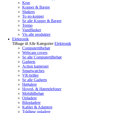
Krus
Kopper & Bægre
Shakers
To go-kopper
Se alle Kopper & Bægre
Termo
Vandflasker
Vis alle produkter
Elektronik
Tilbage til Alle Kategorier
Elektronik
Computertilbehør
Webcam covers
Se alle Computertilbehør
Gadgets
Action kameraer
Smartwatches
VR-briller
Se alle Gadgets
Højtalere
Hoved- & Høretelefoner
Mobiltilbehør
Opladere
Bilopladere
Kabler & Adaptere
Trådløse opladere