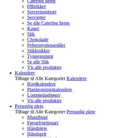
Catering Items
Ølbrikker
Serveringsbræt
Servietter
Se alle Catering Items
Kager
Slik
Chokolade
Pebermyntepastiller
Slikkrukker
Tyggegummi
Se alle Slik
Vis alle produkter
Kalendere
Tilbage til Alle Kategorier
Kalendere
Bordkalendere
Planlægningskalendere
Lommedagbøger
Vis alle produkter
Personlig pleje
Tilbage til Alle Kategorier
Personlig pleje
Mundbind
Førstehjælpssæt
Håndpleje
Håndsprit