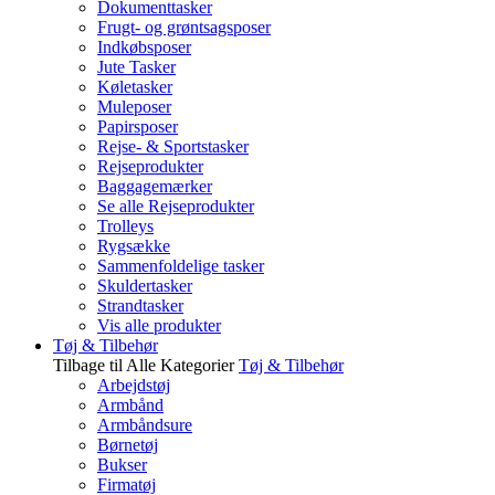
Dokumenttasker
Frugt- og grøntsagsposer
Indkøbsposer
Jute Tasker
Køletasker
Muleposer
Papirsposer
Rejse- & Sportstasker
Rejseprodukter
Baggagemærker
Se alle Rejseprodukter
Trolleys
Rygsække
Sammenfoldelige tasker
Skuldertasker
Strandtasker
Vis alle produkter
Tøj & Tilbehør
Tilbage til Alle Kategorier
Tøj & Tilbehør
Arbejdstøj
Armbånd
Armbåndsure
Børnetøj
Bukser
Firmatøj