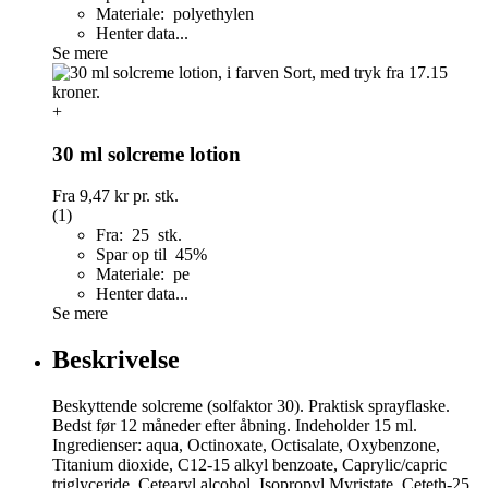
Materiale: polyethylen
Henter data...
Se mere
+
30 ml solcreme lotion
Fra
9,47 kr
pr. stk.
(1)
Fra: 25 stk.
Spar op til 45%
Materiale: pe
Henter data...
Se mere
Beskrivelse
Beskyttende solcreme (solfaktor 30). Praktisk sprayflaske.
Bedst før 12 måneder efter åbning. Indeholder 15 ml.
Ingredienser: aqua, Octinoxate, Octisalate, Oxybenzone,
Titanium dioxide, C12-15 alkyl benzoate, Caprylic/capric
triglyceride, Cetearyl alcohol, Isopropyl Myristate, Ceteth-25,