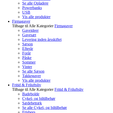
Se alle Opladere
Powerbanks
USB
Vis alle produkter
Firmagaver
Tilbage til Alle Kategorier
Firmagaver
Gaveideer
Gavesæt
Levering inden årsskiftet
Sæson
Efterår
Forår
Påske
Sommer
Vinter
Se alle Sæson
Takkegaver
Vis alle produkter
Fritid & Friluftsliv
Tilbage til Alle Kategorier
Fritid & Friluftsliv
Badebolde
Cykel- og biltilbehør
Sædebetræk
Se alle Cykel- og biltilbehør
Frisbees