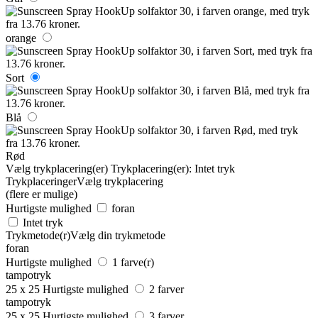
orange
Sort
Blå
Rød
Vælg trykplacering(er)
Trykplacering(er):
Intet tryk
Trykplaceringer
Vælg trykplacering
(flere er mulige)
Hurtigste mulighed
foran
Intet tryk
Trykmetode(r)
Vælg din trykmetode
foran
Hurtigste mulighed
1 farve(r)
tampotryk
25 x 25
Hurtigste mulighed
2 farver
tampotryk
25 x 25
Hurtigste mulighed
3 farver