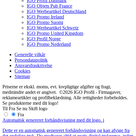
IGO Profil Danmark
IGO Objets Pub France
IGO Werbeartikel Deutschland
IGO Promo Ireland
IGO Promo Suomi
IGO Werbeartikel Schweiz
IGO Promo United Kingdom
IGO Profil Norge
IGO Promo Nederland
Generelle vilkår
Persondatapolitik
Ansvarsfraskrivelse
Cookies
Sitemap
Priserne er ekskl. moms, evt. lovpligtige afgifter og fragt,
medmindre andet er angivet. ©2026 IGO Profil - Firmagaver,
reklameartikler og profilbeklædning. Alle rettigheder forbeholdes.
Se produkterne med dit logo!
Til
Fra
Se nu
Skift logo
Fra
Automatisk genereret forhåndsvisning med dit logo.
i
Dette er en automatisk genereret forhåndsvisning og kan afvige fra
det endelige tryk. Du modtager altid et gratis digital trykprøve, inden