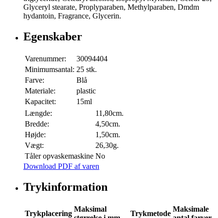
Glyceryl stearate, Proplyparaben, Methylparaben, Dmdm
hydantoin, Fragrance, Glycerin.
Egenskaber
Varenummer:
30094404
Minimumsantal:
25 stk.
Farve:
Blå
Materiale:
plastic
Kapacitet:
15ml
Længde:
11,80cm.
Bredde:
4,50cm.
Højde:
1,50cm.
Vægt:
26,30g.
Tåler opvaskemaskine
No
Download PDF af varen
Trykinformation
Maksimal
Maksimale
Trykplacering
Trykmetode
størrelse i mm
antal farver