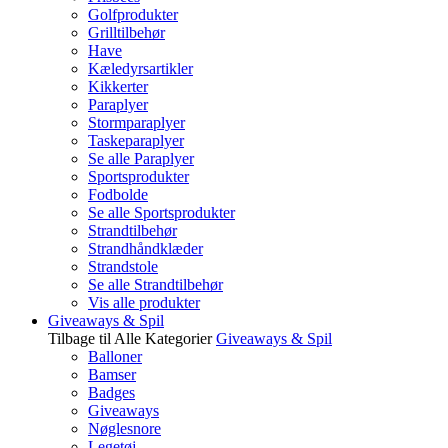
Golfprodukter
Grilltilbehør
Have
Kæledyrsartikler
Kikkerter
Paraplyer
Stormparaplyer
Taskeparaplyer
Se alle Paraplyer
Sportsprodukter
Fodbolde
Se alle Sportsprodukter
Strandtilbehør
Strandhåndklæder
Strandstole
Se alle Strandtilbehør
Vis alle produkter
Giveaways & Spil
Tilbage til Alle Kategorier
Giveaways & Spil
Balloner
Bamser
Badges
Giveaways
Nøglesnore
Legetøj