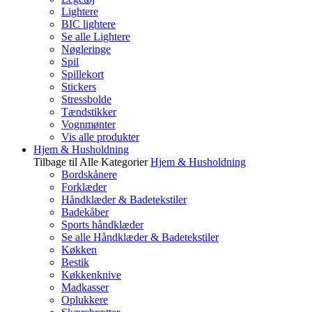
Lightere
BIC lightere
Se alle Lightere
Nøgleringe
Spil
Spillekort
Stickers
Stressbolde
Tændstikker
Vognmønter
Vis alle produkter
Hjem & Husholdning
Tilbage til Alle Kategorier
Hjem & Husholdning
Bordskånere
Forklæder
Håndklæder & Badetekstiler
Badekåber
Sports håndklæder
Se alle Håndklæder & Badetekstiler
Køkken
Bestik
Køkkenknive
Madkasser
Oplukkere