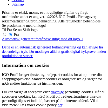
Sitemap
Priserne er ekskl. moms, evt. lovpligtige afgifter og fragt,
medmindre andet er angivet. ©2026 IGO Profil - Firmagaver,
reklameartikler og profilbeklædning. Alle rettigheder forbeholdes.
Se produkterne med dit logo!
Til
Fra
Se nu
Skift logo
Fra
Automatisk genereret forhåndsvisning med dit logo.
i
Dette er en automatisk genereret forhåndsvisning og kan afvige fra
det endelige tryk. Du modtager altid et gratis digital trykprøve, inden
produktionen starter.
Information om cookies
IGO Profil bruger første- og tredjepartscookies for at optimere din
shoppingoplevelse. Standardcookies er obligatoriske og sørger for
nødvendige funktioner på hjemmesiden.
Du kan vælge at acceptere eller
fravælge
personlige cookies. Når du
accepterer cookies, kan IGO Profil og tredjepartspartnere vise dig
personligt tilpasset indhold, baseret på din internetadfærd. Vil du
vide mere? Læs vores cookie policy
her
.