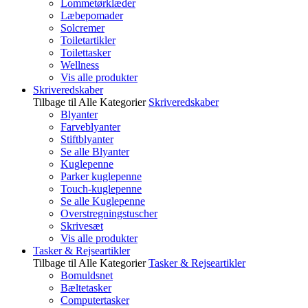
Lommetørklæder
Læbepomader
Solcremer
Toiletartikler
Toilettasker
Wellness
Vis alle produkter
Skriveredskaber
Tilbage til Alle Kategorier
Skriveredskaber
Blyanter
Farveblyanter
Stiftblyanter
Se alle Blyanter
Kuglepenne
Parker kuglepenne
Touch-kuglepenne
Se alle Kuglepenne
Overstregningstuscher
Skrivesæt
Vis alle produkter
Tasker & Rejseartikler
Tilbage til Alle Kategorier
Tasker & Rejseartikler
Bomuldsnet
Bæltetasker
Computertasker