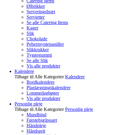
Catering Items
Ølbrikker
Serveringsbræt
Servietter
Se alle Catering Items
Kager
Slik
Chokolade
Pebermyntepastiller
Slikkrukker
Tyggegummi
Se alle Slik
Vis alle produkter
Kalendere
Tilbage til Alle Kategorier
Kalendere
Bordkalendere
Planlægningskalendere
Lommedagbøger
Vis alle produkter
Personlig pleje
Tilbage til Alle Kategorier
Personlig pleje
Mundbind
Førstehjælpssæt
Håndpleje
Håndsprit