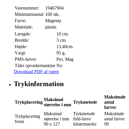
Varenummer:
19467904
Minimumsantal:
100 stk.
Farve:
Magenta
Materiale:
plastic
Længde:
10 cm.
Bredde:
3 cm.
Højde:
13,40cm.
Vægt:
95 g.
PMS-farver
Pro. Mag
Tåler opvaskemaskine
No
Download PDF af varen
Trykinformation
Maksimale
Maksimal
Trykplacering
Trykmetode
antal
størrelse i mm
farver
Maksimal
Trykmetode
Maksimale
Trykplacering
størrelse i mm
fuld-farve
antal farver
foran
90 x 127
klistermærke
99