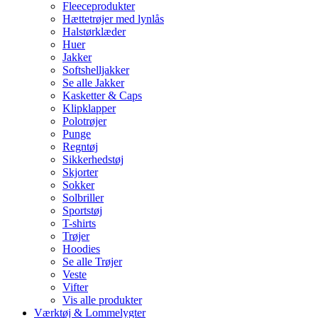
Fleeceprodukter
Hættetrøjer med lynlås
Halstørklæder
Huer
Jakker
Softshelljakker
Se alle Jakker
Kasketter & Caps
Klipklapper
Polotrøjer
Punge
Regntøj
Sikkerhedstøj
Skjorter
Sokker
Solbriller
Sportstøj
T-shirts
Trøjer
Hoodies
Se alle Trøjer
Veste
Vifter
Vis alle produkter
Værktøj & Lommelygter