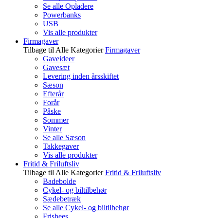
Se alle Opladere
Powerbanks
USB
Vis alle produkter
Firmagaver
Tilbage til Alle Kategorier
Firmagaver
Gaveideer
Gavesæt
Levering inden årsskiftet
Sæson
Efterår
Forår
Påske
Sommer
Vinter
Se alle Sæson
Takkegaver
Vis alle produkter
Fritid & Friluftsliv
Tilbage til Alle Kategorier
Fritid & Friluftsliv
Badebolde
Cykel- og biltilbehør
Sædebetræk
Se alle Cykel- og biltilbehør
Frisbees