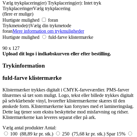
Vælg trykplacering(er)
Trykplacering(er):
Intet tryk
Trykplaceringer
Vælg trykplacering
(flere er mulige)
Hurtigste mulighed
foran
Trykmetode(r)
Vælg din trykmetode
foran
Mere information om trykmuligheder
Hurtigste mulighed
fuld-farve klistermærke
90 x 127
Upload dit logo i indkøbskurven eller efter bestilling.
Trykinformation
fuld-farve klistermærke
Klistermærker trykkes digitalt i CMYK-farveværdier. PMS-farver
tilnærmes så tæt som muligt. Logo, tekst eller billede trykkes digitalt
på selvklæbende vinyl, hvorefter klistermærkerne skæres til den
ønskede form. Klistermærkerne kan forsynes med et lamineringslag.
Dette lag tjener som ekstra beskyttelse mod misfarvning og ridser.
Klistermærkerne kan leveres separat eller på ark.
Vælg antal produkter
Antal:
100 (88,89 kr pr. stk.)
250 (75,68 kr pr. stk.)
Spar 15%