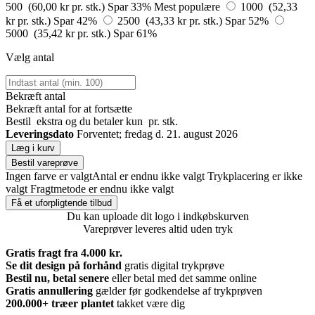
500 (60,00 kr pr. stk.)
Spar 33%
Mest populære
1000 (52,33
kr pr. stk.)
Spar 42%
2500 (43,33 kr pr. stk.)
Spar 52%
5000 (35,42 kr pr. stk.)
Spar 61%
Vælg antal
Bekræft antal
Bekræft antal for at fortsætte
Bestil
ekstra og du betaler kun
pr. stk.
Leveringsdato
Forventet; fredag d. 21. august 2026
Læg i kurv
Bestil vareprøve
Ingen farve er valgt
Antal er endnu ikke valgt
Trykplacering er ikke
valgt
Fragtmetode er endnu ikke valgt
Få et uforpligtende tilbud
Du kan uploade dit logo i indkøbskurven
Vareprøver leveres altid uden tryk
Gratis fragt fra 4.000 kr.
Se dit design på forhånd
gratis digital trykprøve
Bestil nu, betal senere
eller betal med det samme online
Gratis annullering
gælder før godkendelse af trykprøven
200.000+
træer plantet
takket være dig