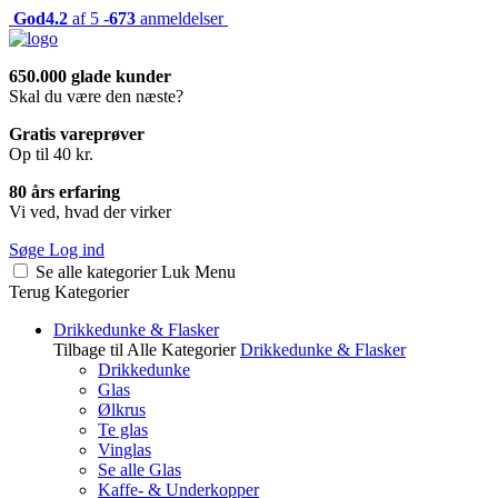
God
4.2
af 5 -
673
anmeldelser
650.000 glade kunder
Skal du være den næste?
Gratis vareprøver
Op til 40 kr.
80 års erfaring
Vi ved, hvad der virker
Søge
Log ind
Se alle kategorier
Luk
Menu
Terug
Kategorier
Drikkedunke & Flasker
Tilbage til Alle Kategorier
Drikkedunke & Flasker
Drikkedunke
Glas
Ølkrus
Te glas
Vinglas
Se alle Glas
Kaffe- & Underkopper