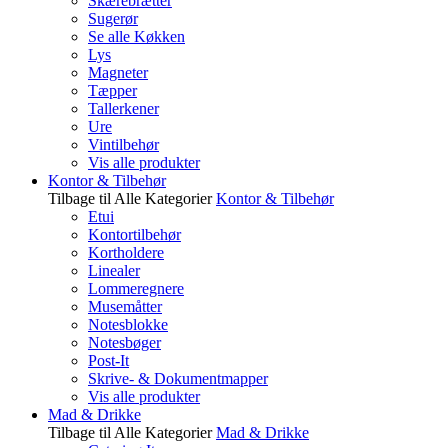
Skærebrætter
Sugerør
Se alle Køkken
Lys
Magneter
Tæpper
Tallerkener
Ure
Vintilbehør
Vis alle produkter
Kontor & Tilbehør
Tilbage til Alle Kategorier
Kontor & Tilbehør
Etui
Kontortilbehør
Kortholdere
Linealer
Lommeregnere
Musemåtter
Notesblokke
Notesbøger
Post-It
Skrive- & Dokumentmapper
Vis alle produkter
Mad & Drikke
Tilbage til Alle Kategorier
Mad & Drikke