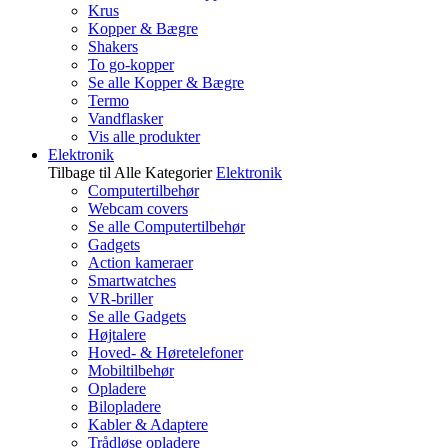
Krus
Kopper & Bægre
Shakers
To go-kopper
Se alle Kopper & Bægre
Termo
Vandflasker
Vis alle produkter
Elektronik
Tilbage til Alle Kategorier
Elektronik
Computertilbehør
Webcam covers
Se alle Computertilbehør
Gadgets
Action kameraer
Smartwatches
VR-briller
Se alle Gadgets
Højtalere
Hoved- & Høretelefoner
Mobiltilbehør
Opladere
Bilopladere
Kabler & Adaptere
Trådløse opladere