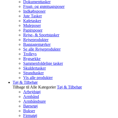
Dokumenttasker
Frugt- og grøntsagsposer
Indkøbsposer
Jute Tasker
Køletasker
Muleposer
Papirsposer
Rejse- & Sportstasker
Rejseprodukter
Baggagemærker
Se alle Rejseprodukter
Trolleys
Rygsække
Sammenfoldelige tasker
Skuldertasker
Strandtasker
Vis alle produkter
Tøj & Tilbehør
Tilbage til Alle Kategorier
Tøj & Tilbehør
Arbejdstøj
Armbånd
Armbåndsure
Børnetøj
Bukser
Firmatøj