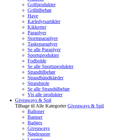
Golfprodukter
Grilltilbehør
Have
Kæledyrsartikler
Kikkerter
Paraplyer
Stormparaplyer
Taskeparaplyer
Se alle Paraplyer
Sportsprodukter
Fodbolde
Se alle Sportsprodukter
Strandtilbehør
Strandhåndklæder
Strandstole
Se alle Strandtilbehør
Vis alle produkter
Giveaways & Spil
Tilbage til Alle Kategorier
Giveaways & Spil
Balloner
Bamser
Badges
Giveaways
Nøglesnore
Legetøj