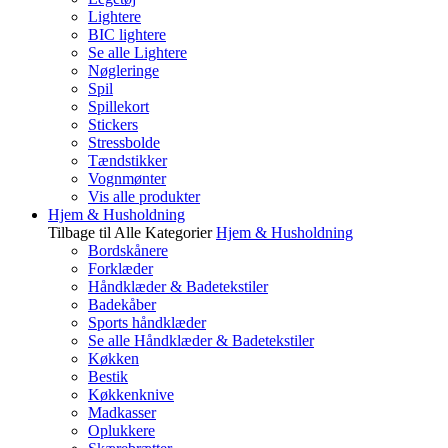
Lightere
BIC lightere
Se alle Lightere
Nøgleringe
Spil
Spillekort
Stickers
Stressbolde
Tændstikker
Vognmønter
Vis alle produkter
Hjem & Husholdning
Tilbage til Alle Kategorier
Hjem & Husholdning
Bordskånere
Forklæder
Håndklæder & Badetekstiler
Badekåber
Sports håndklæder
Se alle Håndklæder & Badetekstiler
Køkken
Bestik
Køkkenknive
Madkasser
Oplukkere