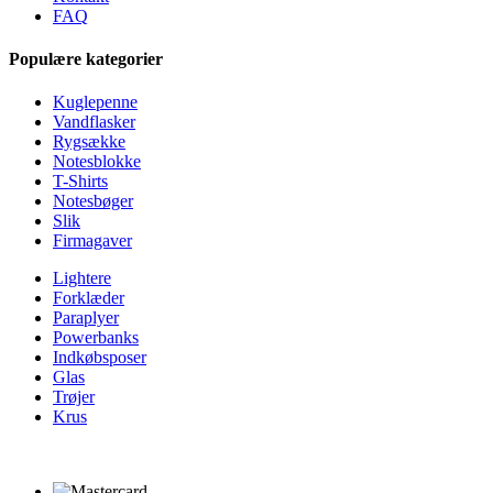
FAQ
Populære kategorier
Kuglepenne
Vandflasker
Rygsække
Notesblokke
T-Shirts
Notesbøger
Slik
Firmagaver
Lightere
Forklæder
Paraplyer
Powerbanks
Indkøbsposer
Glas
Trøjer
Krus