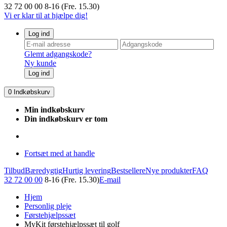
32 72 00 00
8-16 (Fre. 15.30)
Vi er klar til at hjælpe dig!
Log ind
Glemt adgangskode?
Ny kunde
Log ind
0
Indkøbskurv
Min indkøbskurv
Din indkøbskurv er tom
Fortsæt med at handle
Tilbud
Bæredygtig
Hurtig levering
Bestsellere
Nye produkter
FAQ
32 72 00 00
8-16 (Fre. 15.30)
E-mail
Hjem
Personlig pleje
Førstehjælpssæt
MyKit førstehjælpssæt til golf