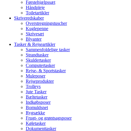
Førstehjælpssæt
Håndpleje
Toiletartikler
Skriveredskaber
Overstregningstuscher
Kuglepenne
Skrivesæt
Blyanter
Tasker & Rejseartikler
Sammenfoldelige tasker
Strandtasker
Skuldertasker
Computertasker
Rejse- & Sportstasker
Muleposer
Rejseprodukter
Trolleys
Jute Tasker
Bæltetasker
Indkøbsposer
Bomuldsnet
Rygsække
Frugt- og grøntsagsposer
Køletasker
Dokumenttasker