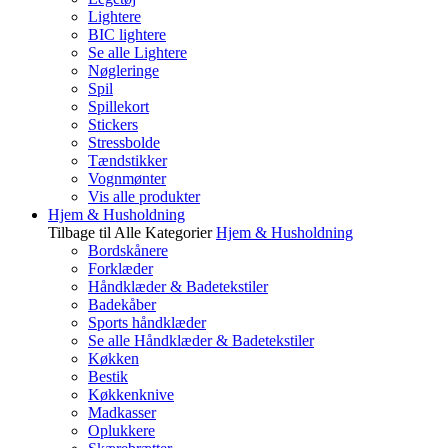
Lightere
BIC lightere
Se alle Lightere
Nøgleringe
Spil
Spillekort
Stickers
Stressbolde
Tændstikker
Vognmønter
Vis alle produkter
Hjem & Husholdning
Tilbage til Alle Kategorier
Hjem & Husholdning
Bordskånere
Forklæder
Håndklæder & Badetekstiler
Badekåber
Sports håndklæder
Se alle Håndklæder & Badetekstiler
Køkken
Bestik
Køkkenknive
Madkasser
Oplukkere