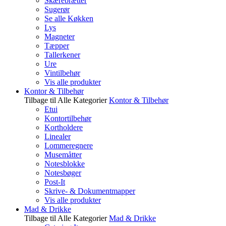
Skærebrætter
Sugerør
Se alle Køkken
Lys
Magneter
Tæpper
Tallerkener
Ure
Vintilbehør
Vis alle produkter
Kontor & Tilbehør
Tilbage til Alle Kategorier
Kontor & Tilbehør
Etui
Kontortilbehør
Kortholdere
Linealer
Lommeregnere
Musemåtter
Notesblokke
Notesbøger
Post-It
Skrive- & Dokumentmapper
Vis alle produkter
Mad & Drikke
Tilbage til Alle Kategorier
Mad & Drikke