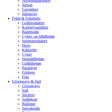
Adventskalendere
Sæson
Gaveideer
Julegaver
Fritid & Friluftsliv
Golfprodukter
Kæledyrsartikler
Badebolde
Cykel- og biltilbehør
Sportsprodukter
Have
Kikkerter
Cykel
Strandtilbehør
Grilltilbehør
Paraplyer
Frisbees
Flag
Giveaways & Spil
Giveaways
Spil
Stickers
Spillekort
Balloner
Stressbolde