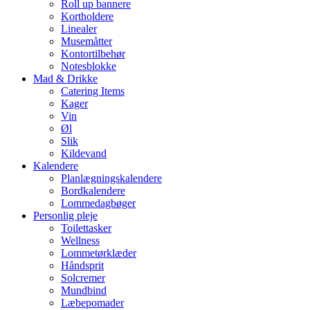
Roll up bannere
Kortholdere
Linealer
Musemåtter
Kontortilbehør
Notesblokke
Mad & Drikke
Catering Items
Kager
Vin
Øl
Slik
Kildevand
Kalendere
Planlægningskalendere
Bordkalendere
Lommedagbøger
Personlig pleje
Toilettasker
Wellness
Lommetørklæder
Håndsprit
Solcremer
Mundbind
Læbepomader