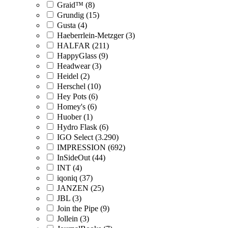
Graid™ (8)
Grundig (15)
Gusta (4)
Haeberrlein-Metzger (3)
HALFAR (211)
HappyGlass (9)
Headwear (3)
Heidel (2)
Herschel (10)
Hey Pots (6)
Homey's (6)
Huober (1)
Hydro Flask (6)
IGO Select (3.290)
IMPRESSION (692)
InSideOut (44)
INT (4)
iqoniq (37)
JANZEN (25)
JBL (3)
Join the Pipe (9)
Jollein (3)