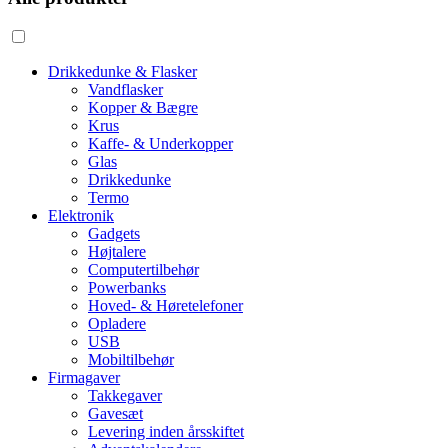
Drikkedunke & Flasker
Vandflasker
Kopper & Bægre
Krus
Kaffe- & Underkopper
Glas
Drikkedunke
Termo
Elektronik
Gadgets
Højtalere
Computertilbehør
Powerbanks
Hoved- & Høretelefoner
Opladere
USB
Mobiltilbehør
Firmagaver
Takkegaver
Gavesæt
Levering inden årsskiftet