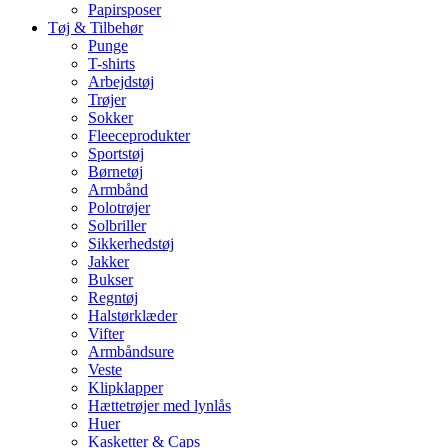
Papirsposer
Tøj & Tilbehør
Punge
T-shirts
Arbejdstøj
Trøjer
Sokker
Fleeceprodukter
Sportstøj
Børnetøj
Armbånd
Polotrøjer
Solbriller
Sikkerhedstøj
Jakker
Bukser
Regntøj
Halstørklæder
Vifter
Armbåndsure
Veste
Klipklapper
Hættetrøjer med lynlås
Huer
Kasketter & Caps