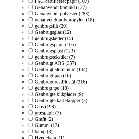
FSC-certificeret papir (107)
Genanvendt bomuld (137)
Genanvendt polyester (283)
genanvendt polypropylen (18)
genbrugsfilt (20)
Genbrugsglas (12)
genbrugslæder (15)
Genbrugspapir (105)
Genbrugsplast (123)
genbrugstekstiler (7)
Genbrugt ABS (357)
Genbrugt aluminium (134)
Genbrugt pap (16)
Genbrugt rustfrit stål (216)
genbrugt tpe (18)
Genbrugte blikplader (9)
Genbrugte kaffekopper (3)
Glas (198)
græspapir (7)
Grafit (2)
Gummi (17)
hamp (8)
Hvedehalm (1)