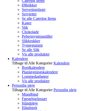
Catering Items
Ølbrikker
Serveringsbræt
Servietter
Se alle Catering Items
Kager
Slik
Chokolade
Pebermyntepastiller
Slikkrukker
Tyggegummi
Se alle Slik
Vis alle produkter
Kalendere
Tilbage til Alle Kategorier
Kalendere
Bordkalendere
Planlægningskalendere
Lommedagbøger
Vis alle produkter
Personlig pleje
Tilbage til Alle Kategorier
Personlig pleje
Mundbind
Førstehjælpssæt
Håndpleje
Håndsprit