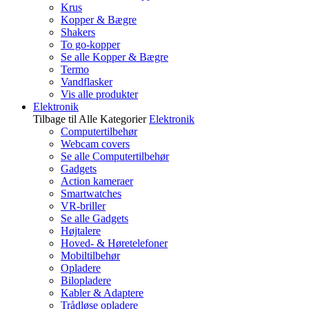
Krus
Kopper & Bægre
Shakers
To go-kopper
Se alle Kopper & Bægre
Termo
Vandflasker
Vis alle produkter
Elektronik
Tilbage til Alle Kategorier
Elektronik
Computertilbehør
Webcam covers
Se alle Computertilbehør
Gadgets
Action kameraer
Smartwatches
VR-briller
Se alle Gadgets
Højtalere
Hoved- & Høretelefoner
Mobiltilbehør
Opladere
Bilopladere
Kabler & Adaptere
Trådløse opladere