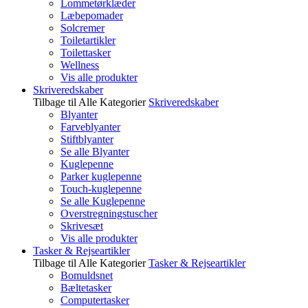
Lommetørklæder
Læbepomader
Solcremer
Toiletartikler
Toilettasker
Wellness
Vis alle produkter
Skriveredskaber
Tilbage til Alle Kategorier
Skriveredskaber
Blyanter
Farveblyanter
Stiftblyanter
Se alle Blyanter
Kuglepenne
Parker kuglepenne
Touch-kuglepenne
Se alle Kuglepenne
Overstregningstuscher
Skrivesæt
Vis alle produkter
Tasker & Rejseartikler
Tilbage til Alle Kategorier
Tasker & Rejseartikler
Bomuldsnet
Bæltetasker
Computertasker