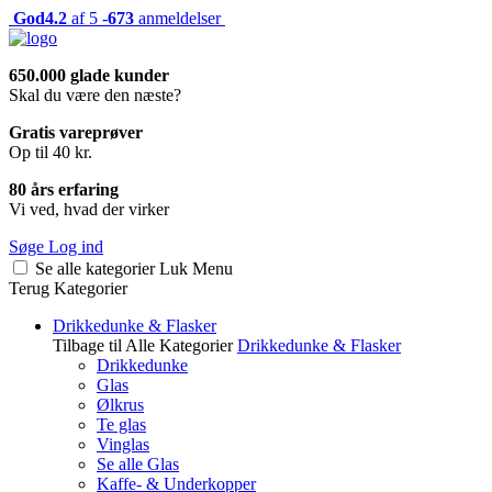
God
4.2
af 5 -
673
anmeldelser
650.000 glade kunder
Skal du være den næste?
Gratis vareprøver
Op til 40 kr.
80 års erfaring
Vi ved, hvad der virker
Søge
Log ind
Se alle kategorier
Luk
Menu
Terug
Kategorier
Drikkedunke & Flasker
Tilbage til Alle Kategorier
Drikkedunke & Flasker
Drikkedunke
Glas
Ølkrus
Te glas
Vinglas
Se alle Glas
Kaffe- & Underkopper