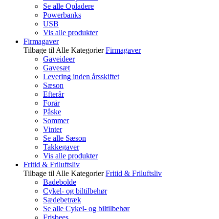
Se alle Opladere
Powerbanks
USB
Vis alle produkter
Firmagaver
Tilbage til Alle Kategorier
Firmagaver
Gaveideer
Gavesæt
Levering inden årsskiftet
Sæson
Efterår
Forår
Påske
Sommer
Vinter
Se alle Sæson
Takkegaver
Vis alle produkter
Fritid & Friluftsliv
Tilbage til Alle Kategorier
Fritid & Friluftsliv
Badebolde
Cykel- og biltilbehør
Sædebetræk
Se alle Cykel- og biltilbehør
Frisbees