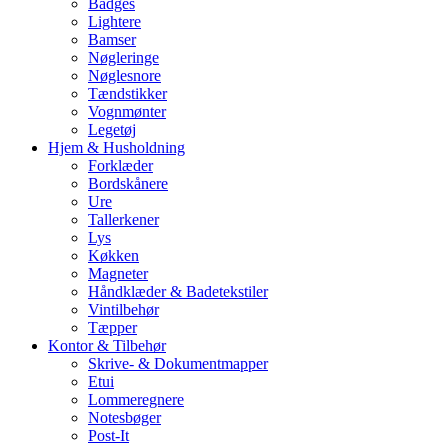
Badges
Lightere
Bamser
Nøgleringe
Nøglesnore
Tændstikker
Vognmønter
Legetøj
Hjem & Husholdning
Forklæder
Bordskånere
Ure
Tallerkener
Lys
Køkken
Magneter
Håndklæder & Badetekstiler
Vintilbehør
Tæpper
Kontor & Tilbehør
Skrive- & Dokumentmapper
Etui
Lommeregnere
Notesbøger
Post-It