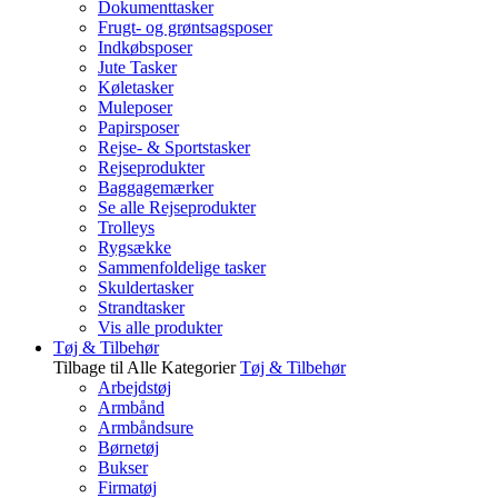
Dokumenttasker
Frugt- og grøntsagsposer
Indkøbsposer
Jute Tasker
Køletasker
Muleposer
Papirsposer
Rejse- & Sportstasker
Rejseprodukter
Baggagemærker
Se alle Rejseprodukter
Trolleys
Rygsække
Sammenfoldelige tasker
Skuldertasker
Strandtasker
Vis alle produkter
Tøj & Tilbehør
Tilbage til Alle Kategorier
Tøj & Tilbehør
Arbejdstøj
Armbånd
Armbåndsure
Børnetøj
Bukser
Firmatøj