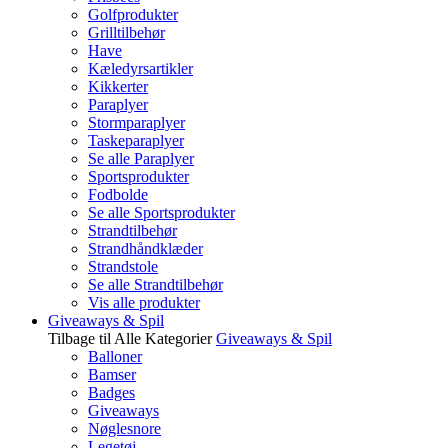
Golfprodukter
Grilltilbehør
Have
Kæledyrsartikler
Kikkerter
Paraplyer
Stormparaplyer
Taskeparaplyer
Se alle Paraplyer
Sportsprodukter
Fodbolde
Se alle Sportsprodukter
Strandtilbehør
Strandhåndklæder
Strandstole
Se alle Strandtilbehør
Vis alle produkter
Giveaways & Spil
Tilbage til Alle Kategorier
Giveaways & Spil
Balloner
Bamser
Badges
Giveaways
Nøglesnore
Legetøj