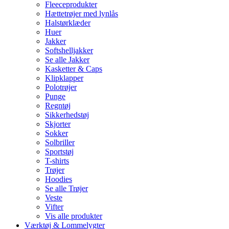
Fleeceprodukter
Hættetrøjer med lynlås
Halstørklæder
Huer
Jakker
Softshelljakker
Se alle Jakker
Kasketter & Caps
Klipklapper
Polotrøjer
Punge
Regntøj
Sikkerhedstøj
Skjorter
Sokker
Solbriller
Sportstøj
T-shirts
Trøjer
Hoodies
Se alle Trøjer
Veste
Vifter
Vis alle produkter
Værktøj & Lommelygter