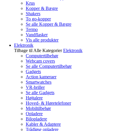
Krus
Kopper & Bægre
Shakers
To go-kopper
Se alle Kopper & Bægre
Termo
Vandflasker
Vis alle produkter
Elektronik
Tilbage til Alle Kategorier
Elektronik
Computertilbehør
Webcam covers
Se alle Computertilbehør
Gadgets
Action kameraer
Smartwatches
VR-briller
Se alle Gadgets
Højtalere
Hoved- & Høretelefoner
Mobiltilbehør
Opladere
Bilopladere
Kabler & Adaptere
Trådløse opladere