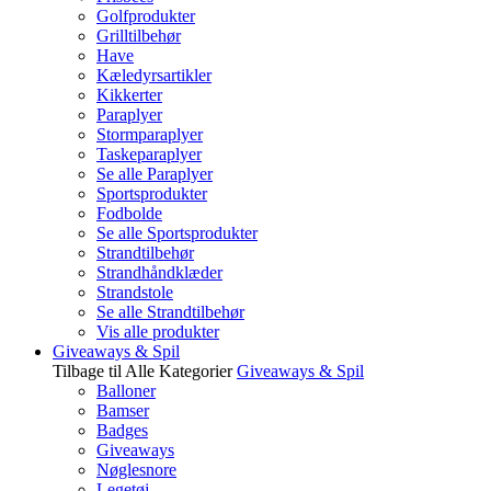
Golfprodukter
Grilltilbehør
Have
Kæledyrsartikler
Kikkerter
Paraplyer
Stormparaplyer
Taskeparaplyer
Se alle Paraplyer
Sportsprodukter
Fodbolde
Se alle Sportsprodukter
Strandtilbehør
Strandhåndklæder
Strandstole
Se alle Strandtilbehør
Vis alle produkter
Giveaways & Spil
Tilbage til Alle Kategorier
Giveaways & Spil
Balloner
Bamser
Badges
Giveaways
Nøglesnore
Legetøj