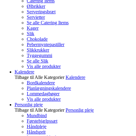
Catering Items
Ølbrikker
Serveringsbræt
Servietter
Se alle Catering Items
Kager
Slik
Chokolade
Pebermyntepastiller
Slikkrukker
Tyggegummi
Se alle Slik
Vis alle produkter
Kalendere
Tilbage til Alle Kategorier
Kalendere
Bordkalendere
Planlægningskalendere
Lommedagbøger
Vis alle produkter
Personlig pleje
Tilbage til Alle Kategorier
Personlig pleje
Mundbind
Førstehjælpssæt
Håndpleje
Håndsprit