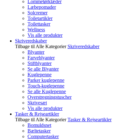
Lommetørklæder
Læbepomader
Solcremer
Toiletartikler
Toilettasker
Wellness
Vis alle produkter
Skriveredskaber
Tilbage til Alle Kategorier
Skriveredskaber
Blyanter
Farveblyanter
Stiftblyanter
Se alle Blyanter
Kuglepenne
Parker kuglepenne
Touch-kuglepenne
Se alle Kuglepenne
Overstregningstuscher
Skrivesæt
Vis alle produkter
Tasker & Rejseartikler
Tilbage til Alle Kategorier
Tasker & Rejseartikler
Bomuldsnet
Bæltetasker
Computertasker