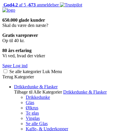
God
4.2
af 5 -
673
anmeldelser
650.000 glade kunder
Skal du være den næste?
Gratis vareprøver
Op til 40 kr.
80 års erfaring
Vi ved, hvad der virker
Søge
Log ind
Se alle kategorier
Luk
Menu
Terug
Kategorier
Drikkedunke & Flasker
Tilbage til Alle Kategorier
Drikkedunke & Flasker
Drikkedunke
Glas
Ølkrus
Te glas
Vinglas
Se alle Glas
Kaffe- & Underkopper