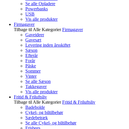
Se alle Opladere
Powerbanks
USB
Vis alle produkter
Firmagaver
Tilbage til Alle Kategorier
Firmagaver
Gaveideer
Gavesæt
Levering inden årsskiftet
Sæson
Efterår
Forår
Påske
Sommer
Vinter
Se alle Sæson
Takkegaver
Vis alle produkter
Fritid & Friluftsliv
Tilbage til Alle Kategorier
Fritid & Friluftsliv
Badebolde
Cykel- og biltilbehør
Sædebetræk
Se alle Cykel- og biltilbehør
Frisbees