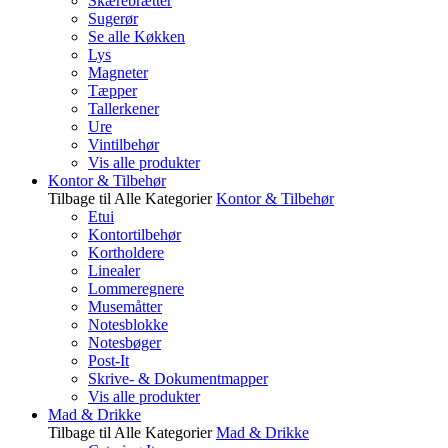
Skærebrætter
Sugerør
Se alle Køkken
Lys
Magneter
Tæpper
Tallerkener
Ure
Vintilbehør
Vis alle produkter
Kontor & Tilbehør
Tilbage til Alle Kategorier
Kontor & Tilbehør
Etui
Kontortilbehør
Kortholdere
Linealer
Lommeregnere
Musemåtter
Notesblokke
Notesbøger
Post-It
Skrive- & Dokumentmapper
Vis alle produkter
Mad & Drikke
Tilbage til Alle Kategorier
Mad & Drikke