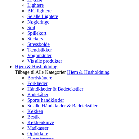
Lightere
BIC lightere
Se alle Lightere
Nøgleringe
Spil
Spillekort
Stickers
Stressbolde
Tændstikker
Vognmønter
Vis alle produkter
Hjem & Husholdning
Tilbage til Alle Kategorier
Hjem & Husholdning
Bordskånere
Forklæder
Håndklæder & Badetekstiler
Badekåber
Sports håndklæder
Se alle Håndklæder & Badetekstiler
Køkken
Bestik
Køkkenknive
Madkasser
Oplukkere