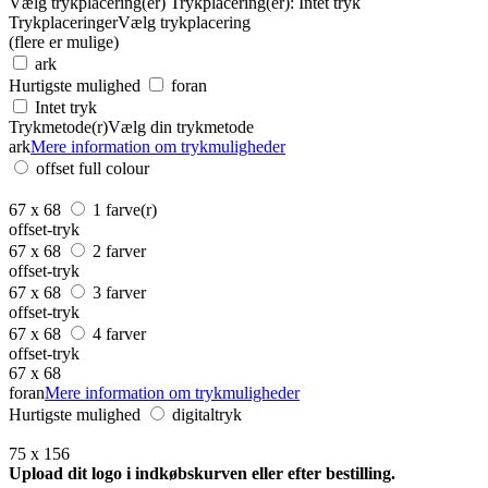
Vælg trykplacering(er)
Trykplacering(er):
Intet tryk
Trykplaceringer
Vælg trykplacering
(flere er mulige)
ark
Hurtigste mulighed
foran
Intet tryk
Trykmetode(r)
Vælg din trykmetode
ark
Mere information om trykmuligheder
offset full colour
67 x 68
1 farve(r)
offset-tryk
67 x 68
2 farver
offset-tryk
67 x 68
3 farver
offset-tryk
67 x 68
4 farver
offset-tryk
67 x 68
foran
Mere information om trykmuligheder
Hurtigste mulighed
digitaltryk
75 x 156
Upload dit logo i indkøbskurven eller efter bestilling.