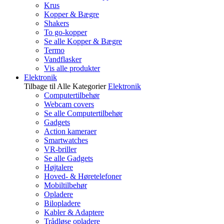
Krus
Kopper & Bægre
Shakers
To go-kopper
Se alle Kopper & Bægre
Termo
Vandflasker
Vis alle produkter
Elektronik
Tilbage til Alle Kategorier
Elektronik
Computertilbehør
Webcam covers
Se alle Computertilbehør
Gadgets
Action kameraer
Smartwatches
VR-briller
Se alle Gadgets
Højtalere
Hoved- & Høretelefoner
Mobiltilbehør
Opladere
Bilopladere
Kabler & Adaptere
Trådløse opladere