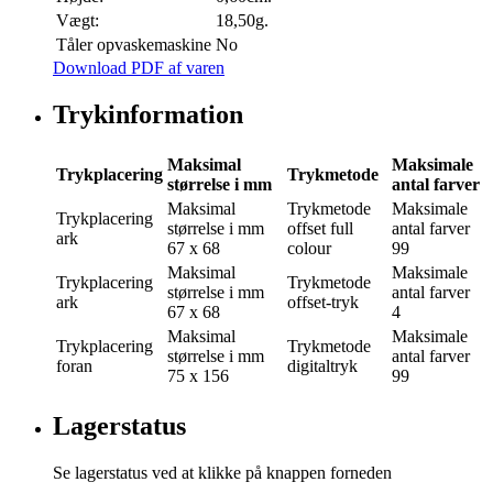
Vægt:
18,50g.
Tåler opvaskemaskine
No
Download PDF af varen
Trykinformation
Maksimal
Maksimale
Trykplacering
Trykmetode
størrelse i mm
antal farver
Maksimal
Trykmetode
Maksimale
Trykplacering
størrelse i mm
offset full
antal farver
ark
67 x 68
colour
99
Maksimal
Maksimale
Trykplacering
Trykmetode
størrelse i mm
antal farver
ark
offset-tryk
67 x 68
4
Maksimal
Maksimale
Trykplacering
Trykmetode
størrelse i mm
antal farver
foran
digitaltryk
75 x 156
99
Lagerstatus
Se lagerstatus ved at klikke på knappen forneden