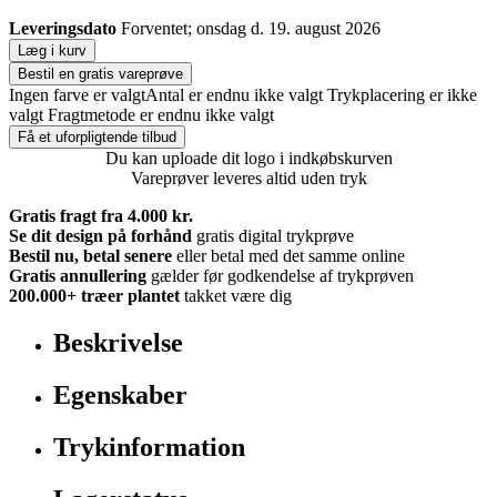
Leveringsdato
Forventet; onsdag d. 19. august 2026
Læg i kurv
Bestil en gratis vareprøve
Ingen farve er valgt
Antal er endnu ikke valgt
Trykplacering er ikke
valgt
Fragtmetode er endnu ikke valgt
Få et uforpligtende tilbud
Du kan uploade dit logo i indkøbskurven
Vareprøver leveres altid uden tryk
Gratis fragt fra 4.000 kr.
Se dit design på forhånd
gratis digital trykprøve
Bestil nu, betal senere
eller betal med det samme online
Gratis annullering
gælder før godkendelse af trykprøven
200.000+
træer plantet
takket være dig
Beskrivelse
Egenskaber
Trykinformation