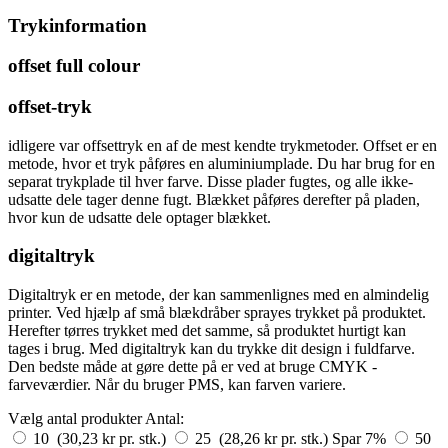
Trykinformation
offset full colour
offset-tryk
idligere var offsettryk en af de mest kendte trykmetoder. Offset er en
metode, hvor et tryk påføres en aluminiumplade. Du har brug for en
separat trykplade til hver farve. Disse plader fugtes, og alle ikke-
udsatte dele tager denne fugt. Blækket påføres derefter på pladen,
hvor kun de udsatte dele optager blækket.
digitaltryk
Digitaltryk er en metode, der kan sammenlignes med en almindelig
printer. Ved hjælp af små blækdråber sprayes trykket på produktet.
Herefter tørres trykket med det samme, så produktet hurtigt kan
tages i brug. Med digitaltryk kan du trykke dit design i fuldfarve.
Den bedste måde at gøre dette på er ved at bruge CMYK -
farveværdier. Når du bruger PMS, kan farven variere.
Vælg antal produkter
Antal:
10 (30,23 kr pr. stk.)
25 (28,26 kr pr. stk.)
Spar 7%
50