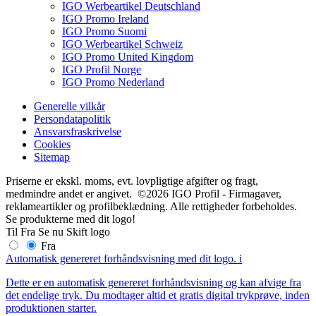
IGO Werbeartikel Deutschland
IGO Promo Ireland
IGO Promo Suomi
IGO Werbeartikel Schweiz
IGO Promo United Kingdom
IGO Profil Norge
IGO Promo Nederland
Generelle vilkår
Persondatapolitik
Ansvarsfraskrivelse
Cookies
Sitemap
Priserne er ekskl. moms, evt. lovpligtige afgifter og fragt,
medmindre andet er angivet. ©2026 IGO Profil - Firmagaver,
reklameartikler og profilbeklædning. Alle rettigheder forbeholdes.
Se produkterne med dit logo!
Til
Fra
Se nu
Skift logo
Fra
Automatisk genereret forhåndsvisning med dit logo.
i
Dette er en automatisk genereret forhåndsvisning og kan afvige fra
det endelige tryk. Du modtager altid et gratis digital trykprøve, inden
produktionen starter.