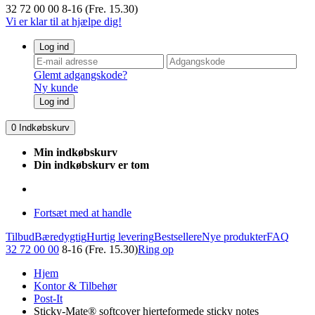
32 72 00 00
8-16 (Fre. 15.30)
Vi er klar til at hjælpe dig!
Log ind
Glemt adgangskode?
Ny kunde
Log ind
0
Indkøbskurv
Min indkøbskurv
Din indkøbskurv er tom
Fortsæt med at handle
Tilbud
Bæredygtig
Hurtig levering
Bestsellere
Nye produkter
FAQ
32 72 00 00
8-16 (Fre. 15.30)
Ring op
Hjem
Kontor & Tilbehør
Post-It
Sticky-Mate® softcover hjerteformede sticky notes