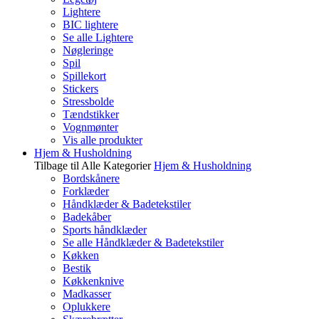
Lightere
BIC lightere
Se alle Lightere
Nøgleringe
Spil
Spillekort
Stickers
Stressbolde
Tændstikker
Vognmønter
Vis alle produkter
Hjem & Husholdning
Tilbage til Alle Kategorier
Hjem & Husholdning
Bordskånere
Forklæder
Håndklæder & Badetekstiler
Badekåber
Sports håndklæder
Se alle Håndklæder & Badetekstiler
Køkken
Bestik
Køkkenknive
Madkasser
Oplukkere