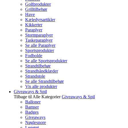
Golfprodukter
Grilltilbehør
Have
Kæledyrsartikler
Kikkerter
Paraplyer
Stormparaplyer
Taskeparaplyer
Se alle Paraplyer
Sportsprodukter
Fodbolde
Se alle Sportsprodukter
Strandtilbehør
Strandhåndklæder
Strandstole
Se alle Strandtilbehør
Vis alle produkter
Giveaways & Spil
Tilbage til Alle Kategorier
Giveaways & Spil
Balloner
Bamser
Badges
Giveaways
Nøglesnore
Legetøj