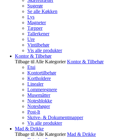
Skærebrætter
Sugerør
Se alle Køkken
Lys
Magneter
Tæpper
Tallerkener
Ure
Vintilbehør
Vis alle produkter
Kontor & Tilbehør
Tilbage til Alle Kategorier
Kontor & Tilbehør
Etui
Kontortilbehør
Kortholdere
Linealer
Lommeregnere
Musemåtter
Notesblokke
Notesbøger
Post-It
Skrive- & Dokumentmapper
Vis alle produkter
Mad & Drikke
Tilbage til Alle Kategorier
Mad & Drikke