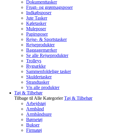
Dokumenttasker
Frugt- og grøntsagsposer
Indkøbsposer
Jute Tasker
Køletasker
Muleposer
Papirsposer
Rejse- & Sportstasker
Rejseprodukter
Baggagemærker
Se alle Rejseprodukter
Trolleys
Rygsække
Sammenfoldelige tasker
Skuldertasker
Strandtasker
Vis alle produkter
Tøj & Tilbehør
Tilbage til Alle Kategorier
Tøj & Tilbehør
Arbejdstøj
Armbånd
Armbåndsure
Børnetøj
Bukser
Firmatøj