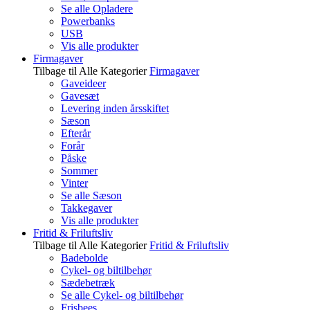
Se alle Opladere
Powerbanks
USB
Vis alle produkter
Firmagaver
Tilbage til Alle Kategorier
Firmagaver
Gaveideer
Gavesæt
Levering inden årsskiftet
Sæson
Efterår
Forår
Påske
Sommer
Vinter
Se alle Sæson
Takkegaver
Vis alle produkter
Fritid & Friluftsliv
Tilbage til Alle Kategorier
Fritid & Friluftsliv
Badebolde
Cykel- og biltilbehør
Sædebetræk
Se alle Cykel- og biltilbehør
Frisbees