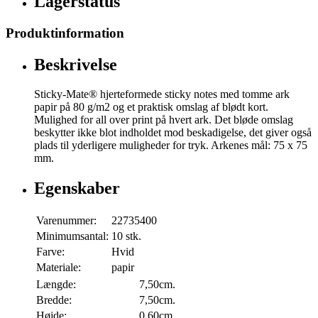
Lagerstatus
Produktinformation
Beskrivelse
Sticky-Mate® hjerteformede sticky notes med tomme ark
papir på 80 g/m2 og et praktisk omslag af blødt kort.
Mulighed for all over print på hvert ark. Det bløde omslag
beskytter ikke blot indholdet mod beskadigelse, det giver også
plads til yderligere muligheder for tryk. Arkenes mål: 75 x 75
mm.
Egenskaber
Varenummer:
22735400
Minimumsantal:
10 stk.
Farve:
Hvid
Materiale:
papir
Længde:
7,50cm.
Bredde:
7,50cm.
Højde:
0,60cm.