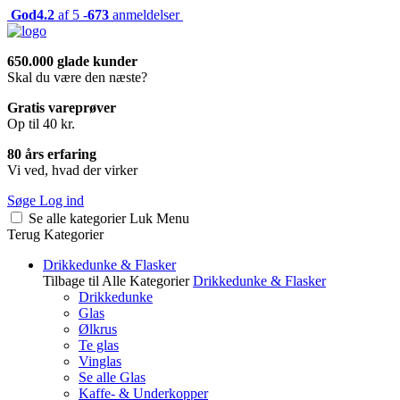
God
4.2
af 5 -
673
anmeldelser
650.000 glade kunder
Skal du være den næste?
Gratis vareprøver
Op til 40 kr.
80 års erfaring
Vi ved, hvad der virker
Søge
Log ind
Se alle kategorier
Luk
Menu
Terug
Kategorier
Drikkedunke & Flasker
Tilbage til Alle Kategorier
Drikkedunke & Flasker
Drikkedunke
Glas
Ølkrus
Te glas
Vinglas
Se alle Glas
Kaffe- & Underkopper