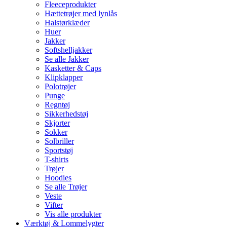
Fleeceprodukter
Hættetrøjer med lynlås
Halstørklæder
Huer
Jakker
Softshelljakker
Se alle Jakker
Kasketter & Caps
Klipklapper
Polotrøjer
Punge
Regntøj
Sikkerhedstøj
Skjorter
Sokker
Solbriller
Sportstøj
T-shirts
Trøjer
Hoodies
Se alle Trøjer
Veste
Vifter
Vis alle produkter
Værktøj & Lommelygter