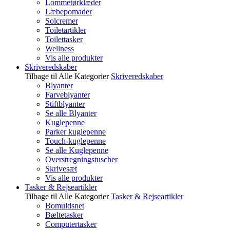
Lommetørklæder
Læbepomader
Solcremer
Toiletartikler
Toilettasker
Wellness
Vis alle produkter
Skriveredskaber
Tilbage til Alle Kategorier
Skriveredskaber
Blyanter
Farveblyanter
Stiftblyanter
Se alle Blyanter
Kuglepenne
Parker kuglepenne
Touch-kuglepenne
Se alle Kuglepenne
Overstregningstuscher
Skrivesæt
Vis alle produkter
Tasker & Rejseartikler
Tilbage til Alle Kategorier
Tasker & Rejseartikler
Bomuldsnet
Bæltetasker
Computertasker