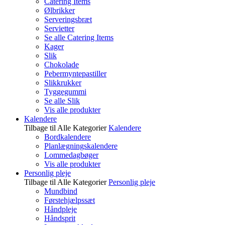
Catering Items
Ølbrikker
Serveringsbræt
Servietter
Se alle Catering Items
Kager
Slik
Chokolade
Pebermyntepastiller
Slikkrukker
Tyggegummi
Se alle Slik
Vis alle produkter
Kalendere
Tilbage til Alle Kategorier
Kalendere
Bordkalendere
Planlægningskalendere
Lommedagbøger
Vis alle produkter
Personlig pleje
Tilbage til Alle Kategorier
Personlig pleje
Mundbind
Førstehjælpssæt
Håndpleje
Håndsprit