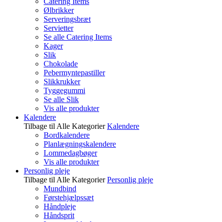
Catering Items
Ølbrikker
Serveringsbræt
Servietter
Se alle Catering Items
Kager
Slik
Chokolade
Pebermyntepastiller
Slikkrukker
Tyggegummi
Se alle Slik
Vis alle produkter
Kalendere
Tilbage til Alle Kategorier
Kalendere
Bordkalendere
Planlægningskalendere
Lommedagbøger
Vis alle produkter
Personlig pleje
Tilbage til Alle Kategorier
Personlig pleje
Mundbind
Førstehjælpssæt
Håndpleje
Håndsprit