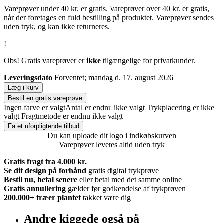
Vareprøver under 40 kr. er gratis. Vareprøver over 40 kr. er gratis,
når der foretages en fuld bestilling på produktet. Vareprøver sendes
uden tryk, og kan ikke returneres.
!
Obs! Gratis vareprøver er
ikke
tilgængelige for privatkunder.
Leveringsdato
Forventet; mandag d. 17. august 2026
Læg i kurv
Bestil en gratis vareprøve
Ingen farve er valgt
Antal er endnu ikke valgt
Trykplacering er ikke
valgt
Fragtmetode er endnu ikke valgt
Få et uforpligtende tilbud
Du kan uploade dit logo i indkøbskurven
Vareprøver leveres altid uden tryk
Gratis fragt fra 4.000 kr.
Se dit design på forhånd
gratis digital trykprøve
Bestil nu, betal senere
eller betal med det samme online
Gratis annullering
gælder før godkendelse af trykprøven
200.000+
træer plantet
takket være dig
Andre kiggede også på