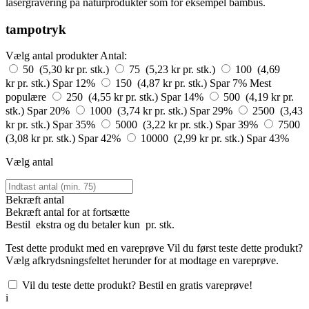
lasergravering på naturprodukter som for eksempel bambus.
tampotryk
Vælg antal produkter
Antal:
50 (5,30 kr pr. stk.)
75 (5,23 kr pr. stk.)
100 (4,69
kr pr. stk.)
Spar 12%
150 (4,87 kr pr. stk.)
Spar 7%
Mest
populære
250 (4,55 kr pr. stk.)
Spar 14%
500 (4,19 kr pr.
stk.)
Spar 20%
1000 (3,74 kr pr. stk.)
Spar 29%
2500 (3,43
kr pr. stk.)
Spar 35%
5000 (3,22 kr pr. stk.)
Spar 39%
7500
(3,08 kr pr. stk.)
Spar 42%
10000 (2,99 kr pr. stk.)
Spar 43%
Vælg antal
Bekræft antal
Bekræft antal for at fortsætte
Bestil
ekstra og du betaler kun
pr. stk.
Test dette produkt med en vareprøve
Vil du først teste dette produkt?
Vælg afkrydsningsfeltet herunder for at modtage en vareprøve.
Vil du teste dette produkt? Bestil en gratis vareprøve!
i