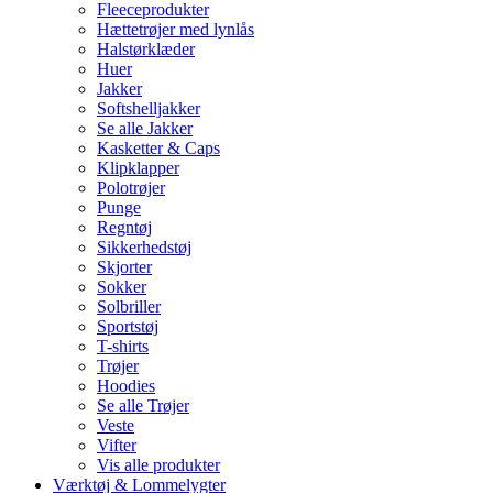
Fleeceprodukter
Hættetrøjer med lynlås
Halstørklæder
Huer
Jakker
Softshelljakker
Se alle Jakker
Kasketter & Caps
Klipklapper
Polotrøjer
Punge
Regntøj
Sikkerhedstøj
Skjorter
Sokker
Solbriller
Sportstøj
T-shirts
Trøjer
Hoodies
Se alle Trøjer
Veste
Vifter
Vis alle produkter
Værktøj & Lommelygter