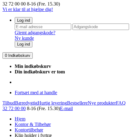
32 72 00 00
8-16 (Fre. 15.30)
Vi er klar til at hjælpe dig!
Log ind
Glemt adgangskode?
Ny kunde
Log ind
0
Indkøbskurv
Min indkøbskurv
Din indkøbskurv er tom
Fortsæt med at handle
Tilbud
Bæredygtig
Hurtig levering
Bestsellere
Nye produkter
FAQ
32 72 00 00
8-16 (Fre. 15.30)
E-mail
Hjem
Kontor & Tilbehør
Kontortilbehør
Klip holder i fyrtræ