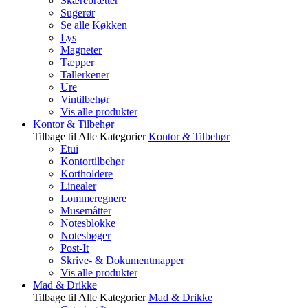
Skærebrætter
Sugerør
Se alle Køkken
Lys
Magneter
Tæpper
Tallerkener
Ure
Vintilbehør
Vis alle produkter
Kontor & Tilbehør
Tilbage til Alle Kategorier
Kontor & Tilbehør
Etui
Kontortilbehør
Kortholdere
Linealer
Lommeregnere
Musemåtter
Notesblokke
Notesbøger
Post-It
Skrive- & Dokumentmapper
Vis alle produkter
Mad & Drikke
Tilbage til Alle Kategorier
Mad & Drikke