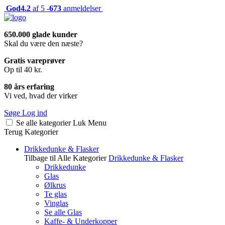
God
4.2
af 5 -
673
anmeldelser
650.000 glade kunder
Skal du være den næste?
Gratis vareprøver
Op til 40 kr.
80 års erfaring
Vi ved, hvad der virker
Søge
Log ind
Se alle kategorier
Luk
Menu
Terug
Kategorier
Drikkedunke & Flasker
Tilbage til Alle Kategorier
Drikkedunke & Flasker
Drikkedunke
Glas
Ølkrus
Te glas
Vinglas
Se alle Glas
Kaffe- & Underkopper