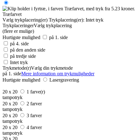
Træfarvet
Vælg trykplacering(er)
Trykplacering(er):
Intet tryk
Trykplaceringer
Vælg trykplacering
(flere er mulige)
Hurtigste mulighed
på 1. side
på 4. side
på den anden side
på tredje side
Intet tryk
Trykmetode(r)
Vælg din trykmetode
på 1. side
Mere information om trykmuligheder
Hurtigste mulighed
Lasergravering
20 x 20
1 farve(r)
tampotryk
20 x 20
2 farver
tampotryk
20 x 20
3 farver
tampotryk
20 x 20
4 farver
tampotryk
20 x 20