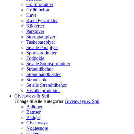
Golfprodukter
Grilltilbehør
Have
Kæledyrsartikler
Kikkerter
Paraplyer
Stormparaplyer
Taskeparaplyer
Se alle Paraplyer
Sportsprodukter
Fodbolde
Se alle Sportsprodukter
Strandtilbehør
Strandhåndklæder
Strandstole
Se alle Strandtilbehør
Vis alle produkter
Giveaways & Spil
Tilbage til Alle Kategorier
Giveaways & Spil
Balloner
Bamser
Badges
Giveaways
Nøglesnore
Legetøj