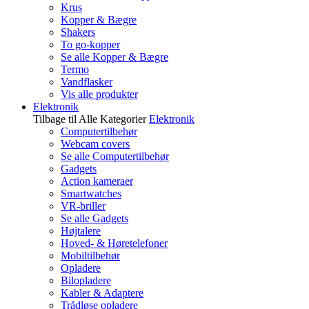
Krus
Kopper & Bægre
Shakers
To go-kopper
Se alle Kopper & Bægre
Termo
Vandflasker
Vis alle produkter
Elektronik
Tilbage til Alle Kategorier
Elektronik
Computertilbehør
Webcam covers
Se alle Computertilbehør
Gadgets
Action kameraer
Smartwatches
VR-briller
Se alle Gadgets
Højtalere
Hoved- & Høretelefoner
Mobiltilbehør
Opladere
Bilopladere
Kabler & Adaptere
Trådløse opladere