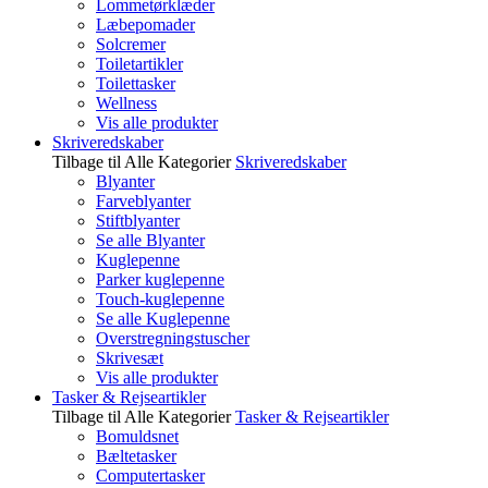
Lommetørklæder
Læbepomader
Solcremer
Toiletartikler
Toilettasker
Wellness
Vis alle produkter
Skriveredskaber
Tilbage til Alle Kategorier
Skriveredskaber
Blyanter
Farveblyanter
Stiftblyanter
Se alle Blyanter
Kuglepenne
Parker kuglepenne
Touch-kuglepenne
Se alle Kuglepenne
Overstregningstuscher
Skrivesæt
Vis alle produkter
Tasker & Rejseartikler
Tilbage til Alle Kategorier
Tasker & Rejseartikler
Bomuldsnet
Bæltetasker
Computertasker