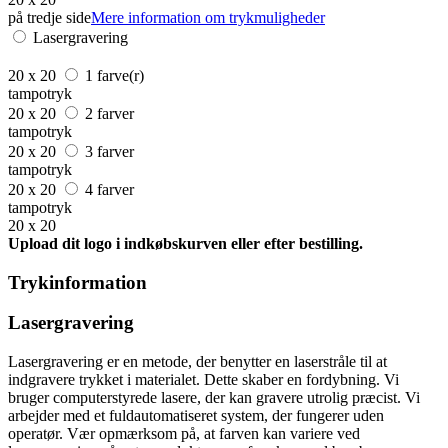
på tredje side
Mere information om trykmuligheder
Lasergravering
20 x 20
1 farve(r)
tampotryk
20 x 20
2 farver
tampotryk
20 x 20
3 farver
tampotryk
20 x 20
4 farver
tampotryk
20 x 20
Upload dit logo i indkøbskurven eller efter bestilling.
Trykinformation
Lasergravering
Lasergravering er en metode, der benytter en laserstråle til at
indgravere trykket i materialet. Dette skaber en fordybning. Vi
bruger computerstyrede lasere, der kan gravere utrolig præcist. Vi
arbejder med et fuldautomatiseret system, der fungerer uden
operatør. Vær opmærksom på, at farven kan variere ved