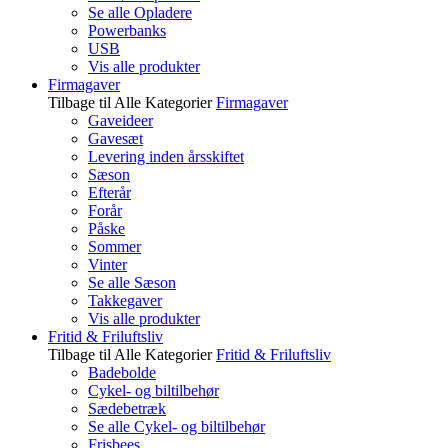
Se alle Opladere
Powerbanks
USB
Vis alle produkter
Firmagaver
Tilbage til Alle Kategorier
Firmagaver
Gaveideer
Gavesæt
Levering inden årsskiftet
Sæson
Efterår
Forår
Påske
Sommer
Vinter
Se alle Sæson
Takkegaver
Vis alle produkter
Fritid & Friluftsliv
Tilbage til Alle Kategorier
Fritid & Friluftsliv
Badebolde
Cykel- og biltilbehør
Sædebetræk
Se alle Cykel- og biltilbehør
Frisbees