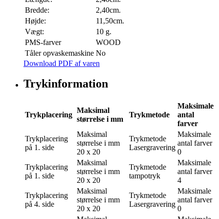
Bredde:
2,40cm.
Højde:
11,50cm.
Vægt:
10 g.
PMS-farver
WOOD
Tåler opvaskemaskine
No
Download PDF af varen
Trykinformation
Maksimale
Maksimal
Trykplacering
Trykmetode
antal
størrelse i mm
farver
Maksimal
Maksimale
Trykplacering
Trykmetode
størrelse i mm
antal farver
på 1. side
Lasergravering
20 x 20
0
Maksimal
Maksimale
Trykplacering
Trykmetode
størrelse i mm
antal farver
på 1. side
tampotryk
20 x 20
4
Maksimal
Maksimale
Trykplacering
Trykmetode
størrelse i mm
antal farver
på 4. side
Lasergravering
20 x 20
0