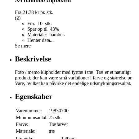
A4 bamboo clipboard
Fra
21,78 kr
pr. stk.
(2)
Fra: 10 stk.
Spar op til 43%
Materiale: bambus
Henter data...
Se mere
Beskrivelse
Foto / memo klipholder med fyrtræ i træ. Træ er et naturligt
produkt, der kan være små variationer i farve og størrelse pr.
Vare, hvilket kan påvirke det endelige udsmykningsresultat.
Egenskaber
Varenummer:
19830700
Minimumsantal:
75 stk.
Farve:
Træfarvet
Materiale:
træ
Længde:
2,40cm.