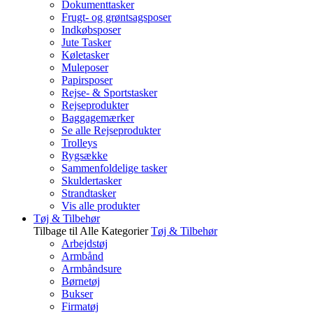
Dokumenttasker
Frugt- og grøntsagsposer
Indkøbsposer
Jute Tasker
Køletasker
Muleposer
Papirsposer
Rejse- & Sportstasker
Rejseprodukter
Baggagemærker
Se alle Rejseprodukter
Trolleys
Rygsække
Sammenfoldelige tasker
Skuldertasker
Strandtasker
Vis alle produkter
Tøj & Tilbehør
Tilbage til Alle Kategorier
Tøj & Tilbehør
Arbejdstøj
Armbånd
Armbåndsure
Børnetøj
Bukser
Firmatøj