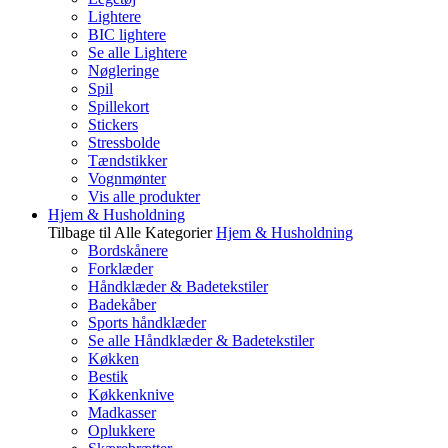
Lightere
BIC lightere
Se alle Lightere
Nøgleringe
Spil
Spillekort
Stickers
Stressbolde
Tændstikker
Vognmønter
Vis alle produkter
Hjem & Husholdning
Tilbage til Alle Kategorier
Hjem & Husholdning
Bordskånere
Forklæder
Håndklæder & Badetekstiler
Badekåber
Sports håndklæder
Se alle Håndklæder & Badetekstiler
Køkken
Bestik
Køkkenknive
Madkasser
Oplukkere