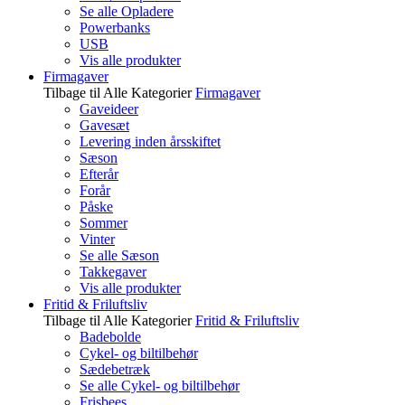
Se alle Opladere
Powerbanks
USB
Vis alle produkter
Firmagaver
Tilbage til Alle Kategorier
Firmagaver
Gaveideer
Gavesæt
Levering inden årsskiftet
Sæson
Efterår
Forår
Påske
Sommer
Vinter
Se alle Sæson
Takkegaver
Vis alle produkter
Fritid & Friluftsliv
Tilbage til Alle Kategorier
Fritid & Friluftsliv
Badebolde
Cykel- og biltilbehør
Sædebetræk
Se alle Cykel- og biltilbehør
Frisbees