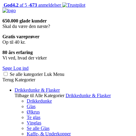
God
4.2
af 5 -
673
anmeldelser
650.000 glade kunder
Skal du være den næste?
Gratis vareprøver
Op til 40 kr.
80 års erfaring
Vi ved, hvad der virker
Søge
Log ind
Se alle kategorier
Luk
Menu
Terug
Kategorier
Drikkedunke & Flasker
Tilbage til Alle Kategorier
Drikkedunke & Flasker
Drikkedunke
Glas
Ølkrus
Te glas
Vinglas
Se alle Glas
Kaffe- & Underkopper