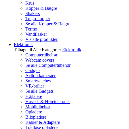
Krus
Kopper & Bægre
Shakers
To go-kopper
Se alle Kopper & Bægre
Termo
Vandflasker
Vis alle produkter
Elektronik
Tilbage til Alle Kategorier
Elektronik
Computertilbehør
Webcam covers
Se alle Computertilbehør
Gadgets
Action kameraer
Smartwatches
VR-briller
Se alle Gadgets
Højtalere
Hoved- & Høretelefoner
Mobiltilbehør
Opladere
Bilopladere
Kabler & Adaptere
Trådløse opladere