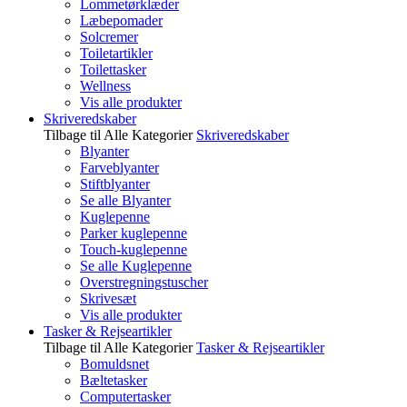
Lommetørklæder
Læbepomader
Solcremer
Toiletartikler
Toilettasker
Wellness
Vis alle produkter
Skriveredskaber
Tilbage til Alle Kategorier
Skriveredskaber
Blyanter
Farveblyanter
Stiftblyanter
Se alle Blyanter
Kuglepenne
Parker kuglepenne
Touch-kuglepenne
Se alle Kuglepenne
Overstregningstuscher
Skrivesæt
Vis alle produkter
Tasker & Rejseartikler
Tilbage til Alle Kategorier
Tasker & Rejseartikler
Bomuldsnet
Bæltetasker
Computertasker