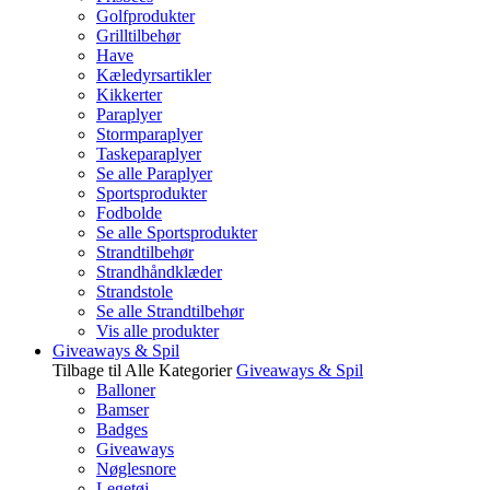
Golfprodukter
Grilltilbehør
Have
Kæledyrsartikler
Kikkerter
Paraplyer
Stormparaplyer
Taskeparaplyer
Se alle Paraplyer
Sportsprodukter
Fodbolde
Se alle Sportsprodukter
Strandtilbehør
Strandhåndklæder
Strandstole
Se alle Strandtilbehør
Vis alle produkter
Giveaways & Spil
Tilbage til Alle Kategorier
Giveaways & Spil
Balloner
Bamser
Badges
Giveaways
Nøglesnore
Legetøj