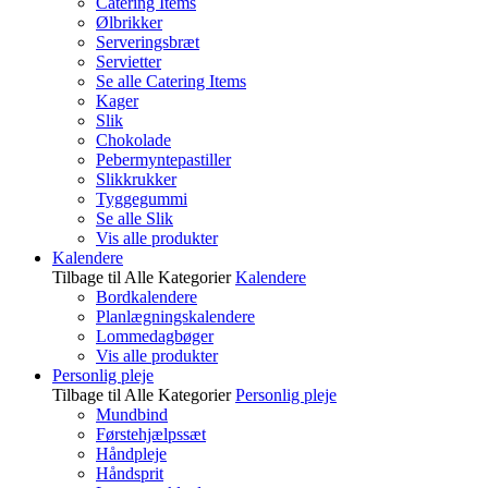
Catering Items
Ølbrikker
Serveringsbræt
Servietter
Se alle Catering Items
Kager
Slik
Chokolade
Pebermyntepastiller
Slikkrukker
Tyggegummi
Se alle Slik
Vis alle produkter
Kalendere
Tilbage til Alle Kategorier
Kalendere
Bordkalendere
Planlægningskalendere
Lommedagbøger
Vis alle produkter
Personlig pleje
Tilbage til Alle Kategorier
Personlig pleje
Mundbind
Førstehjælpssæt
Håndpleje
Håndsprit