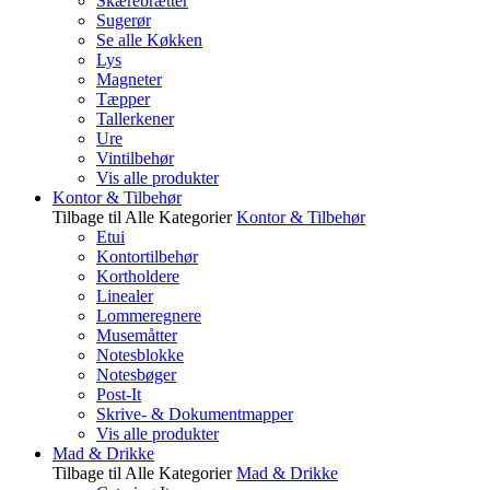
Skærebrætter
Sugerør
Se alle Køkken
Lys
Magneter
Tæpper
Tallerkener
Ure
Vintilbehør
Vis alle produkter
Kontor & Tilbehør
Tilbage til Alle Kategorier
Kontor & Tilbehør
Etui
Kontortilbehør
Kortholdere
Linealer
Lommeregnere
Musemåtter
Notesblokke
Notesbøger
Post-It
Skrive- & Dokumentmapper
Vis alle produkter
Mad & Drikke
Tilbage til Alle Kategorier
Mad & Drikke