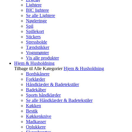
Lightere
BIC lightere
Se alle Lightere
Nøgleringe
Spil
Spillekort
Stickers
Stressbolde
Tændstikker
Vognmønter
Vis alle produkter
Hjem & Husholdning
Tilbage til Alle Kategorier
Hjem & Husholdning
Bordskånere
Forklæder
Håndklæder & Badetekstiler
Badekåber
Sports håndklæder
Se alle Håndklæder & Badetekstiler
Køkken
Bestik
Køkkenknive
Madkasser
Oplukkere