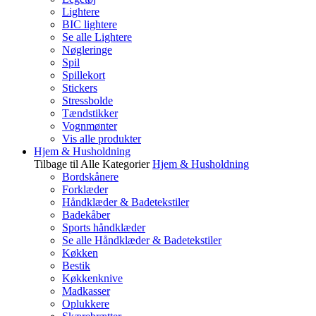
Lightere
BIC lightere
Se alle Lightere
Nøgleringe
Spil
Spillekort
Stickers
Stressbolde
Tændstikker
Vognmønter
Vis alle produkter
Hjem & Husholdning
Tilbage til Alle Kategorier
Hjem & Husholdning
Bordskånere
Forklæder
Håndklæder & Badetekstiler
Badekåber
Sports håndklæder
Se alle Håndklæder & Badetekstiler
Køkken
Bestik
Køkkenknive
Madkasser
Oplukkere