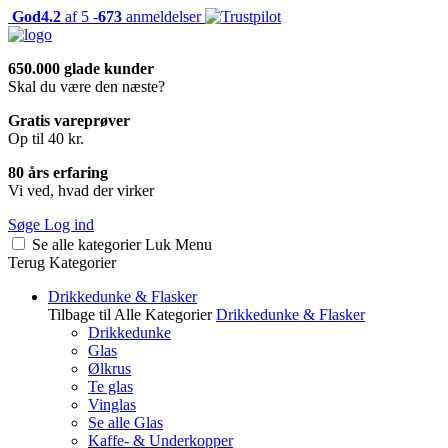
God
4.2
af 5 -
673
anmeldelser
650.000 glade kunder
Skal du være den næste?
Gratis vareprøver
Op til 40 kr.
80 års erfaring
Vi ved, hvad der virker
Søge
Log ind
Se alle kategorier
Luk
Menu
Terug
Kategorier
Drikkedunke & Flasker
Tilbage til Alle Kategorier
Drikkedunke & Flasker
Drikkedunke
Glas
Ølkrus
Te glas
Vinglas
Se alle Glas
Kaffe- & Underkopper