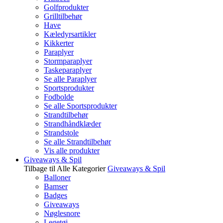
Golfprodukter
Grilltilbehør
Have
Kæledyrsartikler
Kikkerter
Paraplyer
Stormparaplyer
Taskeparaplyer
Se alle Paraplyer
Sportsprodukter
Fodbolde
Se alle Sportsprodukter
Strandtilbehør
Strandhåndklæder
Strandstole
Se alle Strandtilbehør
Vis alle produkter
Giveaways & Spil
Tilbage til Alle Kategorier
Giveaways & Spil
Balloner
Bamser
Badges
Giveaways
Nøglesnore
Legetøj