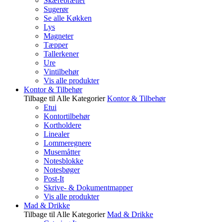
Skærebrætter
Sugerør
Se alle Køkken
Lys
Magneter
Tæpper
Tallerkener
Ure
Vintilbehør
Vis alle produkter
Kontor & Tilbehør
Tilbage til Alle Kategorier
Kontor & Tilbehør
Etui
Kontortilbehør
Kortholdere
Linealer
Lommeregnere
Musemåtter
Notesblokke
Notesbøger
Post-It
Skrive- & Dokumentmapper
Vis alle produkter
Mad & Drikke
Tilbage til Alle Kategorier
Mad & Drikke