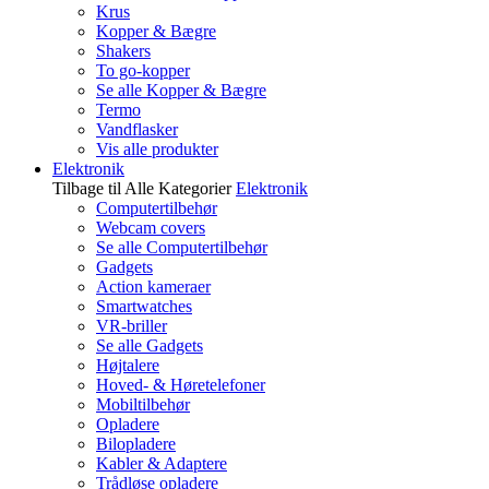
Krus
Kopper & Bægre
Shakers
To go-kopper
Se alle Kopper & Bægre
Termo
Vandflasker
Vis alle produkter
Elektronik
Tilbage til Alle Kategorier
Elektronik
Computertilbehør
Webcam covers
Se alle Computertilbehør
Gadgets
Action kameraer
Smartwatches
VR-briller
Se alle Gadgets
Højtalere
Hoved- & Høretelefoner
Mobiltilbehør
Opladere
Bilopladere
Kabler & Adaptere
Trådløse opladere