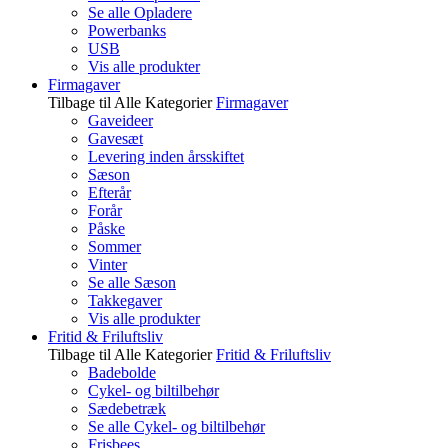
Se alle Opladere
Powerbanks
USB
Vis alle produkter
Firmagaver
Tilbage til Alle Kategorier
Firmagaver
Gaveideer
Gavesæt
Levering inden årsskiftet
Sæson
Efterår
Forår
Påske
Sommer
Vinter
Se alle Sæson
Takkegaver
Vis alle produkter
Fritid & Friluftsliv
Tilbage til Alle Kategorier
Fritid & Friluftsliv
Badebolde
Cykel- og biltilbehør
Sædebetræk
Se alle Cykel- og biltilbehør
Frisbees