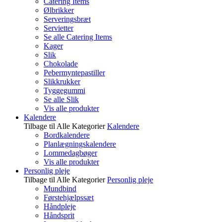
Catering Items
Ølbrikker
Serveringsbræt
Servietter
Se alle Catering Items
Kager
Slik
Chokolade
Pebermyntepastiller
Slikkrukker
Tyggegummi
Se alle Slik
Vis alle produkter
Kalendere
Tilbage til Alle Kategorier
Kalendere
Bordkalendere
Planlægningskalendere
Lommedagbøger
Vis alle produkter
Personlig pleje
Tilbage til Alle Kategorier
Personlig pleje
Mundbind
Førstehjælpssæt
Håndpleje
Håndsprit