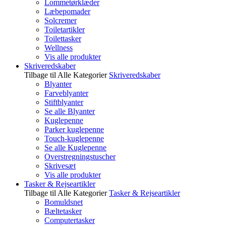
Lommetørklæder
Læbepomader
Solcremer
Toiletartikler
Toilettasker
Wellness
Vis alle produkter
Skriveredskaber
Tilbage til Alle Kategorier
Skriveredskaber
Blyanter
Farveblyanter
Stiftblyanter
Se alle Blyanter
Kuglepenne
Parker kuglepenne
Touch-kuglepenne
Se alle Kuglepenne
Overstregningstuscher
Skrivesæt
Vis alle produkter
Tasker & Rejseartikler
Tilbage til Alle Kategorier
Tasker & Rejseartikler
Bomuldsnet
Bæltetasker
Computertasker