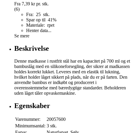
Fra
7,39 kr
pr. stk.
(6)
Fra: 25 stk.
Spar op til 41%
Materiale: rpet
Henter data...
Se mere
Beskrivelse
Denne madkasse i rustfrit stål har en kapacitet på 700 ml og et
bambuslåg med en silikoneforsegling, der sikrer at madkassen
holdes korrekt lukket. Leveres med en elastik til lukning,
hvilket holder låget sikkert på plads, når du er på farten. Den
anvendte bambus er indkøbt og produceret i
overensstemmelse med bæredygtige standarder. Beholderen
uden låget tåler opvaskemaskine.
Egenskaber
Varenummer:
20057600
Minimumsantal:
3 stk.
Farve:
Naturfarvet, Sølv