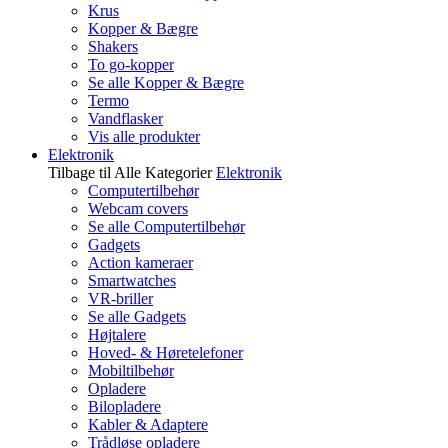
Krus
Kopper & Bægre
Shakers
To go-kopper
Se alle Kopper & Bægre
Termo
Vandflasker
Vis alle produkter
Elektronik
Tilbage til Alle Kategorier
Elektronik
Computertilbehør
Webcam covers
Se alle Computertilbehør
Gadgets
Action kameraer
Smartwatches
VR-briller
Se alle Gadgets
Højtalere
Hoved- & Høretelefoner
Mobiltilbehør
Opladere
Bilopladere
Kabler & Adaptere
Trådløse opladere