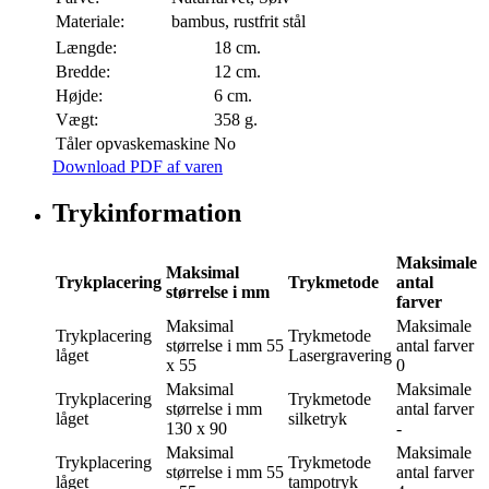
Materiale:
bambus, rustfrit stål
Længde:
18 cm.
Bredde:
12 cm.
Højde:
6 cm.
Vægt:
358 g.
Tåler opvaskemaskine
No
Download PDF af varen
Trykinformation
Maksimale
Maksimal
Trykplacering
Trykmetode
antal
størrelse i mm
farver
Maksimal
Maksimale
Trykplacering
Trykmetode
størrelse i mm
55
antal farver
låget
Lasergravering
x 55
0
Maksimal
Maksimale
Trykplacering
Trykmetode
størrelse i mm
antal farver
låget
silketryk
130 x 90
-
Maksimal
Maksimale
Trykplacering
Trykmetode
størrelse i mm
55
antal farver
låget
tampotryk