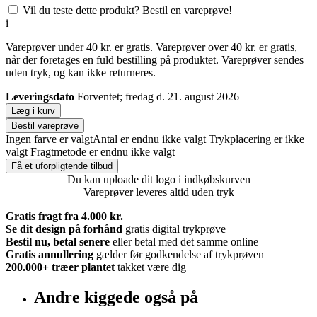
Vil du teste dette produkt? Bestil en vareprøve!
i
Vareprøver under 40 kr. er gratis. Vareprøver over 40 kr. er gratis,
når der foretages en fuld bestilling på produktet. Vareprøver sendes
uden tryk, og kan ikke returneres.
Leveringsdato
Forventet; fredag d. 21. august 2026
Læg i kurv
Bestil vareprøve
Ingen farve er valgt
Antal er endnu ikke valgt
Trykplacering er ikke
valgt
Fragtmetode er endnu ikke valgt
Få et uforpligtende tilbud
Du kan uploade dit logo i indkøbskurven
Vareprøver leveres altid uden tryk
Gratis fragt fra 4.000 kr.
Se dit design på forhånd
gratis digital trykprøve
Bestil nu, betal senere
eller betal med det samme online
Gratis annullering
gælder før godkendelse af trykprøven
200.000+
træer plantet
takket være dig
Andre kiggede også på