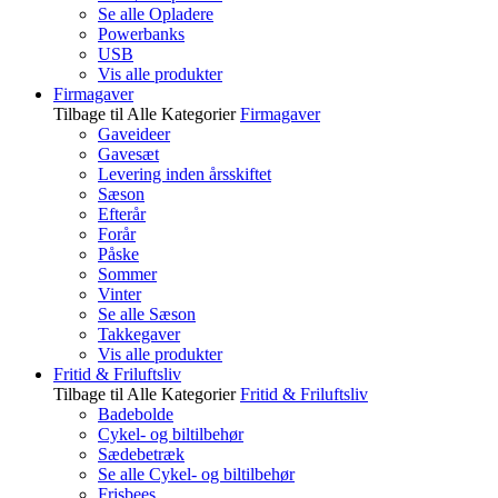
Se alle Opladere
Powerbanks
USB
Vis alle produkter
Firmagaver
Tilbage til Alle Kategorier
Firmagaver
Gaveideer
Gavesæt
Levering inden årsskiftet
Sæson
Efterår
Forår
Påske
Sommer
Vinter
Se alle Sæson
Takkegaver
Vis alle produkter
Fritid & Friluftsliv
Tilbage til Alle Kategorier
Fritid & Friluftsliv
Badebolde
Cykel- og biltilbehør
Sædebetræk
Se alle Cykel- og biltilbehør
Frisbees