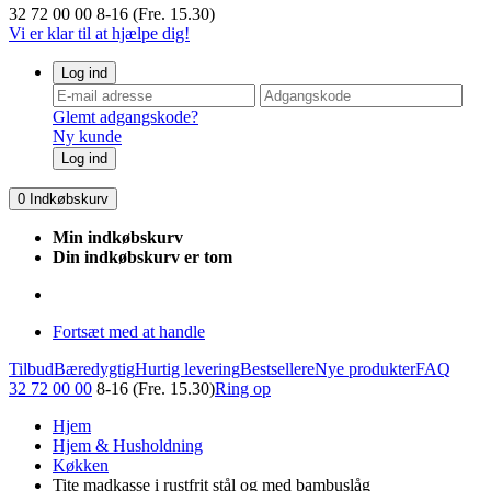
32 72 00 00
8-16 (Fre. 15.30)
Vi er klar til at hjælpe dig!
Log ind
Glemt adgangskode?
Ny kunde
Log ind
0
Indkøbskurv
Min indkøbskurv
Din indkøbskurv er tom
Fortsæt med at handle
Tilbud
Bæredygtig
Hurtig levering
Bestsellere
Nye produkter
FAQ
32 72 00 00
8-16 (Fre. 15.30)
Ring op
Hjem
Hjem & Husholdning
Køkken
Tite madkasse i rustfrit stål og med bambuslåg