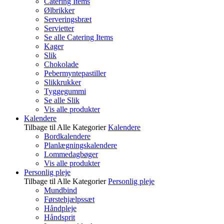
Catering Items
Ølbrikker
Serveringsbræt
Servietter
Se alle Catering Items
Kager
Slik
Chokolade
Pebermyntepastiller
Slikkrukker
Tyggegummi
Se alle Slik
Vis alle produkter
Kalendere
Tilbage til Alle Kategorier
Kalendere
Bordkalendere
Planlægningskalendere
Lommedagbøger
Vis alle produkter
Personlig pleje
Tilbage til Alle Kategorier
Personlig pleje
Mundbind
Førstehjælpssæt
Håndpleje
Håndsprit