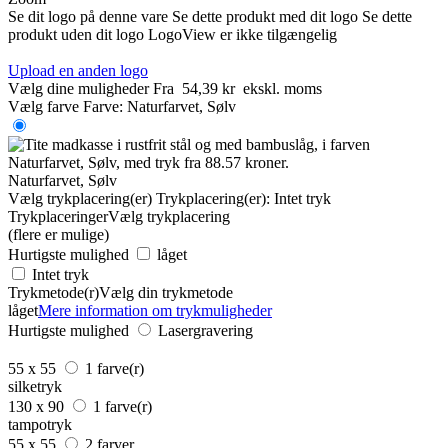
Se dit logo på denne vare
Se dette produkt med dit logo
Se dette
produkt uden dit logo
LogoView er ikke tilgængelig
Upload en anden logo
Vælg dine muligheder
Fra
54,39 kr
ekskl. moms
Vælg farve
Farve:
Naturfarvet, Sølv
Naturfarvet, Sølv
Vælg trykplacering(er)
Trykplacering(er):
Intet tryk
Trykplaceringer
Vælg trykplacering
(flere er mulige)
Hurtigste mulighed
låget
Intet tryk
Trykmetode(r)
Vælg din trykmetode
låget
Mere information om trykmuligheder
Hurtigste mulighed
Lasergravering
55 x 55
1 farve(r)
silketryk
130 x 90
1 farve(r)
tampotryk
55 x 55
2 farver