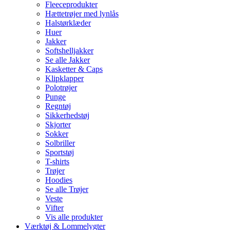
Fleeceprodukter
Hættetrøjer med lynlås
Halstørklæder
Huer
Jakker
Softshelljakker
Se alle Jakker
Kasketter & Caps
Klipklapper
Polotrøjer
Punge
Regntøj
Sikkerhedstøj
Skjorter
Sokker
Solbriller
Sportstøj
T-shirts
Trøjer
Hoodies
Se alle Trøjer
Veste
Vifter
Vis alle produkter
Værktøj & Lommelygter