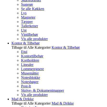
Skærebrætter
Sugerør
Se alle Køkken
Lys
Magneter
Tæpper
Tallerkener
Ure
Vintilbehør
Vis alle produkter
Kontor & Tilbehør
Tilbage til Alle Kategorier
Kontor & Tilbehør
Etui
Kontortilbehør
Kortholdere
Linealer
Lommeregnere
Musemåtter
Notesblokke
Notesbøger
Post-It
Skrive- & Dokumentmapper
Vis alle produkter
Mad & Drikke
Tilbage til Alle Kategorier
Mad & Drikke