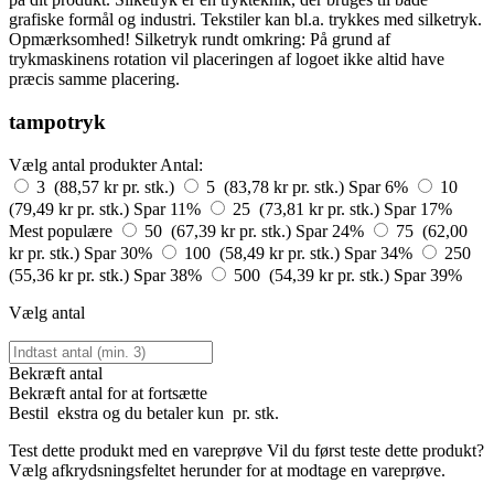
grafiske formål og industri. Tekstiler kan bl.a. trykkes med silketryk.
Opmærksomhed! Silketryk rundt omkring: På grund af
trykmaskinens rotation vil placeringen af logoet ikke altid have
præcis samme placering.
tampotryk
Vælg antal produkter
Antal:
3 (88,57 kr pr. stk.)
5 (83,78 kr pr. stk.)
Spar 6%
10
(79,49 kr pr. stk.)
Spar 11%
25 (73,81 kr pr. stk.)
Spar 17%
Mest populære
50 (67,39 kr pr. stk.)
Spar 24%
75 (62,00
kr pr. stk.)
Spar 30%
100 (58,49 kr pr. stk.)
Spar 34%
250
(55,36 kr pr. stk.)
Spar 38%
500 (54,39 kr pr. stk.)
Spar 39%
Vælg antal
Bekræft antal
Bekræft antal for at fortsætte
Bestil
ekstra og du betaler kun
pr. stk.
Test dette produkt med en vareprøve
Vil du først teste dette produkt?
Vælg afkrydsningsfeltet herunder for at modtage en vareprøve.