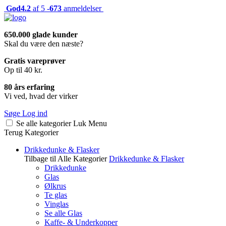
God
4.2
af 5 -
673
anmeldelser
650.000 glade kunder
Skal du være den næste?
Gratis vareprøver
Op til 40 kr.
80 års erfaring
Vi ved, hvad der virker
Søge
Log ind
Se alle kategorier
Luk
Menu
Terug
Kategorier
Drikkedunke & Flasker
Tilbage til Alle Kategorier
Drikkedunke & Flasker
Drikkedunke
Glas
Ølkrus
Te glas
Vinglas
Se alle Glas
Kaffe- & Underkopper