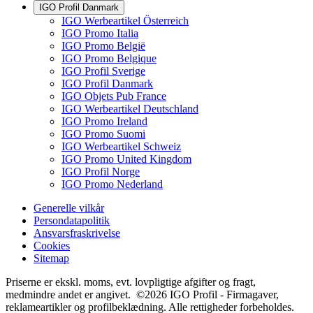
IGO Profil Danmark
IGO Werbeartikel Österreich
IGO Promo Italia
IGO Promo België
IGO Promo Belgique
IGO Profil Sverige
IGO Profil Danmark
IGO Objets Pub France
IGO Werbeartikel Deutschland
IGO Promo Ireland
IGO Promo Suomi
IGO Werbeartikel Schweiz
IGO Promo United Kingdom
IGO Profil Norge
IGO Promo Nederland
Generelle vilkår
Persondatapolitik
Ansvarsfraskrivelse
Cookies
Sitemap
Priserne er ekskl. moms, evt. lovpligtige afgifter og fragt,
medmindre andet er angivet. ©2026 IGO Profil - Firmagaver,
reklameartikler og profilbeklædning. Alle rettigheder forbeholdes.