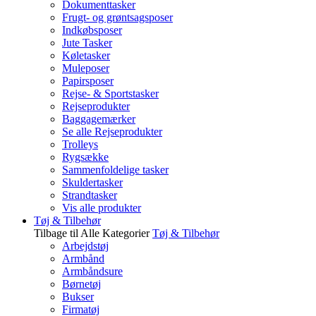
Dokumenttasker
Frugt- og grøntsagsposer
Indkøbsposer
Jute Tasker
Køletasker
Muleposer
Papirsposer
Rejse- & Sportstasker
Rejseprodukter
Baggagemærker
Se alle Rejseprodukter
Trolleys
Rygsække
Sammenfoldelige tasker
Skuldertasker
Strandtasker
Vis alle produkter
Tøj & Tilbehør
Tilbage til Alle Kategorier
Tøj & Tilbehør
Arbejdstøj
Armbånd
Armbåndsure
Børnetøj
Bukser
Firmatøj