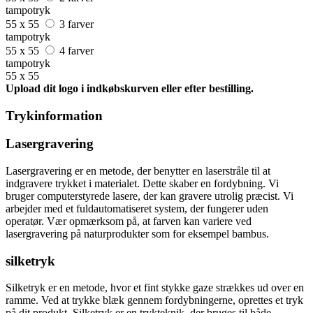
tampotryk
55 x 55
3 farver
tampotryk
55 x 55
4 farver
tampotryk
55 x 55
Upload dit logo i indkøbskurven eller efter bestilling.
Trykinformation
Lasergravering
Lasergravering er en metode, der benytter en laserstråle til at
indgravere trykket i materialet. Dette skaber en fordybning. Vi
bruger computerstyrede lasere, der kan gravere utrolig præcist. Vi
arbejder med et fuldautomatiseret system, der fungerer uden
operatør. Vær opmærksom på, at farven kan variere ved
lasergravering på naturprodukter som for eksempel bambus.
silketryk
Silketryk er en metode, hvor et fint stykke gaze strækkes ud over en
ramme. Ved at trykke blæk gennem fordybningerne, oprettes et tryk
på dit produkt. Silketryk er en trykteknik, der bruges til både