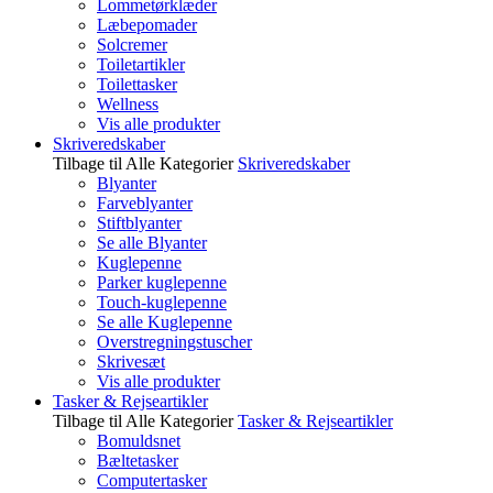
Lommetørklæder
Læbepomader
Solcremer
Toiletartikler
Toilettasker
Wellness
Vis alle produkter
Skriveredskaber
Tilbage til Alle Kategorier
Skriveredskaber
Blyanter
Farveblyanter
Stiftblyanter
Se alle Blyanter
Kuglepenne
Parker kuglepenne
Touch-kuglepenne
Se alle Kuglepenne
Overstregningstuscher
Skrivesæt
Vis alle produkter
Tasker & Rejseartikler
Tilbage til Alle Kategorier
Tasker & Rejseartikler
Bomuldsnet
Bæltetasker
Computertasker