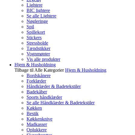
Lightere
BIC lightere
Se alle Lightere
Nøgleringe
Spil
Spillekort
Stickers
Stressbolde
Tændstikker
Vognmønter
Vis alle produkter
Hjem & Husholdning
Tilbage til Alle Kategorier
Hjem & Husholdning
Bordskånere
Forklæder
Håndklæder & Badetekstiler
Badekåber
Sports håndklæder
Se alle Håndklæder & Badetekstiler
Køkken
Bestik
Køkkenknive
Madkasser
Oplukkere