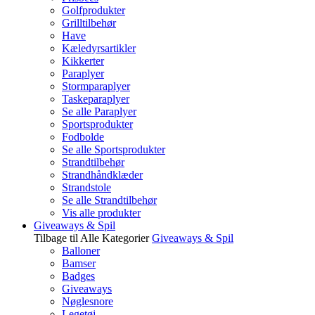
Golfprodukter
Grilltilbehør
Have
Kæledyrsartikler
Kikkerter
Paraplyer
Stormparaplyer
Taskeparaplyer
Se alle Paraplyer
Sportsprodukter
Fodbolde
Se alle Sportsprodukter
Strandtilbehør
Strandhåndklæder
Strandstole
Se alle Strandtilbehør
Vis alle produkter
Giveaways & Spil
Tilbage til Alle Kategorier
Giveaways & Spil
Balloner
Bamser
Badges
Giveaways
Nøglesnore
Legetøj