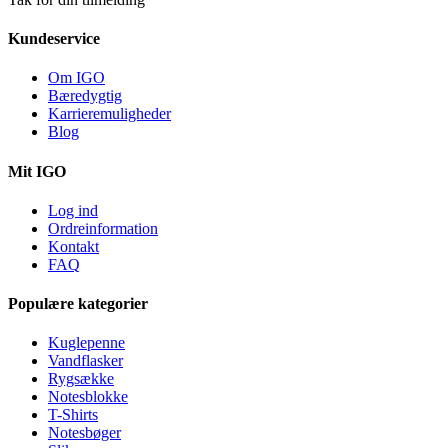
Kundeservice
Om IGO
Bæredygtig
Karrieremuligheder
Blog
Mit IGO
Log ind
Ordreinformation
Kontakt
FAQ
Populære kategorier
Kuglepenne
Vandflasker
Rygsække
Notesblokke
T-Shirts
Notesbøger