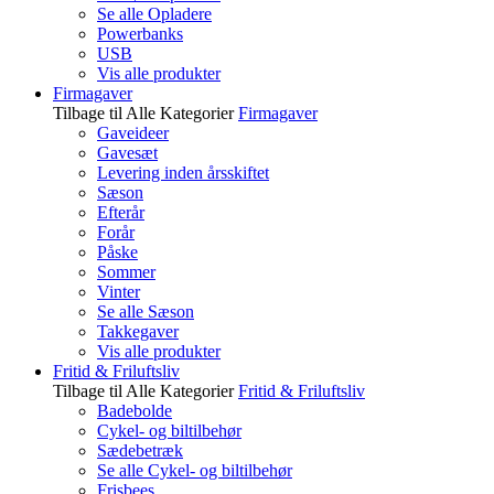
Se alle Opladere
Powerbanks
USB
Vis alle produkter
Firmagaver
Tilbage til Alle Kategorier
Firmagaver
Gaveideer
Gavesæt
Levering inden årsskiftet
Sæson
Efterår
Forår
Påske
Sommer
Vinter
Se alle Sæson
Takkegaver
Vis alle produkter
Fritid & Friluftsliv
Tilbage til Alle Kategorier
Fritid & Friluftsliv
Badebolde
Cykel- og biltilbehør
Sædebetræk
Se alle Cykel- og biltilbehør
Frisbees