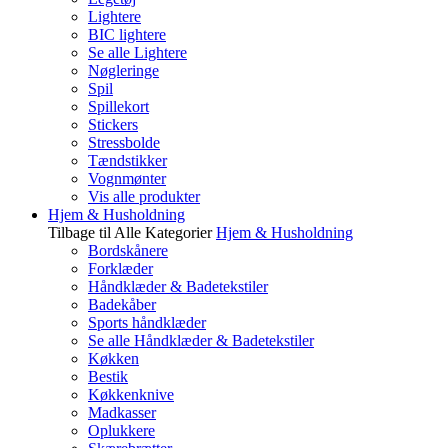
Lightere
BIC lightere
Se alle Lightere
Nøgleringe
Spil
Spillekort
Stickers
Stressbolde
Tændstikker
Vognmønter
Vis alle produkter
Hjem & Husholdning
Tilbage til Alle Kategorier
Hjem & Husholdning
Bordskånere
Forklæder
Håndklæder & Badetekstiler
Badekåber
Sports håndklæder
Se alle Håndklæder & Badetekstiler
Køkken
Bestik
Køkkenknive
Madkasser
Oplukkere