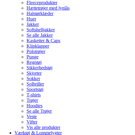
Fleeceprodukter
Hættetrøjer med lynlås
Halstørklæder
Huer
Jakker
Softshelljakker
Se alle Jakker
Kasketter & Caps
Klipklapper
Polotrøjer
Punge
Regntøj
Sikkerhedstøj
Skjorter
Sokker
Solbriller
Sportstøj
T-shirts
Trøjer
Hoodies
Se alle Trøjer
Veste
Vifter
Vis alle produkter
Værktøj & Lommelygter