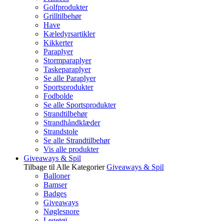
Golfprodukter
Grilltilbehør
Have
Kæledyrsartikler
Kikkerter
Paraplyer
Stormparaplyer
Taskeparaplyer
Se alle Paraplyer
Sportsprodukter
Fodbolde
Se alle Sportsprodukter
Strandtilbehør
Strandhåndklæder
Strandstole
Se alle Strandtilbehør
Vis alle produkter
Giveaways & Spil
Tilbage til Alle Kategorier
Giveaways & Spil
Balloner
Bamser
Badges
Giveaways
Nøglesnore
Legetøj