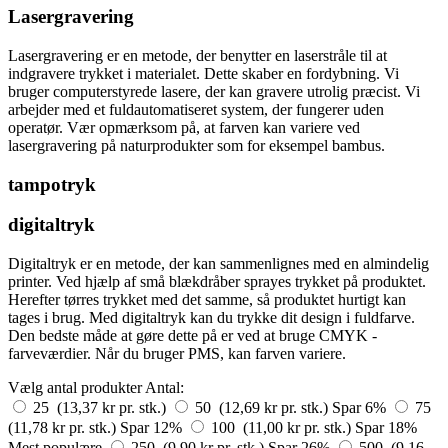
Lasergravering
Lasergravering er en metode, der benytter en laserstråle til at
indgravere trykket i materialet. Dette skaber en fordybning. Vi
bruger computerstyrede lasere, der kan gravere utrolig præcist. Vi
arbejder med et fuldautomatiseret system, der fungerer uden
operatør. Vær opmærksom på, at farven kan variere ved
lasergravering på naturprodukter som for eksempel bambus.
tampotryk
digitaltryk
Digitaltryk er en metode, der kan sammenlignes med en almindelig
printer. Ved hjælp af små blækdråber sprayes trykket på produktet.
Herefter tørres trykket med det samme, så produktet hurtigt kan
tages i brug. Med digitaltryk kan du trykke dit design i fuldfarve.
Den bedste måde at gøre dette på er ved at bruge CMYK -
farveværdier. Når du bruger PMS, kan farven variere.
Vælg antal produkter
Antal:
25 (13,37 kr pr. stk.)
50 (12,69 kr pr. stk.)
Spar 6%
75
(11,78 kr pr. stk.)
Spar 12%
100 (11,00 kr pr. stk.)
Spar 18%
Mest populære
250 (9,90 kr pr. stk.)
Spar 26%
500 (9,16