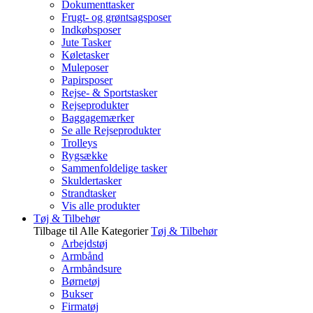
Dokumenttasker
Frugt- og grøntsagsposer
Indkøbsposer
Jute Tasker
Køletasker
Muleposer
Papirsposer
Rejse- & Sportstasker
Rejseprodukter
Baggagemærker
Se alle Rejseprodukter
Trolleys
Rygsække
Sammenfoldelige tasker
Skuldertasker
Strandtasker
Vis alle produkter
Tøj & Tilbehør
Tilbage til Alle Kategorier
Tøj & Tilbehør
Arbejdstøj
Armbånd
Armbåndsure
Børnetøj
Bukser
Firmatøj