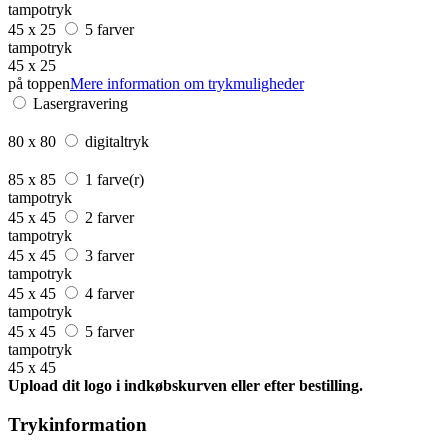
tampotryk
45 x 25
5 farver
tampotryk
45 x 25
på toppen
Mere information om trykmuligheder
Lasergravering
80 x 80
digitaltryk
85 x 85
1 farve(r)
tampotryk
45 x 45
2 farver
tampotryk
45 x 45
3 farver
tampotryk
45 x 45
4 farver
tampotryk
45 x 45
5 farver
tampotryk
45 x 45
Upload dit logo i indkøbskurven eller efter bestilling.
Trykinformation