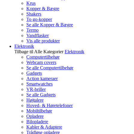
Krus
Kopper & Bægre
Shakers
To go-kopper
Se alle Kopper & Bægre
Termo
Vandflasker
Vis alle produkter
Elektronik
Tilbage til Alle Kategorier
Elektronik
Computertilbehør
Webcam covers
Se alle Computertilbehør
Gadgets
Action kameraer
Smartwatches
VR-briller
Se alle Gadgets
Højtalere
Hoved- & Høretelefoner
Mobiltilbehør
Opladere
Bilopladere
Kabler & Adaptere
Trådløse opladere