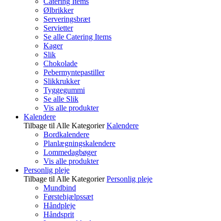
Catering Items
Ølbrikker
Serveringsbræt
Servietter
Se alle Catering Items
Kager
Slik
Chokolade
Pebermyntepastiller
Slikkrukker
Tyggegummi
Se alle Slik
Vis alle produkter
Kalendere
Tilbage til Alle Kategorier
Kalendere
Bordkalendere
Planlægningskalendere
Lommedagbøger
Vis alle produkter
Personlig pleje
Tilbage til Alle Kategorier
Personlig pleje
Mundbind
Førstehjælpssæt
Håndpleje
Håndsprit