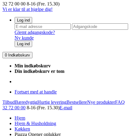
32 72 00 00
8-16 (Fre. 15.30)
Vi er klar til at hjælpe dig!
Log ind
Glemt adgangskode?
Ny kunde
Log ind
0
Indkøbskurv
Min indkøbskurv
Din indkøbskurv er tom
Fortsæt med at handle
Tilbud
Bæredygtig
Hurtig levering
Bestsellere
Nye produkter
FAQ
32 72 00 00
8-16 (Fre. 15.30)
E-mail
Hjem
Hjem & Husholdning
Køkken
Piazza Opener oplukker