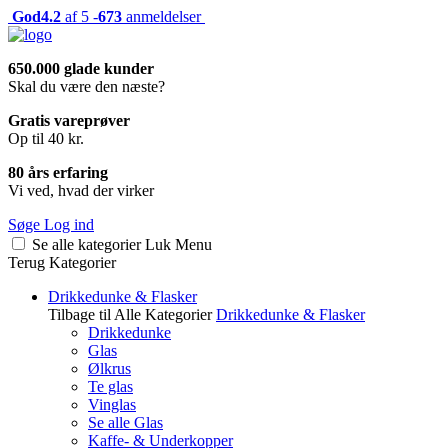
God
4.2
af 5 -
673
anmeldelser
650.000 glade kunder
Skal du være den næste?
Gratis vareprøver
Op til 40 kr.
80 års erfaring
Vi ved, hvad der virker
Søge
Log ind
Se alle kategorier
Luk
Menu
Terug
Kategorier
Drikkedunke & Flasker
Tilbage til Alle Kategorier
Drikkedunke & Flasker
Drikkedunke
Glas
Ølkrus
Te glas
Vinglas
Se alle Glas
Kaffe- & Underkopper