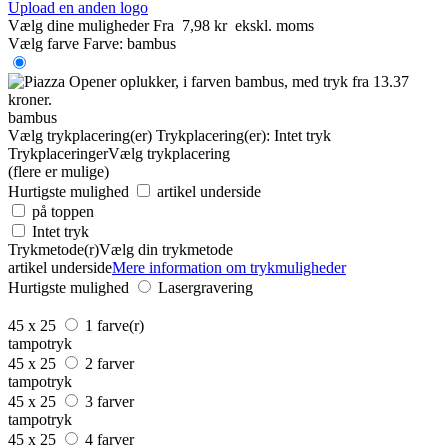
Upload en anden logo
Vælg dine muligheder
Fra
7,98 kr
ekskl. moms
Vælg farve
Farve:
bambus
bambus
Vælg trykplacering(er)
Trykplacering(er):
Intet tryk
Trykplaceringer
Vælg trykplacering
(flere er mulige)
Hurtigste mulighed
artikel underside
på toppen
Intet tryk
Trykmetode(r)
Vælg din trykmetode
artikel underside
Mere information om trykmuligheder
Hurtigste mulighed
Lasergravering
45 x 25
1 farve(r)
tampotryk
45 x 25
2 farver
tampotryk
45 x 25
3 farver
tampotryk
45 x 25
4 farver