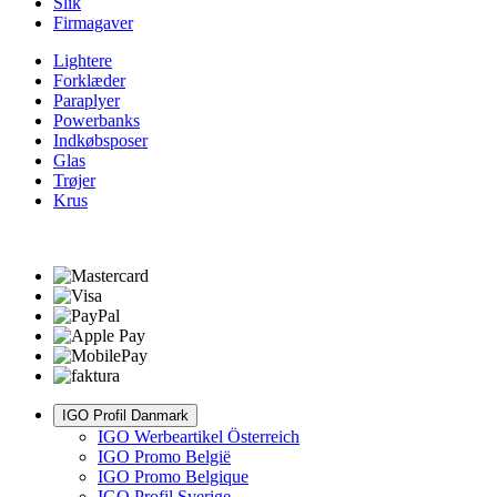
Slik
Firmagaver
Lightere
Forklæder
Paraplyer
Powerbanks
Indkøbsposer
Glas
Trøjer
Krus
IGO Profil Danmark
IGO Werbeartikel Österreich
IGO Promo België
IGO Promo Belgique
IGO Profil Sverige