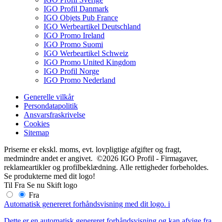
IGO Profil Danmark
IGO Objets Pub France
IGO Werbeartikel Deutschland
IGO Promo Ireland
IGO Promo Suomi
IGO Werbeartikel Schweiz
IGO Promo United Kingdom
IGO Profil Norge
IGO Promo Nederland
Generelle vilkår
Persondatapolitik
Ansvarsfraskrivelse
Cookies
Sitemap
Priserne er ekskl. moms, evt. lovpligtige afgifter og fragt,
medmindre andet er angivet. ©2026 IGO Profil - Firmagaver,
reklameartikler og profilbeklædning. Alle rettigheder forbeholdes.
Se produkterne med dit logo!
Til
Fra
Se nu
Skift logo
Fra
Automatisk genereret forhåndsvisning med dit logo.
i
Dette er en automatisk genereret forhåndsvisning og kan afvige fra