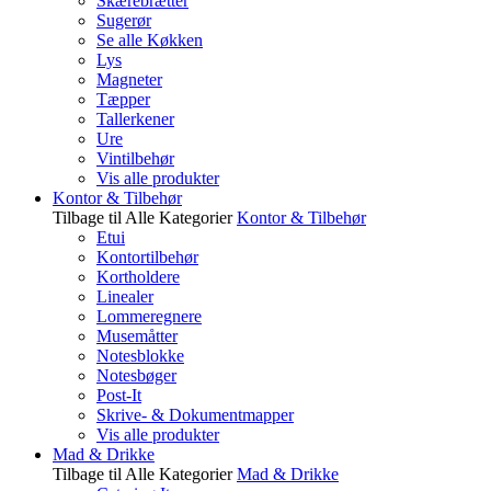
Skærebrætter
Sugerør
Se alle Køkken
Lys
Magneter
Tæpper
Tallerkener
Ure
Vintilbehør
Vis alle produkter
Kontor & Tilbehør
Tilbage til Alle Kategorier
Kontor & Tilbehør
Etui
Kontortilbehør
Kortholdere
Linealer
Lommeregnere
Musemåtter
Notesblokke
Notesbøger
Post-It
Skrive- & Dokumentmapper
Vis alle produkter
Mad & Drikke
Tilbage til Alle Kategorier
Mad & Drikke