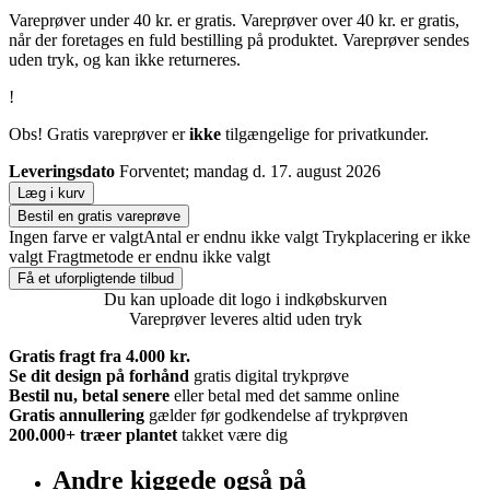
Vareprøver under 40 kr. er gratis. Vareprøver over 40 kr. er gratis,
når der foretages en fuld bestilling på produktet. Vareprøver sendes
uden tryk, og kan ikke returneres.
!
Obs! Gratis vareprøver er
ikke
tilgængelige for privatkunder.
Leveringsdato
Forventet; mandag d. 17. august 2026
Læg i kurv
Bestil en gratis vareprøve
Ingen farve er valgt
Antal er endnu ikke valgt
Trykplacering er ikke
valgt
Fragtmetode er endnu ikke valgt
Få et uforpligtende tilbud
Du kan uploade dit logo i indkøbskurven
Vareprøver leveres altid uden tryk
Gratis fragt fra 4.000 kr.
Se dit design på forhånd
gratis digital trykprøve
Bestil nu, betal senere
eller betal med det samme online
Gratis annullering
gælder før godkendelse af trykprøven
200.000+
træer plantet
takket være dig
Andre kiggede også på