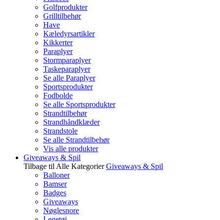
Golfprodukter
Grilltilbehør
Have
Kæledyrsartikler
Kikkerter
Paraplyer
Stormparaplyer
Taskeparaplyer
Se alle Paraplyer
Sportsprodukter
Fodbolde
Se alle Sportsprodukter
Strandtilbehør
Strandhåndklæder
Strandstole
Se alle Strandtilbehør
Vis alle produkter
Giveaways & Spil
Tilbage til Alle Kategorier
Giveaways & Spil
Balloner
Bamser
Badges
Giveaways
Nøglesnore
Legetøj