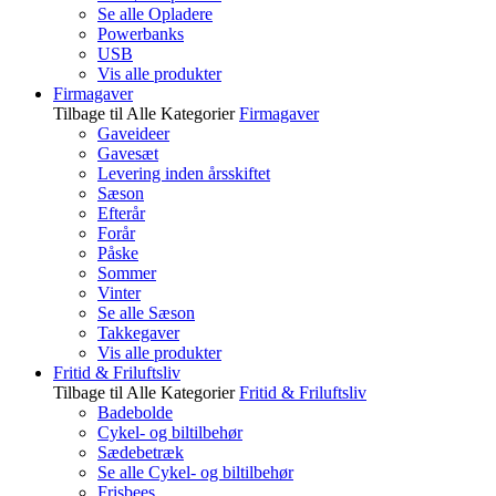
Se alle Opladere
Powerbanks
USB
Vis alle produkter
Firmagaver
Tilbage til Alle Kategorier
Firmagaver
Gaveideer
Gavesæt
Levering inden årsskiftet
Sæson
Efterår
Forår
Påske
Sommer
Vinter
Se alle Sæson
Takkegaver
Vis alle produkter
Fritid & Friluftsliv
Tilbage til Alle Kategorier
Fritid & Friluftsliv
Badebolde
Cykel- og biltilbehør
Sædebetræk
Se alle Cykel- og biltilbehør
Frisbees