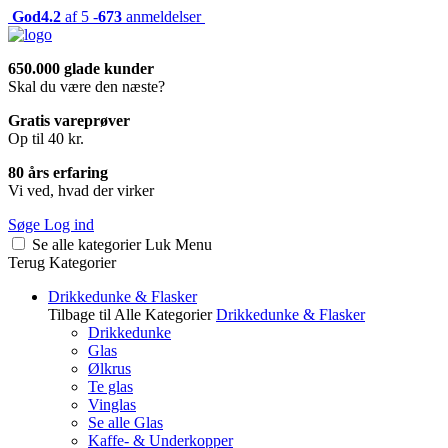
God
4.2
af 5 -
673
anmeldelser
650.000 glade kunder
Skal du være den næste?
Gratis vareprøver
Op til 40 kr.
80 års erfaring
Vi ved, hvad der virker
Søge
Log ind
Se alle kategorier
Luk
Menu
Terug
Kategorier
Drikkedunke & Flasker
Tilbage til Alle Kategorier
Drikkedunke & Flasker
Drikkedunke
Glas
Ølkrus
Te glas
Vinglas
Se alle Glas
Kaffe- & Underkopper