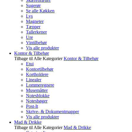
Skærebrætter
Sugerør
Se alle Køkken
Lys
Magneter
Tæpper
Tallerkener
Ure
Vintilbehør
Vis alle produkter
Kontor & Tilbehør
Tilbage til Alle Kategorier
Kontor & Tilbehør
Etui
Kontortilbehør
Kortholdere
Linealer
Lommeregnere
Musemåtter
Notesblokke
Notesbøger
Post-It
Skrive- & Dokumentmapper
Vis alle produkter
Mad & Drikke
Tilbage til Alle Kategorier
Mad & Drikke