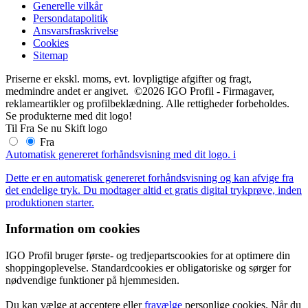
Generelle vilkår
Persondatapolitik
Ansvarsfraskrivelse
Cookies
Sitemap
Priserne er ekskl. moms, evt. lovpligtige afgifter og fragt,
medmindre andet er angivet. ©2026 IGO Profil - Firmagaver,
reklameartikler og profilbeklædning. Alle rettigheder forbeholdes.
Se produkterne med dit logo!
Til
Fra
Se nu
Skift logo
Fra
Automatisk genereret forhåndsvisning med dit logo.
i
Dette er en automatisk genereret forhåndsvisning og kan afvige fra
det endelige tryk. Du modtager altid et gratis digital trykprøve, inden
produktionen starter.
Information om cookies
IGO Profil bruger første- og tredjepartscookies for at optimere din
shoppingoplevelse. Standardcookies er obligatoriske og sørger for
nødvendige funktioner på hjemmesiden.
Du kan vælge at acceptere eller
fravælge
personlige cookies. Når du