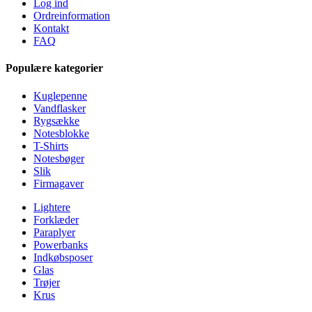
Log ind
Ordreinformation
Kontakt
FAQ
Populære kategorier
Kuglepenne
Vandflasker
Rygsække
Notesblokke
T-Shirts
Notesbøger
Slik
Firmagaver
Lightere
Forklæder
Paraplyer
Powerbanks
Indkøbsposer
Glas
Trøjer
Krus