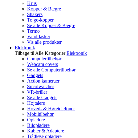
Krus
Kopper & Bægre
Shakers
To go-kopper
Se alle Kopper & Bægre
Termo
Vandflasker
Vis alle produkter
Elektronik
Tilbage til Alle Kategorier
Elektronik
Computertilbehør
Webcam covers
Se alle Computertilbehør
Gadgets
Action kameraer
Smartwatches
VR-briller
Se alle Gadgets
Højtalere
Hoved- & Høretelefoner
Mobiltilbehør
Opladere
Bilopladere
Kabler & Adaptere
Trådløse opladere