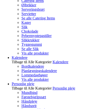
Catering Items
Ølbrikker
Serveringsbræt
Servietter
Se alle Catering Items
Kager
Slik
Chokolade
Pebermyntepastiller
Slikkrukker
Tyggegummi
Se alle Slik
Vis alle produkter
Kalendere
Tilbage til Alle Kategorier
Kalendere
Bordkalendere
Planlægningskalendere
Lommedagbøger
Vis alle produkter
Personlig pleje
Tilbage til Alle Kategorier
Personlig pleje
Mundbind
Førstehjælpssæt
Håndpleje
Håndsprit