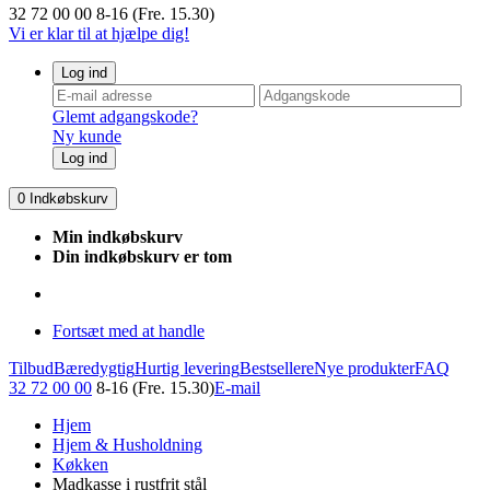
32 72 00 00
8-16 (Fre. 15.30)
Vi er klar til at hjælpe dig!
Log ind
Glemt adgangskode?
Ny kunde
Log ind
0
Indkøbskurv
Min indkøbskurv
Din indkøbskurv er tom
Fortsæt med at handle
Tilbud
Bæredygtig
Hurtig levering
Bestsellere
Nye produkter
FAQ
32 72 00 00
8-16 (Fre. 15.30)
E-mail
Hjem
Hjem & Husholdning
Køkken
Madkasse i rustfrit stål