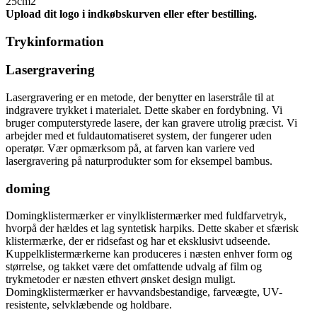
25cm2
Upload dit logo i indkøbskurven eller efter bestilling.
Trykinformation
Lasergravering
Lasergravering er en metode, der benytter en laserstråle til at
indgravere trykket i materialet. Dette skaber en fordybning. Vi
bruger computerstyrede lasere, der kan gravere utrolig præcist. Vi
arbejder med et fuldautomatiseret system, der fungerer uden
operatør. Vær opmærksom på, at farven kan variere ved
lasergravering på naturprodukter som for eksempel bambus.
doming
Domingklistermærker er vinylklistermærker med fuldfarvetryk,
hvorpå der hældes et lag syntetisk harpiks. Dette skaber et sfærisk
klistermærke, der er ridsefast og har et eksklusivt udseende.
Kuppelklistermærkerne kan produceres i næsten enhver form og
størrelse, og takket være det omfattende udvalg af film og
trykmetoder er næsten ethvert ønsket design muligt.
Domingklistermærker er havvandsbestandige, farveægte, UV-
resistente, selvklæbende og holdbare.