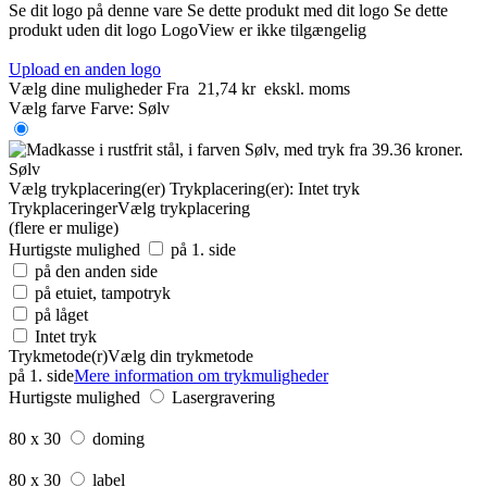
Se dit logo på denne vare
Se dette produkt med dit logo
Se dette
produkt uden dit logo
LogoView er ikke tilgængelig
Upload en anden logo
Vælg dine muligheder
Fra
21,74 kr
ekskl. moms
Vælg farve
Farve:
Sølv
Sølv
Vælg trykplacering(er)
Trykplacering(er):
Intet tryk
Trykplaceringer
Vælg trykplacering
(flere er mulige)
Hurtigste mulighed
på 1. side
på den anden side
på etuiet, tampotryk
på låget
Intet tryk
Trykmetode(r)
Vælg din trykmetode
på 1. side
Mere information om trykmuligheder
Hurtigste mulighed
Lasergravering
80 x 30
doming
80 x 30
label