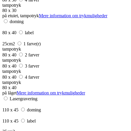
tampotryk
80 x 30
på etuiet, tampotryk
Mere information om trykmuligheder
doming
80 x 40
label
25cm2
1 farve(r)
tampotryk
80 x 40
2 farver
tampotryk
80 x 40
3 farver
tampotryk
80 x 40
4 farver
tampotryk
80 x 40
på låget
Mere information om trykmuligheder
Lasergravering
110 x 45
doming
110 x 45
label