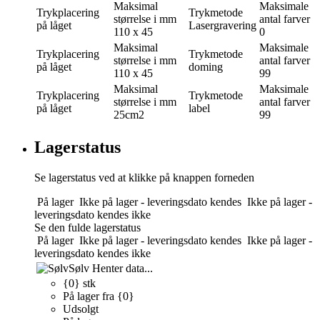
Maksimal
Maksimale
Trykplacering
Trykmetode
størrelse i mm
antal farver
på låget
Lasergravering
110 x 45
0
Maksimal
Maksimale
Trykplacering
Trykmetode
størrelse i mm
antal farver
på låget
doming
110 x 45
99
Maksimal
Maksimale
Trykplacering
Trykmetode
størrelse i mm
antal farver
på låget
label
25cm2
99
Lagerstatus
Se lagerstatus ved at klikke på knappen forneden
På lager
Ikke på lager - leveringsdato kendes
Ikke på lager -
leveringsdato kendes ikke
Se den fulde lagerstatus
På lager
Ikke på lager - leveringsdato kendes
Ikke på lager -
leveringsdato kendes ikke
Sølv
Henter data...
{0} stk
På lager fra {0}
Udsolgt