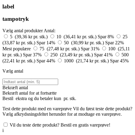
label
tampotryk
Vælg antal produkter
Antal:
5 (39,36 kr pr. stk.)
10 (36,41 kr pr. stk.)
Spar 8%
25
(33,87 kr pr. stk.)
Spar 14%
50 (30,99 kr pr. stk.)
Spar 22%
Mest populære
75 (27,48 kr pr. stk.)
Spar 31%
100 (25,11
kr pr. stk.)
Spar 37%
250 (23,49 kr pr. stk.)
Spar 41%
500
(22,41 kr pr. stk.)
Spar 44%
1000 (21,74 kr pr. stk.)
Spar 45%
Vælg antal
Bekræft antal
Bekræft antal for at fortsætte
Bestil
ekstra og du betaler kun
pr. stk.
Test dette produkt med en vareprøve
Vil du først teste dette produkt?
Vælg afkrydsningsfeltet herunder for at modtage en vareprøve.
Vil du teste dette produkt? Bestil en gratis vareprøve!
i