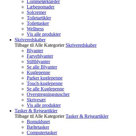
Lommetørklæder
Læbepomader
Solcremer
Toiletartikler
Toilettasker
Wellness
Vis alle produkter
Skriveredskaber
Tilbage til Alle Kategorier
Skriveredskaber
Blyanter
Farveblyanter
Stiftblyanter
Se alle Blyanter
Kuglepenne
Parker kuglepenne
Touch-kuglepenne
Se alle Kuglepenne
Overstregningstuscher
Skrivesæt
Vis alle produkter
Tasker & Rejseartikler
Tilbage til Alle Kategorier
Tasker & Rejseartikler
Bomuldsnet
Bæltetasker
Computertasker