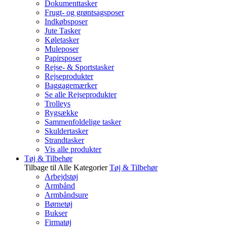
Dokumenttasker
Frugt- og grøntsagsposer
Indkøbsposer
Jute Tasker
Køletasker
Muleposer
Papirsposer
Rejse- & Sportstasker
Rejseprodukter
Baggagemærker
Se alle Rejseprodukter
Trolleys
Rygsække
Sammenfoldelige tasker
Skuldertasker
Strandtasker
Vis alle produkter
Tøj & Tilbehør
Tilbage til Alle Kategorier
Tøj & Tilbehør
Arbejdstøj
Armbånd
Armbåndsure
Børnetøj
Bukser
Firmatøj