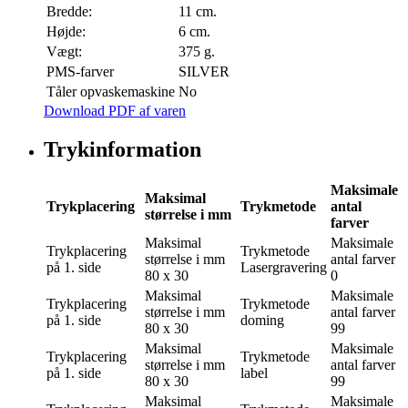
Bredde:
11 cm.
Højde:
6 cm.
Vægt:
375 g.
PMS-farver
SILVER
Tåler opvaskemaskine
No
Download PDF af varen
Trykinformation
Maksimale
Maksimal
Trykplacering
Trykmetode
antal
størrelse i mm
farver
Maksimal
Maksimale
Trykplacering
Trykmetode
størrelse i mm
antal farver
på 1. side
Lasergravering
80 x 30
0
Maksimal
Maksimale
Trykplacering
Trykmetode
størrelse i mm
antal farver
på 1. side
doming
80 x 30
99
Maksimal
Maksimale
Trykplacering
Trykmetode
størrelse i mm
antal farver
på 1. side
label
80 x 30
99
Maksimal
Maksimale