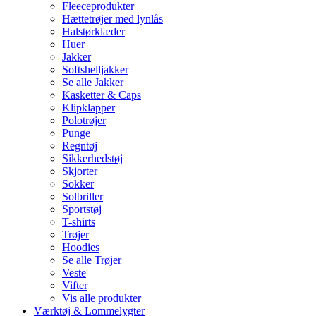
Fleeceprodukter
Hættetrøjer med lynlås
Halstørklæder
Huer
Jakker
Softshelljakker
Se alle Jakker
Kasketter & Caps
Klipklapper
Polotrøjer
Punge
Regntøj
Sikkerhedstøj
Skjorter
Sokker
Solbriller
Sportstøj
T-shirts
Trøjer
Hoodies
Se alle Trøjer
Veste
Vifter
Vis alle produkter
Værktøj & Lommelygter