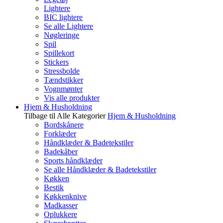
Lightere
BIC lightere
Se alle Lightere
Nøgleringe
Spil
Spillekort
Stickers
Stressbolde
Tændstikker
Vognmønter
Vis alle produkter
Hjem & Husholdning
Tilbage til Alle Kategorier
Hjem & Husholdning
Bordskånere
Forklæder
Håndklæder & Badetekstiler
Badekåber
Sports håndklæder
Se alle Håndklæder & Badetekstiler
Køkken
Bestik
Køkkenknive
Madkasser
Oplukkere