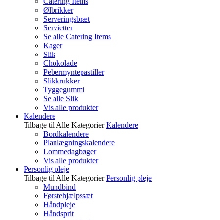
Catering Items
Ølbrikker
Serveringsbræt
Servietter
Se alle Catering Items
Kager
Slik
Chokolade
Pebermyntepastiller
Slikkrukker
Tyggegummi
Se alle Slik
Vis alle produkter
Kalendere
Tilbage til Alle Kategorier
Kalendere
Bordkalendere
Planlægningskalendere
Lommedagbøger
Vis alle produkter
Personlig pleje
Tilbage til Alle Kategorier
Personlig pleje
Mundbind
Førstehjælpssæt
Håndpleje
Håndsprit