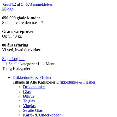
God
4.2
af 5 -
673
anmeldelser
650.000 glade kunder
Skal du være den næste?
Gratis vareprøver
Op til 40 kr.
80 års erfaring
Vi ved, hvad der virker
Søge
Log ind
Se alle kategorier
Luk
Menu
Terug
Kategorier
Drikkedunke & Flasker
Tilbage til Alle Kategorier
Drikkedunke & Flasker
Drikkedunke
Glas
Ølkrus
Te glas
Vinglas
Se alle Glas
Kaffe- & Underkopper