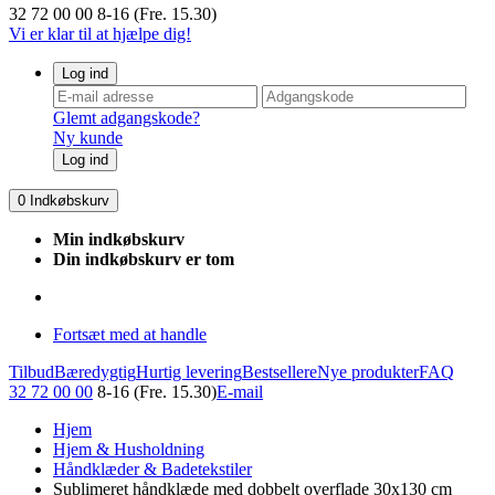
32 72 00 00
8-16 (Fre. 15.30)
Vi er klar til at hjælpe dig!
Log ind
Glemt adgangskode?
Ny kunde
Log ind
0
Indkøbskurv
Min indkøbskurv
Din indkøbskurv er tom
Fortsæt med at handle
Tilbud
Bæredygtig
Hurtig levering
Bestsellere
Nye produkter
FAQ
32 72 00 00
8-16 (Fre. 15.30)
E-mail
Hjem
Hjem & Husholdning
Håndklæder & Badetekstiler
Sublimeret håndklæde med dobbelt overflade 30x130 cm