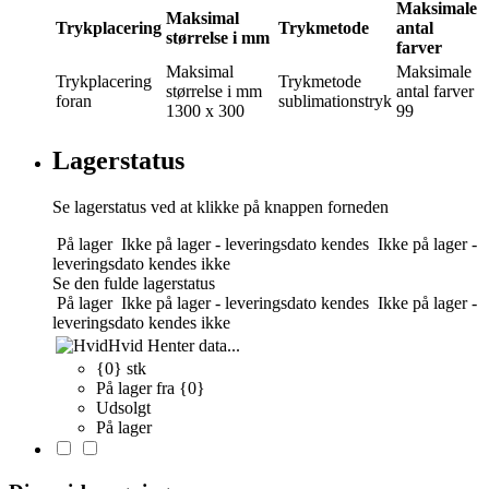
Maksimale
Maksimal
Trykplacering
Trykmetode
antal
størrelse i mm
farver
Maksimal
Maksimale
Trykplacering
Trykmetode
størrelse i mm
antal farver
foran
sublimationstryk
1300 x 300
99
Lagerstatus
Se lagerstatus ved at klikke på knappen forneden
På lager
Ikke på lager - leveringsdato kendes
Ikke på lager -
leveringsdato kendes ikke
Se den fulde lagerstatus
På lager
Ikke på lager - leveringsdato kendes
Ikke på lager -
leveringsdato kendes ikke
Hvid
Henter data...
{0} stk
På lager fra {0}
Udsolgt
På lager