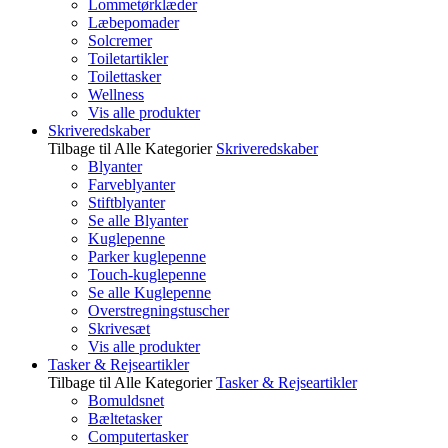
Lommetørklæder
Læbepomader
Solcremer
Toiletartikler
Toilettasker
Wellness
Vis alle produkter
Skriveredskaber
Tilbage til Alle Kategorier
Skriveredskaber
Blyanter
Farveblyanter
Stiftblyanter
Se alle Blyanter
Kuglepenne
Parker kuglepenne
Touch-kuglepenne
Se alle Kuglepenne
Overstregningstuscher
Skrivesæt
Vis alle produkter
Tasker & Rejseartikler
Tilbage til Alle Kategorier
Tasker & Rejseartikler
Bomuldsnet
Bæltetasker
Computertasker