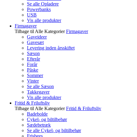
Se alle Opladere
Powerbanks
USB
Vis alle produkter
Firmagaver
Tilbage til Alle Kategorier
Firmagaver
Gaveideer
Gavesæt
Levering inden årsskiftet
Sæson
Efterår
Forår
Påske
Sommer
Vinter
Se alle Sæson
Takkegaver
Vis alle produkter
Fritid & Friluftsliv
Tilbage til Alle Kategorier
Fritid & Friluftsliv
Badebolde
Cykel- og biltilbehør
Sædebetræk
Se alle Cykel- og biltilbehør
Frisbees