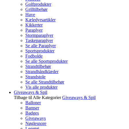
Golfprodukter
Grilltilbehør
Have
Kæledyrsartikler
Kikkerter
Paraplyer
Stormparaplyer
Taskeparaplyer
Se alle Paraplyer
Sportsprodukter
Fodbolde
Se alle Sportsprodukter
Strandtilbehør
Strandhåndklæder
Strandstole
Se alle Strandtilbehør
Vis alle produkter
Giveaways & Spil
Tilbage til Alle Kategorier
Giveaways & Spil
Balloner
Bamser
Badges
Giveaways
Nøglesnore
Legetøj