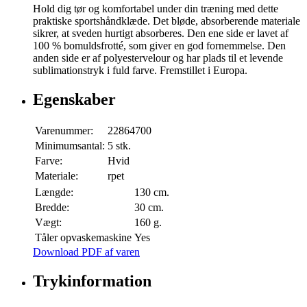
Hold dig tør og komfortabel under din træning med dette
praktiske sportshåndklæde. Det bløde, absorberende materiale
sikrer, at sveden hurtigt absorberes. Den ene side er lavet af
100 % bomuldsfrotté, som giver en god fornemmelse. Den
anden side er af polyestervelour og har plads til et levende
sublimationstryk i fuld farve. Fremstillet i Europa.
Egenskaber
Varenummer:
22864700
Minimumsantal:
5 stk.
Farve:
Hvid
Materiale:
rpet
Længde:
130 cm.
Bredde:
30 cm.
Vægt:
160 g.
Tåler opvaskemaskine
Yes
Download PDF af varen
Trykinformation