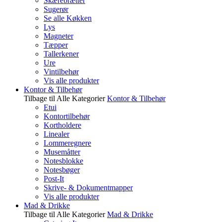
Skærebrætter
Sugerør
Se alle Køkken
Lys
Magneter
Tæpper
Tallerkener
Ure
Vintilbehør
Vis alle produkter
Kontor & Tilbehør
Tilbage til Alle Kategorier
Kontor & Tilbehør
Etui
Kontortilbehør
Kortholdere
Linealer
Lommeregnere
Musemåtter
Notesblokke
Notesbøger
Post-It
Skrive- & Dokumentmapper
Vis alle produkter
Mad & Drikke
Tilbage til Alle Kategorier
Mad & Drikke