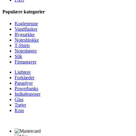
Populære kategorier
Kuglepenne
Vandflasker
Rygsække
Notesblokke
T-Shirts
Notesbøger
Slik
Firmagaver
Lightere
Forklæder
Paraplyer
Powerbanks
Indkøbsposer
Glas
Trøjer
Krus