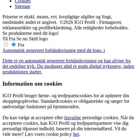
Cookies
Sitemap
Priserne er ekskl. moms, evt. lovpligtige afgifter og fragt,
medmindre andet er angivet. ©2026 IGO Profil - Firmagaver,
reklameartikler og profilbeklædning. Alle rettigheder forbeholdes.
Se produkterne med dit logo!
Til
Fra
Se nu
Skift logo
Fra
Automatisk genereret forhåndsvisning med dit logo.
i
Dette er en automatisk genereret forhåndsvisning og kan afvige fra
det endelige tryk. Du modtager altid et gratis digital trykprøve, inden
produktionen starter.
Information om cookies
IGO Profil bruger første- og tredjepartscookies for at optimere din
shoppingoplevelse. Standardcookies er obligatoriske og sørger for
nødvendige funktioner på hjemmesiden.
Du kan vælge at acceptere eller
fravælge
personlige cookies. Når du
accepterer cookies, kan IGO Profil og tredjepartspartnere vise dig
personligt tilpasset indhold, baseret på din internetadfærd. Vil du
vide mere? Læs vores cookie policy
her
.