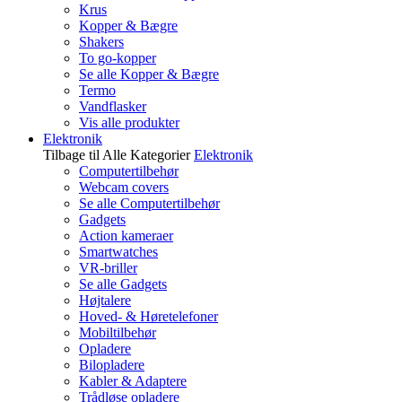
Krus
Kopper & Bægre
Shakers
To go-kopper
Se alle Kopper & Bægre
Termo
Vandflasker
Vis alle produkter
Elektronik
Tilbage til Alle Kategorier
Elektronik
Computertilbehør
Webcam covers
Se alle Computertilbehør
Gadgets
Action kameraer
Smartwatches
VR-briller
Se alle Gadgets
Højtalere
Hoved- & Høretelefoner
Mobiltilbehør
Opladere
Bilopladere
Kabler & Adaptere
Trådløse opladere