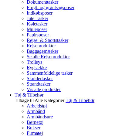
Dokumenttasker
Frugt- og grøntsagsposer
Indkøbsposer
Jute Tasker
Køletasker
Muleposer
Papirsposer
Rejse- & Sportstasker
Rejseprodukter
Baggagemærker
Se alle Rejseprodukter
Trolleys
Rygsække
Sammenfoldelige tasker
Skuldertasker
Strandtasker
Vis alle produkter
Tøj & Tilbehør
Tilbage til Alle Kategorier
Tøj & Tilbehør
Arbejdstøj
Armbånd
Armbåndsure
Børnetøj
Bukser
Firmatøj