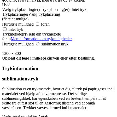
Hvid
Vælg trykplacering(er)
Trykplacering(er):
Intet tryk
Trykplaceringer
Vælg trykplacering
(flere er mulige)
Hurtigste mulighed
foran
Intet tryk
Trykmetode(r)
Vælg din trykmetode
foran
Mere information om trykmuligheder
Hurtigste mulighed
sublimationstryk
1300 x 300
Upload dit logo i indkøbskurven eller efter bestilling.
Trykinformation
sublimationstryk
Sublimation er en trykmetode, hvor et digitaltryk på papir gases ind i
materialet ved hjælp af en varmepresse. Det særlige
sublimeringsblæk har egenskaben ved en bestemt temperatur at
skifte fra et fast stof til en gasformig tilstand ved at omgå
væskefasen. Trykket væves dermed ind i materialet.
Vælg antal produkter
Antal: