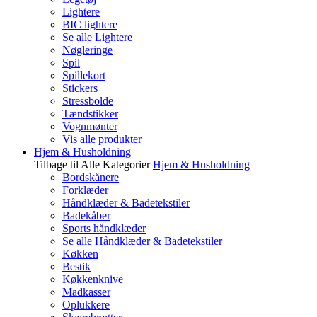
Lightere
BIC lightere
Se alle Lightere
Nøgleringe
Spil
Spillekort
Stickers
Stressbolde
Tændstikker
Vognmønter
Vis alle produkter
Hjem & Husholdning
Tilbage til Alle Kategorier
Hjem & Husholdning
Bordskånere
Forklæder
Håndklæder & Badetekstiler
Badekåber
Sports håndklæder
Se alle Håndklæder & Badetekstiler
Køkken
Bestik
Køkkenknive
Madkasser
Oplukkere