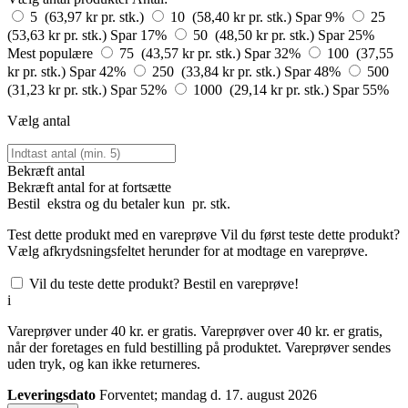
5 (63,97 kr pr. stk.)
10 (58,40 kr pr. stk.)
Spar 9%
25
(53,63 kr pr. stk.)
Spar 17%
50 (48,50 kr pr. stk.)
Spar 25%
Mest populære
75 (43,57 kr pr. stk.)
Spar 32%
100 (37,55
kr pr. stk.)
Spar 42%
250 (33,84 kr pr. stk.)
Spar 48%
500
(31,23 kr pr. stk.)
Spar 52%
1000 (29,14 kr pr. stk.)
Spar 55%
Vælg antal
Bekræft antal
Bekræft antal for at fortsætte
Bestil
ekstra og du betaler kun
pr. stk.
Test dette produkt med en vareprøve
Vil du først teste dette produkt?
Vælg afkrydsningsfeltet herunder for at modtage en vareprøve.
Vil du teste dette produkt? Bestil en vareprøve!
i
Vareprøver under 40 kr. er gratis. Vareprøver over 40 kr. er gratis,
når der foretages en fuld bestilling på produktet. Vareprøver sendes
uden tryk, og kan ikke returneres.
Leveringsdato
Forventet; mandag d. 17. august 2026