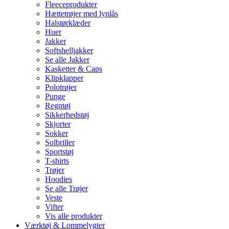
Fleeceprodukter
Hættetrøjer med lynlås
Halstørklæder
Huer
Jakker
Softshelljakker
Se alle Jakker
Kasketter & Caps
Klipklapper
Polotrøjer
Punge
Regntøj
Sikkerhedstøj
Skjorter
Sokker
Solbriller
Sportstøj
T-shirts
Trøjer
Hoodies
Se alle Trøjer
Veste
Vifter
Vis alle produkter
Værktøj & Lommelygter