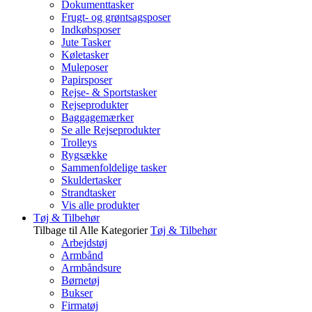
Dokumenttasker
Frugt- og grøntsagsposer
Indkøbsposer
Jute Tasker
Køletasker
Muleposer
Papirsposer
Rejse- & Sportstasker
Rejseprodukter
Baggagemærker
Se alle Rejseprodukter
Trolleys
Rygsække
Sammenfoldelige tasker
Skuldertasker
Strandtasker
Vis alle produkter
Tøj & Tilbehør
Tilbage til Alle Kategorier
Tøj & Tilbehør
Arbejdstøj
Armbånd
Armbåndsure
Børnetøj
Bukser
Firmatøj