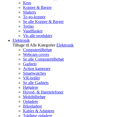
Krus
Kopper & Bægre
Shakers
To go-kopper
Se alle Kopper & Bægre
Termo
Vandflasker
Vis alle produkter
Elektronik
Tilbage til Alle Kategorier
Elektronik
Computertilbehør
Webcam covers
Se alle Computertilbehør
Gadgets
Action kameraer
Smartwatches
VR-briller
Se alle Gadgets
Højtalere
Hoved- & Høretelefoner
Mobiltilbehør
Opladere
Bilopladere
Kabler & Adaptere
Trådløse opladere