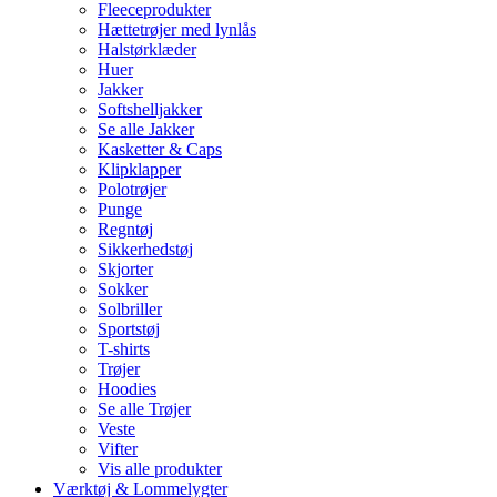
Fleeceprodukter
Hættetrøjer med lynlås
Halstørklæder
Huer
Jakker
Softshelljakker
Se alle Jakker
Kasketter & Caps
Klipklapper
Polotrøjer
Punge
Regntøj
Sikkerhedstøj
Skjorter
Sokker
Solbriller
Sportstøj
T-shirts
Trøjer
Hoodies
Se alle Trøjer
Veste
Vifter
Vis alle produkter
Værktøj & Lommelygter