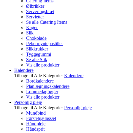
Catering Items
Ølbrikker
Serveringsbræt
Servietter
Se alle Catering Items
Kager
Slik
Chokolade
Pebermyntepastiller
Slikkrukker
Tyggegummi
Se alle Slik
Vis alle produkter
Kalendere
Tilbage til Alle Kategorier
Kalendere
Bordkalendere
Planlægningskalendere
Lommedagbøger
Vis alle produkter
Personlig pleje
Tilbage til Alle Kategorier
Personlig pleje
Mundbind
Førstehjælpssæt
Håndpleje
Håndsprit