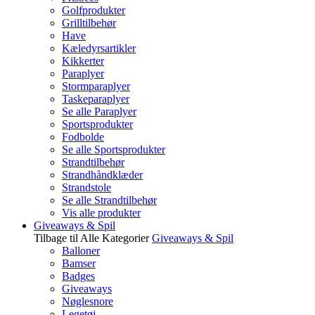
Golfprodukter
Grilltilbehør
Have
Kæledyrsartikler
Kikkerter
Paraplyer
Stormparaplyer
Taskeparaplyer
Se alle Paraplyer
Sportsprodukter
Fodbolde
Se alle Sportsprodukter
Strandtilbehør
Strandhåndklæder
Strandstole
Se alle Strandtilbehør
Vis alle produkter
Giveaways & Spil
Tilbage til Alle Kategorier
Giveaways & Spil
Balloner
Bamser
Badges
Giveaways
Nøglesnore
Legetøj