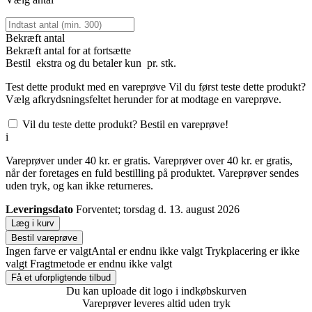
Bekræft antal
Bekræft antal for at fortsætte
Bestil
ekstra og du betaler kun
pr. stk.
Test dette produkt med en vareprøve
Vil du først teste dette produkt?
Vælg afkrydsningsfeltet herunder for at modtage en vareprøve.
Vil du teste dette produkt? Bestil en vareprøve!
i
Vareprøver under 40 kr. er gratis. Vareprøver over 40 kr. er gratis,
når der foretages en fuld bestilling på produktet. Vareprøver sendes
uden tryk, og kan ikke returneres.
Leveringsdato
Forventet; torsdag d. 13. august 2026
Læg i kurv
Bestil vareprøve
Ingen farve er valgt
Antal er endnu ikke valgt
Trykplacering er ikke
valgt
Fragtmetode er endnu ikke valgt
Få et uforpligtende tilbud
Du kan uploade dit logo i indkøbskurven
Vareprøver leveres altid uden tryk