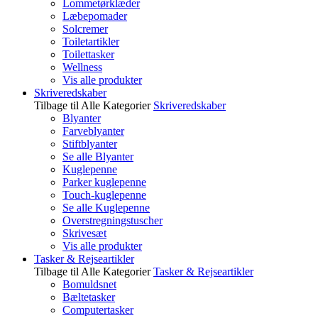
Lommetørklæder
Læbepomader
Solcremer
Toiletartikler
Toilettasker
Wellness
Vis alle produkter
Skriveredskaber
Tilbage til Alle Kategorier
Skriveredskaber
Blyanter
Farveblyanter
Stiftblyanter
Se alle Blyanter
Kuglepenne
Parker kuglepenne
Touch-kuglepenne
Se alle Kuglepenne
Overstregningstuscher
Skrivesæt
Vis alle produkter
Tasker & Rejseartikler
Tilbage til Alle Kategorier
Tasker & Rejseartikler
Bomuldsnet
Bæltetasker
Computertasker