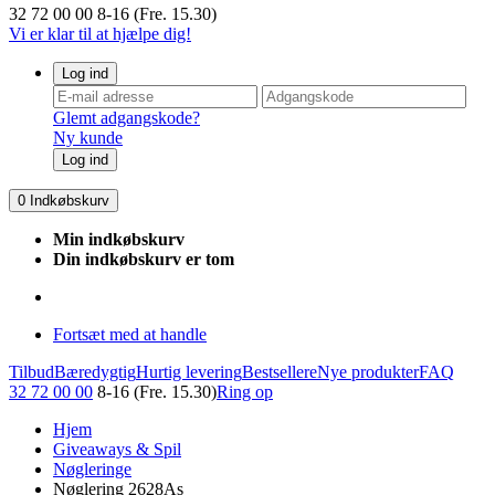
32 72 00 00
8-16 (Fre. 15.30)
Vi er klar til at hjælpe dig!
Log ind
Glemt adgangskode?
Ny kunde
Log ind
0
Indkøbskurv
Min indkøbskurv
Din indkøbskurv er tom
Fortsæt med at handle
Tilbud
Bæredygtig
Hurtig levering
Bestsellere
Nye produkter
FAQ
32 72 00 00
8-16 (Fre. 15.30)
Ring op
Hjem
Giveaways & Spil
Nøgleringe
Nøglering 2628As