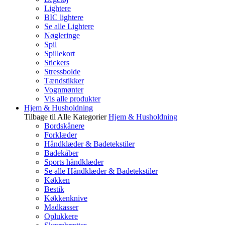
Lightere
BIC lightere
Se alle Lightere
Nøgleringe
Spil
Spillekort
Stickers
Stressbolde
Tændstikker
Vognmønter
Vis alle produkter
Hjem & Husholdning
Tilbage til Alle Kategorier
Hjem & Husholdning
Bordskånere
Forklæder
Håndklæder & Badetekstiler
Badekåber
Sports håndklæder
Se alle Håndklæder & Badetekstiler
Køkken
Bestik
Køkkenknive
Madkasser
Oplukkere