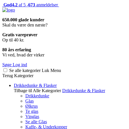
God
4.2
af 5 -
673
anmeldelser
650.000 glade kunder
Skal du være den næste?
Gratis vareprøver
Op til 40 kr.
80 års erfaring
Vi ved, hvad der virker
Søge
Log ind
Se alle kategorier
Luk
Menu
Terug
Kategorier
Drikkedunke & Flasker
Tilbage til Alle Kategorier
Drikkedunke & Flasker
Drikkedunke
Glas
Ølkrus
Te glas
Vinglas
Se alle Glas
Kaffe- & Underkopper