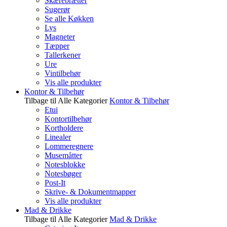
Skærebrætter
Sugerør
Se alle Køkken
Lys
Magneter
Tæpper
Tallerkener
Ure
Vintilbehør
Vis alle produkter
Kontor & Tilbehør
Tilbage til Alle Kategorier
Kontor & Tilbehør
Etui
Kontortilbehør
Kortholdere
Linealer
Lommeregnere
Musemåtter
Notesblokke
Notesbøger
Post-It
Skrive- & Dokumentmapper
Vis alle produkter
Mad & Drikke
Tilbage til Alle Kategorier
Mad & Drikke