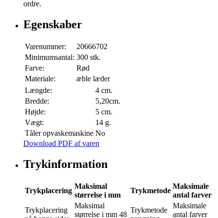
ordre.
Egenskaber
Varenummer:
20666702
Minimumsantal:
300 stk.
Farve:
Rød
Materiale:
æble læder
Længde:
4 cm.
Bredde:
5,20cm.
Højde:
5 cm.
Vægt:
14 g.
Tåler opvaskemaskine
No
Download PDF af varen
Trykinformation
Maksimal
Maksimale
Trykplacering
Trykmetode
størrelse i mm
antal farver
Maksimal
Maksimale
Trykplacering
Trykmetode
størrelse i mm
48
antal farver