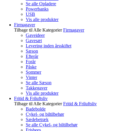
Se alle Opladere
Powerbanks
USB
Vis alle produkter
Firmagaver
Tilbage til Alle Kategorier
Firmagaver
Gaveideer
Gavesæt
Levering inden årsskiftet
Sæson
Efterår
Forår
Påske
Sommer
Vinter
Se alle Sæson
Takkegaver
Vis alle produkter
Fritid & Friluftsliv
Tilbage til Alle Kategorier
Fritid & Friluftsliv
Badebolde
Cykel- og biltilbehør
Sædebetræk
Se alle Cykel- og biltilbehør
Frisbees