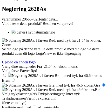
Nøglering 2628As
varenummer 20666702
Henter data...
Vil du teste dette produkt? Bestil en vareprøve!
(delvis) nyt naturmateriale
Zoom
Se dit logo på denne vare
Se dette produkt med dit logo
Se dette
produkt uden dit logo
LogoView er ikke tilgængelig
Upload en anden logo
Vælg dine muligheder
Fra
21,54 kr
ekskl. moms
Vælg farve
Farve:
Rød
Brun
Grå
Rød
Vælg trykplacering(er)
Trykplacering(er):
Intet tryk
Trykplaceringer
Vælg trykplacering
(flere er mulige)
Hurtigste mulighed
på begge sider