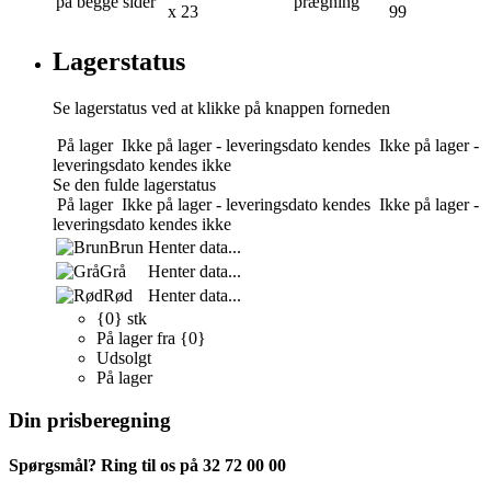
på begge sider
prægning
x 23
99
Lagerstatus
Se lagerstatus ved at klikke på knappen forneden
På lager
Ikke på lager - leveringsdato kendes
Ikke på lager -
leveringsdato kendes ikke
Se den fulde lagerstatus
På lager
Ikke på lager - leveringsdato kendes
Ikke på lager -
leveringsdato kendes ikke
Brun
Henter data...
Grå
Henter data...
Rød
Henter data...
{0} stk
På lager fra {0}
Udsolgt
På lager
Din prisberegning
Spørgsmål? Ring til os på 32 72 00 00