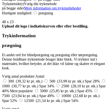
Trykmetode(r)
Vælg din trykmetode
på begge sider
Mere information om trykmuligheder
Hurtigste mulighed
prægning
48 x 23
Upload dit logo i indkøbskurven eller efter bestilling.
Trykinformation
prægning
Et andet ord for blindprægning og prægning eller tørprægning.
Denne holdbare trykmetode bruger ikke blæk. Vi trykker ind i
materialet, hvilket betyder, at det ikke vil falme og skaber et elegant
look.
Vælg antal produkter
Antal:
300 (39,32 kr pr. stk.)
500 (33,99 kr pr. stk.)
Spar 28%
1000 (30,77 kr pr. stk.)
Spar 34%
2500 (28,10 kr pr. stk.)
Spar
40%
Mest populære
5000 (25,85 kr pr. stk.)
Spar 45%
7500 (23,94 kr pr. stk.)
Spar 49%
10000 (22,68 kr pr. stk.)
Spar 52%
12500 (21,54 kr pr. stk.)
Spar 54%
Vælg antal