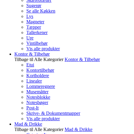
Skærebrætter
Sugerør
Se alle Køkken
Lys
Magneter
Tæpper
Tallerkener
Ure
Vintilbehør
Vis alle produkter
Kontor & Tilbehør
Tilbage til Alle Kategorier
Kontor & Tilbehør
Etui
Kontortilbehør
Kortholdere
Linealer
Lommeregnere
Musemåtter
Notesblokke
Notesbøger
Post-It
Skrive- & Dokumentmapper
Vis alle produkter
Mad & Drikke
Tilbage til Alle Kategorier
Mad & Drikke