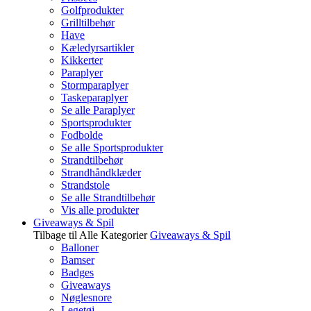
Golfprodukter
Grilltilbehør
Have
Kæledyrsartikler
Kikkerter
Paraplyer
Stormparaplyer
Taskeparaplyer
Se alle Paraplyer
Sportsprodukter
Fodbolde
Se alle Sportsprodukter
Strandtilbehør
Strandhåndklæder
Strandstole
Se alle Strandtilbehør
Vis alle produkter
Giveaways & Spil
Tilbage til Alle Kategorier
Giveaways & Spil
Balloner
Bamser
Badges
Giveaways
Nøglesnore
Legetøj