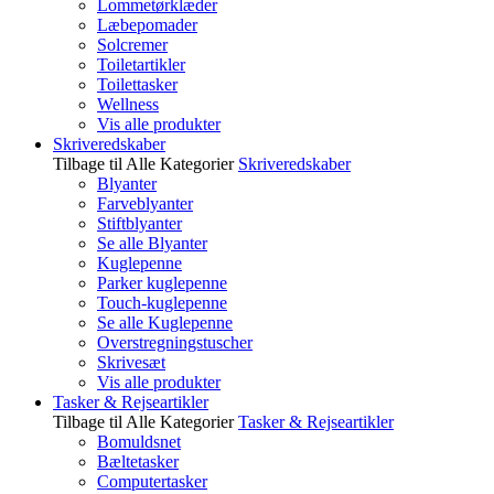
Lommetørklæder
Læbepomader
Solcremer
Toiletartikler
Toilettasker
Wellness
Vis alle produkter
Skriveredskaber
Tilbage til Alle Kategorier
Skriveredskaber
Blyanter
Farveblyanter
Stiftblyanter
Se alle Blyanter
Kuglepenne
Parker kuglepenne
Touch-kuglepenne
Se alle Kuglepenne
Overstregningstuscher
Skrivesæt
Vis alle produkter
Tasker & Rejseartikler
Tilbage til Alle Kategorier
Tasker & Rejseartikler
Bomuldsnet
Bæltetasker
Computertasker