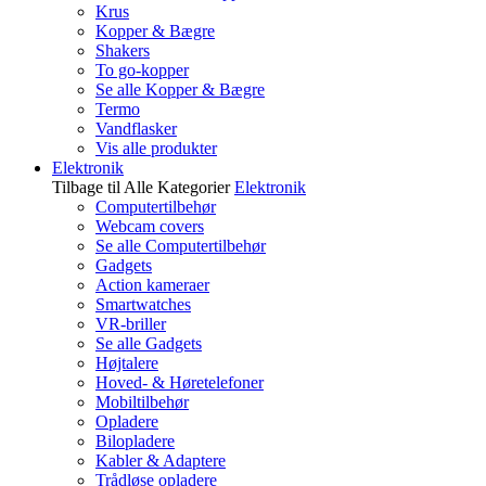
Krus
Kopper & Bægre
Shakers
To go-kopper
Se alle Kopper & Bægre
Termo
Vandflasker
Vis alle produkter
Elektronik
Tilbage til Alle Kategorier
Elektronik
Computertilbehør
Webcam covers
Se alle Computertilbehør
Gadgets
Action kameraer
Smartwatches
VR-briller
Se alle Gadgets
Højtalere
Hoved- & Høretelefoner
Mobiltilbehør
Opladere
Bilopladere
Kabler & Adaptere
Trådløse opladere