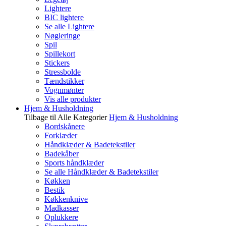
Lightere
BIC lightere
Se alle Lightere
Nøgleringe
Spil
Spillekort
Stickers
Stressbolde
Tændstikker
Vognmønter
Vis alle produkter
Hjem & Husholdning
Tilbage til Alle Kategorier
Hjem & Husholdning
Bordskånere
Forklæder
Håndklæder & Badetekstiler
Badekåber
Sports håndklæder
Se alle Håndklæder & Badetekstiler
Køkken
Bestik
Køkkenknive
Madkasser
Oplukkere