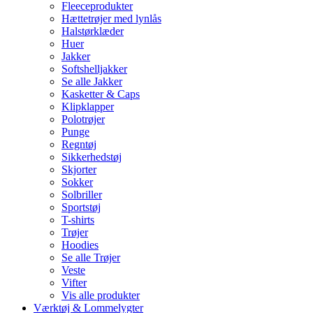
Fleeceprodukter
Hættetrøjer med lynlås
Halstørklæder
Huer
Jakker
Softshelljakker
Se alle Jakker
Kasketter & Caps
Klipklapper
Polotrøjer
Punge
Regntøj
Sikkerhedstøj
Skjorter
Sokker
Solbriller
Sportstøj
T-shirts
Trøjer
Hoodies
Se alle Trøjer
Veste
Vifter
Vis alle produkter
Værktøj & Lommelygter