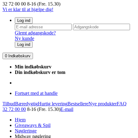
32 72 00 00
8-16 (Fre. 15.30)
Vi er klar til at hjælpe dig!
Log ind
Glemt adgangskode?
Ny kunde
Log ind
0
Indkøbskurv
Min indkøbskurv
Din indkøbskurv er tom
Fortsæt med at handle
Tilbud
Bæredygtig
Hurtig levering
Bestsellere
Nye produkter
FAQ
32 72 00 00
8-16 (Fre. 15.30)
E-mail
Hjem
Giveaways & Spil
Nøgleringe
Midway nøglering