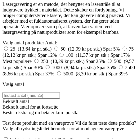
Lasergravering er en metode, der benytter en laserstråle til at
indgravere trykket i materialet. Dette skaber en fordybning. Vi
bruger computerstyrede lasere, der kan gravere utrolig præcist. Vi
arbejder med et fuldautomatiseret system, der fungerer uden
operatør. Vær opmærksom på, at farven kan variere ved
lasergravering på naturprodukter som for eksempel bambus.
Vælg antal produkter
Antal:
25 (13,64 kr pr. stk.)
50 (12,99 kr pr. stk.)
Spar 5%
75
(12,12 kr pr. stk.)
Spar 12%
100 (11,37 kr pr. stk.)
Spar 17%
Mest populære
250 (10,29 kr pr. stk.)
Spar 25%
500 (9,57
kr pr. stk.)
Spar 30%
1000 (8,94 kr pr. stk.)
Spar 35%
2500
(8,66 kr pr. stk.)
Spar 37%
5000 (8,39 kr pr. stk.)
Spar 39%
Vælg antal
Bekræft antal
Bekræft antal for at fortsætte
Bestil
ekstra og du betaler kun
pr. stk.
Test dette produkt med en vareprøve
Vil du først teste dette produkt?
Vælg afkrydsningsfeltet herunder for at modtage en vareprøve.