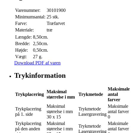
Varenummer:
30101900
Minimumsantal:
25 stk.
Farve:
Træfarvet
Materiale:
træ
Længde:
8,50cm.
Bredde:
2,50cm.
Højde:
0,50cm.
Vægt:
27 g.
Download PDF af varen
Trykinformation
Maksimale
Maksimal
Trykplacering
Trykmetode
antal
størrelse i mm
farver
Maksimal
Maksimale
Trykplacering
Trykmetode
størrelse i mm
antal farver
på 1. side
Lasergravering
30 x 15
0
Trykplacering
Maksimal
Maksimale
Trykmetode
på den anden
størrelse i mm
antal farver
Lasergravering