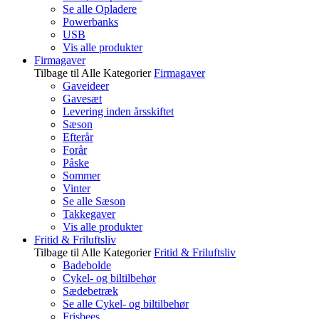
Se alle Opladere
Powerbanks
USB
Vis alle produkter
Firmagaver
Tilbage til Alle Kategorier
Firmagaver
Gaveideer
Gavesæt
Levering inden årsskiftet
Sæson
Efterår
Forår
Påske
Sommer
Vinter
Se alle Sæson
Takkegaver
Vis alle produkter
Fritid & Friluftsliv
Tilbage til Alle Kategorier
Fritid & Friluftsliv
Badebolde
Cykel- og biltilbehør
Sædebetræk
Se alle Cykel- og biltilbehør
Frisbees