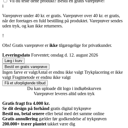
Vil du teste dette produkt? Bestil en gratis vareprøve!
i
Vareprøver under 40 kr. er gratis. Vareprøver over 40 kr. er gratis,
når der foretages en fuld bestilling på produktet. Vareprøver sendes
uden tryk, og kan ikke returneres.
!
Obs! Gratis vareprøver er
ikke
tilgængelige for privatkunder.
Leveringsdato
Forventet; onsdag d. 12. august 2026
Læg i kurv
Bestil en gratis vareprøve
Ingen farve er valgt
Antal er endnu ikke valgt
Trykplacering er ikke
valgt
Fragtmetode er endnu ikke valgt
Få et uforpligtende tilbud
Du kan uploade dit logo i indkøbskurven
Vareprøver leveres altid uden tryk
Gratis fragt fra 4.000 kr.
Se dit design på forhånd
gratis digital trykprøve
Bestil nu, betal senere
eller betal med det samme online
Gratis annullering
gælder før godkendelse af trykprøven
200.000+
træer plantet
takket være dig