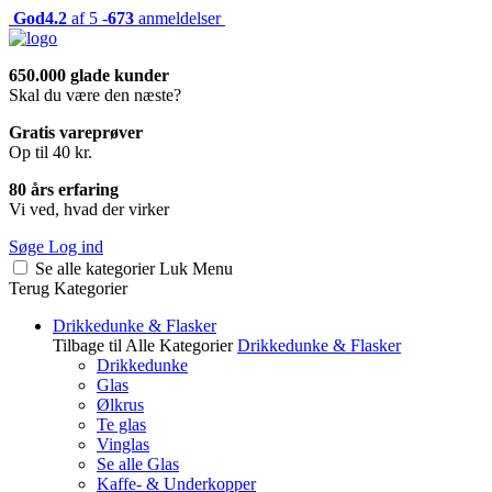
God
4.2
af 5 -
673
anmeldelser
650.000 glade kunder
Skal du være den næste?
Gratis vareprøver
Op til 40 kr.
80 års erfaring
Vi ved, hvad der virker
Søge
Log ind
Se alle kategorier
Luk
Menu
Terug
Kategorier
Drikkedunke & Flasker
Tilbage til Alle Kategorier
Drikkedunke & Flasker
Drikkedunke
Glas
Ølkrus
Te glas
Vinglas
Se alle Glas
Kaffe- & Underkopper