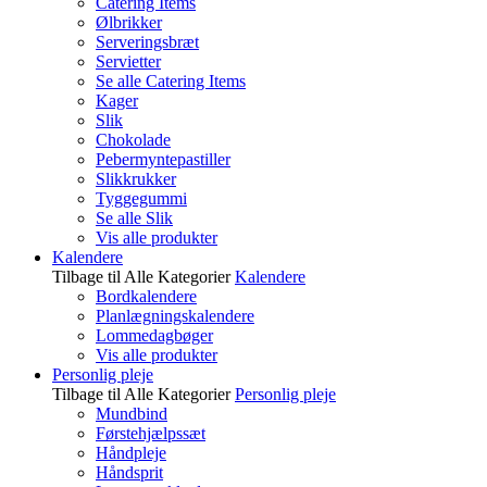
Catering Items
Ølbrikker
Serveringsbræt
Servietter
Se alle Catering Items
Kager
Slik
Chokolade
Pebermyntepastiller
Slikkrukker
Tyggegummi
Se alle Slik
Vis alle produkter
Kalendere
Tilbage til Alle Kategorier
Kalendere
Bordkalendere
Planlægningskalendere
Lommedagbøger
Vis alle produkter
Personlig pleje
Tilbage til Alle Kategorier
Personlig pleje
Mundbind
Førstehjælpssæt
Håndpleje
Håndsprit