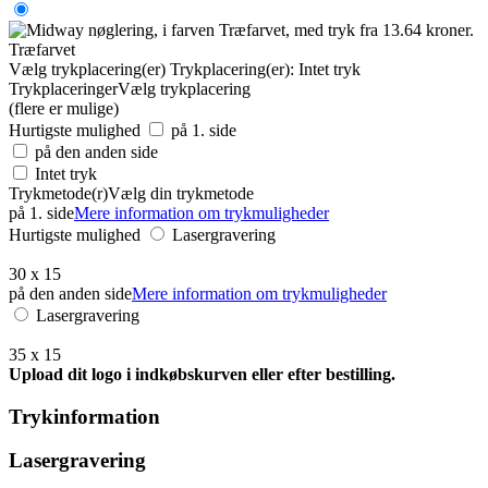
Træfarvet
Vælg trykplacering(er)
Trykplacering(er):
Intet tryk
Trykplaceringer
Vælg trykplacering
(flere er mulige)
Hurtigste mulighed
på 1. side
på den anden side
Intet tryk
Trykmetode(r)
Vælg din trykmetode
på 1. side
Mere information om trykmuligheder
Hurtigste mulighed
Lasergravering
30 x 15
på den anden side
Mere information om trykmuligheder
Lasergravering
35 x 15
Upload dit logo i indkøbskurven eller efter bestilling.
Trykinformation
Lasergravering