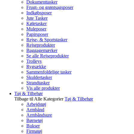
Dokumenttasker
Frugt- og grøntsagsposer
Indkøbsposer
Jute Tasker
Køletasker
Muleposer
Papirsposer
Rejse- & Sportstasker
Rejseprodukter
Baggagemærker
Se alle Rejseprodukter
Trolleys
Rygsække
Sammenfoldelige tasker
Skuldertasker
Strandtasker
Vis alle produkter
Tøj & Tilbehør
Tilbage til Alle Kategorier
Tøj & Tilbehør
Arbejdstøj
Armbånd
Armbåndsure
Børnetøj
Bukser
Firmatøj