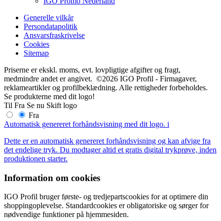
IGO Promo Nederland
Generelle vilkår
Persondatapolitik
Ansvarsfraskrivelse
Cookies
Sitemap
Priserne er ekskl. moms, evt. lovpligtige afgifter og fragt,
medmindre andet er angivet. ©2026 IGO Profil - Firmagaver,
reklameartikler og profilbeklædning. Alle rettigheder forbeholdes.
Se produkterne med dit logo!
Til
Fra
Se nu
Skift logo
Fra
Automatisk genereret forhåndsvisning med dit logo.
i
Dette er en automatisk genereret forhåndsvisning og kan afvige fra
det endelige tryk. Du modtager altid et gratis digital trykprøve, inden
produktionen starter.
Information om cookies
IGO Profil bruger første- og tredjepartscookies for at optimere din
shoppingoplevelse. Standardcookies er obligatoriske og sørger for
nødvendige funktioner på hjemmesiden.