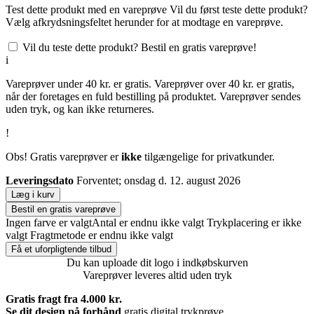
Test dette produkt med en vareprøve
Vil du først teste dette produkt?
Vælg afkrydsningsfeltet herunder for at modtage en vareprøve.
Vil du teste dette produkt? Bestil en gratis vareprøve!
i
Vareprøver under 40 kr. er gratis. Vareprøver over 40 kr. er gratis,
når der foretages en fuld bestilling på produktet. Vareprøver sendes
uden tryk, og kan ikke returneres.
!
Obs! Gratis vareprøver er
ikke
tilgængelige for privatkunder.
Leveringsdato
Forventet; onsdag d. 12. august 2026
Læg i kurv
Bestil en gratis vareprøve
Ingen farve er valgt
Antal er endnu ikke valgt
Trykplacering er ikke
valgt
Fragtmetode er endnu ikke valgt
Få et uforpligtende tilbud
Du kan uploade dit logo i indkøbskurven
Vareprøver leveres altid uden tryk
Gratis fragt fra 4.000 kr.
Se dit design på forhånd
gratis digital trykprøve