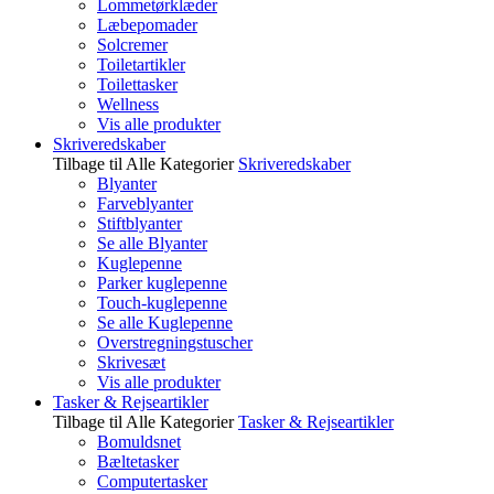
Lommetørklæder
Læbepomader
Solcremer
Toiletartikler
Toilettasker
Wellness
Vis alle produkter
Skriveredskaber
Tilbage til Alle Kategorier
Skriveredskaber
Blyanter
Farveblyanter
Stiftblyanter
Se alle Blyanter
Kuglepenne
Parker kuglepenne
Touch-kuglepenne
Se alle Kuglepenne
Overstregningstuscher
Skrivesæt
Vis alle produkter
Tasker & Rejseartikler
Tilbage til Alle Kategorier
Tasker & Rejseartikler
Bomuldsnet
Bæltetasker
Computertasker