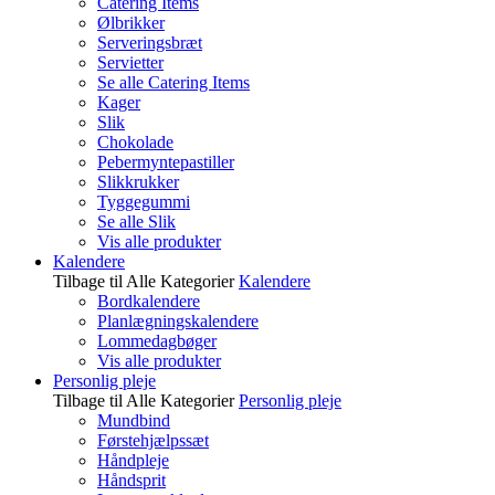
Catering Items
Ølbrikker
Serveringsbræt
Servietter
Se alle Catering Items
Kager
Slik
Chokolade
Pebermyntepastiller
Slikkrukker
Tyggegummi
Se alle Slik
Vis alle produkter
Kalendere
Tilbage til Alle Kategorier
Kalendere
Bordkalendere
Planlægningskalendere
Lommedagbøger
Vis alle produkter
Personlig pleje
Tilbage til Alle Kategorier
Personlig pleje
Mundbind
Førstehjælpssæt
Håndpleje
Håndsprit