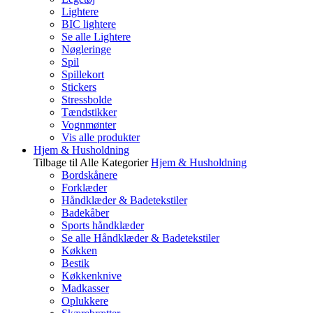
Lightere
BIC lightere
Se alle Lightere
Nøgleringe
Spil
Spillekort
Stickers
Stressbolde
Tændstikker
Vognmønter
Vis alle produkter
Hjem & Husholdning
Tilbage til Alle Kategorier
Hjem & Husholdning
Bordskånere
Forklæder
Håndklæder & Badetekstiler
Badekåber
Sports håndklæder
Se alle Håndklæder & Badetekstiler
Køkken
Bestik
Køkkenknive
Madkasser
Oplukkere