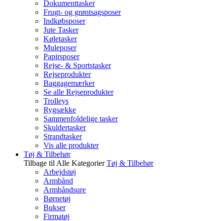
Dokumenttasker
Frugt- og grøntsagsposer
Indkøbsposer
Jute Tasker
Køletasker
Muleposer
Papirsposer
Rejse- & Sportstasker
Rejseprodukter
Baggagemærker
Se alle Rejseprodukter
Trolleys
Rygsække
Sammenfoldelige tasker
Skuldertasker
Strandtasker
Vis alle produkter
Tøj & Tilbehør
Tilbage til Alle Kategorier
Tøj & Tilbehør
Arbejdstøj
Armbånd
Armbåndsure
Børnetøj
Bukser
Firmatøj