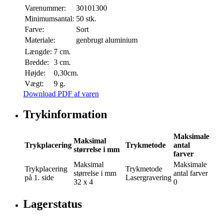
Varenummer:
30101300
Minimumsantal:
50 stk.
Farve:
Sort
Materiale:
genbrugt aluminium
Længde:
7 cm.
Bredde:
3 cm.
Højde:
0,30cm.
Vægt:
9 g.
Download PDF af varen
Trykinformation
Maksimale
Maksimal
Trykplacering
Trykmetode
antal
størrelse i mm
farver
Maksimal
Maksimale
Trykplacering
Trykmetode
størrelse i mm
antal farver
på 1. side
Lasergravering
32 x 4
0
Lagerstatus