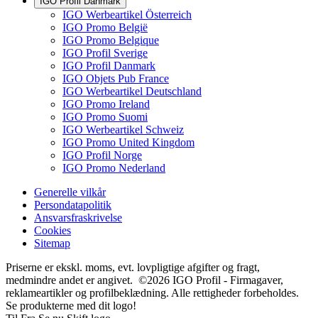
IGO Profil Danmark
IGO Werbeartikel Österreich
IGO Promo België
IGO Promo Belgique
IGO Profil Sverige
IGO Profil Danmark
IGO Objets Pub France
IGO Werbeartikel Deutschland
IGO Promo Ireland
IGO Promo Suomi
IGO Werbeartikel Schweiz
IGO Promo United Kingdom
IGO Profil Norge
IGO Promo Nederland
Generelle vilkår
Persondatapolitik
Ansvarsfraskrivelse
Cookies
Sitemap
Priserne er ekskl. moms, evt. lovpligtige afgifter og fragt,
medmindre andet er angivet. ©2026 IGO Profil - Firmagaver,
reklameartikler og profilbeklædning. Alle rettigheder forbeholdes.
Se produkterne med dit logo!