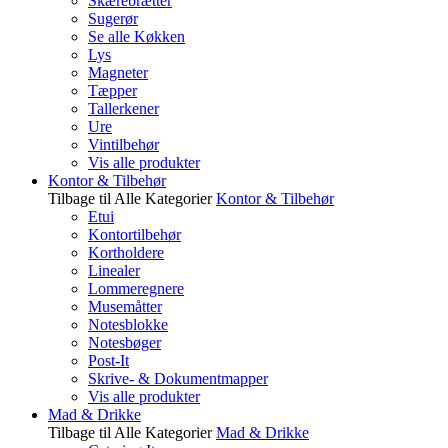
Skærebrætter
Sugerør
Se alle Køkken
Lys
Magneter
Tæpper
Tallerkener
Ure
Vintilbehør
Vis alle produkter
Kontor & Tilbehør
Tilbage til Alle Kategorier
Kontor & Tilbehør
Etui
Kontortilbehør
Kortholdere
Linealer
Lommeregnere
Musemåtter
Notesblokke
Notesbøger
Post-It
Skrive- & Dokumentmapper
Vis alle produkter
Mad & Drikke
Tilbage til Alle Kategorier
Mad & Drikke