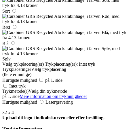
Sort
Rød
Blå
Sølv
Vælg trykplacering(er)
Trykplacering(er):
Intet tryk
Trykplaceringer
Vælg trykplacering
(flere er mulige)
Hurtigste mulighed
på 1. side
Intet tryk
Trykmetode(r)
Vælg din trykmetode
på 1. side
Mere information om trykmuligheder
Hurtigste mulighed
Lasergravering
32 x 4
Upload dit logo i indkøbskurven eller efter bestilling.
Trykinformation