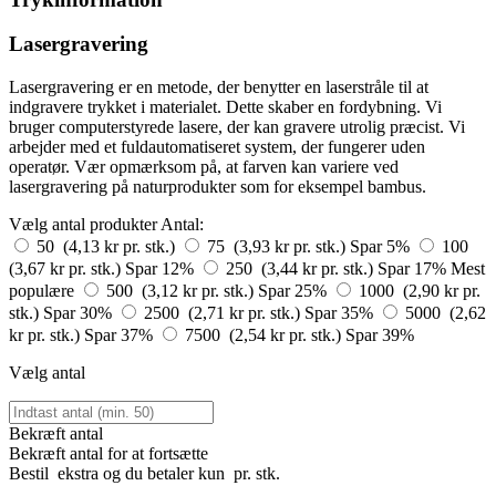
Lasergravering
Lasergravering er en metode, der benytter en laserstråle til at
indgravere trykket i materialet. Dette skaber en fordybning. Vi
bruger computerstyrede lasere, der kan gravere utrolig præcist. Vi
arbejder med et fuldautomatiseret system, der fungerer uden
operatør. Vær opmærksom på, at farven kan variere ved
lasergravering på naturprodukter som for eksempel bambus.
Vælg antal produkter
Antal:
50 (4,13 kr pr. stk.)
75 (3,93 kr pr. stk.)
Spar 5%
100
(3,67 kr pr. stk.)
Spar 12%
250 (3,44 kr pr. stk.)
Spar 17%
Mest
populære
500 (3,12 kr pr. stk.)
Spar 25%
1000 (2,90 kr pr.
stk.)
Spar 30%
2500 (2,71 kr pr. stk.)
Spar 35%
5000 (2,62
kr pr. stk.)
Spar 37%
7500 (2,54 kr pr. stk.)
Spar 39%
Vælg antal
Bekræft antal
Bekræft antal for at fortsætte
Bestil
ekstra og du betaler kun
pr. stk.