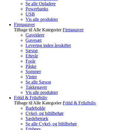
Se alle Opladere
Powerbanks
USB
Vis alle produkter
Firmagaver
Tilbage til Alle Kategorier
Firmagaver
Gaveideer
Gavesæt
Levering inden årsskiftet
Sæson
Efterår
Forår
Påske
Sommer
Vinter
Se alle Sæson
Takkegaver
Vis alle produkter
Fritid & Friluftsliv
Tilbage til Alle Kategorier
Fritid & Friluftsliv
Badebolde
Cykel- og biltilbehør
Sædebetræk
Se alle Cykel- og biltilbehør
Frisbees