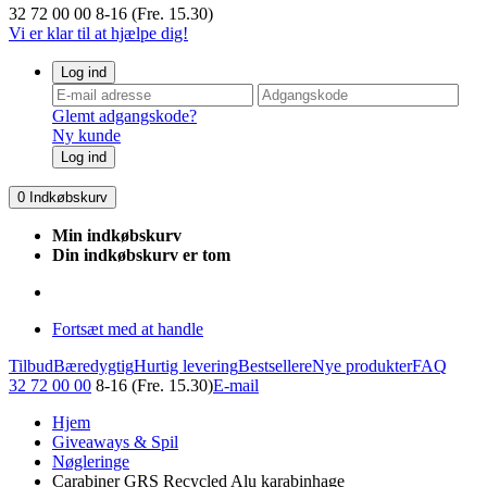
32 72 00 00
8-16 (Fre. 15.30)
Vi er klar til at hjælpe dig!
Log ind
Glemt adgangskode?
Ny kunde
Log ind
0
Indkøbskurv
Min indkøbskurv
Din indkøbskurv er tom
Fortsæt med at handle
Tilbud
Bæredygtig
Hurtig levering
Bestsellere
Nye produkter
FAQ
32 72 00 00
8-16 (Fre. 15.30)
E-mail
Hjem
Giveaways & Spil
Nøgleringe
Carabiner GRS Recycled Alu karabinhage