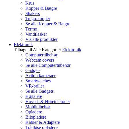
Krus
Kopper & Bægre
Shakers
To go-kopper
Se alle Kopper & Bægre
Termo
Vandflasker
Vis alle produkter
Elektronik
Tilbage til Alle Kategorier
Elektronik
Computertilbehør
Webcam covers
Se alle Computertilbehør
Gadgets
Action kameraer
Smartwatches
VR-briller
Se alle Gadgets
Højtalere
Hoved- & Høretelefoner
Mobiltilbehør
Opladere
Bilopladere
Kabler & Adaptere
Trådløse opladere