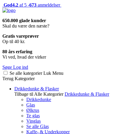
God
4.2
af 5 -
673
anmeldelser
650.000 glade kunder
Skal du være den næste?
Gratis vareprøver
Op til 40 kr.
80 års erfaring
Vi ved, hvad der virker
Søge
Log ind
Se alle kategorier
Luk
Menu
Terug
Kategorier
Drikkedunke & Flasker
Tilbage til Alle Kategorier
Drikkedunke & Flasker
Drikkedunke
Glas
Ølkrus
Te glas
Vinglas
Se alle Glas
Kaffe- & Underkopper