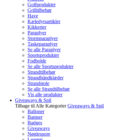
Golfprodukter
Grilltilbehør
Have
Kæledyrsartikler
Kikkerter
Paraplyer
Stormparaplyer
Taskeparaplyer
Se alle Paraplyer
Sportsprodukter
Fodbolde
Se alle Sportsprodukter
Strandtilbehør
Strandhåndklæder
Strandstole
Se alle Strandtilbehør
Vis alle produkter
Giveaways & Spil
Tilbage til Alle Kategorier
Giveaways & Spil
Balloner
Bamser
Badges
Giveaways
Nøglesnore
Legetøj