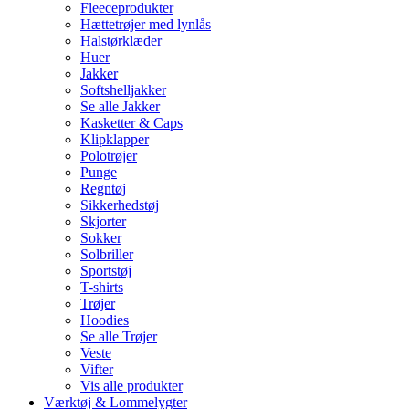
Fleeceprodukter
Hættetrøjer med lynlås
Halstørklæder
Huer
Jakker
Softshelljakker
Se alle Jakker
Kasketter & Caps
Klipklapper
Polotrøjer
Punge
Regntøj
Sikkerhedstøj
Skjorter
Sokker
Solbriller
Sportstøj
T-shirts
Trøjer
Hoodies
Se alle Trøjer
Veste
Vifter
Vis alle produkter
Værktøj & Lommelygter