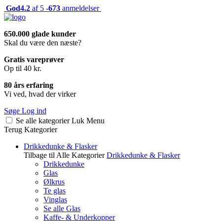
God
4.2
af 5 -
673
anmeldelser
650.000 glade kunder
Skal du være den næste?
Gratis vareprøver
Op til 40 kr.
80 års erfaring
Vi ved, hvad der virker
Søge
Log ind
Se alle kategorier
Luk
Menu
Terug
Kategorier
Drikkedunke & Flasker
Tilbage til Alle Kategorier
Drikkedunke & Flasker
Drikkedunke
Glas
Ølkrus
Te glas
Vinglas
Se alle Glas
Kaffe- & Underkopper