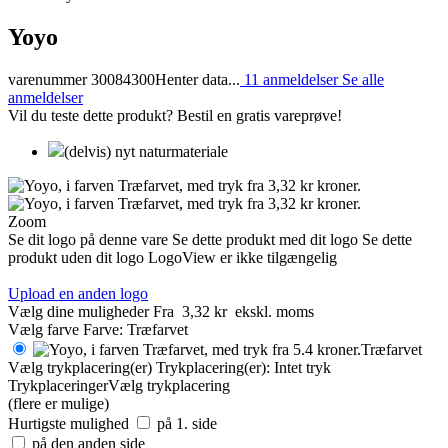
Yoyo
varenummer 30084300
Henter data...
11 anmeldelser
Se alle
anmeldelser
Vil du teste dette produkt? Bestil en gratis vareprøve!
(delvis) nyt naturmateriale
Zoom
Se dit logo på denne vare
Se dette produkt med dit logo
Se dette
produkt uden dit logo
LogoView er ikke tilgængelig
Upload en anden logo
Vælg dine muligheder
Fra
3,32 kr
ekskl. moms
Vælg farve
Farve:
Træfarvet
Træfarvet
Vælg trykplacering(er)
Trykplacering(er):
Intet tryk
Trykplaceringer
Vælg trykplacering
(flere er mulige)
Hurtigste mulighed
på 1. side
på den anden side