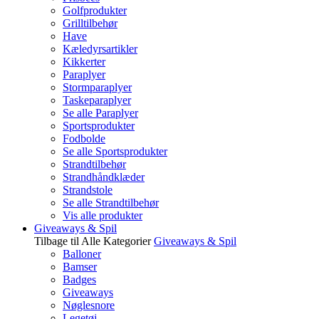
Golfprodukter
Grilltilbehør
Have
Kæledyrsartikler
Kikkerter
Paraplyer
Stormparaplyer
Taskeparaplyer
Se alle Paraplyer
Sportsprodukter
Fodbolde
Se alle Sportsprodukter
Strandtilbehør
Strandhåndklæder
Strandstole
Se alle Strandtilbehør
Vis alle produkter
Giveaways & Spil
Tilbage til Alle Kategorier
Giveaways & Spil
Balloner
Bamser
Badges
Giveaways
Nøglesnore
Legetøj