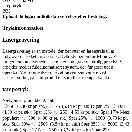
Ø33
4 farver
tampotryk
Ø33
Upload dit logo i indkøbskurven eller efter bestilling.
Trykinformation
Lasergravering
Lasergravering er en metode, der benytter en laserstråle til at
indgravere trykket i materialet. Dette skaber en fordybning. Vi
bruger computerstyrede lasere, der kan gravere utrolig præcist. Vi
arbejder med et fuldautomatiseret system, der fungerer uden
operatør. Vær opmærksom på, at farven kan variere ved
lasergravering på naturprodukter som for eksempel bambus.
tampotryk
Vælg antal produkter
Antal:
50 (5,40 kr pr. stk.)
75 (5,14 kr pr. stk.)
Spar 5%
100
(4,80 kr pr. stk.)
Spar 12%
250 (4,50 kr pr. stk.)
Spar 17%
Mest
populære
500 (4,08 kr pr. stk.)
Spar 25%
1000 (3,79 kr pr.
stk.)
Spar 30%
2500 (3,54 kr pr. stk.)
Spar 35%
5000 (3,43
kr pr. stk.)
Spar 37%
7500 (3,32 kr pr. stk.)
Spar 39%