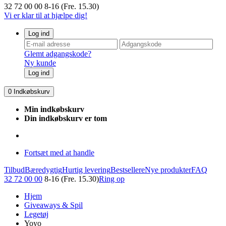
32 72 00 00
8-16 (Fre. 15.30)
Vi er klar til at hjælpe dig!
Log ind
Glemt adgangskode?
Ny kunde
Log ind
0
Indkøbskurv
Min indkøbskurv
Din indkøbskurv er tom
Fortsæt med at handle
Tilbud
Bæredygtig
Hurtig levering
Bestsellere
Nye produkter
FAQ
32 72 00 00
8-16 (Fre. 15.30)
Ring op
Hjem
Giveaways & Spil
Legetøj
Yoyo