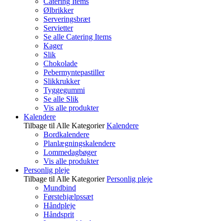
Catering Items
Ølbrikker
Serveringsbræt
Servietter
Se alle Catering Items
Kager
Slik
Chokolade
Pebermyntepastiller
Slikkrukker
Tyggegummi
Se alle Slik
Vis alle produkter
Kalendere
Tilbage til Alle Kategorier
Kalendere
Bordkalendere
Planlægningskalendere
Lommedagbøger
Vis alle produkter
Personlig pleje
Tilbage til Alle Kategorier
Personlig pleje
Mundbind
Førstehjælpssæt
Håndpleje
Håndsprit