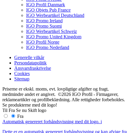
IGO Profil Danmark
IGO Objets Pub France
IGO Werbeartikel Deutschland
IGO Promo Ireland
IGO Promo Suomi
IGO Werbeartikel Schweiz
IGO Promo United Kingdom
IGO Profil Norge
IGO Promo Nederland
Generelle vilkår
Persondatapolitik
Ansvarsfraskrivelse
Cookies
Sitemap
Priserne er ekskl. moms, evt. lovpligtige afgifter og fragt,
medmindre andet er angivet. ©2026 IGO Profil - Firmagaver,
reklameartikler og profilbeklædning. Alle rettigheder forbeholdes.
Se produkterne med dit logo!
Til
Fra
Se nu
Skift logo
Fra
Automatisk genereret forhåndsvisning med dit logo.
i
Dette er en automatisk genereret forhåndsvisning og kan afvige fra