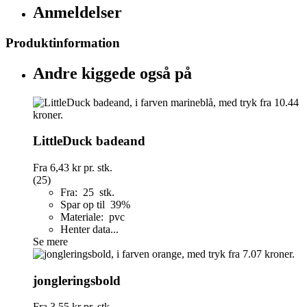
Anmeldelser
Produktinformation
Andre kiggede også på
LittleDuck badeand
Fra
6,43 kr
pr. stk.
(25)
Fra: 25 stk.
Spar op til 39%
Materiale: pvc
Henter data...
Se mere
jongleringsbold
Fra
3,55 kr
pr. stk.