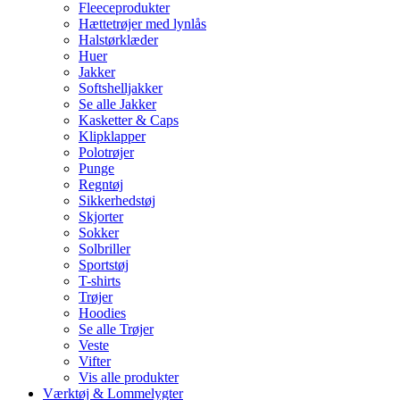
Fleeceprodukter
Hættetrøjer med lynlås
Halstørklæder
Huer
Jakker
Softshelljakker
Se alle Jakker
Kasketter & Caps
Klipklapper
Polotrøjer
Punge
Regntøj
Sikkerhedstøj
Skjorter
Sokker
Solbriller
Sportstøj
T-shirts
Trøjer
Hoodies
Se alle Trøjer
Veste
Vifter
Vis alle produkter
Værktøj & Lommelygter