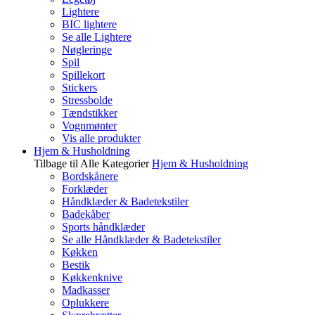
Lightere
BIC lightere
Se alle Lightere
Nøgleringe
Spil
Spillekort
Stickers
Stressbolde
Tændstikker
Vognmønter
Vis alle produkter
Hjem & Husholdning
Tilbage til Alle Kategorier
Hjem & Husholdning
Bordskånere
Forklæder
Håndklæder & Badetekstiler
Badekåber
Sports håndklæder
Se alle Håndklæder & Badetekstiler
Køkken
Bestik
Køkkenknive
Madkasser
Oplukkere