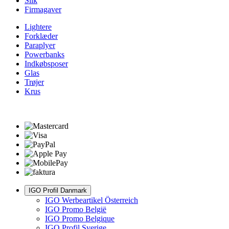
Slik
Firmagaver
Lightere
Forklæder
Paraplyer
Powerbanks
Indkøbsposer
Glas
Trøjer
Krus
IGO Profil Danmark
IGO Werbeartikel Österreich
IGO Promo België
IGO Promo Belgique
IGO Profil Sverige