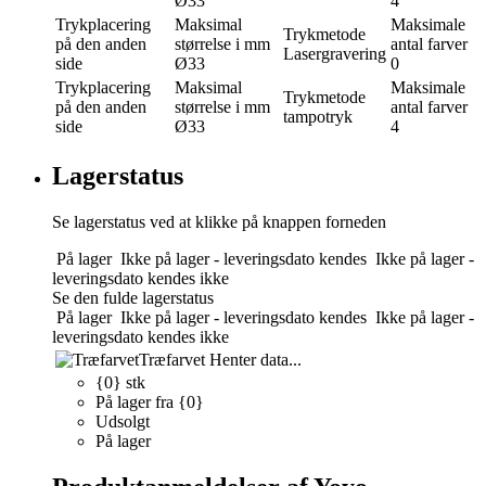
Ø33
4
Trykplacering
Maksimal
Maksimale
Trykmetode
på den anden
størrelse i mm
antal farver
Lasergravering
side
Ø33
0
Trykplacering
Maksimal
Maksimale
Trykmetode
på den anden
størrelse i mm
antal farver
tampotryk
side
Ø33
4
Lagerstatus
Se lagerstatus ved at klikke på knappen forneden
På lager
Ikke på lager - leveringsdato kendes
Ikke på lager -
leveringsdato kendes ikke
Se den fulde lagerstatus
På lager
Ikke på lager - leveringsdato kendes
Ikke på lager -
leveringsdato kendes ikke
Træfarvet
Henter data...
{0} stk
På lager fra {0}
Udsolgt
På lager