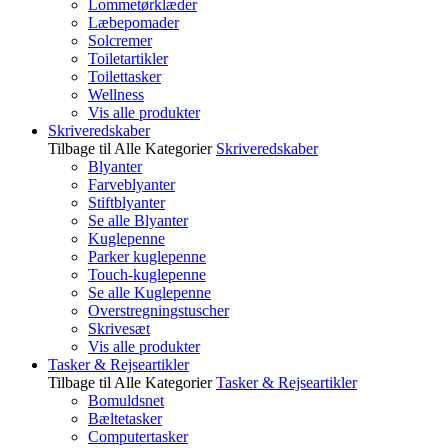
Lommetørklæder
Læbepomader
Solcremer
Toiletartikler
Toilettasker
Wellness
Vis alle produkter
Skriveredskaber
Tilbage til Alle Kategorier
Skriveredskaber
Blyanter
Farveblyanter
Stiftblyanter
Se alle Blyanter
Kuglepenne
Parker kuglepenne
Touch-kuglepenne
Se alle Kuglepenne
Overstregningstuscher
Skrivesæt
Vis alle produkter
Tasker & Rejseartikler
Tilbage til Alle Kategorier
Tasker & Rejseartikler
Bomuldsnet
Bæltetasker
Computertasker