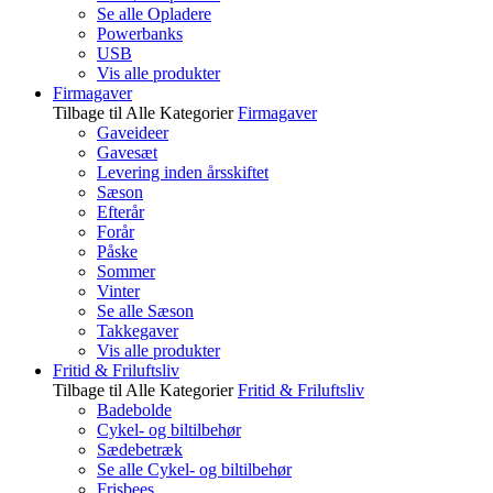
Se alle Opladere
Powerbanks
USB
Vis alle produkter
Firmagaver
Tilbage til Alle Kategorier
Firmagaver
Gaveideer
Gavesæt
Levering inden årsskiftet
Sæson
Efterår
Forår
Påske
Sommer
Vinter
Se alle Sæson
Takkegaver
Vis alle produkter
Fritid & Friluftsliv
Tilbage til Alle Kategorier
Fritid & Friluftsliv
Badebolde
Cykel- og biltilbehør
Sædebetræk
Se alle Cykel- og biltilbehør
Frisbees