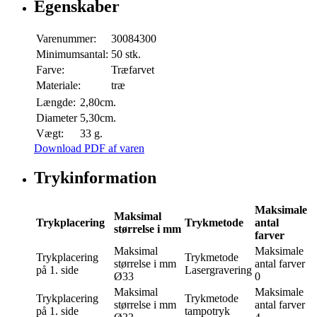
Egenskaber
Varenummer:
30084300
Minimumsantal:
50 stk.
Farve:
Træfarvet
Materiale:
træ
Længde:
2,80cm.
Diameter
5,30cm.
Vægt:
33 g.
Download PDF af varen
Trykinformation
Maksimale
Maksimal
Trykplacering
Trykmetode
antal
størrelse i mm
farver
Maksimal
Maksimale
Trykplacering
Trykmetode
størrelse i mm
antal farver
på 1. side
Lasergravering
Ø33
0
Maksimal
Maksimale
Trykplacering
Trykmetode
størrelse i mm
antal farver
på 1. side
tampotryk