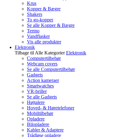
Krus
Kopper & Bægre
Shakers
To go-kopper
Se alle Kopper & Bægre
Termo
Vandflasker
Vis alle produkter
Elektronik
Tilbage til Alle Kategorier
Elektronik
Computertilbehør
Webcam covers
Se alle Computertilbehør
Gadgets
Action kameraer
Smartwatches
VR-briller
Se alle Gadgets
Højtalere
Hoved- & Høretelefoner
Mobiltilbehør
Opladere
Bilopladere
Kabler & Adaptere
Trådløse opladere