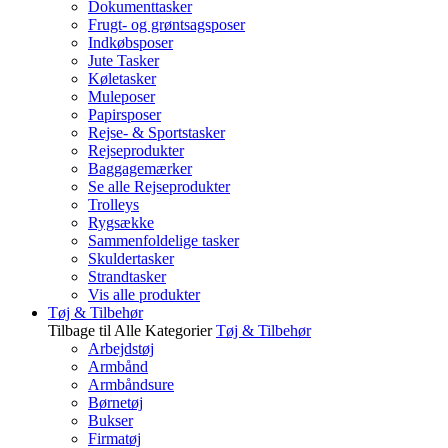
Dokumenttasker
Frugt- og grøntsagsposer
Indkøbsposer
Jute Tasker
Køletasker
Muleposer
Papirsposer
Rejse- & Sportstasker
Rejseprodukter
Baggagemærker
Se alle Rejseprodukter
Trolleys
Rygsække
Sammenfoldelige tasker
Skuldertasker
Strandtasker
Vis alle produkter
Tøj & Tilbehør
Tilbage til Alle Kategorier
Tøj & Tilbehør
Arbejdstøj
Armbånd
Armbåndsure
Børnetøj
Bukser
Firmatøj