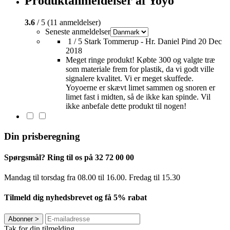
Produktanmeldelser af Yoyo
3.6
/ 5 (11 anmeldelser)
Seneste anmeldelser
1 / 5
Stark Tommerup - Hr. Daniel Pind
20 Dec
2018
Meget ringe produkt! Købte 300 og valgte træ
som materiale frem for plastik, da vi godt ville
signalere kvalitet. Vi er meget skuffede.
Yoyoerne er skævt limet sammen og snoren er
limet fast i midten, så de ikke kan spinde. Vil
ikke anbefale dette produkt til nogen!
Din prisberegning
Spørgsmål? Ring til os på 32 72 00 00
Mandag til torsdag fra 08.00 til 16.00. Fredag ​​til 15.30
Tilmeld dig nyhedsbrevet og få 5% rabat
Abonner
>
Tak for din tilmelding