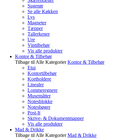
Skærebrætter
Sugerør
Se alle Køkken
Lys
Magneter
Tæpper
Tallerkener
Ure
Vintilbehør
Vis alle produkter
Kontor & Tilbehør
Tilbage til Alle Kategorier
Kontor & Tilbehør
Etui
Kontortilbehør
Kortholdere
Linealer
Lommeregnere
Musemåtter
Notesblokke
Notesbøger
Post-It
Skrive- & Dokumentmapper
Vis alle produkter
Mad & Drikke
Tilbage til Alle Kategorier
Mad & Drikke