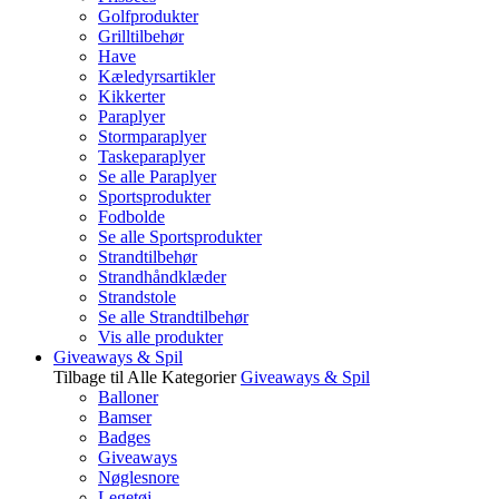
Golfprodukter
Grilltilbehør
Have
Kæledyrsartikler
Kikkerter
Paraplyer
Stormparaplyer
Taskeparaplyer
Se alle Paraplyer
Sportsprodukter
Fodbolde
Se alle Sportsprodukter
Strandtilbehør
Strandhåndklæder
Strandstole
Se alle Strandtilbehør
Vis alle produkter
Giveaways & Spil
Tilbage til Alle Kategorier
Giveaways & Spil
Balloner
Bamser
Badges
Giveaways
Nøglesnore
Legetøj