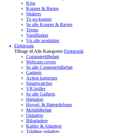
Krus
Kopper & Bægre
Shakers
To go-kopper
Se alle Kopper & Bægre
Termo
Vandflasker
Vis alle produkter
Elektronik
Tilbage til Alle Kategorier
Elektronik
Computertilbehør
Webcam covers
Se alle Computertilbehør
Gadgets
Action kameraer
Smartwatches
VR-briller
Se alle Gadgets
Højtalere
Hoved- & Høretelefoner
Mobiltilbehør
Opladere
Bilopladere
Kabler & Adaptere
Trådløse opladere