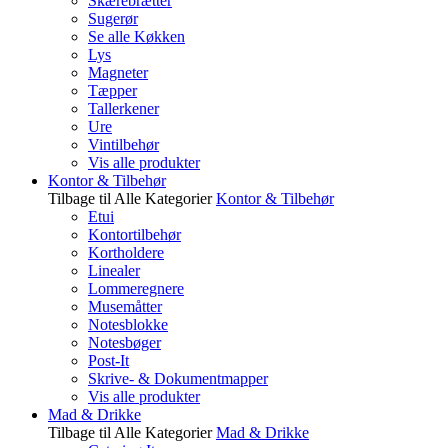
Skærebrætter
Sugerør
Se alle Køkken
Lys
Magneter
Tæpper
Tallerkener
Ure
Vintilbehør
Vis alle produkter
Kontor & Tilbehør
Tilbage til Alle Kategorier
Kontor & Tilbehør
Etui
Kontortilbehør
Kortholdere
Linealer
Lommeregnere
Musemåtter
Notesblokke
Notesbøger
Post-It
Skrive- & Dokumentmapper
Vis alle produkter
Mad & Drikke
Tilbage til Alle Kategorier
Mad & Drikke