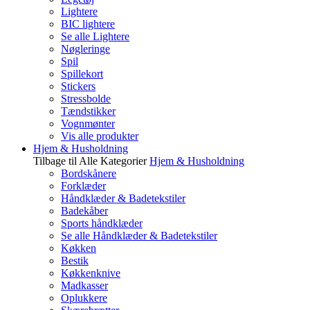
Lightere
BIC lightere
Se alle Lightere
Nøgleringe
Spil
Spillekort
Stickers
Stressbolde
Tændstikker
Vognmønter
Vis alle produkter
Hjem & Husholdning
Tilbage til Alle Kategorier
Hjem & Husholdning
Bordskånere
Forklæder
Håndklæder & Badetekstiler
Badekåber
Sports håndklæder
Se alle Håndklæder & Badetekstiler
Køkken
Bestik
Køkkenknive
Madkasser
Oplukkere