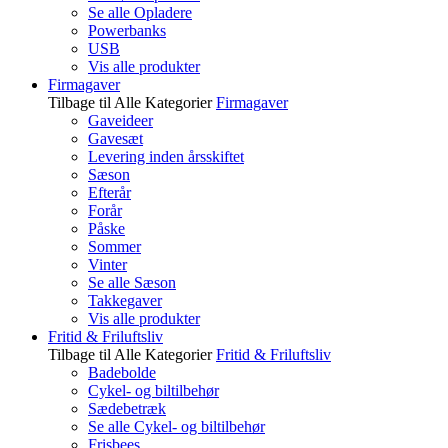
Se alle Opladere
Powerbanks
USB
Vis alle produkter
Firmagaver
Tilbage til Alle Kategorier
Firmagaver
Gaveideer
Gavesæt
Levering inden årsskiftet
Sæson
Efterår
Forår
Påske
Sommer
Vinter
Se alle Sæson
Takkegaver
Vis alle produkter
Fritid & Friluftsliv
Tilbage til Alle Kategorier
Fritid & Friluftsliv
Badebolde
Cykel- og biltilbehør
Sædebetræk
Se alle Cykel- og biltilbehør
Frisbees