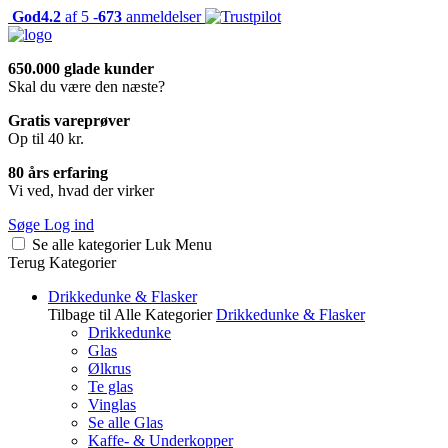
God
4.2
af 5 -
673
anmeldelser
650.000 glade kunder
Skal du være den næste?
Gratis vareprøver
Op til 40 kr.
80 års erfaring
Vi ved, hvad der virker
Søge
Log ind
Se alle kategorier
Luk
Menu
Terug
Kategorier
Drikkedunke & Flasker
Tilbage til Alle Kategorier
Drikkedunke & Flasker
Drikkedunke
Glas
Ølkrus
Te glas
Vinglas
Se alle Glas
Kaffe- & Underkopper