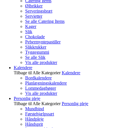
Catering Items
Ølbrikker
Serveringsbræt
Servietter
Se alle Catering Items
Kager
Slik
Chokolade
Pebermyntepastiller
Slikkrukker
Tyggegummi
Se alle Slik
Vis alle produkter
Kalendere
Tilbage til Alle Kategorier
Kalendere
Bordkalendere
Planlægningskalendere
Lommedagbøger
Vis alle produkter
Personlig pleje
Tilbage til Alle Kategorier
Personlig pleje
Mundbind
Førstehjælpssæt
Håndpleje
Håndsprit