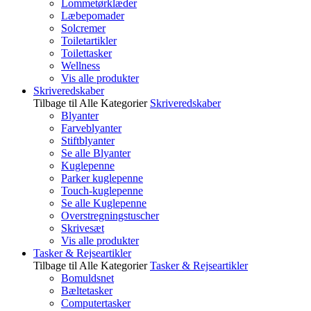
Lommetørklæder
Læbepomader
Solcremer
Toiletartikler
Toilettasker
Wellness
Vis alle produkter
Skriveredskaber
Tilbage til Alle Kategorier
Skriveredskaber
Blyanter
Farveblyanter
Stiftblyanter
Se alle Blyanter
Kuglepenne
Parker kuglepenne
Touch-kuglepenne
Se alle Kuglepenne
Overstregningstuscher
Skrivesæt
Vis alle produkter
Tasker & Rejseartikler
Tilbage til Alle Kategorier
Tasker & Rejseartikler
Bomuldsnet
Bæltetasker
Computertasker