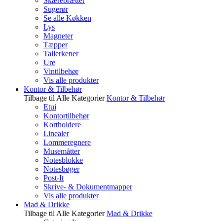
Skærebrætter
Sugerør
Se alle Køkken
Lys
Magneter
Tæpper
Tallerkener
Ure
Vintilbehør
Vis alle produkter
Kontor & Tilbehør
Tilbage til Alle Kategorier
Kontor & Tilbehør
Etui
Kontortilbehør
Kortholdere
Linealer
Lommeregnere
Musemåtter
Notesblokke
Notesbøger
Post-It
Skrive- & Dokumentmapper
Vis alle produkter
Mad & Drikke
Tilbage til Alle Kategorier
Mad & Drikke