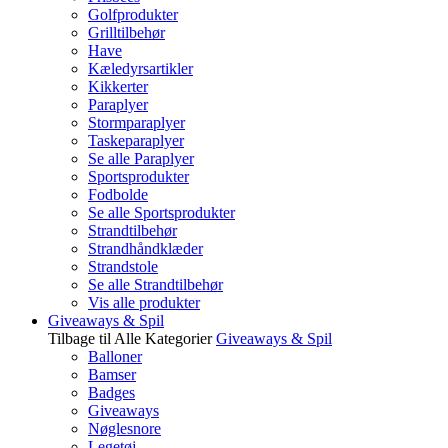
Golfprodukter
Grilltilbehør
Have
Kæledyrsartikler
Kikkerter
Paraplyer
Stormparaplyer
Taskeparaplyer
Se alle Paraplyer
Sportsprodukter
Fodbolde
Se alle Sportsprodukter
Strandtilbehør
Strandhåndklæder
Strandstole
Se alle Strandtilbehør
Vis alle produkter
Giveaways & Spil
Tilbage til Alle Kategorier
Giveaways & Spil
Balloner
Bamser
Badges
Giveaways
Nøglesnore
Legetøj