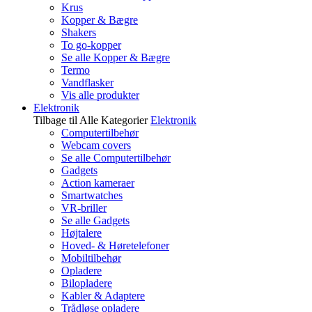
Krus
Kopper & Bægre
Shakers
To go-kopper
Se alle Kopper & Bægre
Termo
Vandflasker
Vis alle produkter
Elektronik
Tilbage til Alle Kategorier
Elektronik
Computertilbehør
Webcam covers
Se alle Computertilbehør
Gadgets
Action kameraer
Smartwatches
VR-briller
Se alle Gadgets
Højtalere
Hoved- & Høretelefoner
Mobiltilbehør
Opladere
Bilopladere
Kabler & Adaptere
Trådløse opladere