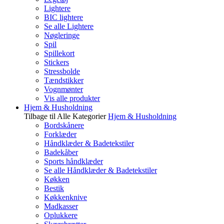
Lightere
BIC lightere
Se alle Lightere
Nøgleringe
Spil
Spillekort
Stickers
Stressbolde
Tændstikker
Vognmønter
Vis alle produkter
Hjem & Husholdning
Tilbage til Alle Kategorier
Hjem & Husholdning
Bordskånere
Forklæder
Håndklæder & Badetekstiler
Badekåber
Sports håndklæder
Se alle Håndklæder & Badetekstiler
Køkken
Bestik
Køkkenknive
Madkasser
Oplukkere