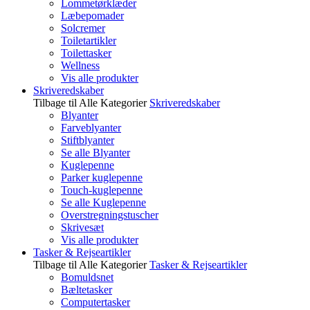
Lommetørklæder
Læbepomader
Solcremer
Toiletartikler
Toilettasker
Wellness
Vis alle produkter
Skriveredskaber
Tilbage til Alle Kategorier
Skriveredskaber
Blyanter
Farveblyanter
Stiftblyanter
Se alle Blyanter
Kuglepenne
Parker kuglepenne
Touch-kuglepenne
Se alle Kuglepenne
Overstregningstuscher
Skrivesæt
Vis alle produkter
Tasker & Rejseartikler
Tilbage til Alle Kategorier
Tasker & Rejseartikler
Bomuldsnet
Bæltetasker
Computertasker