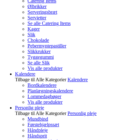
Catering Items
Ølbrikker
Serveringsbræt
Servietter
Se alle Catering Items
Kager
Slik
Chokolade
Pebermyntepastiller
Slikkrukker
Tyggegummi
Se alle Slik
Vis alle produkter
Kalendere
Tilbage til Alle Kategorier
Kalendere
Bordkalendere
Planlægningskalendere
Lommedagbøger
Vis alle produkter
Personlig pleje
Tilbage til Alle Kategorier
Personlig pleje
Mundbind
Førstehjælpssæt
Håndpleje
Håndsprit