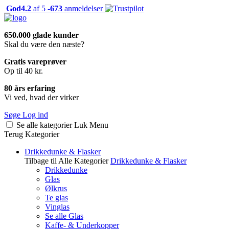
God
4.2
af 5 -
673
anmeldelser
650.000 glade kunder
Skal du være den næste?
Gratis vareprøver
Op til 40 kr.
80 års erfaring
Vi ved, hvad der virker
Søge
Log ind
Se alle kategorier
Luk
Menu
Terug
Kategorier
Drikkedunke & Flasker
Tilbage til Alle Kategorier
Drikkedunke & Flasker
Drikkedunke
Glas
Ølkrus
Te glas
Vinglas
Se alle Glas
Kaffe- & Underkopper