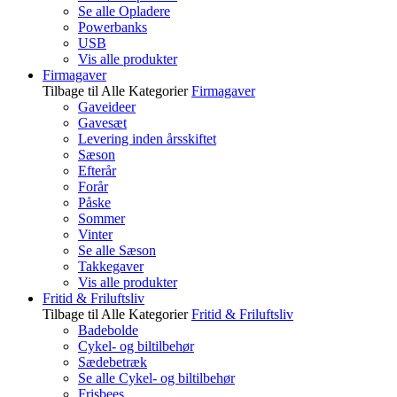
Se alle Opladere
Powerbanks
USB
Vis alle produkter
Firmagaver
Tilbage til Alle Kategorier
Firmagaver
Gaveideer
Gavesæt
Levering inden årsskiftet
Sæson
Efterår
Forår
Påske
Sommer
Vinter
Se alle Sæson
Takkegaver
Vis alle produkter
Fritid & Friluftsliv
Tilbage til Alle Kategorier
Fritid & Friluftsliv
Badebolde
Cykel- og biltilbehør
Sædebetræk
Se alle Cykel- og biltilbehør
Frisbees