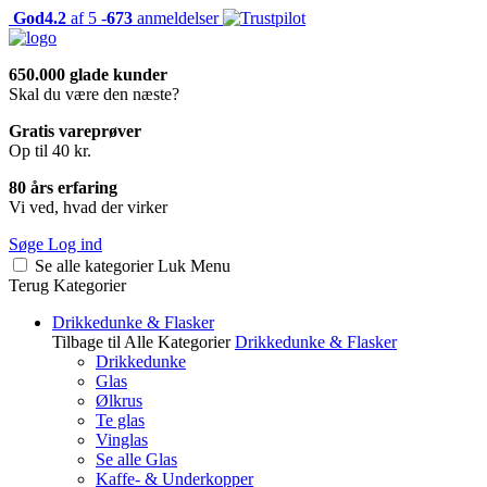
God
4.2
af 5 -
673
anmeldelser
650.000 glade kunder
Skal du være den næste?
Gratis vareprøver
Op til 40 kr.
80 års erfaring
Vi ved, hvad der virker
Søge
Log ind
Se alle kategorier
Luk
Menu
Terug
Kategorier
Drikkedunke & Flasker
Tilbage til Alle Kategorier
Drikkedunke & Flasker
Drikkedunke
Glas
Ølkrus
Te glas
Vinglas
Se alle Glas
Kaffe- & Underkopper