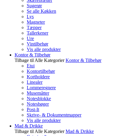
Skærebrætter
Sugerør
Se alle Køkken
Lys
Magneter
Tæpper
Tallerkener
Ure
Vintilbehør
Vis alle produkter
Kontor & Tilbehør
Tilbage til Alle Kategorier
Kontor & Tilbehør
Etui
Kontortilbehør
Kortholdere
Linealer
Lommeregnere
Musemåtter
Notesblokke
Notesbøger
Post-It
Skrive- & Dokumentmapper
Vis alle produkter
Mad & Drikke
Tilbage til Alle Kategorier
Mad & Drikke