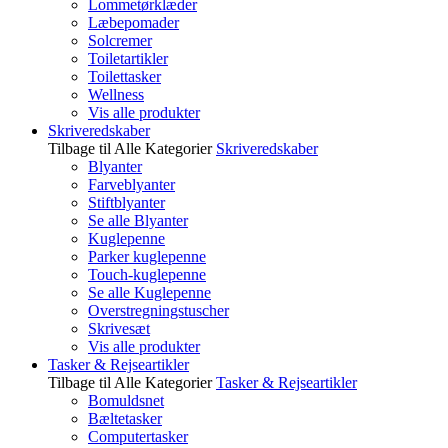
Lommetørklæder
Læbepomader
Solcremer
Toiletartikler
Toilettasker
Wellness
Vis alle produkter
Skriveredskaber
Tilbage til Alle Kategorier
Skriveredskaber
Blyanter
Farveblyanter
Stiftblyanter
Se alle Blyanter
Kuglepenne
Parker kuglepenne
Touch-kuglepenne
Se alle Kuglepenne
Overstregningstuscher
Skrivesæt
Vis alle produkter
Tasker & Rejseartikler
Tilbage til Alle Kategorier
Tasker & Rejseartikler
Bomuldsnet
Bæltetasker
Computertasker