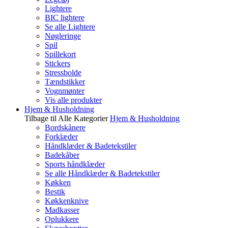
Lightere
BIC lightere
Se alle Lightere
Nøgleringe
Spil
Spillekort
Stickers
Stressbolde
Tændstikker
Vognmønter
Vis alle produkter
Hjem & Husholdning
Tilbage til Alle Kategorier
Hjem & Husholdning
Bordskånere
Forklæder
Håndklæder & Badetekstiler
Badekåber
Sports håndklæder
Se alle Håndklæder & Badetekstiler
Køkken
Bestik
Køkkenknive
Madkasser
Oplukkere