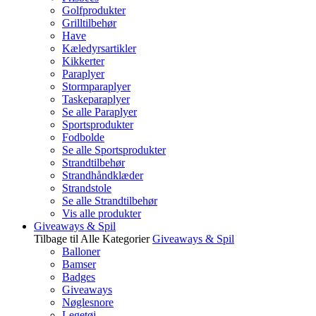
Golfprodukter
Grilltilbehør
Have
Kæledyrsartikler
Kikkerter
Paraplyer
Stormparaplyer
Taskeparaplyer
Se alle Paraplyer
Sportsprodukter
Fodbolde
Se alle Sportsprodukter
Strandtilbehør
Strandhåndklæder
Strandstole
Se alle Strandtilbehør
Vis alle produkter
Giveaways & Spil
Tilbage til Alle Kategorier
Giveaways & Spil
Balloner
Bamser
Badges
Giveaways
Nøglesnore
Legetøj