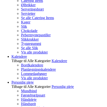
Catering Items
Ølbrikker
Serveringsbræt
Servietter
Se alle Catering Items
Kager
Slik
Chokolade
Pebermyntepastiller
Slikkrukker
Tyggegummi
Se alle Slik
Vis alle produkter
Kalendere
Tilbage til Alle Kategorier
Kalendere
Bordkalendere
Planlægningskalendere
Lommedagbøger
Vis alle produkter
Personlig pleje
Tilbage til Alle Kategorier
Personlig pleje
Mundbind
Førstehjælpssæt
Håndpleje
Håndsprit