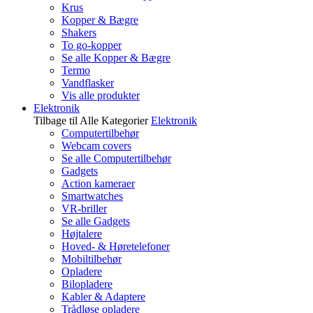
Krus
Kopper & Bægre
Shakers
To go-kopper
Se alle Kopper & Bægre
Termo
Vandflasker
Vis alle produkter
Elektronik
Tilbage til Alle Kategorier
Elektronik
Computertilbehør
Webcam covers
Se alle Computertilbehør
Gadgets
Action kameraer
Smartwatches
VR-briller
Se alle Gadgets
Højtalere
Hoved- & Høretelefoner
Mobiltilbehør
Opladere
Bilopladere
Kabler & Adaptere
Trådløse opladere