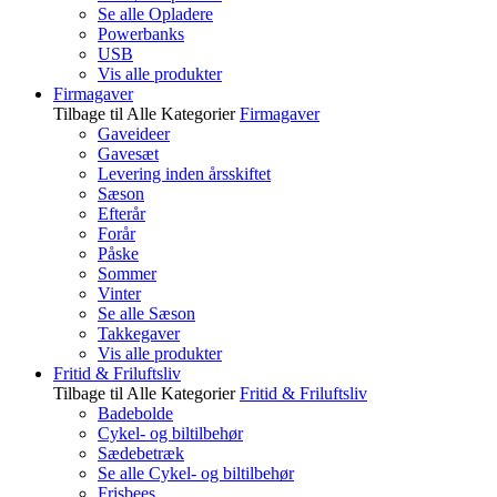
Se alle Opladere
Powerbanks
USB
Vis alle produkter
Firmagaver
Tilbage til Alle Kategorier
Firmagaver
Gaveideer
Gavesæt
Levering inden årsskiftet
Sæson
Efterår
Forår
Påske
Sommer
Vinter
Se alle Sæson
Takkegaver
Vis alle produkter
Fritid & Friluftsliv
Tilbage til Alle Kategorier
Fritid & Friluftsliv
Badebolde
Cykel- og biltilbehør
Sædebetræk
Se alle Cykel- og biltilbehør
Frisbees