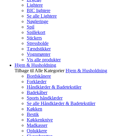
Lightere
BIC lightere
Se alle Lightere
Nøgleringe
Spil
Spillekort
Stickers
Stressbolde
Tændstikker
Vognmønter
Vis alle produkter
Hjem & Husholdning
Tilbage til Alle Kategorier
Hjem & Husholdning
Bordskånere
Forklæder
Håndklæder & Badetekstiler
Badekåber
Sports håndklæder
Se alle Håndklæder & Badetekstiler
Køkken
Bestik
Køkkenknive
Madkasser
Oplukkere