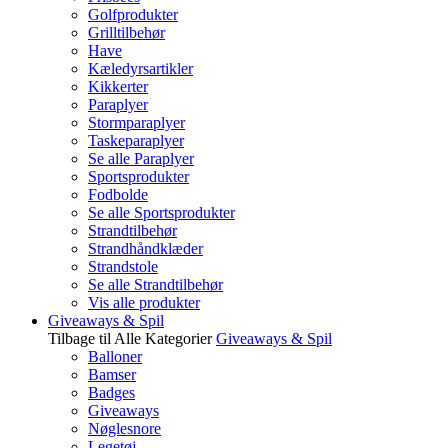
Golfprodukter
Grilltilbehør
Have
Kæledyrsartikler
Kikkerter
Paraplyer
Stormparaplyer
Taskeparaplyer
Se alle Paraplyer
Sportsprodukter
Fodbolde
Se alle Sportsprodukter
Strandtilbehør
Strandhåndklæder
Strandstole
Se alle Strandtilbehør
Vis alle produkter
Giveaways & Spil
Tilbage til Alle Kategorier
Giveaways & Spil
Balloner
Bamser
Badges
Giveaways
Nøglesnore
Legetøj