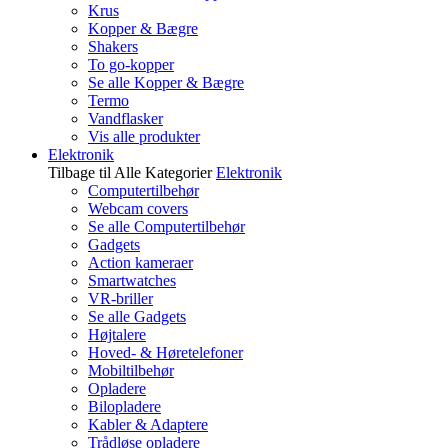
Krus
Kopper & Bægre
Shakers
To go-kopper
Se alle Kopper & Bægre
Termo
Vandflasker
Vis alle produkter
Elektronik
Tilbage til Alle Kategorier
Elektronik
Computertilbehør
Webcam covers
Se alle Computertilbehør
Gadgets
Action kameraer
Smartwatches
VR-briller
Se alle Gadgets
Højtalere
Hoved- & Høretelefoner
Mobiltilbehør
Opladere
Bilopladere
Kabler & Adaptere
Trådløse opladere