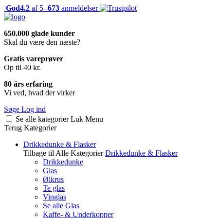
God
4.2
af 5 -
673
anmeldelser
650.000 glade kunder
Skal du være den næste?
Gratis vareprøver
Op til 40 kr.
80 års erfaring
Vi ved, hvad der virker
Søge
Log ind
Se alle kategorier
Luk
Menu
Terug
Kategorier
Drikkedunke & Flasker
Tilbage til Alle Kategorier
Drikkedunke & Flasker
Drikkedunke
Glas
Ølkrus
Te glas
Vinglas
Se alle Glas
Kaffe- & Underkopper