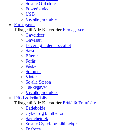
Se alle Opladere
Powerbanks
USB
Vis alle produkter
Firmagaver
Tilbage til Alle Kategorier
Firmagaver
Gaveideer
Gavesæt
Levering inden årsskiftet
Sæson
Efterår
Forår
Påske
Sommer
Vinter
Se alle Sæson
Takkegaver
Vis alle produkter
Fritid & Friluftsliv
Tilbage til Alle Kategorier
Fritid & Friluftsliv
Badebolde
Cykel- og biltilbehør
Sædebetræk
Se alle Cykel- og biltilbehør
Frisbees