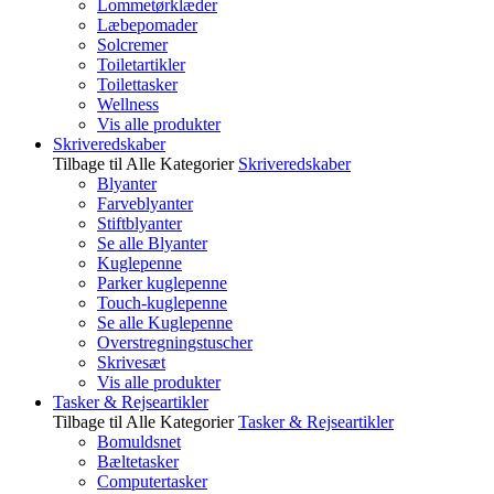
Lommetørklæder
Læbepomader
Solcremer
Toiletartikler
Toilettasker
Wellness
Vis alle produkter
Skriveredskaber
Tilbage til Alle Kategorier
Skriveredskaber
Blyanter
Farveblyanter
Stiftblyanter
Se alle Blyanter
Kuglepenne
Parker kuglepenne
Touch-kuglepenne
Se alle Kuglepenne
Overstregningstuscher
Skrivesæt
Vis alle produkter
Tasker & Rejseartikler
Tilbage til Alle Kategorier
Tasker & Rejseartikler
Bomuldsnet
Bæltetasker
Computertasker