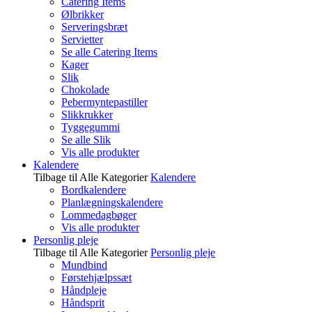
Catering Items
Ølbrikker
Serveringsbræt
Servietter
Se alle Catering Items
Kager
Slik
Chokolade
Pebermyntepastiller
Slikkrukker
Tyggegummi
Se alle Slik
Vis alle produkter
Kalendere
Tilbage til Alle Kategorier
Kalendere
Bordkalendere
Planlægningskalendere
Lommedagbøger
Vis alle produkter
Personlig pleje
Tilbage til Alle Kategorier
Personlig pleje
Mundbind
Førstehjælpssæt
Håndpleje
Håndsprit