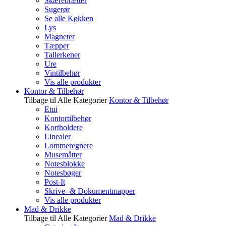
Skærebrætter
Sugerør
Se alle Køkken
Lys
Magneter
Tæpper
Tallerkener
Ure
Vintilbehør
Vis alle produkter
Kontor & Tilbehør
Tilbage til Alle Kategorier
Kontor & Tilbehør
Etui
Kontortilbehør
Kortholdere
Linealer
Lommeregnere
Musemåtter
Notesblokke
Notesbøger
Post-It
Skrive- & Dokumentmapper
Vis alle produkter
Mad & Drikke
Tilbage til Alle Kategorier
Mad & Drikke