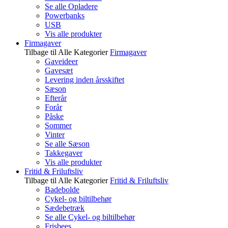
Se alle Opladere
Powerbanks
USB
Vis alle produkter
Firmagaver
Tilbage til Alle Kategorier
Firmagaver
Gaveideer
Gavesæt
Levering inden årsskiftet
Sæson
Efterår
Forår
Påske
Sommer
Vinter
Se alle Sæson
Takkegaver
Vis alle produkter
Fritid & Friluftsliv
Tilbage til Alle Kategorier
Fritid & Friluftsliv
Badebolde
Cykel- og biltilbehør
Sædebetræk
Se alle Cykel- og biltilbehør
Frisbees