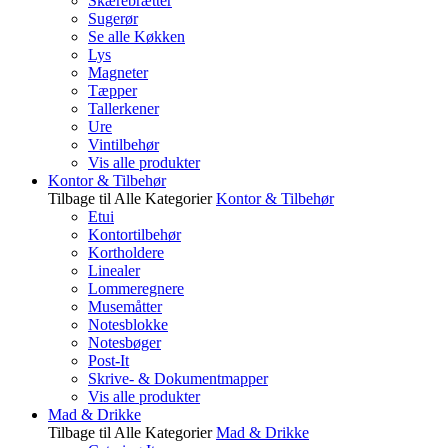
Skærebrætter
Sugerør
Se alle Køkken
Lys
Magneter
Tæpper
Tallerkener
Ure
Vintilbehør
Vis alle produkter
Kontor & Tilbehør
Tilbage til Alle Kategorier
Kontor & Tilbehør
Etui
Kontortilbehør
Kortholdere
Linealer
Lommeregnere
Musemåtter
Notesblokke
Notesbøger
Post-It
Skrive- & Dokumentmapper
Vis alle produkter
Mad & Drikke
Tilbage til Alle Kategorier
Mad & Drikke