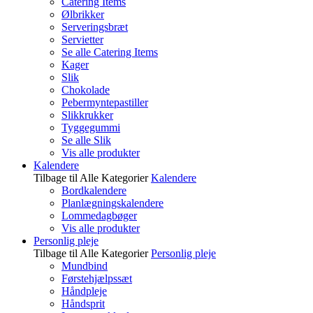
Catering Items
Ølbrikker
Serveringsbræt
Servietter
Se alle Catering Items
Kager
Slik
Chokolade
Pebermyntepastiller
Slikkrukker
Tyggegummi
Se alle Slik
Vis alle produkter
Kalendere
Tilbage til Alle Kategorier
Kalendere
Bordkalendere
Planlægningskalendere
Lommedagbøger
Vis alle produkter
Personlig pleje
Tilbage til Alle Kategorier
Personlig pleje
Mundbind
Førstehjælpssæt
Håndpleje
Håndsprit