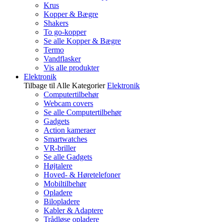
Krus
Kopper & Bægre
Shakers
To go-kopper
Se alle Kopper & Bægre
Termo
Vandflasker
Vis alle produkter
Elektronik
Tilbage til Alle Kategorier
Elektronik
Computertilbehør
Webcam covers
Se alle Computertilbehør
Gadgets
Action kameraer
Smartwatches
VR-briller
Se alle Gadgets
Højtalere
Hoved- & Høretelefoner
Mobiltilbehør
Opladere
Bilopladere
Kabler & Adaptere
Trådløse opladere