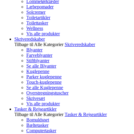
Lommetørklæder
Læbepomader
Solcremer
Toiletartikler
Toilettasker
Wellness
Vis alle produkter
Skriveredskaber
Tilbage til Alle Kategorier
Skriveredskaber
Blyanter
Farveblyanter
Stiftblyanter
Se alle Blyanter
Kuglepenne
Parker kuglepenne
Touch-kuglepenne
Se alle Kuglepenne
Overstregningstuscher
Skrivesæt
Vis alle produkter
Tasker & Rejseartikler
Tilbage til Alle Kategorier
Tasker & Rejseartikler
Bomuldsnet
Bæltetasker
Computertasker