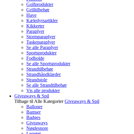
Golfprodukter
Grilltilbehør
Have
Kæledyrsartikler
Kikkerter
Paraplyer
Stormparaplyer
Taskeparaplyer
Se alle Paraplyer
Sportsprodukter
Fodbolde
Se alle Sportsprodukter
Strandtilbehør
Strandhåndklæder
Strandstole
Se alle Strandtilbehør
Vis alle produkter
Giveaways & Spil
Tilbage til Alle Kategorier
Giveaways & Spil
Balloner
Bamser
Badges
Giveaways
Nøglesnore
Legetøj