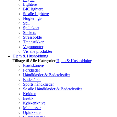
Lightere
BIC lightere
Se alle Lightere
Nøgleringe
Spil
Spillekort
Stickers
Stressbolde
Tændstikker
Vognmønter
Vis alle produkter
Hjem & Husholdning
Tilbage til Alle Kategorier
Hjem & Husholdning
Bordskånere
Forklæder
Håndklæder & Badetekstiler
Badekåber
Sports håndklæder
Se alle Håndklæder & Badetekstiler
Køkken
Bestik
Køkkenknive
Madkasser
Oplukkere