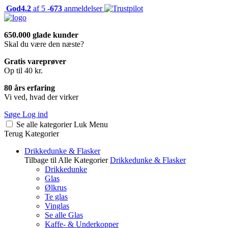
God
4.2
af 5 -
673
anmeldelser
650.000 glade kunder
Skal du være den næste?
Gratis vareprøver
Op til 40 kr.
80 års erfaring
Vi ved, hvad der virker
Søge
Log ind
Se alle kategorier
Luk
Menu
Terug
Kategorier
Drikkedunke & Flasker
Tilbage til Alle Kategorier
Drikkedunke & Flasker
Drikkedunke
Glas
Ølkrus
Te glas
Vinglas
Se alle Glas
Kaffe- & Underkopper