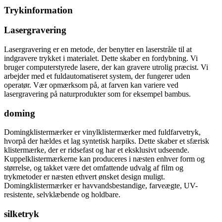
Trykinformation
Lasergravering
Lasergravering er en metode, der benytter en laserstråle til at
indgravere trykket i materialet. Dette skaber en fordybning. Vi
bruger computerstyrede lasere, der kan gravere utrolig præcist. Vi
arbejder med et fuldautomatiseret system, der fungerer uden
operatør. Vær opmærksom på, at farven kan variere ved
lasergravering på naturprodukter som for eksempel bambus.
doming
Domingklistermærker er vinylklistermærker med fuldfarvetryk,
hvorpå der hældes et lag syntetisk harpiks. Dette skaber et sfærisk
klistermærke, der er ridsefast og har et eksklusivt udseende.
Kuppelklistermærkerne kan produceres i næsten enhver form og
størrelse, og takket være det omfattende udvalg af film og
trykmetoder er næsten ethvert ønsket design muligt.
Domingklistermærker er havvandsbestandige, farveægte, UV-
resistente, selvklæbende og holdbare.
silketryk