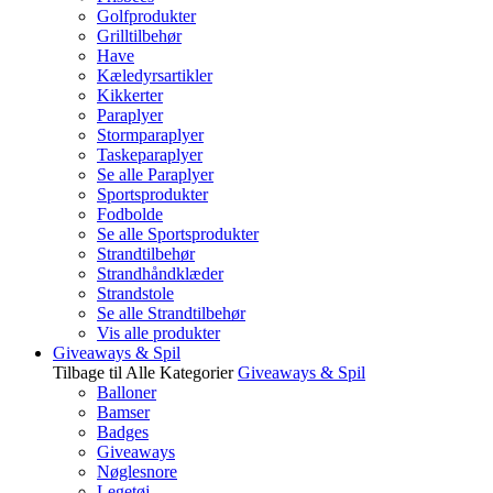
Golfprodukter
Grilltilbehør
Have
Kæledyrsartikler
Kikkerter
Paraplyer
Stormparaplyer
Taskeparaplyer
Se alle Paraplyer
Sportsprodukter
Fodbolde
Se alle Sportsprodukter
Strandtilbehør
Strandhåndklæder
Strandstole
Se alle Strandtilbehør
Vis alle produkter
Giveaways & Spil
Tilbage til Alle Kategorier
Giveaways & Spil
Balloner
Bamser
Badges
Giveaways
Nøglesnore
Legetøj