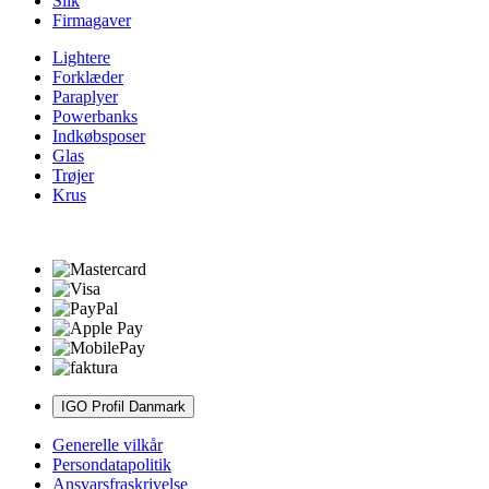
Slik
Firmagaver
Lightere
Forklæder
Paraplyer
Powerbanks
Indkøbsposer
Glas
Trøjer
Krus
IGO Profil Danmark
Generelle vilkår
Persondatapolitik
Ansvarsfraskrivelse