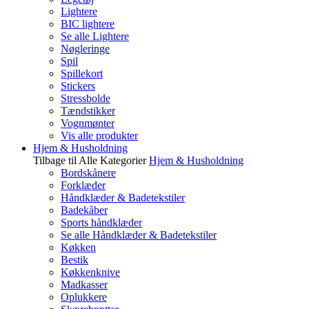
Lightere
BIC lightere
Se alle Lightere
Nøgleringe
Spil
Spillekort
Stickers
Stressbolde
Tændstikker
Vognmønter
Vis alle produkter
Hjem & Husholdning
Tilbage til Alle Kategorier
Hjem & Husholdning
Bordskånere
Forklæder
Håndklæder & Badetekstiler
Badekåber
Sports håndklæder
Se alle Håndklæder & Badetekstiler
Køkken
Bestik
Køkkenknive
Madkasser
Oplukkere