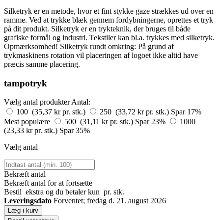
Silketryk er en metode, hvor et fint stykke gaze strækkes ud over en
ramme. Ved at trykke blæk gennem fordybningerne, oprettes et tryk
på dit produkt. Silketryk er en trykteknik, der bruges til både
grafiske formål og industri. Tekstiler kan bl.a. trykkes med silketryk.
Opmærksomhed! Silketryk rundt omkring: På grund af
trykmaskinens rotation vil placeringen af logoet ikke altid have
præcis samme placering.
tampotryk
Vælg antal produkter
Antal:
100 (35,37 kr pr. stk.)
250 (33,72 kr pr. stk.)
Spar 17%
Mest populære
500 (31,11 kr pr. stk.)
Spar 23%
1000
(23,33 kr pr. stk.)
Spar 35%
Vælg antal
Bekræft antal
Bekræft antal for at fortsætte
Bestil
ekstra og du betaler kun
pr. stk.
Leveringsdato
Forventet; fredag d. 21. august 2026
Læg i kurv