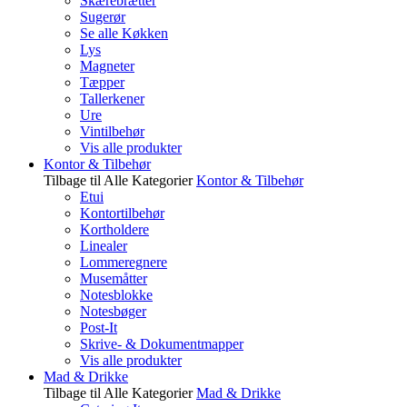
Skærebrætter
Sugerør
Se alle Køkken
Lys
Magneter
Tæpper
Tallerkener
Ure
Vintilbehør
Vis alle produkter
Kontor & Tilbehør
Tilbage til Alle Kategorier
Kontor & Tilbehør
Etui
Kontortilbehør
Kortholdere
Linealer
Lommeregnere
Musemåtter
Notesblokke
Notesbøger
Post-It
Skrive- & Dokumentmapper
Vis alle produkter
Mad & Drikke
Tilbage til Alle Kategorier
Mad & Drikke