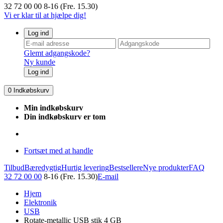
32 72 00 00
8-16 (Fre. 15.30)
Vi er klar til at hjælpe dig!
Log ind
Glemt adgangskode?
Ny kunde
Log ind
0
Indkøbskurv
Min indkøbskurv
Din indkøbskurv er tom
Fortsæt med at handle
Tilbud
Bæredygtig
Hurtig levering
Bestsellere
Nye produkter
FAQ
32 72 00 00
8-16 (Fre. 15.30)
E-mail
Hjem
Elektronik
USB
Rotate-metallic USB stik 4 GB