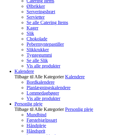
Catering Items
Ølbrikker
Serveringsbræt
Servietter
Se alle Catering Items
Kager
Slik
Chokolade
Pebermyntepastiller
Slikkrukker
Tyggegummi
Se alle Slik
Vis alle produkter
Kalendere
Tilbage til Alle Kategorier
Kalendere
Bordkalendere
Planlægningskalendere
Lommedagbøger
Vis alle produkter
Personlig pleje
Tilbage til Alle Kategorier
Personlig pleje
Mundbind
Førstehjælpssæt
Håndpleje
Håndsprit