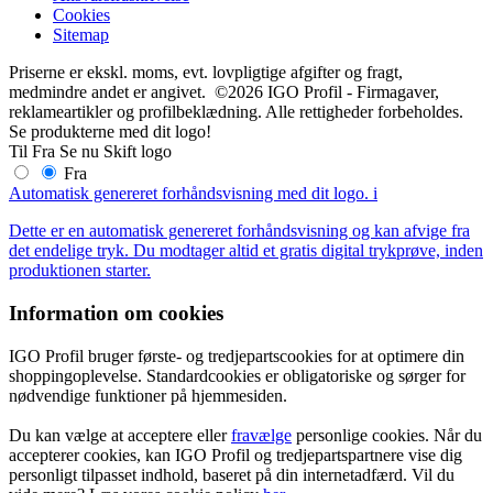
Cookies
Sitemap
Priserne er ekskl. moms, evt. lovpligtige afgifter og fragt,
medmindre andet er angivet. ©2026 IGO Profil - Firmagaver,
reklameartikler og profilbeklædning. Alle rettigheder forbeholdes.
Se produkterne med dit logo!
Til
Fra
Se nu
Skift logo
Fra
Automatisk genereret forhåndsvisning med dit logo.
i
Dette er en automatisk genereret forhåndsvisning og kan afvige fra
det endelige tryk. Du modtager altid et gratis digital trykprøve, inden
produktionen starter.
Information om cookies
IGO Profil bruger første- og tredjepartscookies for at optimere din
shoppingoplevelse. Standardcookies er obligatoriske og sørger for
nødvendige funktioner på hjemmesiden.
Du kan vælge at acceptere eller
fravælge
personlige cookies. Når du
accepterer cookies, kan IGO Profil og tredjepartspartnere vise dig
personligt tilpasset indhold, baseret på din internetadfærd. Vil du