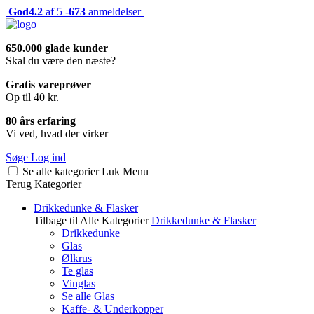
God
4.2
af 5 -
673
anmeldelser
650.000 glade kunder
Skal du være den næste?
Gratis vareprøver
Op til 40 kr.
80 års erfaring
Vi ved, hvad der virker
Søge
Log ind
Se alle kategorier
Luk
Menu
Terug
Kategorier
Drikkedunke & Flasker
Tilbage til Alle Kategorier
Drikkedunke & Flasker
Drikkedunke
Glas
Ølkrus
Te glas
Vinglas
Se alle Glas
Kaffe- & Underkopper