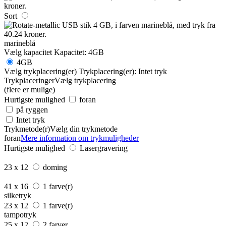
Sort
marineblå
Vælg kapacitet
Kapacitet:
4GB
4GB
Vælg trykplacering(er)
Trykplacering(er):
Intet tryk
Trykplaceringer
Vælg trykplacering
(flere er mulige)
Hurtigste mulighed
foran
på ryggen
Intet tryk
Trykmetode(r)
Vælg din trykmetode
foran
Mere information om trykmuligheder
Hurtigste mulighed
Lasergravering
23 x 12
doming
41 x 16
1 farve(r)
silketryk
23 x 12
1 farve(r)
tampotryk
25 x 12
2 farver