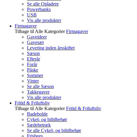
Se alle Opladere
Powerbanks
USB
Vis alle produkter
Firmagaver
Tilbage til Alle Kategorier
Firmagaver
Gaveideer
Gavesæt
Levering inden årsskiftet
Sæson
Efterår
Forår
Påske
Sommer
Vinter
Se alle Sæson
Takkegaver
Vis alle produkter
Fritid & Friluftsliv
Tilbage til Alle Kategorier
Fritid & Friluftsliv
Badebolde
Cykel- og biltilbehør
Sædebetræk
Se alle Cykel- og biltilbehør
Frisbees