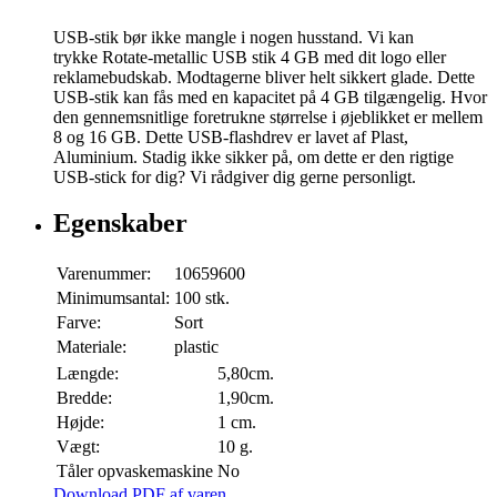
USB-stik bør ikke mangle i nogen husstand. Vi kan
trykke Rotate-metallic USB stik 4 GB med dit logo eller
reklamebudskab. Modtagerne bliver helt sikkert glade. Dette
USB-stik kan fås med en kapacitet på 4 GB tilgængelig. Hvor
den gennemsnitlige foretrukne størrelse i øjeblikket er mellem
8 og 16 GB. Dette USB-flashdrev er lavet af Plast,
Aluminium. Stadig ikke sikker på, om dette er den rigtige
USB-stick for dig? Vi rådgiver dig gerne personligt.
Egenskaber
Varenummer:
10659600
Minimumsantal:
100 stk.
Farve:
Sort
Materiale:
plastic
Længde:
5,80cm.
Bredde:
1,90cm.
Højde:
1 cm.
Vægt:
10 g.
Tåler opvaskemaskine
No
Download PDF af varen