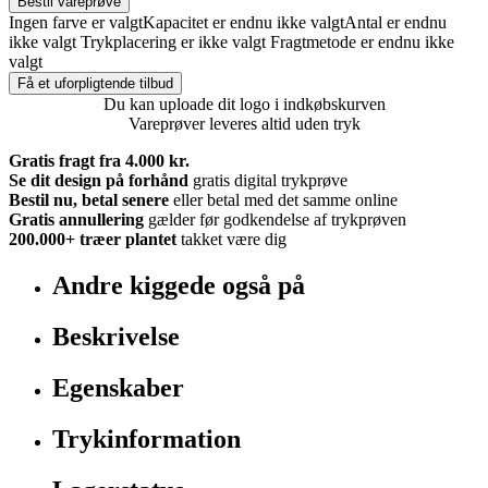
Bestil vareprøve
Ingen farve er valgt
Kapacitet er endnu ikke valgt
Antal er endnu
ikke valgt
Trykplacering er ikke valgt
Fragtmetode er endnu ikke
valgt
Få et uforpligtende tilbud
Du kan uploade dit logo i indkøbskurven
Vareprøver leveres altid uden tryk
Gratis fragt fra 4.000 kr.
Se dit design på forhånd
gratis digital trykprøve
Bestil nu, betal senere
eller betal med det samme online
Gratis annullering
gælder før godkendelse af trykprøven
200.000+
træer plantet
takket være dig
Andre kiggede også på
Beskrivelse
Egenskaber
Trykinformation