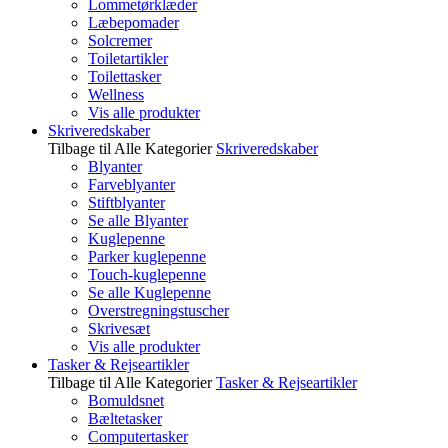
Lommetørklæder
Læbepomader
Solcremer
Toiletartikler
Toilettasker
Wellness
Vis alle produkter
Skriveredskaber
Tilbage til Alle Kategorier
Skriveredskaber
Blyanter
Farveblyanter
Stiftblyanter
Se alle Blyanter
Kuglepenne
Parker kuglepenne
Touch-kuglepenne
Se alle Kuglepenne
Overstregningstuscher
Skrivesæt
Vis alle produkter
Tasker & Rejseartikler
Tilbage til Alle Kategorier
Tasker & Rejseartikler
Bomuldsnet
Bæltetasker
Computertasker