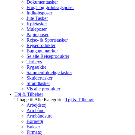
Dokumenttasker
Frugt- og grøntsagsposer
Indkøbsposer
Jute Tasker
Køletasker
Muleposer
Papirsposer
Rejse- & Sportstasker
Rejseprodukter
Baggagemærker
Se alle Rejseprodukter
Trolleys
Rygsække
Sammenfoldelige tasker
Skuldertasker
Strandtasker
Vis alle produkter
Tøj & Tilbehør
Tilbage til Alle Kategorier
Tøj & Tilbehør
Arbejdstøj
Armbånd
Armbåndsure
Børnetøj
Bukser
Firmatøj