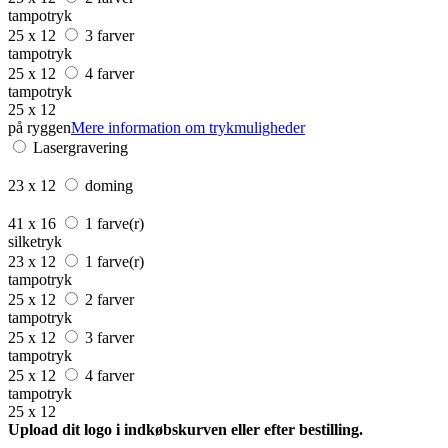
tampotryk
25 x 12
3 farver
tampotryk
25 x 12
4 farver
tampotryk
25 x 12
på ryggen
Mere information om trykmuligheder
Lasergravering
23 x 12
doming
41 x 16
1 farve(r)
silketryk
23 x 12
1 farve(r)
tampotryk
25 x 12
2 farver
tampotryk
25 x 12
3 farver
tampotryk
25 x 12
4 farver
tampotryk
25 x 12
Upload dit logo i indkøbskurven eller efter bestilling.