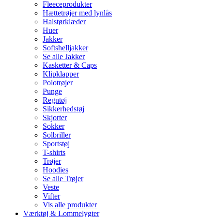
Fleeceprodukter
Hættetrøjer med lynlås
Halstørklæder
Huer
Jakker
Softshelljakker
Se alle Jakker
Kasketter & Caps
Klipklapper
Polotrøjer
Punge
Regntøj
Sikkerhedstøj
Skjorter
Sokker
Solbriller
Sportstøj
T-shirts
Trøjer
Hoodies
Se alle Trøjer
Veste
Vifter
Vis alle produkter
Værktøj & Lommelygter