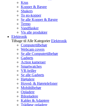
Krus
Kopper & Bægre
Shakers
To go-kopper
Se alle Kopper & Bægre
Termo
Vandflasker
Vis alle produkter
Elektronik
Tilbage til Alle Kategorier
Elektronik
Computertilbehør
Webcam covers
Se alle Computertilbehør
Gadgets
Action kameraer
Smartwatches
VR-briller
Se alle Gadgets
Højtalere
Hoved- & Høretelefoner
Mobiltilbehør
Opladere
Bilopladere
Kabler & Adaptere
Trådløse opladere