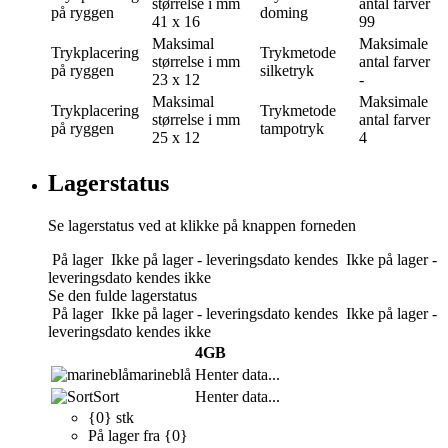
størrelse i mm
antal farver
på ryggen
doming
41 x 16
99
Maksimal
Maksimale
Trykplacering
Trykmetode
størrelse i mm
antal farver
på ryggen
silketryk
23 x 12
-
Maksimal
Maksimale
Trykplacering
Trykmetode
størrelse i mm
antal farver
på ryggen
tampotryk
25 x 12
4
Lagerstatus
Se lagerstatus ved at klikke på knappen forneden
På lager
Ikke på lager - leveringsdato kendes
Ikke på lager -
leveringsdato kendes ikke
Se den fulde lagerstatus
På lager
Ikke på lager - leveringsdato kendes
Ikke på lager -
leveringsdato kendes ikke
4GB
marineblå
Henter data...
Sort
Henter data...
{0} stk
På lager fra {0}