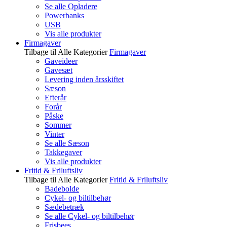
Se alle Opladere
Powerbanks
USB
Vis alle produkter
Firmagaver
Tilbage til Alle Kategorier
Firmagaver
Gaveideer
Gavesæt
Levering inden årsskiftet
Sæson
Efterår
Forår
Påske
Sommer
Vinter
Se alle Sæson
Takkegaver
Vis alle produkter
Fritid & Friluftsliv
Tilbage til Alle Kategorier
Fritid & Friluftsliv
Badebolde
Cykel- og biltilbehør
Sædebetræk
Se alle Cykel- og biltilbehør
Frisbees