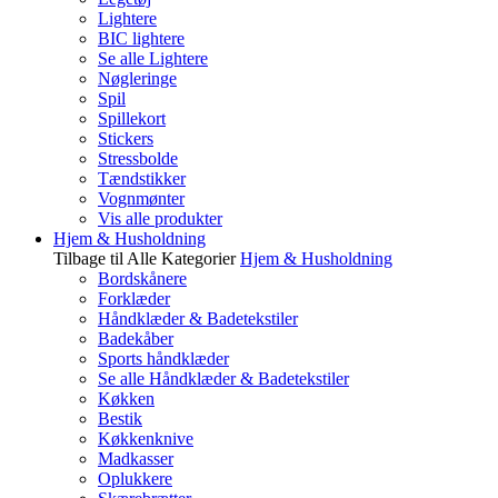
Lightere
BIC lightere
Se alle Lightere
Nøgleringe
Spil
Spillekort
Stickers
Stressbolde
Tændstikker
Vognmønter
Vis alle produkter
Hjem & Husholdning
Tilbage til Alle Kategorier
Hjem & Husholdning
Bordskånere
Forklæder
Håndklæder & Badetekstiler
Badekåber
Sports håndklæder
Se alle Håndklæder & Badetekstiler
Køkken
Bestik
Køkkenknive
Madkasser
Oplukkere