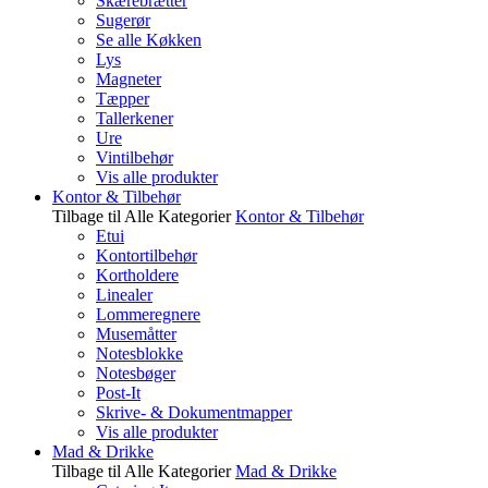
Skærebrætter
Sugerør
Se alle Køkken
Lys
Magneter
Tæpper
Tallerkener
Ure
Vintilbehør
Vis alle produkter
Kontor & Tilbehør
Tilbage til Alle Kategorier
Kontor & Tilbehør
Etui
Kontortilbehør
Kortholdere
Linealer
Lommeregnere
Musemåtter
Notesblokke
Notesbøger
Post-It
Skrive- & Dokumentmapper
Vis alle produkter
Mad & Drikke
Tilbage til Alle Kategorier
Mad & Drikke