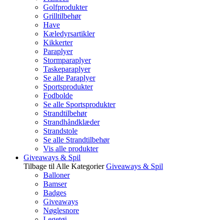
Golfprodukter
Grilltilbehør
Have
Kæledyrsartikler
Kikkerter
Paraplyer
Stormparaplyer
Taskeparaplyer
Se alle Paraplyer
Sportsprodukter
Fodbolde
Se alle Sportsprodukter
Strandtilbehør
Strandhåndklæder
Strandstole
Se alle Strandtilbehør
Vis alle produkter
Giveaways & Spil
Tilbage til Alle Kategorier
Giveaways & Spil
Balloner
Bamser
Badges
Giveaways
Nøglesnore
Legetøj