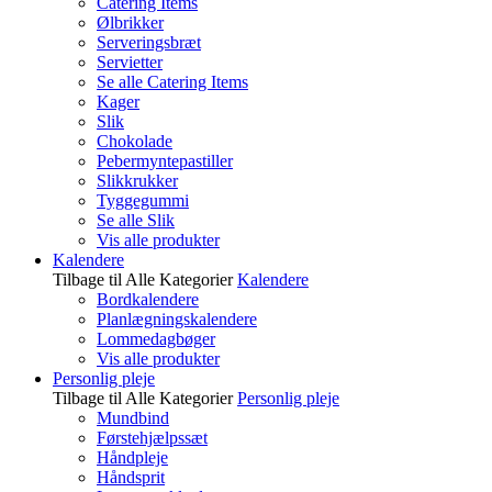
Catering Items
Ølbrikker
Serveringsbræt
Servietter
Se alle Catering Items
Kager
Slik
Chokolade
Pebermyntepastiller
Slikkrukker
Tyggegummi
Se alle Slik
Vis alle produkter
Kalendere
Tilbage til Alle Kategorier
Kalendere
Bordkalendere
Planlægningskalendere
Lommedagbøger
Vis alle produkter
Personlig pleje
Tilbage til Alle Kategorier
Personlig pleje
Mundbind
Førstehjælpssæt
Håndpleje
Håndsprit