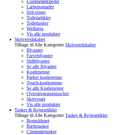
Lommetørklæder
Læbepomader
Solcremer
Toiletartikler
Toilettasker
Wellness
Vis alle produkter
Skriveredskaber
Tilbage til Alle Kategorier
Skriveredskaber
Blyanter
Farveblyanter
Stiftblyanter
Se alle Blyanter
Kuglepenne
Parker kuglepenne
Touch-kuglepenne
Se alle Kuglepenne
Overstregningstuscher
Skrivesæt
Vis alle produkter
Tasker & Rejseartikler
Tilbage til Alle Kategorier
Tasker & Rejseartikler
Bomuldsnet
Bæltetasker
Computertasker