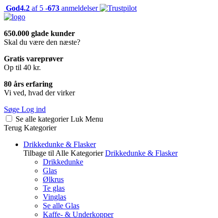
God
4.2
af 5 -
673
anmeldelser
650.000 glade kunder
Skal du være den næste?
Gratis vareprøver
Op til 40 kr.
80 års erfaring
Vi ved, hvad der virker
Søge
Log ind
Se alle kategorier
Luk
Menu
Terug
Kategorier
Drikkedunke & Flasker
Tilbage til Alle Kategorier
Drikkedunke & Flasker
Drikkedunke
Glas
Ølkrus
Te glas
Vinglas
Se alle Glas
Kaffe- & Underkopper