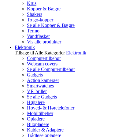
Krus
Kopper & Bægre
Shakers
To go-kopper
Se alle Kopper & Bægre
Termo
Vandflasker
Vis alle produkter
Elektronik
Tilbage til Alle Kategorier
Elektronik
Computertilbehør
Webcam covers
Se alle Computertilbehør
Gadgets
Action kameraer
Smartwatches
VR-briller
Se alle Gadgets
Højtalere
Hoved- & Høretelefoner
Mobiltilbehør
Opladere
Bilopladere
Kabler & Adaptere
Trådløse opladere