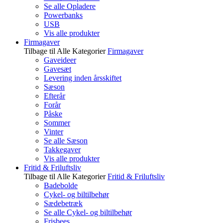
Se alle Opladere
Powerbanks
USB
Vis alle produkter
Firmagaver
Tilbage til Alle Kategorier
Firmagaver
Gaveideer
Gavesæt
Levering inden årsskiftet
Sæson
Efterår
Forår
Påske
Sommer
Vinter
Se alle Sæson
Takkegaver
Vis alle produkter
Fritid & Friluftsliv
Tilbage til Alle Kategorier
Fritid & Friluftsliv
Badebolde
Cykel- og biltilbehør
Sædebetræk
Se alle Cykel- og biltilbehør
Frisbees