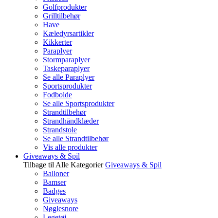
Golfprodukter
Grilltilbehør
Have
Kæledyrsartikler
Kikkerter
Paraplyer
Stormparaplyer
Taskeparaplyer
Se alle Paraplyer
Sportsprodukter
Fodbolde
Se alle Sportsprodukter
Strandtilbehør
Strandhåndklæder
Strandstole
Se alle Strandtilbehør
Vis alle produkter
Giveaways & Spil
Tilbage til Alle Kategorier
Giveaways & Spil
Balloner
Bamser
Badges
Giveaways
Nøglesnore
Legetøj