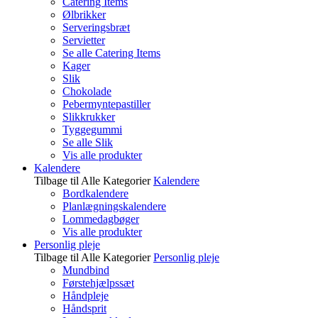
Catering Items
Ølbrikker
Serveringsbræt
Servietter
Se alle Catering Items
Kager
Slik
Chokolade
Pebermyntepastiller
Slikkrukker
Tyggegummi
Se alle Slik
Vis alle produkter
Kalendere
Tilbage til Alle Kategorier
Kalendere
Bordkalendere
Planlægningskalendere
Lommedagbøger
Vis alle produkter
Personlig pleje
Tilbage til Alle Kategorier
Personlig pleje
Mundbind
Førstehjælpssæt
Håndpleje
Håndsprit