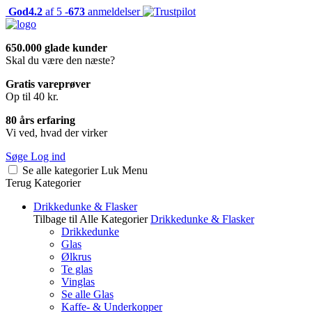
God
4.2
af 5 -
673
anmeldelser
650.000 glade kunder
Skal du være den næste?
Gratis vareprøver
Op til 40 kr.
80 års erfaring
Vi ved, hvad der virker
Søge
Log ind
Se alle kategorier
Luk
Menu
Terug
Kategorier
Drikkedunke & Flasker
Tilbage til Alle Kategorier
Drikkedunke & Flasker
Drikkedunke
Glas
Ølkrus
Te glas
Vinglas
Se alle Glas
Kaffe- & Underkopper