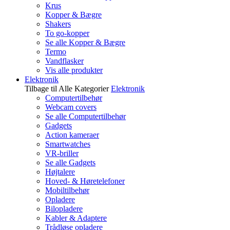
Krus
Kopper & Bægre
Shakers
To go-kopper
Se alle Kopper & Bægre
Termo
Vandflasker
Vis alle produkter
Elektronik
Tilbage til Alle Kategorier
Elektronik
Computertilbehør
Webcam covers
Se alle Computertilbehør
Gadgets
Action kameraer
Smartwatches
VR-briller
Se alle Gadgets
Højtalere
Hoved- & Høretelefoner
Mobiltilbehør
Opladere
Bilopladere
Kabler & Adaptere
Trådløse opladere