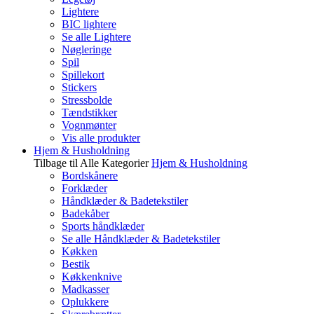
Lightere
BIC lightere
Se alle Lightere
Nøgleringe
Spil
Spillekort
Stickers
Stressbolde
Tændstikker
Vognmønter
Vis alle produkter
Hjem & Husholdning
Tilbage til Alle Kategorier
Hjem & Husholdning
Bordskånere
Forklæder
Håndklæder & Badetekstiler
Badekåber
Sports håndklæder
Se alle Håndklæder & Badetekstiler
Køkken
Bestik
Køkkenknive
Madkasser
Oplukkere