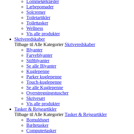
Lommetørklæder
Læbepomader
Solcremer
Toiletartikler
Toilettasker
Wellness
Vis alle produkter
Skriveredskaber
Tilbage til Alle Kategorier
Skriveredskaber
Blyanter
Farveblyanter
Stiftblyanter
Se alle Blyanter
Kuglepenne
Parker kuglepenne
Touch-kuglepenne
Se alle Kuglepenne
Overstregningstuscher
Skrivesæt
Vis alle produkter
Tasker & Rejseartikler
Tilbage til Alle Kategorier
Tasker & Rejseartikler
Bomuldsnet
Bæltetasker
Computertasker