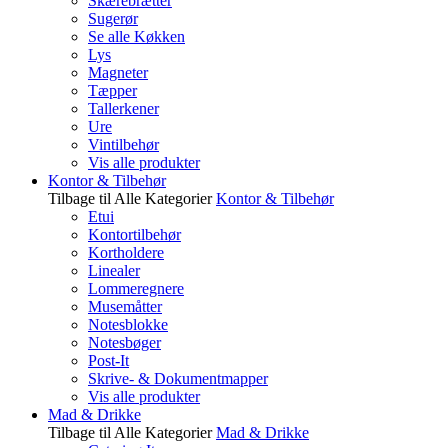
Skærebrætter
Sugerør
Se alle Køkken
Lys
Magneter
Tæpper
Tallerkener
Ure
Vintilbehør
Vis alle produkter
Kontor & Tilbehør
Tilbage til Alle Kategorier
Kontor & Tilbehør
Etui
Kontortilbehør
Kortholdere
Linealer
Lommeregnere
Musemåtter
Notesblokke
Notesbøger
Post-It
Skrive- & Dokumentmapper
Vis alle produkter
Mad & Drikke
Tilbage til Alle Kategorier
Mad & Drikke