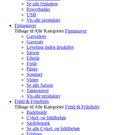
Se alle Opladere
Powerbanks
USB
Vis alle produkter
Firmagaver
Tilbage til Alle Kategorier
Firmagaver
Gaveideer
Gavesæt
Levering inden årsskiftet
Sæson
Efterår
Forår
Påske
Sommer
Vinter
Se alle Sæson
Takkegaver
Vis alle produkter
Fritid & Friluftsliv
Tilbage til Alle Kategorier
Fritid & Friluftsliv
Badebolde
Cykel- og biltilbehør
Sædebetræk
Se alle Cykel- og biltilbehør
Frisbees