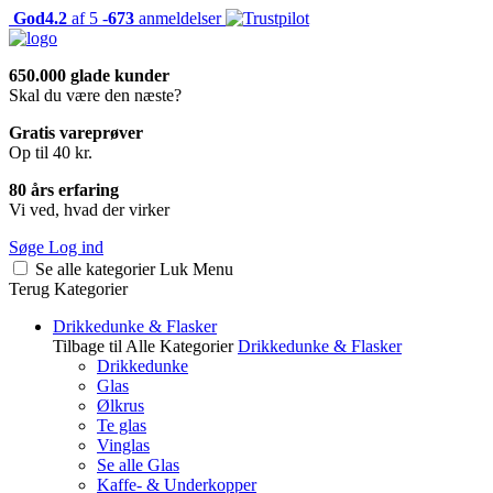
God
4.2
af 5 -
673
anmeldelser
650.000 glade kunder
Skal du være den næste?
Gratis vareprøver
Op til 40 kr.
80 års erfaring
Vi ved, hvad der virker
Søge
Log ind
Se alle kategorier
Luk
Menu
Terug
Kategorier
Drikkedunke & Flasker
Tilbage til Alle Kategorier
Drikkedunke & Flasker
Drikkedunke
Glas
Ølkrus
Te glas
Vinglas
Se alle Glas
Kaffe- & Underkopper