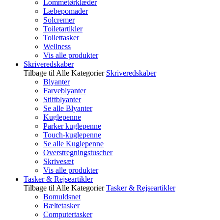
Lommetørklæder
Læbepomader
Solcremer
Toiletartikler
Toilettasker
Wellness
Vis alle produkter
Skriveredskaber
Tilbage til Alle Kategorier
Skriveredskaber
Blyanter
Farveblyanter
Stiftblyanter
Se alle Blyanter
Kuglepenne
Parker kuglepenne
Touch-kuglepenne
Se alle Kuglepenne
Overstregningstuscher
Skrivesæt
Vis alle produkter
Tasker & Rejseartikler
Tilbage til Alle Kategorier
Tasker & Rejseartikler
Bomuldsnet
Bæltetasker
Computertasker