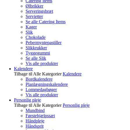
Catering Items
Ølbrikker
Serveringsbræt
Servietter
Se alle Catering Items
Kager
Slik
Chokolade
Pebermyntepastiller
Slikkrukker
Tyggegummi
Se alle Slik
Vis alle produkter
Kalendere
Tilbage til Alle Kategorier
Kalendere
Bordkalendere
Planlægningskalendere
Lommedagbøger
Vis alle produkter
Personlig pleje
Tilbage til Alle Kategorier
Personlig pleje
Mundbind
Førstehjælpssæt
Håndpleje
Håndsprit