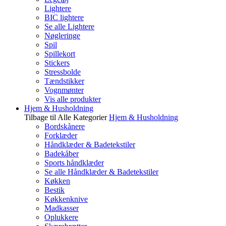
Lightere
BIC lightere
Se alle Lightere
Nøgleringe
Spil
Spillekort
Stickers
Stressbolde
Tændstikker
Vognmønter
Vis alle produkter
Hjem & Husholdning
Tilbage til Alle Kategorier
Hjem & Husholdning
Bordskånere
Forklæder
Håndklæder & Badetekstiler
Badekåber
Sports håndklæder
Se alle Håndklæder & Badetekstiler
Køkken
Bestik
Køkkenknive
Madkasser
Oplukkere