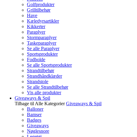
Golfprodukter
Grilltilbehør
Have
Kæledyrsartikler
Kikkerter
Paraplyer
Stormparaplyer
Taskeparaplyer
Se alle Paraplyer
Sportsprodukter
Fodbolde
Se alle Sportsprodukter
Strandtilbehør
Strandhåndklæder
Strandstole
Se alle Strandtilbehør
Vis alle produkter
Giveaways & Spil
Tilbage til Alle Kategorier
Giveaways & Spil
Balloner
Bamser
Badges
Giveaways
Nøglesnore
Legetøj