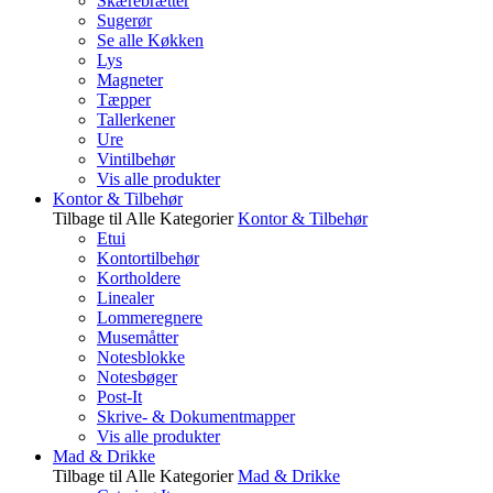
Skærebrætter
Sugerør
Se alle Køkken
Lys
Magneter
Tæpper
Tallerkener
Ure
Vintilbehør
Vis alle produkter
Kontor & Tilbehør
Tilbage til Alle Kategorier
Kontor & Tilbehør
Etui
Kontortilbehør
Kortholdere
Linealer
Lommeregnere
Musemåtter
Notesblokke
Notesbøger
Post-It
Skrive- & Dokumentmapper
Vis alle produkter
Mad & Drikke
Tilbage til Alle Kategorier
Mad & Drikke