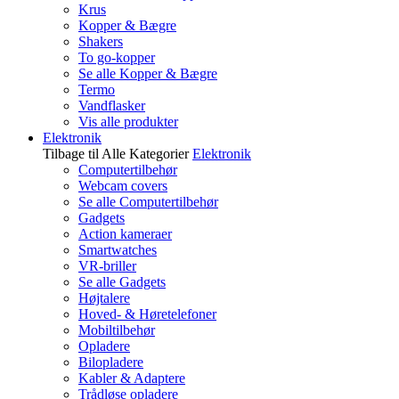
Krus
Kopper & Bægre
Shakers
To go-kopper
Se alle Kopper & Bægre
Termo
Vandflasker
Vis alle produkter
Elektronik
Tilbage til Alle Kategorier
Elektronik
Computertilbehør
Webcam covers
Se alle Computertilbehør
Gadgets
Action kameraer
Smartwatches
VR-briller
Se alle Gadgets
Højtalere
Hoved- & Høretelefoner
Mobiltilbehør
Opladere
Bilopladere
Kabler & Adaptere
Trådløse opladere