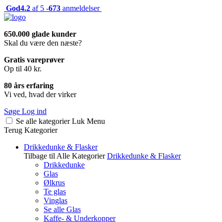
God
4.2
af 5 -
673
anmeldelser
650.000 glade kunder
Skal du være den næste?
Gratis vareprøver
Op til 40 kr.
80 års erfaring
Vi ved, hvad der virker
Søge
Log ind
Se alle kategorier
Luk
Menu
Terug
Kategorier
Drikkedunke & Flasker
Tilbage til Alle Kategorier
Drikkedunke & Flasker
Drikkedunke
Glas
Ølkrus
Te glas
Vinglas
Se alle Glas
Kaffe- & Underkopper