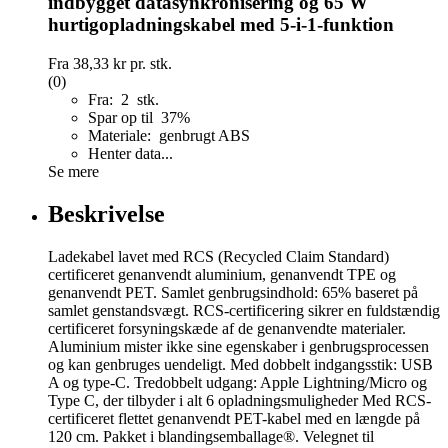
indbygget datasynkronisering og 65 W
hurtigopladningskabel med 5-i-1-funktion
Fra
38,33 kr
pr. stk.
(0)
Fra: 2 stk.
Spar op til 37%
Materiale: genbrugt ABS
Henter data...
Se mere
Beskrivelse
Ladekabel lavet med RCS (Recycled Claim Standard)
certificeret genanvendt aluminium, genanvendt TPE og
genanvendt PET. Samlet genbrugsindhold: 65% baseret på
samlet genstandsvægt. RCS-certificering sikrer en fuldstændig
certificeret forsyningskæde af de genanvendte materialer.
Aluminium mister ikke sine egenskaber i genbrugsprocessen
og kan genbruges uendeligt. Med dobbelt indgangsstik: USB
A og type-C. Tredobbelt udgang: Apple Lightning/Micro og
Type C, der tilbyder i alt 6 opladningsmuligheder Med RCS-
certificeret flettet genanvendt PET-kabel med en længde på
120 cm. Pakket i blandingsemballage®. Velegnet til