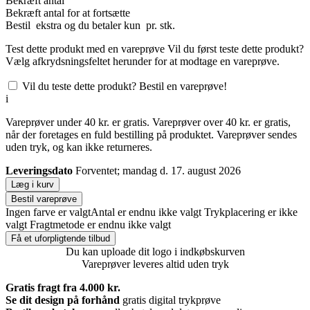
Bekræft antal
Bekræft antal for at fortsætte
Bestil
ekstra og du betaler kun
pr. stk.
Test dette produkt med en vareprøve
Vil du først teste dette produkt?
Vælg afkrydsningsfeltet herunder for at modtage en vareprøve.
Vil du teste dette produkt? Bestil en vareprøve!
i
Vareprøver under 40 kr. er gratis. Vareprøver over 40 kr. er gratis,
når der foretages en fuld bestilling på produktet. Vareprøver sendes
uden tryk, og kan ikke returneres.
Leveringsdato
Forventet; mandag d. 17. august 2026
Læg i kurv
Bestil vareprøve
Ingen farve er valgt
Antal er endnu ikke valgt
Trykplacering er ikke
valgt
Fragtmetode er endnu ikke valgt
Få et uforpligtende tilbud
Du kan uploade dit logo i indkøbskurven
Vareprøver leveres altid uden tryk
Gratis fragt fra 4.000 kr.
Se dit design på forhånd
gratis digital trykprøve