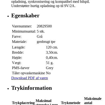
opladning, synkronisering og kompatibel med bilspil.
Understøtter hurtig opladning op til 9V/2A.
Egenskaber
Varenummer:
20829500
Minimumsantal:
5 stk.
Farve:
Grå
Materiale:
genbrugt tpe
Længde:
120 cm.
Bredde:
3,50cm.
Højde:
0,40cm.
Vægt:
51 g.
PMS-farver
Grey
Tåler opvaskemaskine
No
Download PDF af varen
Trykinformation
Maksimale
Maksimal
Trykplacering
Trykmetode
antal
størrelse i mm