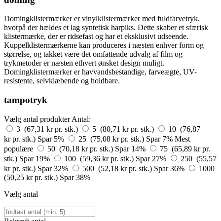
Domingklistermærker er vinylklistermærker med fuldfarvetryk,
hvorpå der hældes et lag syntetisk harpiks. Dette skaber et sfærisk
klistermærke, der er ridsefast og har et eksklusivt udseende.
Kuppelklistermærkerne kan produceres i næsten enhver form og
størrelse, og takket være det omfattende udvalg af film og
trykmetoder er næsten ethvert ønsket design muligt.
Domingklistermærker er havvandsbestandige, farveægte, UV-
resistente, selvklæbende og holdbare.
tampotryk
Vælg antal produkter
Antal:
3 (67,31 kr pr. stk.)
5 (80,71 kr pr. stk.)
10 (76,87
kr pr. stk.)
Spar 5%
25 (75,08 kr pr. stk.)
Spar 7%
Mest
populære
50 (70,18 kr pr. stk.)
Spar 14%
75 (65,89 kr pr.
stk.)
Spar 19%
100 (59,36 kr pr. stk.)
Spar 27%
250 (55,57
kr pr. stk.)
Spar 32%
500 (52,18 kr pr. stk.)
Spar 36%
1000
(50,25 kr pr. stk.)
Spar 38%
Vælg antal