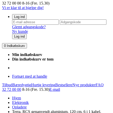
32 72 00 00
8-16 (Fre. 15.30)
Vi er klar til at hjælpe dig!
Log ind
Glemt adgangskode?
Ny kunde
Log ind
0
Indkøbskurv
Min indkøbskurv
Din indkøbskurv er tom
Fortsæt med at handle
Tilbud
Bæredygtig
Hurtig levering
Bestsellere
Nye produkter
FAQ
32 72 00 00
8-16 (Fre. 15.30)
E-mail
Hjem
Elektronik
Opladere
Terra, RCS genanvendt aluminium. 120 cm, 6 i 1 kabel.