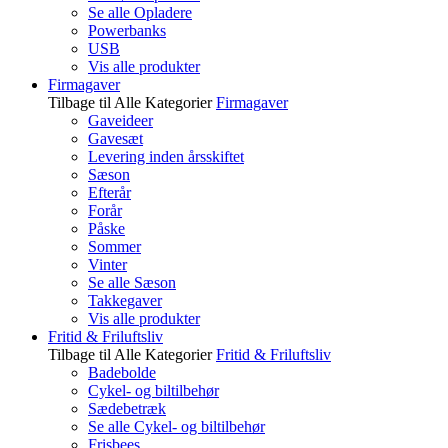
Se alle Opladere
Powerbanks
USB
Vis alle produkter
Firmagaver
Tilbage til Alle Kategorier
Firmagaver
Gaveideer
Gavesæt
Levering inden årsskiftet
Sæson
Efterår
Forår
Påske
Sommer
Vinter
Se alle Sæson
Takkegaver
Vis alle produkter
Fritid & Friluftsliv
Tilbage til Alle Kategorier
Fritid & Friluftsliv
Badebolde
Cykel- og biltilbehør
Sædebetræk
Se alle Cykel- og biltilbehør
Frisbees