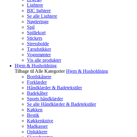
Lightere
BIC lightere
Se alle Lightere
Nøgleringe
Spil
Spillekort
Stickers
Stressbolde
Tændstikker
Vognmønter
Vis alle produkter
Hjem & Husholdning
Tilbage til Alle Kategorier
Hjem & Husholdning
Bordskånere
Forklæder
Håndklæder & Badetekstiler
Badekåber
Sports håndklæder
Se alle Håndklæder & Badetekstiler
Køkken
Bestik
Køkkenknive
Madkasser
Oplukkere