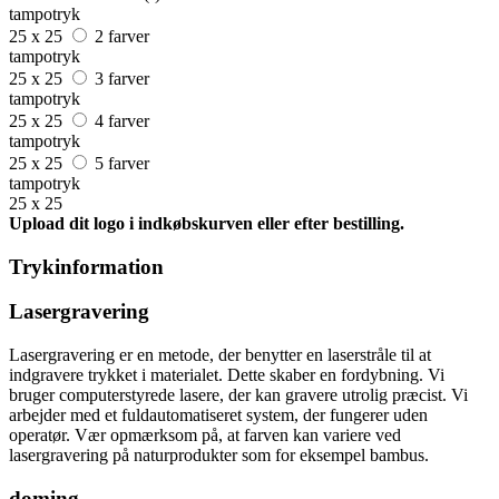
tampotryk
25 x 25
2 farver
tampotryk
25 x 25
3 farver
tampotryk
25 x 25
4 farver
tampotryk
25 x 25
5 farver
tampotryk
25 x 25
Upload dit logo i indkøbskurven eller efter bestilling.
Trykinformation
Lasergravering
Lasergravering er en metode, der benytter en laserstråle til at
indgravere trykket i materialet. Dette skaber en fordybning. Vi
bruger computerstyrede lasere, der kan gravere utrolig præcist. Vi
arbejder med et fuldautomatiseret system, der fungerer uden
operatør. Vær opmærksom på, at farven kan variere ved
lasergravering på naturprodukter som for eksempel bambus.
doming