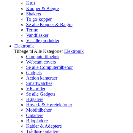
Krus
Kopper & Bægre
Shakers
To go-kopper
Se alle Kopper & Bægre
Termo
Vandflasker
Vis alle produkter
Elektronik
Tilbage til Alle Kategorier
Elektronik
Computertilbehør
Webcam covers
Se alle Computertilbehør
Gadgets
Action kameraer
Smartwatches
VR-briller
Se alle Gadgets
Højtalere
Hoved- & Høretelefoner
Mobiltilbehør
Opladere
Bilopladere
Kabler & Adaptere
Trådløse opladere