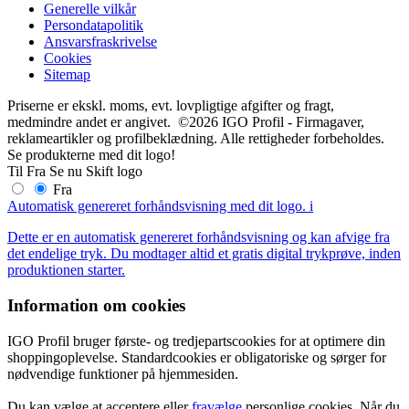
Generelle vilkår
Persondatapolitik
Ansvarsfraskrivelse
Cookies
Sitemap
Priserne er ekskl. moms, evt. lovpligtige afgifter og fragt,
medmindre andet er angivet. ©2026 IGO Profil - Firmagaver,
reklameartikler og profilbeklædning. Alle rettigheder forbeholdes.
Se produkterne med dit logo!
Til
Fra
Se nu
Skift logo
Fra
Automatisk genereret forhåndsvisning med dit logo.
i
Dette er en automatisk genereret forhåndsvisning og kan afvige fra
det endelige tryk. Du modtager altid et gratis digital trykprøve, inden
produktionen starter.
Information om cookies
IGO Profil bruger første- og tredjepartscookies for at optimere din
shoppingoplevelse. Standardcookies er obligatoriske og sørger for
nødvendige funktioner på hjemmesiden.
Du kan vælge at acceptere eller
fravælge
personlige cookies. Når du