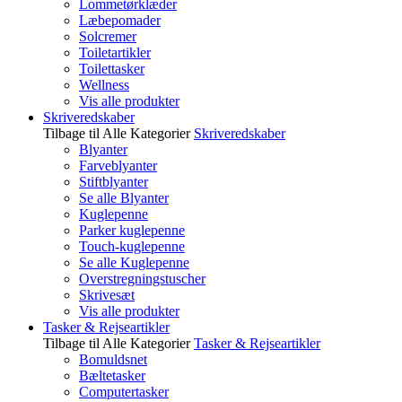
Lommetørklæder
Læbepomader
Solcremer
Toiletartikler
Toilettasker
Wellness
Vis alle produkter
Skriveredskaber
Tilbage til Alle Kategorier
Skriveredskaber
Blyanter
Farveblyanter
Stiftblyanter
Se alle Blyanter
Kuglepenne
Parker kuglepenne
Touch-kuglepenne
Se alle Kuglepenne
Overstregningstuscher
Skrivesæt
Vis alle produkter
Tasker & Rejseartikler
Tilbage til Alle Kategorier
Tasker & Rejseartikler
Bomuldsnet
Bæltetasker
Computertasker