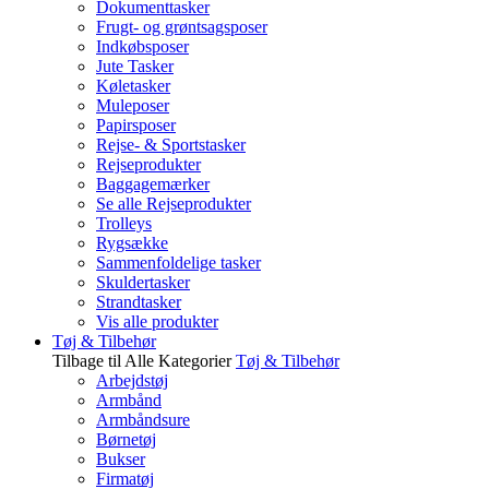
Dokumenttasker
Frugt- og grøntsagsposer
Indkøbsposer
Jute Tasker
Køletasker
Muleposer
Papirsposer
Rejse- & Sportstasker
Rejseprodukter
Baggagemærker
Se alle Rejseprodukter
Trolleys
Rygsække
Sammenfoldelige tasker
Skuldertasker
Strandtasker
Vis alle produkter
Tøj & Tilbehør
Tilbage til Alle Kategorier
Tøj & Tilbehør
Arbejdstøj
Armbånd
Armbåndsure
Børnetøj
Bukser
Firmatøj