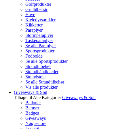
Golfprodukter
Grilltilbehør
Have
Kæledyrsartikler
Kikkerter
Paraplyer
Stormparaplyer
Taskeparaplyer
Se alle Paraplyer
Sportsprodukter
Fodbolde
Se alle Sportsprodukter
Strandtilbehør
Strandhåndklæder
Strandstole
Se alle Strandtilbehør
Vis alle produkter
Giveaways & Spil
Tilbage til Alle Kategorier
Giveaways & Spil
Balloner
Bamser
Badges
Giveaways
Nøglesnore
Legetøj