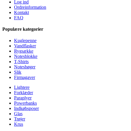
Log ind
Ordreinformation
Kontakt
FAQ
Populære kategorier
Kuglepenne
Vandflasker
Rygsække
Notesblokke
T-Shirts
Notesbøger
Slik
Firmagaver
Lightere
Forklæder
Paraplyer
Powerbanks
Indkøbsposer
Glas
Trøjer
Krus