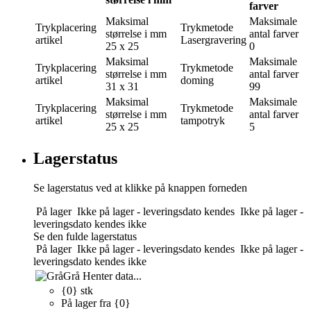
farver
Maksimal
Maksimale
Trykplacering
Trykmetode
størrelse i mm
antal farver
artikel
Lasergravering
25 x 25
0
Maksimal
Maksimale
Trykplacering
Trykmetode
størrelse i mm
antal farver
artikel
doming
31 x 31
99
Maksimal
Maksimale
Trykplacering
Trykmetode
størrelse i mm
antal farver
artikel
tampotryk
25 x 25
5
Lagerstatus
Se lagerstatus ved at klikke på knappen forneden
På lager
Ikke på lager - leveringsdato kendes
Ikke på lager -
leveringsdato kendes ikke
Se den fulde lagerstatus
På lager
Ikke på lager - leveringsdato kendes
Ikke på lager -
leveringsdato kendes ikke
Grå
Henter data...
{0} stk
På lager fra {0}