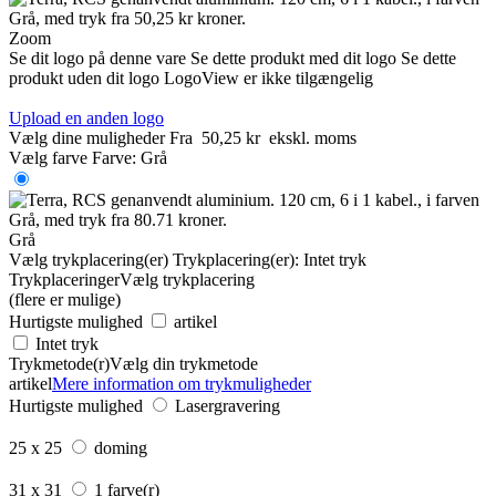
Zoom
Se dit logo på denne vare
Se dette produkt med dit logo
Se dette
produkt uden dit logo
LogoView er ikke tilgængelig
Upload en anden logo
Vælg dine muligheder
Fra
50,25 kr
ekskl. moms
Vælg farve
Farve:
Grå
Grå
Vælg trykplacering(er)
Trykplacering(er):
Intet tryk
Trykplaceringer
Vælg trykplacering
(flere er mulige)
Hurtigste mulighed
artikel
Intet tryk
Trykmetode(r)
Vælg din trykmetode
artikel
Mere information om trykmuligheder
Hurtigste mulighed
Lasergravering
25 x 25
doming
31 x 31
1 farve(r)