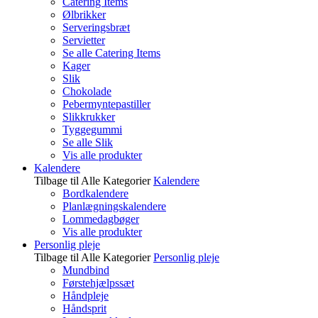
Catering Items
Ølbrikker
Serveringsbræt
Servietter
Se alle Catering Items
Kager
Slik
Chokolade
Pebermyntepastiller
Slikkrukker
Tyggegummi
Se alle Slik
Vis alle produkter
Kalendere
Tilbage til Alle Kategorier
Kalendere
Bordkalendere
Planlægningskalendere
Lommedagbøger
Vis alle produkter
Personlig pleje
Tilbage til Alle Kategorier
Personlig pleje
Mundbind
Førstehjælpssæt
Håndpleje
Håndsprit