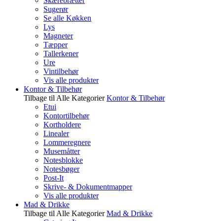
Skærebrætter
Sugerør
Se alle Køkken
Lys
Magneter
Tæpper
Tallerkener
Ure
Vintilbehør
Vis alle produkter
Kontor & Tilbehør
Tilbage til Alle Kategorier
Kontor & Tilbehør
Etui
Kontortilbehør
Kortholdere
Linealer
Lommeregnere
Musemåtter
Notesblokke
Notesbøger
Post-It
Skrive- & Dokumentmapper
Vis alle produkter
Mad & Drikke
Tilbage til Alle Kategorier
Mad & Drikke