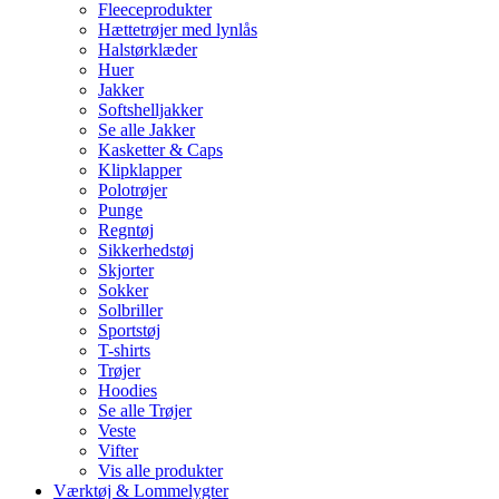
Fleeceprodukter
Hættetrøjer med lynlås
Halstørklæder
Huer
Jakker
Softshelljakker
Se alle Jakker
Kasketter & Caps
Klipklapper
Polotrøjer
Punge
Regntøj
Sikkerhedstøj
Skjorter
Sokker
Solbriller
Sportstøj
T-shirts
Trøjer
Hoodies
Se alle Trøjer
Veste
Vifter
Vis alle produkter
Værktøj & Lommelygter