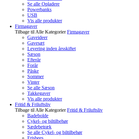
Se alle Opladere
Powerbanks
USB
Vis alle produkter
Firmagaver
Tilbage til Alle Kategorier
Firmagaver
Gaveideer
Gavesæt
Levering inden årsskiftet
Sæson
Efterår
Forår
Påske
Sommer
Vinter
Se alle Sæson
Takkegaver
Vis alle produkter
Fritid & Friluftsliv
Tilbage til Alle Kategorier
Fritid & Friluftsliv
Badebolde
Cykel- og biltilbehør
Sædebetræk
Se alle Cykel- og biltilbehør
Frisbees