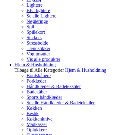
Lightere
BIC lightere
Se alle Lightere
Nøgleringe
Spil
Spillekort
Stickers
Stressbolde
Tændstikker
Vognmønter
Vis alle produkter
Hjem & Husholdning
Tilbage til Alle Kategorier
Hjem & Husholdning
Bordskånere
Forklæder
Håndklæder & Badetekstiler
Badekåber
Sports håndklæder
Se alle Håndklæder & Badetekstiler
Køkken
Bestik
Køkkenknive
Madkasser
Oplukkere