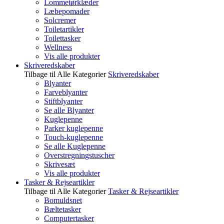
Lommetørklæder
Læbepomader
Solcremer
Toiletartikler
Toilettasker
Wellness
Vis alle produkter
Skriveredskaber
Tilbage til Alle Kategorier
Skriveredskaber
Blyanter
Farveblyanter
Stiftblyanter
Se alle Blyanter
Kuglepenne
Parker kuglepenne
Touch-kuglepenne
Se alle Kuglepenne
Overstregningstuscher
Skrivesæt
Vis alle produkter
Tasker & Rejseartikler
Tilbage til Alle Kategorier
Tasker & Rejseartikler
Bomuldsnet
Bæltetasker
Computertasker