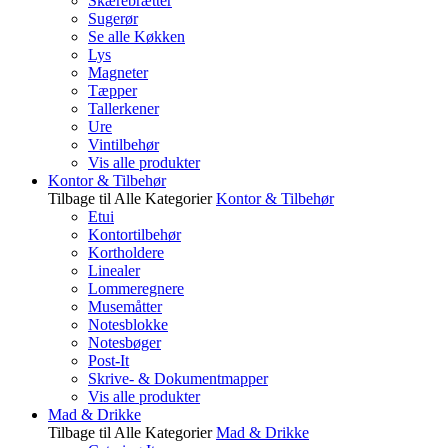
Skærebrætter
Sugerør
Se alle Køkken
Lys
Magneter
Tæpper
Tallerkener
Ure
Vintilbehør
Vis alle produkter
Kontor & Tilbehør
Tilbage til Alle Kategorier
Kontor & Tilbehør
Etui
Kontortilbehør
Kortholdere
Linealer
Lommeregnere
Musemåtter
Notesblokke
Notesbøger
Post-It
Skrive- & Dokumentmapper
Vis alle produkter
Mad & Drikke
Tilbage til Alle Kategorier
Mad & Drikke