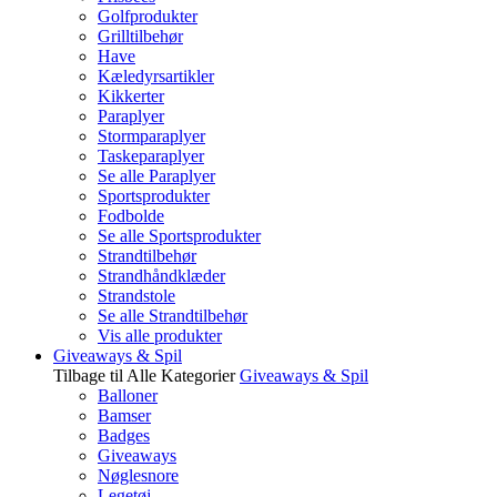
Golfprodukter
Grilltilbehør
Have
Kæledyrsartikler
Kikkerter
Paraplyer
Stormparaplyer
Taskeparaplyer
Se alle Paraplyer
Sportsprodukter
Fodbolde
Se alle Sportsprodukter
Strandtilbehør
Strandhåndklæder
Strandstole
Se alle Strandtilbehør
Vis alle produkter
Giveaways & Spil
Tilbage til Alle Kategorier
Giveaways & Spil
Balloner
Bamser
Badges
Giveaways
Nøglesnore
Legetøj