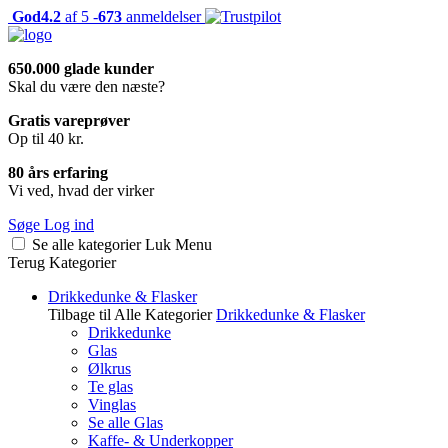
God
4.2
af 5 -
673
anmeldelser
650.000 glade kunder
Skal du være den næste?
Gratis vareprøver
Op til 40 kr.
80 års erfaring
Vi ved, hvad der virker
Søge
Log ind
Se alle kategorier
Luk
Menu
Terug
Kategorier
Drikkedunke & Flasker
Tilbage til Alle Kategorier
Drikkedunke & Flasker
Drikkedunke
Glas
Ølkrus
Te glas
Vinglas
Se alle Glas
Kaffe- & Underkopper