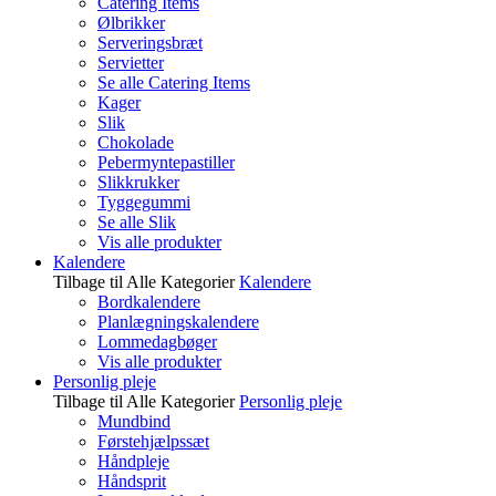
Catering Items
Ølbrikker
Serveringsbræt
Servietter
Se alle Catering Items
Kager
Slik
Chokolade
Pebermyntepastiller
Slikkrukker
Tyggegummi
Se alle Slik
Vis alle produkter
Kalendere
Tilbage til Alle Kategorier
Kalendere
Bordkalendere
Planlægningskalendere
Lommedagbøger
Vis alle produkter
Personlig pleje
Tilbage til Alle Kategorier
Personlig pleje
Mundbind
Førstehjælpssæt
Håndpleje
Håndsprit