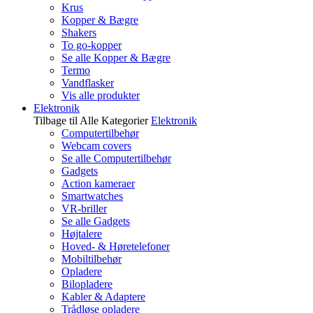
Krus
Kopper & Bægre
Shakers
To go-kopper
Se alle Kopper & Bægre
Termo
Vandflasker
Vis alle produkter
Elektronik
Tilbage til Alle Kategorier
Elektronik
Computertilbehør
Webcam covers
Se alle Computertilbehør
Gadgets
Action kameraer
Smartwatches
VR-briller
Se alle Gadgets
Højtalere
Hoved- & Høretelefoner
Mobiltilbehør
Opladere
Bilopladere
Kabler & Adaptere
Trådløse opladere