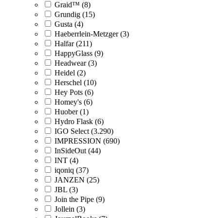
Graid™ (8)
Grundig (15)
Gusta (4)
Haeberrlein-Metzger (3)
Halfar (211)
HappyGlass (9)
Headwear (3)
Heidel (2)
Herschel (10)
Hey Pots (6)
Homey's (6)
Huober (1)
Hydro Flask (6)
IGO Select (3.290)
IMPRESSION (690)
InSideOut (44)
INT (4)
iqoniq (37)
JANZEN (25)
JBL (3)
Join the Pipe (9)
Jollein (3)