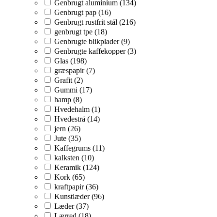
Genbrugt aluminium (134)
Genbrugt pap (16)
Genbrugt rustfrit stål (216)
genbrugt tpe (18)
Genbrugte blikplader (9)
Genbrugte kaffekopper (3)
Glas (198)
græspapir (7)
Grafit (2)
Gummi (17)
hamp (8)
Hvedehalm (1)
Hvedestrå (14)
jern (26)
Jute (35)
Kaffegrums (11)
kalksten (10)
Keramik (124)
Kork (65)
kraftpapir (36)
Kunstlæder (96)
Læder (37)
Lærred (18)