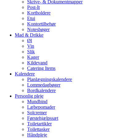
Skrive- & Dokumentmapper
Post-It
Kortholdere
Etui
Kontortilbehør
Notesbøger
Mad & Drikke
Øl
Vin
Slik
Kager
Kildevand
Catering Items
Kalendere
Planlægningskalendere
Lommedagbøger
Bordkalendere
Personlig pleje
Mundbind
Læbepomader
Solcremer
Førstehjælpssæt
Toiletartikler
Toilettasker
Håndpleje