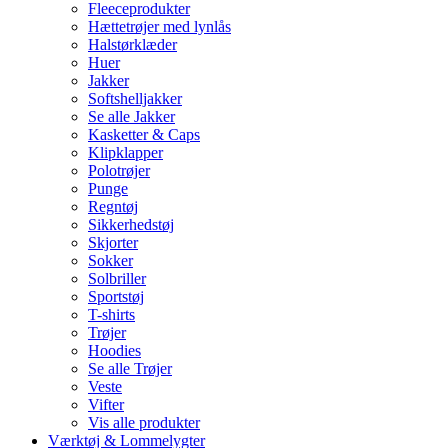
Fleeceprodukter
Hættetrøjer med lynlås
Halstørklæder
Huer
Jakker
Softshelljakker
Se alle Jakker
Kasketter & Caps
Klipklapper
Polotrøjer
Punge
Regntøj
Sikkerhedstøj
Skjorter
Sokker
Solbriller
Sportstøj
T-shirts
Trøjer
Hoodies
Se alle Trøjer
Veste
Vifter
Vis alle produkter
Værktøj & Lommelygter