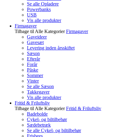
Se alle Opladere
Powerbanks
USB
Vis alle produkter
Firmagaver
Tilbage til Alle Kategorier
Firmagaver
Gaveideer
Gavesæt
Levering inden årsskiftet
Sæson
Efterår
Forår
Påske
Sommer
Vinter
Se alle Sæson
Takkegaver
Vis alle produkter
Fritid & Friluftsliv
Tilbage til Alle Kategorier
Fritid & Friluftsliv
Badebolde
Cykel- og biltilbehør
Sædebetræk
Se alle Cykel- og biltilbehør
Frisbees