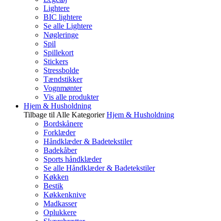
Lightere
BIC lightere
Se alle Lightere
Nøgleringe
Spil
Spillekort
Stickers
Stressbolde
Tændstikker
Vognmønter
Vis alle produkter
Hjem & Husholdning
Tilbage til Alle Kategorier
Hjem & Husholdning
Bordskånere
Forklæder
Håndklæder & Badetekstiler
Badekåber
Sports håndklæder
Se alle Håndklæder & Badetekstiler
Køkken
Bestik
Køkkenknive
Madkasser
Oplukkere