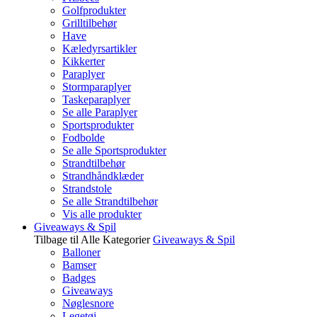
Golfprodukter
Grilltilbehør
Have
Kæledyrsartikler
Kikkerter
Paraplyer
Stormparaplyer
Taskeparaplyer
Se alle Paraplyer
Sportsprodukter
Fodbolde
Se alle Sportsprodukter
Strandtilbehør
Strandhåndklæder
Strandstole
Se alle Strandtilbehør
Vis alle produkter
Giveaways & Spil
Tilbage til Alle Kategorier
Giveaways & Spil
Balloner
Bamser
Badges
Giveaways
Nøglesnore
Legetøj