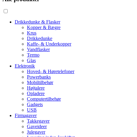
Drikkedunke & Flasker
Kopper & Bægre
Krus
Drikkedunke
Kaffe- & Underkopper
Vandflasker
Termo
Glas
Elektronik
Hoved- & Høretelefoner
Powerbanks
Mobiltilbehør
Højtalere
Opladere
Computertilbehør
Gadgets
USB
Firmagaver
Takkegaver
Gaveideer
Julegaver