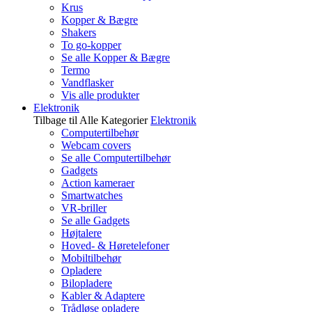
Krus
Kopper & Bægre
Shakers
To go-kopper
Se alle Kopper & Bægre
Termo
Vandflasker
Vis alle produkter
Elektronik
Tilbage til Alle Kategorier
Elektronik
Computertilbehør
Webcam covers
Se alle Computertilbehør
Gadgets
Action kameraer
Smartwatches
VR-briller
Se alle Gadgets
Højtalere
Hoved- & Høretelefoner
Mobiltilbehør
Opladere
Bilopladere
Kabler & Adaptere
Trådløse opladere