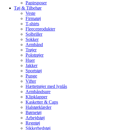
Papirsposer
Tøj & Tilbehør
Veste
Firmatøj
T-shirts
Fleeceprodukter
Solbriller
Sokker
Armbånd
Trøjer
Polotrøjer
Huer
Jakker
Sportstøj
Punge
Vifter
Hættetrøjer med lynlås
Armbåndsure
Klipklapper
Kasketter & Caps
Halstørklæder
Børnetøj
Arbejdstøj
Regntøj
Sikkerhedstøj