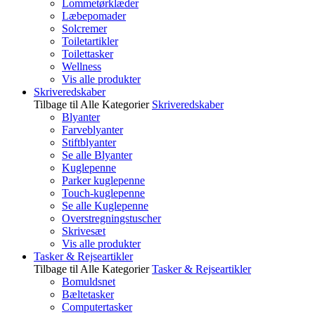
Lommetørklæder
Læbepomader
Solcremer
Toiletartikler
Toilettasker
Wellness
Vis alle produkter
Skriveredskaber
Tilbage til Alle Kategorier
Skriveredskaber
Blyanter
Farveblyanter
Stiftblyanter
Se alle Blyanter
Kuglepenne
Parker kuglepenne
Touch-kuglepenne
Se alle Kuglepenne
Overstregningstuscher
Skrivesæt
Vis alle produkter
Tasker & Rejseartikler
Tilbage til Alle Kategorier
Tasker & Rejseartikler
Bomuldsnet
Bæltetasker
Computertasker