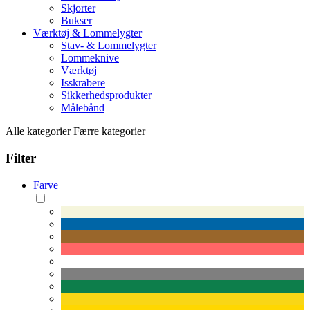
Skjorter
Bukser
Værktøj & Lommelygter
Stav- & Lommelygter
Lommeknive
Værktøj
Isskrabere
Sikkerhedsprodukter
Målebånd
Alle kategorier
Færre kategorier
Filter
Farve