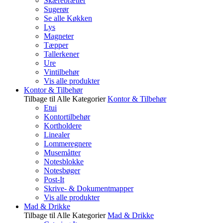
Skærebrætter
Sugerør
Se alle Køkken
Lys
Magneter
Tæpper
Tallerkener
Ure
Vintilbehør
Vis alle produkter
Kontor & Tilbehør
Tilbage til Alle Kategorier
Kontor & Tilbehør
Etui
Kontortilbehør
Kortholdere
Linealer
Lommeregnere
Musemåtter
Notesblokke
Notesbøger
Post-It
Skrive- & Dokumentmapper
Vis alle produkter
Mad & Drikke
Tilbage til Alle Kategorier
Mad & Drikke