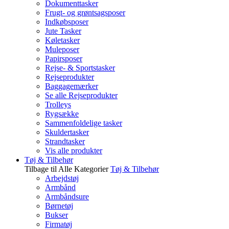
Dokumenttasker
Frugt- og grøntsagsposer
Indkøbsposer
Jute Tasker
Køletasker
Muleposer
Papirsposer
Rejse- & Sportstasker
Rejseprodukter
Baggagemærker
Se alle Rejseprodukter
Trolleys
Rygsække
Sammenfoldelige tasker
Skuldertasker
Strandtasker
Vis alle produkter
Tøj & Tilbehør
Tilbage til Alle Kategorier
Tøj & Tilbehør
Arbejdstøj
Armbånd
Armbåndsure
Børnetøj
Bukser
Firmatøj