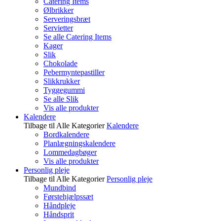
Catering Items
Ølbrikker
Serveringsbræt
Servietter
Se alle Catering Items
Kager
Slik
Chokolade
Pebermyntepastiller
Slikkrukker
Tyggegummi
Se alle Slik
Vis alle produkter
Kalendere
Tilbage til Alle Kategorier
Kalendere
Bordkalendere
Planlægningskalendere
Lommedagbøger
Vis alle produkter
Personlig pleje
Tilbage til Alle Kategorier
Personlig pleje
Mundbind
Førstehjælpssæt
Håndpleje
Håndsprit