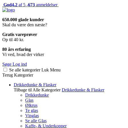
God
4.2
af 5 -
673
anmeldelser
650.000 glade kunder
Skal du være den næste?
Gratis vareprøver
Op til 40 kr.
80 års erfaring
Vi ved, hvad der virker
Søge
Log ind
Se alle kategorier
Luk
Menu
Terug
Kategorier
Drikkedunke & Flasker
Tilbage til Alle Kategorier
Drikkedunke & Flasker
Drikkedunke
Glas
Ølkrus
Te glas
Vinglas
Se alle Glas
Kaffe- & Underkopper