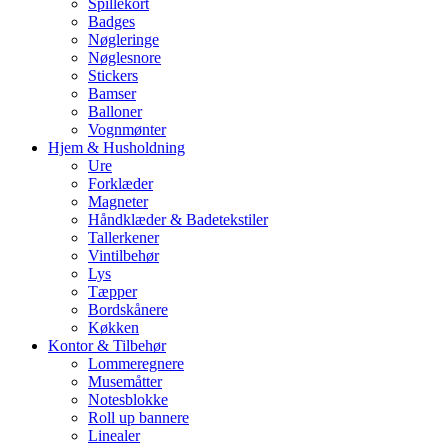
Spillekort
Badges
Nøgleringe
Nøglesnore
Stickers
Bamser
Balloner
Vognmønter
Hjem & Husholdning
Ure
Forklæder
Magneter
Håndklæder & Badetekstiler
Tallerkener
Vintilbehør
Lys
Tæpper
Bordskånere
Køkken
Kontor & Tilbehør
Lommeregnere
Musemåtter
Notesblokke
Roll up bannere
Linealer