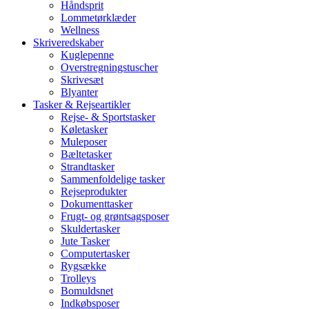
Håndsprit
Lommetørklæder
Wellness
Skriveredskaber
Kuglepenne
Overstregningstuscher
Skrivesæt
Blyanter
Tasker & Rejseartikler
Rejse- & Sportstasker
Køletasker
Muleposer
Bæltetasker
Strandtasker
Sammenfoldelige tasker
Rejseprodukter
Dokumenttasker
Frugt- og grøntsagsposer
Skuldertasker
Jute Tasker
Computertasker
Rygsække
Trolleys
Bomuldsnet
Indkøbsposer