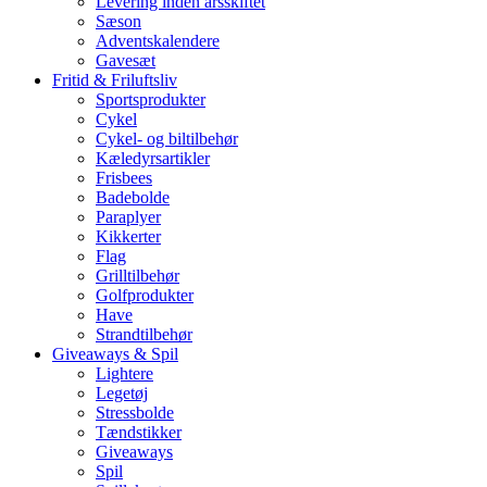
Levering inden årsskiftet
Sæson
Adventskalendere
Gavesæt
Fritid & Friluftsliv
Sportsprodukter
Cykel
Cykel- og biltilbehør
Kæledyrsartikler
Frisbees
Badebolde
Paraplyer
Kikkerter
Flag
Grilltilbehør
Golfprodukter
Have
Strandtilbehør
Giveaways & Spil
Lightere
Legetøj
Stressbolde
Tændstikker
Giveaways
Spil