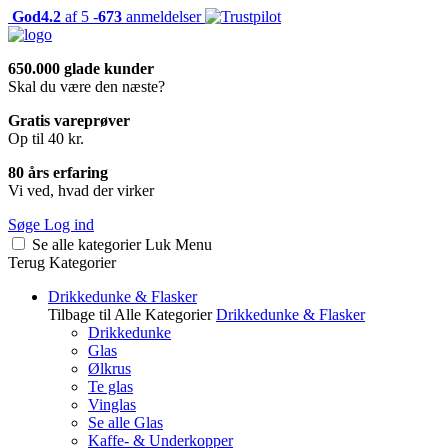
God
4.2
af 5 -
673
anmeldelser
650.000 glade kunder
Skal du være den næste?
Gratis vareprøver
Op til 40 kr.
80 års erfaring
Vi ved, hvad der virker
Søge
Log ind
Se alle kategorier
Luk
Menu
Terug
Kategorier
Drikkedunke & Flasker
Tilbage til Alle Kategorier
Drikkedunke & Flasker
Drikkedunke
Glas
Ølkrus
Te glas
Vinglas
Se alle Glas
Kaffe- & Underkopper