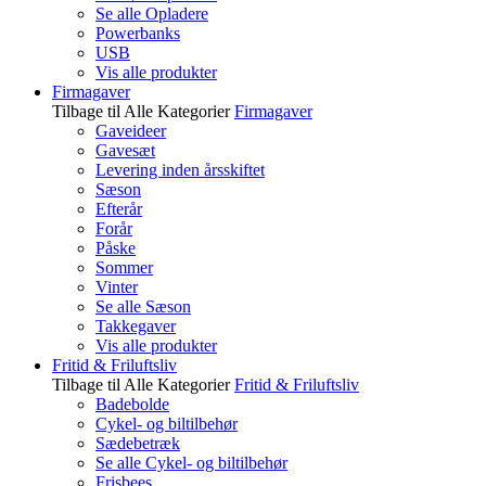
Se alle Opladere
Powerbanks
USB
Vis alle produkter
Firmagaver
Tilbage til Alle Kategorier
Firmagaver
Gaveideer
Gavesæt
Levering inden årsskiftet
Sæson
Efterår
Forår
Påske
Sommer
Vinter
Se alle Sæson
Takkegaver
Vis alle produkter
Fritid & Friluftsliv
Tilbage til Alle Kategorier
Fritid & Friluftsliv
Badebolde
Cykel- og biltilbehør
Sædebetræk
Se alle Cykel- og biltilbehør
Frisbees