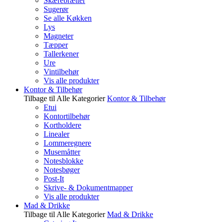
Skærebrætter
Sugerør
Se alle Køkken
Lys
Magneter
Tæpper
Tallerkener
Ure
Vintilbehør
Vis alle produkter
Kontor & Tilbehør
Tilbage til Alle Kategorier
Kontor & Tilbehør
Etui
Kontortilbehør
Kortholdere
Linealer
Lommeregnere
Musemåtter
Notesblokke
Notesbøger
Post-It
Skrive- & Dokumentmapper
Vis alle produkter
Mad & Drikke
Tilbage til Alle Kategorier
Mad & Drikke