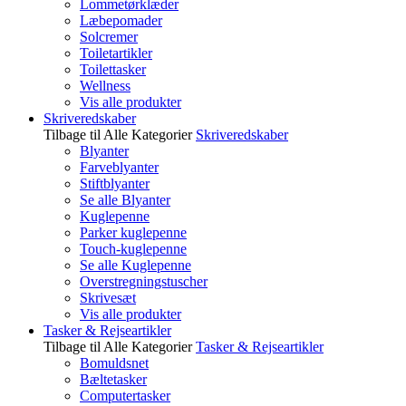
Lommetørklæder
Læbepomader
Solcremer
Toiletartikler
Toilettasker
Wellness
Vis alle produkter
Skriveredskaber
Tilbage til Alle Kategorier
Skriveredskaber
Blyanter
Farveblyanter
Stiftblyanter
Se alle Blyanter
Kuglepenne
Parker kuglepenne
Touch-kuglepenne
Se alle Kuglepenne
Overstregningstuscher
Skrivesæt
Vis alle produkter
Tasker & Rejseartikler
Tilbage til Alle Kategorier
Tasker & Rejseartikler
Bomuldsnet
Bæltetasker
Computertasker