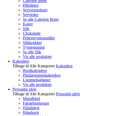
Catering Items
Ølbrikker
Serveringsbræt
Servietter
Se alle Catering Items
Kager
Slik
Chokolade
Pebermyntepastiller
Slikkrukker
Tyggegummi
Se alle Slik
Vis alle produkter
Kalendere
Tilbage til Alle Kategorier
Kalendere
Bordkalendere
Planlægningskalendere
Lommedagbøger
Vis alle produkter
Personlig pleje
Tilbage til Alle Kategorier
Personlig pleje
Mundbind
Førstehjælpssæt
Håndpleje
Håndsprit