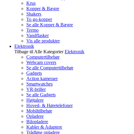
Krus
Kopper & Bægre
Shakers
To go-kopper
Se alle Kopper & Bægre
Termo
Vandflasker
Vis alle produkter
Elektronik
Tilbage til Alle Kategorier
Elektronik
Computertilbehør
Webcam covers
Se alle Computertilbehør
Gadgets
Action kameraer
Smartwatches
VR-briller
Se alle Gadgets
Højtalere
Hoved- & Høretelefoner
Mobiltilbehør
Opladere
Bilopladere
Kabler & Adaptere
Trådløse opladere