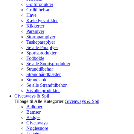
Golfprodukter
Grilltilbehør
Have
Kæledyrsartikler
Kikkerter
Paraplyer
Stormparaplyer
Taskeparaplyer
Se alle Paraplyer
Sportsprodukter
Fodbolde
Se alle Sportsprodukter
Strandtilbehør
Strandhåndklæder
Strandstole
Se alle Strandtilbehør
Vis alle produkter
Giveaways & Spil
Tilbage til Alle Kategorier
Giveaways & Spil
Balloner
Bamser
Badges
Giveaways
Nøglesnore
Legetøj