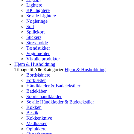
Lightere
BIC lightere
Se alle Lightere
Nøgleringe
Spil
Spillekort
Stickers
Stressbolde
Tændstikker
Vognmønter
Vis alle produkter
Hjem & Husholdning
Tilbage til Alle Kategorier
Hjem & Husholdning
Bordskånere
Forklæder
Håndklæder & Badetekstiler
Badekåber
Sports håndklæder
Se alle Håndklæder & Badetekstiler
Køkken
Bestik
Køkkenknive
Madkasser
Oplukkere