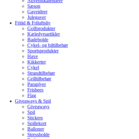
Adventskalendere
Sæson
Gaveideer
Julegaver
Fritid & Friluftsliv
Golfprodukter
Kæledyrsartikler
Badebolde
Cykel- og biltilbehør
Sportsprodukter
Have
Kikkerter
Cykel
Strandtilbehør
Grilltilbehør
Paraplyer
Frisbees
Flag
Giveaways & Spil
Giveaways
Spil
Stickers
Spillekort
Balloner
Stressbolde