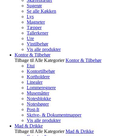
Skærebrætter
Sugerør
Se alle Køkken
Lys
Magneter
Tæpper
Tallerkener
Ure
Vintilbehør
Vis alle produkter
Kontor & Tilbehør
Tilbage til Alle Kategorier
Kontor & Tilbehør
Etui
Kontortilbehør
Kortholdere
Linealer
Lommeregnere
Musemåtter
Notesblokke
Notesbøger
Post-It
Skrive- & Dokumentmapper
Vis alle produkter
Mad & Drikke
Tilbage til Alle Kategorier
Mad & Drikke