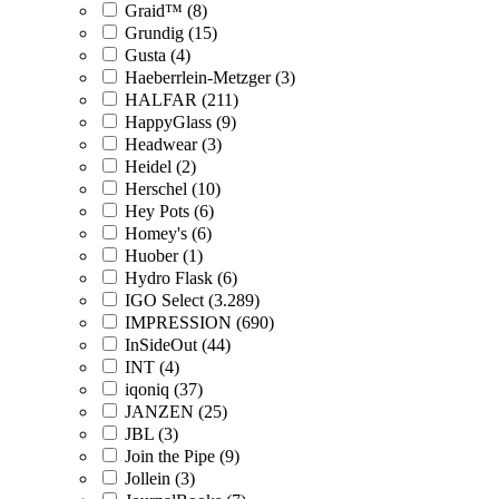
Graid™ (8)
Grundig (15)
Gusta (4)
Haeberrlein-Metzger (3)
HALFAR (211)
HappyGlass (9)
Headwear (3)
Heidel (2)
Herschel (10)
Hey Pots (6)
Homey's (6)
Huober (1)
Hydro Flask (6)
IGO Select (3.289)
IMPRESSION (690)
InSideOut (44)
INT (4)
iqoniq (37)
JANZEN (25)
JBL (3)
Join the Pipe (9)
Jollein (3)