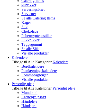
Catering Items
Ølbrikker
Serveringsbræt
Servietter
Se alle Catering Items
Kager
Slik
Chokolade
Pebermyntepastiller
Slikkrukker
Tyggegummi
Se alle Slik
Vis alle produkter
Kalendere
Tilbage til Alle Kategorier
Kalendere
Bordkalendere
Planlægningskalendere
Lommedagbøger
Vis alle produkter
Personlig pleje
Tilbage til Alle Kategorier
Personlig pleje
Mundbind
Førstehjælpssæt
Håndpleje
Håndsprit