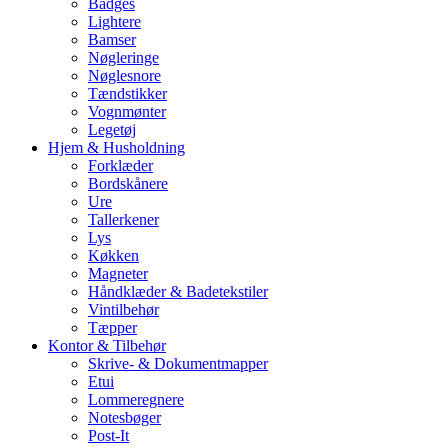
Badges
Lightere
Bamser
Nøgleringe
Nøglesnore
Tændstikker
Vognmønter
Legetøj
Hjem & Husholdning
Forklæder
Bordskånere
Ure
Tallerkener
Lys
Køkken
Magneter
Håndklæder & Badetekstiler
Vintilbehør
Tæpper
Kontor & Tilbehør
Skrive- & Dokumentmapper
Etui
Lommeregnere
Notesbøger
Post-It