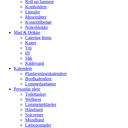
Roll up bannere
Kortholdere
Linealer
Musemåtter
Kontortilbehør
Notesblokke
Mad & Drikke
Catering Items
Kager
Vin
Øl
Slik
Kildevand
Kalendere
Planlægningskalendere
Bordkalendere
Lommedagbøger
Personlig pleje
Toilettasker
Wellness
Lommetørklæder
Håndsprit
Solcremer
Mundbind
Læbepomader