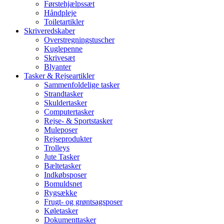
Førstehjælpssæt
Håndpleje
Toiletartikler
Skriveredskaber
Overstregningstuscher
Kuglepenne
Skrivesæt
Blyanter
Tasker & Rejseartikler
Sammenfoldelige tasker
Strandtasker
Skuldertasker
Computertasker
Rejse- & Sportstasker
Muleposer
Rejseprodukter
Trolleys
Jute Tasker
Bæltetasker
Indkøbsposer
Bomuldsnet
Rygsække
Frugt- og grøntsagsposer
Køletasker
Dokumenttasker