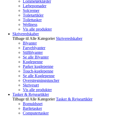
Lommetørklæder
Læbepomader
Solcremer
Toiletartikler
Toilettasker
Wellness
Vis alle produkter
Skriveredskaber
Tilbage til Alle Kategorier
Skriveredskaber
Blyanter
Farveblyanter
Stiftblyanter
Se alle Blyanter
Kuglepenne
Parker kuglepenne
Touch-kuglepenne
Se alle Kuglepenne
Overstregningstuscher
Skrivesæt
Vis alle produkter
Tasker & Rejseartikler
Tilbage til Alle Kategorier
Tasker & Rejseartikler
Bomuldsnet
Bæltetasker
Computertasker