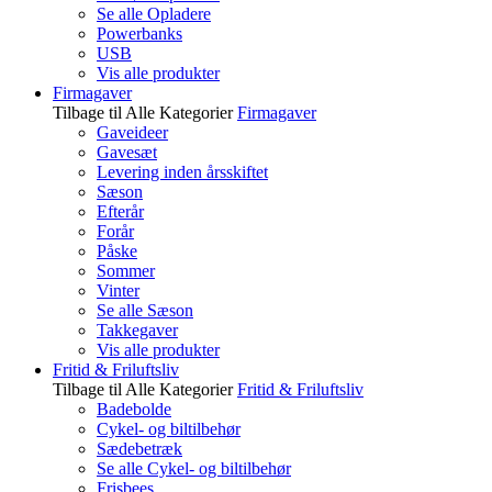
Se alle Opladere
Powerbanks
USB
Vis alle produkter
Firmagaver
Tilbage til Alle Kategorier
Firmagaver
Gaveideer
Gavesæt
Levering inden årsskiftet
Sæson
Efterår
Forår
Påske
Sommer
Vinter
Se alle Sæson
Takkegaver
Vis alle produkter
Fritid & Friluftsliv
Tilbage til Alle Kategorier
Fritid & Friluftsliv
Badebolde
Cykel- og biltilbehør
Sædebetræk
Se alle Cykel- og biltilbehør
Frisbees