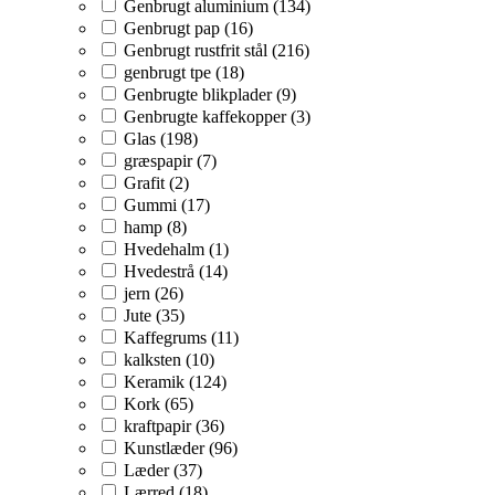
Genbrugt aluminium (134)
Genbrugt pap (16)
Genbrugt rustfrit stål (216)
genbrugt tpe (18)
Genbrugte blikplader (9)
Genbrugte kaffekopper (3)
Glas (198)
græspapir (7)
Grafit (2)
Gummi (17)
hamp (8)
Hvedehalm (1)
Hvedestrå (14)
jern (26)
Jute (35)
Kaffegrums (11)
kalksten (10)
Keramik (124)
Kork (65)
kraftpapir (36)
Kunstlæder (96)
Læder (37)
Lærred (18)