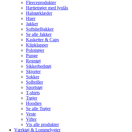
Fleeceprodukter
Hættetrøjer med lynlås
Halstørklæder
Huer
Jakker
Softshelljakker
Se alle Jakker
Kasketter & Caps
Klipklapper
Polotrøjer
Punge
Regntøj
Sikkerhedstøj
Skjorter
Sokker
Solbriller
Sportstøj
T-shirts
Trøjer
Hoodies
Se alle Trøjer
Veste
Vifter
Vis alle produkter
Værktøj & Lommelygter