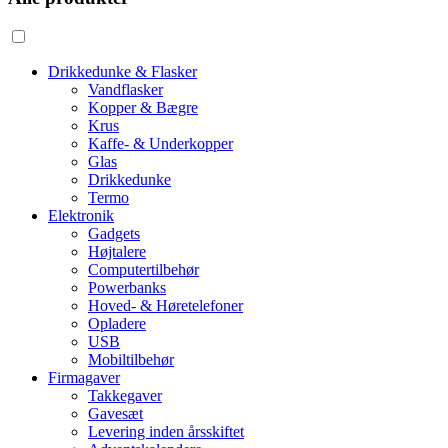
Drikkedunke & Flasker
Vandflasker
Kopper & Bægre
Krus
Kaffe- & Underkopper
Glas
Drikkedunke
Termo
Elektronik
Gadgets
Højtalere
Computertilbehør
Powerbanks
Hoved- & Høretelefoner
Opladere
USB
Mobiltilbehør
Firmagaver
Takkegaver
Gavesæt
Levering inden årsskiftet