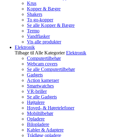
Krus
Kopper & Bægre
Shakers
To go-kopper
Se alle Kopper & Bægre
Termo
Vandflasker
Vis alle produkter
Elektronik
Tilbage til Alle Kategorier
Elektronik
Computertilbehør
Webcam covers
Se alle Computertilbehør
Gadgets
Action kameraer
Smartwatches
VR-briller
Se alle Gadgets
Højtalere
Hoved- & Høretelefoner
Mobiltilbehør
Opladere
Bilopladere
Kabler & Adaptere
Trådløse opladere