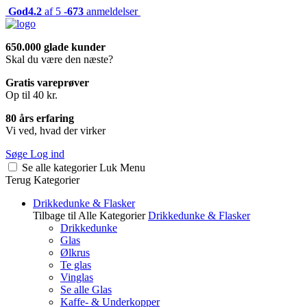
God
4.2
af 5 -
673
anmeldelser
650.000 glade kunder
Skal du være den næste?
Gratis vareprøver
Op til 40 kr.
80 års erfaring
Vi ved, hvad der virker
Søge
Log ind
Se alle kategorier
Luk
Menu
Terug
Kategorier
Drikkedunke & Flasker
Tilbage til Alle Kategorier
Drikkedunke & Flasker
Drikkedunke
Glas
Ølkrus
Te glas
Vinglas
Se alle Glas
Kaffe- & Underkopper