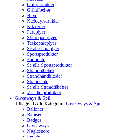
Golfprodukter
Grilltilbehør
Have
Kæledyrsartikler
Kikkerter
Paraplyer
Stormparaplyer
Taskeparaplyer
Se alle Paraplyer
Sportsprodukter
Fodbolde
Se alle Sportsprodukter
Strandtilbehør
Strandhåndklæder
Strandstole
Se alle Strandtilbehør
Vis alle produkter
Giveaways & Spil
Tilbage til Alle Kategorier
Giveaways & Spil
Balloner
Bamser
Badges
Giveaways
Nøglesnore
Legetøj