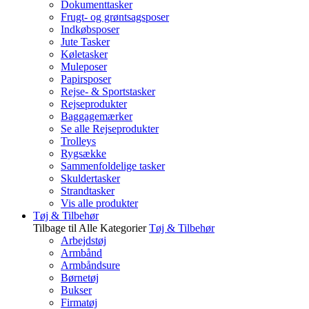
Dokumenttasker
Frugt- og grøntsagsposer
Indkøbsposer
Jute Tasker
Køletasker
Muleposer
Papirsposer
Rejse- & Sportstasker
Rejseprodukter
Baggagemærker
Se alle Rejseprodukter
Trolleys
Rygsække
Sammenfoldelige tasker
Skuldertasker
Strandtasker
Vis alle produkter
Tøj & Tilbehør
Tilbage til Alle Kategorier
Tøj & Tilbehør
Arbejdstøj
Armbånd
Armbåndsure
Børnetøj
Bukser
Firmatøj