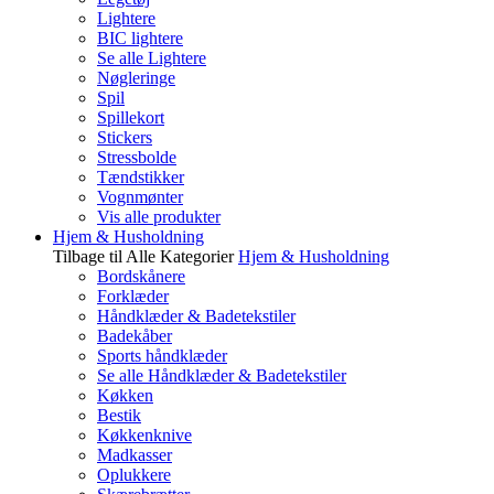
Lightere
BIC lightere
Se alle Lightere
Nøgleringe
Spil
Spillekort
Stickers
Stressbolde
Tændstikker
Vognmønter
Vis alle produkter
Hjem & Husholdning
Tilbage til Alle Kategorier
Hjem & Husholdning
Bordskånere
Forklæder
Håndklæder & Badetekstiler
Badekåber
Sports håndklæder
Se alle Håndklæder & Badetekstiler
Køkken
Bestik
Køkkenknive
Madkasser
Oplukkere