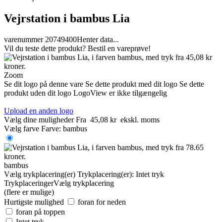
Vejrstation i bambus Lia
varenummer 20749400
Henter data...
Vil du teste dette produkt? Bestil en vareprøve!
Zoom
Se dit logo på denne vare
Se dette produkt med dit logo
Se dette
produkt uden dit logo
LogoView er ikke tilgængelig
Upload en anden logo
Vælg dine muligheder
Fra
45,08 kr
ekskl. moms
Vælg farve
Farve:
bambus
bambus
Vælg trykplacering(er)
Trykplacering(er):
Intet tryk
Trykplaceringer
Vælg trykplacering
(flere er mulige)
Hurtigste mulighed
foran for neden
foran på toppen
Intet tryk