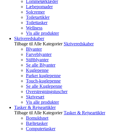
Lommetørklæder
Læbepomader
Solcremer
Toiletartikler
Toilettasker
Wellness
Vis alle produkter
Skriveredskaber
Tilbage til Alle Kategorier
Skriveredskaber
Blyanter
Farveblyanter
Stiftblyanter
Se alle Blyanter
Kuglepenne
Parker kuglepenne
Touch-kuglepenne
Se alle Kuglepenne
Overstregningstuscher
Skrivesæt
Vis alle produkter
Tasker & Rejseartikler
Tilbage til Alle Kategorier
Tasker & Rejseartikler
Bomuldsnet
Bæltetasker
Computertasker