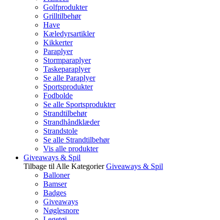
Golfprodukter
Grilltilbehør
Have
Kæledyrsartikler
Kikkerter
Paraplyer
Stormparaplyer
Taskeparaplyer
Se alle Paraplyer
Sportsprodukter
Fodbolde
Se alle Sportsprodukter
Strandtilbehør
Strandhåndklæder
Strandstole
Se alle Strandtilbehør
Vis alle produkter
Giveaways & Spil
Tilbage til Alle Kategorier
Giveaways & Spil
Balloner
Bamser
Badges
Giveaways
Nøglesnore
Legetøj