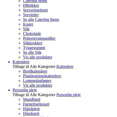
Catering Items
Ølbrikker
Serveringsbræt
Servietter
Se alle Catering Items
Kager
Slik
Chokolade
Pebermyntepastiller
Slikkrukker
Tyggegummi
Se alle Slik
Vis alle produkter
Kalendere
Tilbage til Alle Kategorier
Kalendere
Bordkalendere
Planlægningskalendere
Lommedagbøger
Vis alle produkter
Personlig pleje
Tilbage til Alle Kategorier
Personlig pleje
Mundbind
Førstehjælpssæt
Håndpleje
Håndsprit