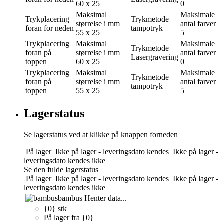
60 x 25
0
Maksimal
Maksimale
Trykplacering
Trykmetode
størrelse i mm
antal farver
foran for neden
tampotryk
55 x 25
5
Trykplacering
Maksimal
Maksimale
Trykmetode
foran på
størrelse i mm
antal farver
Lasergravering
toppen
60 x 25
0
Trykplacering
Maksimal
Maksimale
Trykmetode
foran på
størrelse i mm
antal farver
tampotryk
toppen
55 x 25
5
Lagerstatus
Se lagerstatus ved at klikke på knappen forneden
På lager
Ikke på lager - leveringsdato kendes
Ikke på lager -
leveringsdato kendes ikke
Se den fulde lagerstatus
På lager
Ikke på lager - leveringsdato kendes
Ikke på lager -
leveringsdato kendes ikke
bambus
Henter data...
{0} stk
På lager fra {0}