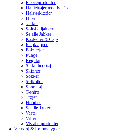
Fleeceprodukter
Hættetrøjer med lynlås
Halstørklæder
Huer
Jakker
Softshelljakker
Se alle Jakker
Kasketter & Caps
Klipklapper
Polotrøjer
Punge
Regntøj
Sikkerhedstøj
Skjorter
Sokker
Solbriller
Sportstøj
T-shirts
Trøjer
Hoodies
Se alle Trøjer
Veste
Vifter
Vis alle produkter
Værktøj & Lommelygter