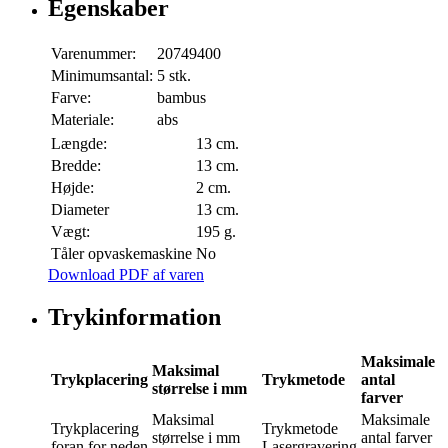
Egenskaber
Varenummer:
20749400
Minimumsantal:
5 stk.
Farve:
bambus
Materiale:
abs
Længde:
13 cm.
Bredde:
13 cm.
Højde:
2 cm.
Diameter
13 cm.
Vægt:
195 g.
Tåler opvaskemaskine
No
Download PDF af varen
Trykinformation
Maksimale
Maksimal
Trykplacering
Trykmetode
antal
størrelse i mm
farver
Maksimal
Maksimale
Trykplacering
Trykmetode
størrelse i mm
antal farver
foran for neden
Lasergravering