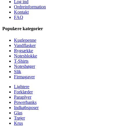
Log ind
Ordreinformation
Kontakt
FAQ
Populære kategorier
Kuglepenne
Vandflasker
Rygsække
Notesblokke
T-Shirts
Notesbøger
Slik
Firmagaver
Lightere
Forklæder
Paraplyer
Powerbanks
Indkøbsposer
Glas
Trøjer
Krus