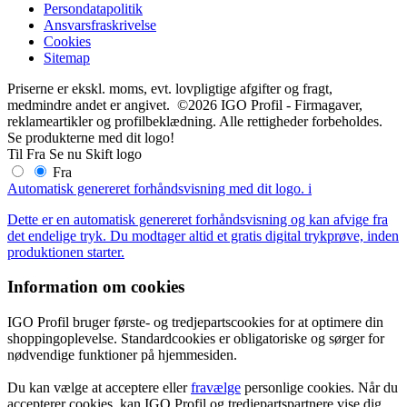
Persondatapolitik
Ansvarsfraskrivelse
Cookies
Sitemap
Priserne er ekskl. moms, evt. lovpligtige afgifter og fragt,
medmindre andet er angivet. ©2026 IGO Profil - Firmagaver,
reklameartikler og profilbeklædning. Alle rettigheder forbeholdes.
Se produkterne med dit logo!
Til
Fra
Se nu
Skift logo
Fra
Automatisk genereret forhåndsvisning med dit logo.
i
Dette er en automatisk genereret forhåndsvisning og kan afvige fra
det endelige tryk. Du modtager altid et gratis digital trykprøve, inden
produktionen starter.
Information om cookies
IGO Profil bruger første- og tredjepartscookies for at optimere din
shoppingoplevelse. Standardcookies er obligatoriske og sørger for
nødvendige funktioner på hjemmesiden.
Du kan vælge at acceptere eller
fravælge
personlige cookies. Når du
accepterer cookies, kan IGO Profil og tredjepartspartnere vise dig