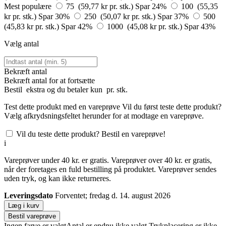
Mest populære
75 (59,77 kr pr. stk.)
Spar 24%
100 (55,35
kr pr. stk.)
Spar 30%
250 (50,07 kr pr. stk.)
Spar 37%
500
(45,83 kr pr. stk.)
Spar 42%
1000 (45,08 kr pr. stk.)
Spar 43%
Vælg antal
Bekræft antal
Bekræft antal for at fortsætte
Bestil
ekstra og du betaler kun
pr. stk.
Test dette produkt med en vareprøve
Vil du først teste dette produkt?
Vælg afkrydsningsfeltet herunder for at modtage en vareprøve.
Vil du teste dette produkt? Bestil en vareprøve!
i
Vareprøver under 40 kr. er gratis. Vareprøver over 40 kr. er gratis,
når der foretages en fuld bestilling på produktet. Vareprøver sendes
uden tryk, og kan ikke returneres.
Leveringsdato
Forventet; fredag d. 14. august 2026
Læg i kurv
Bestil vareprøve
Ingen farve er valgt
Antal er endnu ikke valgt
Trykplacering er ikke