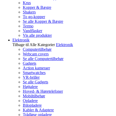
Krus
Kopper & Bægre
Shakers
To go-kopper
Se alle Kopper & Bægre
Termo
Vandflasker
Vis alle produkter
Elektronik
Tilbage til Alle Kategorier
Elektronik
Computertilbehør
Webcam covers
Se alle Computertilbehør
Gadgets
Action kameraer
Smartwatches
VR-briller
Se alle Gadgets
Højtalere
Hoved- & Høretelefoner
Mobiltilbehør
Opladere
Bilopladere
Kabler & Adaptere
Trådløse opladere