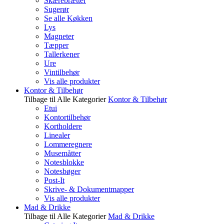
Skærebrætter
Sugerør
Se alle Køkken
Lys
Magneter
Tæpper
Tallerkener
Ure
Vintilbehør
Vis alle produkter
Kontor & Tilbehør
Tilbage til Alle Kategorier
Kontor & Tilbehør
Etui
Kontortilbehør
Kortholdere
Linealer
Lommeregnere
Musemåtter
Notesblokke
Notesbøger
Post-It
Skrive- & Dokumentmapper
Vis alle produkter
Mad & Drikke
Tilbage til Alle Kategorier
Mad & Drikke