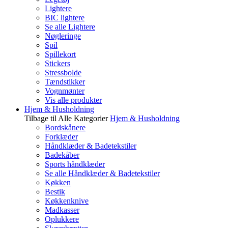
Lightere
BIC lightere
Se alle Lightere
Nøgleringe
Spil
Spillekort
Stickers
Stressbolde
Tændstikker
Vognmønter
Vis alle produkter
Hjem & Husholdning
Tilbage til Alle Kategorier
Hjem & Husholdning
Bordskånere
Forklæder
Håndklæder & Badetekstiler
Badekåber
Sports håndklæder
Se alle Håndklæder & Badetekstiler
Køkken
Bestik
Køkkenknive
Madkasser
Oplukkere