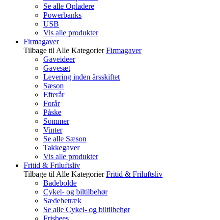
Se alle Opladere
Powerbanks
USB
Vis alle produkter
Firmagaver
Tilbage til Alle Kategorier
Firmagaver
Gaveideer
Gavesæt
Levering inden årsskiftet
Sæson
Efterår
Forår
Påske
Sommer
Vinter
Se alle Sæson
Takkegaver
Vis alle produkter
Fritid & Friluftsliv
Tilbage til Alle Kategorier
Fritid & Friluftsliv
Badebolde
Cykel- og biltilbehør
Sædebetræk
Se alle Cykel- og biltilbehør
Frisbees