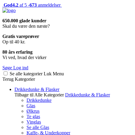
God
4.2
af 5 -
673
anmeldelser
650.000 glade kunder
Skal du være den næste?
Gratis vareprøver
Op til 40 kr.
80 års erfaring
Vi ved, hvad der virker
Søge
Log ind
Se alle kategorier
Luk
Menu
Terug
Kategorier
Drikkedunke & Flasker
Tilbage til Alle Kategorier
Drikkedunke & Flasker
Drikkedunke
Glas
Ølkrus
Te glas
Vinglas
Se alle Glas
Kaffe- & Underkopper