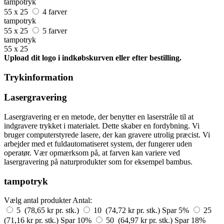
tampotryk
55 x 25
4 farver
tampotryk
55 x 25
5 farver
tampotryk
55 x 25
Upload dit logo i indkøbskurven eller efter bestilling.
Trykinformation
Lasergravering
Lasergravering er en metode, der benytter en laserstråle til at
indgravere trykket i materialet. Dette skaber en fordybning. Vi
bruger computerstyrede lasere, der kan gravere utrolig præcist. Vi
arbejder med et fuldautomatiseret system, der fungerer uden
operatør. Vær opmærksom på, at farven kan variere ved
lasergravering på naturprodukter som for eksempel bambus.
tampotryk
Vælg antal produkter
Antal:
5 (78,65 kr pr. stk.)
10 (74,72 kr pr. stk.)
Spar 5%
25
(71,16 kr pr. stk.)
Spar 10%
50 (64,97 kr pr. stk.)
Spar 18%