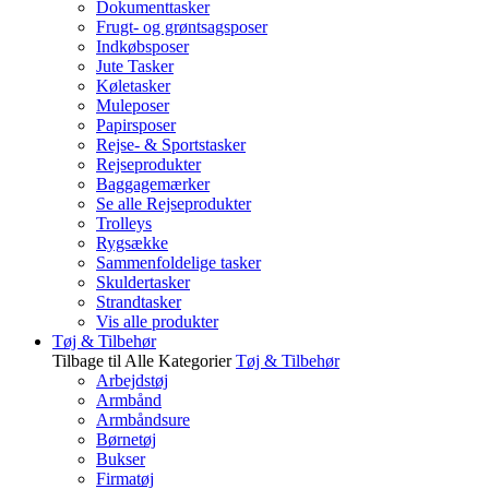
Dokumenttasker
Frugt- og grøntsagsposer
Indkøbsposer
Jute Tasker
Køletasker
Muleposer
Papirsposer
Rejse- & Sportstasker
Rejseprodukter
Baggagemærker
Se alle Rejseprodukter
Trolleys
Rygsække
Sammenfoldelige tasker
Skuldertasker
Strandtasker
Vis alle produkter
Tøj & Tilbehør
Tilbage til Alle Kategorier
Tøj & Tilbehør
Arbejdstøj
Armbånd
Armbåndsure
Børnetøj
Bukser
Firmatøj