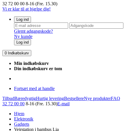
32 72 00 00
8-16 (Fre. 15.30)
Vi er klar til at hjælpe dig!
Log ind
Glemt adgangskode?
Ny kunde
Log ind
0
Indkøbskurv
Min indkøbskurv
Din indkøbskurv er tom
Fortsæt med at handle
Tilbud
Bæredygtig
Hurtig levering
Bestsellere
Nye produkter
FAQ
32 72 00 00
8-16 (Fre. 15.30)
E-mail
Hjem
Elektronik
Gadgets
Vejrstation i bambus Lia