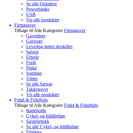
Se alle Opladere
Powerbanks
USB
Vis alle produkter
Firmagaver
Tilbage til Alle Kategorier
Firmagaver
Gaveideer
Gavesæt
Levering inden årsskiftet
Sæson
Efterår
Forår
Påske
Sommer
Vinter
Se alle Sæson
Takkegaver
Vis alle produkter
Fritid & Friluftsliv
Tilbage til Alle Kategorier
Fritid & Friluftsliv
Badebolde
Cykel- og biltilbehør
Sædebetræk
Se alle Cykel- og biltilbehør
Frisbees