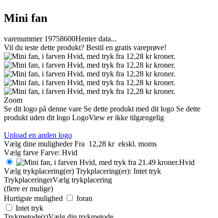
Mini fan
varenummer 19758600
Henter data...
Vil du teste dette produkt? Bestil en gratis vareprøve!
Zoom
Se dit logo på denne vare
Se dette produkt med dit logo
Se dette
produkt uden dit logo
LogoView er ikke tilgængelig
Upload en anden logo
Vælg dine muligheder
Fra
12,28 kr
ekskl. moms
Vælg farve
Farve:
Hvid
Hvid
Vælg trykplacering(er)
Trykplacering(er):
Intet tryk
Trykplaceringer
Vælg trykplacering
(flere er mulige)
Hurtigste mulighed
foran
Intet tryk
Trykmetode(r)
Vælg din trykmetode