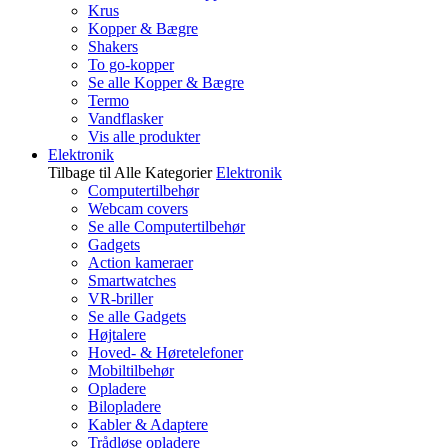
Krus
Kopper & Bægre
Shakers
To go-kopper
Se alle Kopper & Bægre
Termo
Vandflasker
Vis alle produkter
Elektronik
Tilbage til Alle Kategorier
Elektronik
Computertilbehør
Webcam covers
Se alle Computertilbehør
Gadgets
Action kameraer
Smartwatches
VR-briller
Se alle Gadgets
Højtalere
Hoved- & Høretelefoner
Mobiltilbehør
Opladere
Bilopladere
Kabler & Adaptere
Trådløse opladere