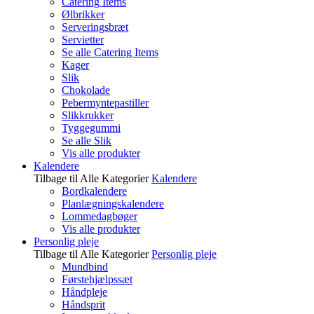
Catering Items
Ølbrikker
Serveringsbræt
Servietter
Se alle Catering Items
Kager
Slik
Chokolade
Pebermyntepastiller
Slikkrukker
Tyggegummi
Se alle Slik
Vis alle produkter
Kalendere
Tilbage til Alle Kategorier
Kalendere
Bordkalendere
Planlægningskalendere
Lommedagbøger
Vis alle produkter
Personlig pleje
Tilbage til Alle Kategorier
Personlig pleje
Mundbind
Førstehjælpssæt
Håndpleje
Håndsprit