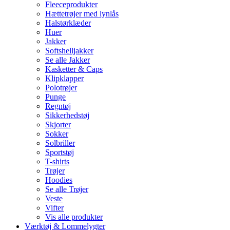
Fleeceprodukter
Hættetrøjer med lynlås
Halstørklæder
Huer
Jakker
Softshelljakker
Se alle Jakker
Kasketter & Caps
Klipklapper
Polotrøjer
Punge
Regntøj
Sikkerhedstøj
Skjorter
Sokker
Solbriller
Sportstøj
T-shirts
Trøjer
Hoodies
Se alle Trøjer
Veste
Vifter
Vis alle produkter
Værktøj & Lommelygter