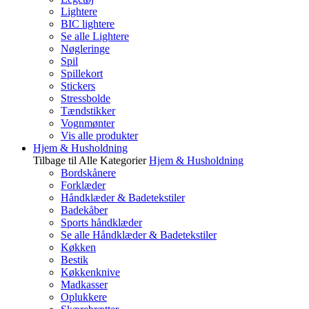
Lightere
BIC lightere
Se alle Lightere
Nøgleringe
Spil
Spillekort
Stickers
Stressbolde
Tændstikker
Vognmønter
Vis alle produkter
Hjem & Husholdning
Tilbage til Alle Kategorier
Hjem & Husholdning
Bordskånere
Forklæder
Håndklæder & Badetekstiler
Badekåber
Sports håndklæder
Se alle Håndklæder & Badetekstiler
Køkken
Bestik
Køkkenknive
Madkasser
Oplukkere