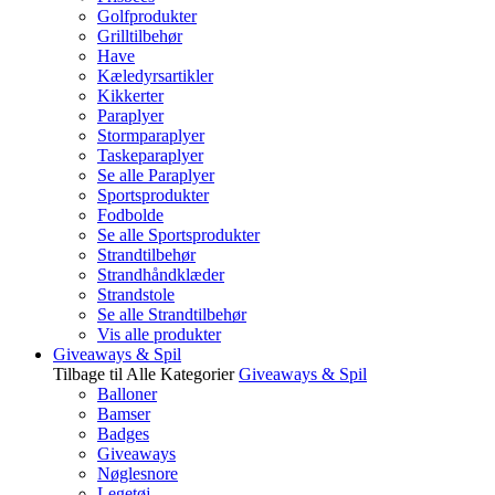
Golfprodukter
Grilltilbehør
Have
Kæledyrsartikler
Kikkerter
Paraplyer
Stormparaplyer
Taskeparaplyer
Se alle Paraplyer
Sportsprodukter
Fodbolde
Se alle Sportsprodukter
Strandtilbehør
Strandhåndklæder
Strandstole
Se alle Strandtilbehør
Vis alle produkter
Giveaways & Spil
Tilbage til Alle Kategorier
Giveaways & Spil
Balloner
Bamser
Badges
Giveaways
Nøglesnore
Legetøj