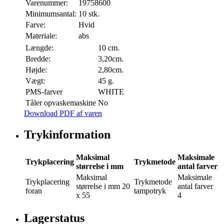
Varenummer:
19758600
Minimumsantal:
10 stk.
Farve:
Hvid
Materiale:
abs
Længde:
10 cm.
Bredde:
3,20cm.
Højde:
2,80cm.
Vægt:
45 g.
PMS-farver
WHITE
Tåler opvaskemaskine
No
Download PDF af varen
Trykinformation
Maksimal
Maksimale
Trykplacering
Trykmetode
størrelse i mm
antal farver
Maksimal
Maksimale
Trykplacering
Trykmetode
størrelse i mm
20
antal farver
foran
tampotryk
x 55
4
Lagerstatus