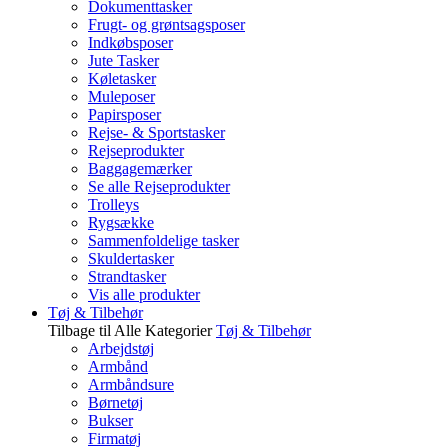
Dokumenttasker
Frugt- og grøntsagsposer
Indkøbsposer
Jute Tasker
Køletasker
Muleposer
Papirsposer
Rejse- & Sportstasker
Rejseprodukter
Baggagemærker
Se alle Rejseprodukter
Trolleys
Rygsække
Sammenfoldelige tasker
Skuldertasker
Strandtasker
Vis alle produkter
Tøj & Tilbehør
Tilbage til Alle Kategorier
Tøj & Tilbehør
Arbejdstøj
Armbånd
Armbåndsure
Børnetøj
Bukser
Firmatøj