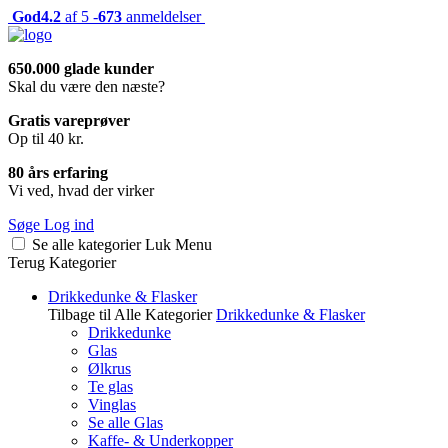
God
4.2
af 5 -
673
anmeldelser
650.000 glade kunder
Skal du være den næste?
Gratis vareprøver
Op til 40 kr.
80 års erfaring
Vi ved, hvad der virker
Søge
Log ind
Se alle kategorier
Luk
Menu
Terug
Kategorier
Drikkedunke & Flasker
Tilbage til Alle Kategorier
Drikkedunke & Flasker
Drikkedunke
Glas
Ølkrus
Te glas
Vinglas
Se alle Glas
Kaffe- & Underkopper