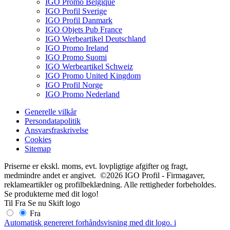
IGO Promo Belgique
IGO Profil Sverige
IGO Profil Danmark
IGO Objets Pub France
IGO Werbeartikel Deutschland
IGO Promo Ireland
IGO Promo Suomi
IGO Werbeartikel Schweiz
IGO Promo United Kingdom
IGO Profil Norge
IGO Promo Nederland
Generelle vilkår
Persondatapolitik
Ansvarsfraskrivelse
Cookies
Sitemap
Priserne er ekskl. moms, evt. lovpligtige afgifter og fragt,
medmindre andet er angivet. ©2026 IGO Profil - Firmagaver,
reklameartikler og profilbeklædning. Alle rettigheder forbeholdes.
Se produkterne med dit logo!
Til
Fra
Se nu
Skift logo
Fra
Automatisk genereret forhåndsvisning med dit logo.
i