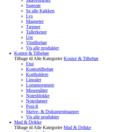
Skærebrætter
Sugerør
Se alle Køkken
Lys
Magneter
Tæpper
Tallerkener
Ure
Vintilbehør
Vis alle produkter
Kontor & Tilbehør
Tilbage til Alle Kategorier
Kontor & Tilbehør
Etui
Kontortilbehør
Kortholdere
Linealer
Lommeregnere
Musemåtter
Notesblokke
Notesbøger
Post-It
Skrive- & Dokumentmapper
Vis alle produkter
Mad & Drikke
Tilbage til Alle Kategorier
Mad & Drikke