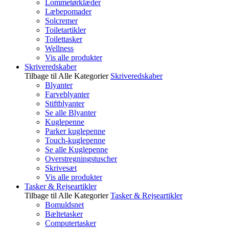
Lommetørklæder
Læbepomader
Solcremer
Toiletartikler
Toilettasker
Wellness
Vis alle produkter
Skriveredskaber
Tilbage til Alle Kategorier
Skriveredskaber
Blyanter
Farveblyanter
Stiftblyanter
Se alle Blyanter
Kuglepenne
Parker kuglepenne
Touch-kuglepenne
Se alle Kuglepenne
Overstregningstuscher
Skrivesæt
Vis alle produkter
Tasker & Rejseartikler
Tilbage til Alle Kategorier
Tasker & Rejseartikler
Bomuldsnet
Bæltetasker
Computertasker