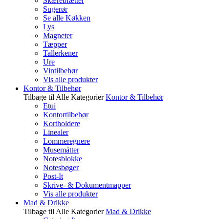
Skærebrætter
Sugerør
Se alle Køkken
Lys
Magneter
Tæpper
Tallerkener
Ure
Vintilbehør
Vis alle produkter
Kontor & Tilbehør
Tilbage til Alle Kategorier
Kontor & Tilbehør
Etui
Kontortilbehør
Kortholdere
Linealer
Lommeregnere
Musemåtter
Notesblokke
Notesbøger
Post-It
Skrive- & Dokumentmapper
Vis alle produkter
Mad & Drikke
Tilbage til Alle Kategorier
Mad & Drikke