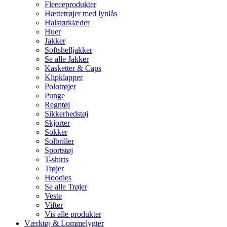
Fleeceprodukter
Hættetrøjer med lynlås
Halstørklæder
Huer
Jakker
Softshelljakker
Se alle Jakker
Kasketter & Caps
Klipklapper
Polotrøjer
Punge
Regntøj
Sikkerhedstøj
Skjorter
Sokker
Solbriller
Sportstøj
T-shirts
Trøjer
Hoodies
Se alle Trøjer
Veste
Vifter
Vis alle produkter
Værktøj & Lommelygter