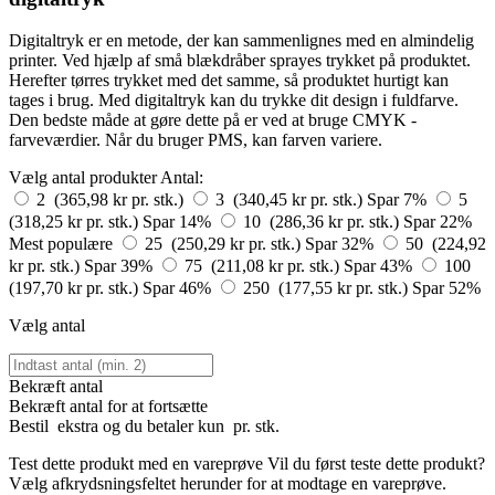
Digitaltryk er en metode, der kan sammenlignes med en almindelig
printer. Ved hjælp af små blækdråber sprayes trykket på produktet.
Herefter tørres trykket med det samme, så produktet hurtigt kan
tages i brug. Med digitaltryk kan du trykke dit design i fuldfarve.
Den bedste måde at gøre dette på er ved at bruge CMYK -
farveværdier. Når du bruger PMS, kan farven variere.
Vælg antal produkter
Antal:
2 (365,98 kr pr. stk.)
3 (340,45 kr pr. stk.)
Spar 7%
5
(318,25 kr pr. stk.)
Spar 14%
10 (286,36 kr pr. stk.)
Spar 22%
Mest populære
25 (250,29 kr pr. stk.)
Spar 32%
50 (224,92
kr pr. stk.)
Spar 39%
75 (211,08 kr pr. stk.)
Spar 43%
100
(197,70 kr pr. stk.)
Spar 46%
250 (177,55 kr pr. stk.)
Spar 52%
Vælg antal
Bekræft antal
Bekræft antal for at fortsætte
Bestil
ekstra og du betaler kun
pr. stk.
Test dette produkt med en vareprøve
Vil du først teste dette produkt?
Vælg afkrydsningsfeltet herunder for at modtage en vareprøve.