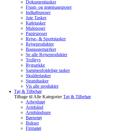
Dokumenttasker
Frugt- og grøntsagsposer
Indkøbsposer
Jute Tasker
Køletasker
Muleposer
Papirsposer
Rejse- & Sportstasker
Rejseprodukter
Baggagemærker
Se alle Rejseprodukter
Trolleys
Rygsække
Sammenfoldelige tasker
Skuldertasker
Strandtasker
Vis alle produkter
Tøj & Tilbehør
Tilbage til Alle Kategorier
Tøj & Tilbehør
Arbejdstøj
Armbånd
Armbåndsure
Børnetøj
Bukser
Firmatøj