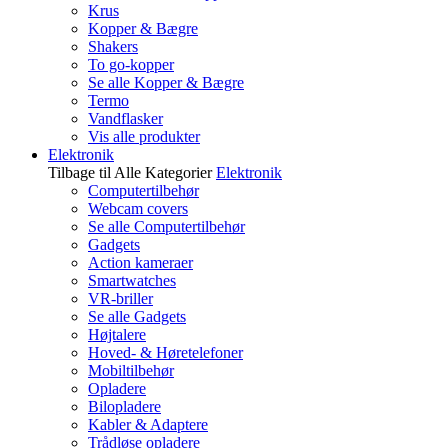
Krus
Kopper & Bægre
Shakers
To go-kopper
Se alle Kopper & Bægre
Termo
Vandflasker
Vis alle produkter
Elektronik
Tilbage til Alle Kategorier
Elektronik
Computertilbehør
Webcam covers
Se alle Computertilbehør
Gadgets
Action kameraer
Smartwatches
VR-briller
Se alle Gadgets
Højtalere
Hoved- & Høretelefoner
Mobiltilbehør
Opladere
Bilopladere
Kabler & Adaptere
Trådløse opladere