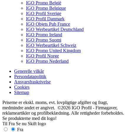
IGO Promo België
IGO Promo Belgique
IGO Profil Sverige
IGO Profil Danmark
IGO Objets Pub France
IGO Werbeartikel Deutschland
IGO Promo Ireland
IGO Promo Suomi
IGO Werbeartikel Schweiz
IGO Promo United Kingdom
IGO Profil Norge
IGO Promo Nederland
Generelle vilkår
Persondatapolitik
Ansvarsfraskrivelse
Cookies
Sitemap
Priserne er ekskl. moms, evt. lovpligtige afgifter og fragt,
medmindre andet er angivet. ©2026 IGO Profil - Firmagaver,
reklameartikler og profilbeklædning. Alle rettigheder forbeholdes.
Se produkterne med dit logo!
Til
Fra
Se nu
Skift logo
Fra