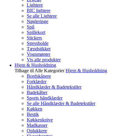
Lightere
BIC lightere
Se alle Lightere
Nøgleringe
Spil
Spillekort
Stickers
Stressbolde
Tændstikker
Vognmønter
Vis alle produkter
Hjem & Husholdning
Tilbage til Alle Kategorier
Hjem & Husholdning
Bordskånere
Forklæder
Håndklæder & Badetekstiler
Badekåber
Sports håndklæder
Se alle Håndklæder & Badetekstiler
Køkken
Bestik
Køkkenknive
Madkasser
Oplukkere