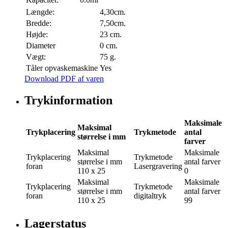
Længde:
4,30cm.
Bredde:
7,50cm.
Højde:
23 cm.
Diameter
0 cm.
Vægt:
75 g.
Tåler opvaskemaskine
Yes
Download PDF af varen
Trykinformation
Maksimale
Maksimal
Trykplacering
Trykmetode
antal
størrelse i mm
farver
Maksimal
Maksimale
Trykplacering
Trykmetode
størrelse i mm
antal farver
foran
Lasergravering
110 x 25
0
Maksimal
Maksimale
Trykplacering
Trykmetode
størrelse i mm
antal farver
foran
digitaltryk
110 x 25
99
Lagerstatus