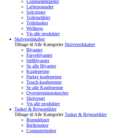
Lommetørklæder
Læbepomader
Solcremer
Toiletartikler
Toilettasker
Wellness
Vis alle produkter
Skriveredskaber
Tilbage til Alle Kategorier
Skriveredskaber
Blyanter
Farveblyanter
Stiftblyanter
Se alle Blyanter
Kuglepenne
Parker kuglepenne
Touch-kuglepenne
Se alle Kuglepenne
Overstregningstuscher
Skrivesæt
Vis alle produkter
Tasker & Rejseartikler
Tilbage til Alle Kategorier
Tasker & Rejseartikler
Bomuldsnet
Bæltetasker
Computertasker