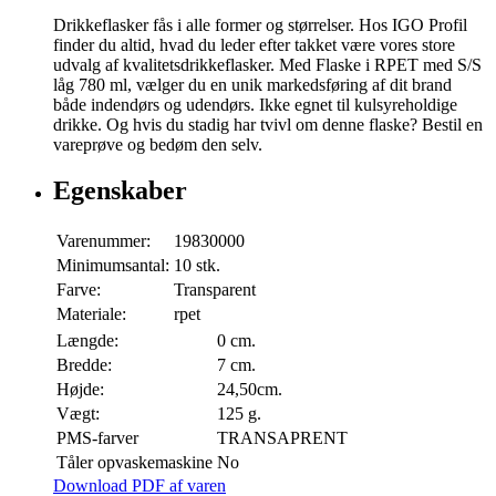
Drikkeflasker fås i alle former og størrelser. Hos IGO Profil
finder du altid, hvad du leder efter takket være vores store
udvalg af kvalitetsdrikkeflasker. Med Flaske i RPET med S/S
låg 780 ml, vælger du en unik markedsføring af dit brand
både indendørs og udendørs. Ikke egnet til kulsyreholdige
drikke. Og hvis du stadig har tvivl om denne flaske? Bestil en
vareprøve og bedøm den selv.
Egenskaber
Varenummer:
19830000
Minimumsantal:
10 stk.
Farve:
Transparent
Materiale:
rpet
Længde:
0 cm.
Bredde:
7 cm.
Højde:
24,50cm.
Vægt:
125 g.
PMS-farver
TRANSAPRENT
Tåler opvaskemaskine
No
Download PDF af varen