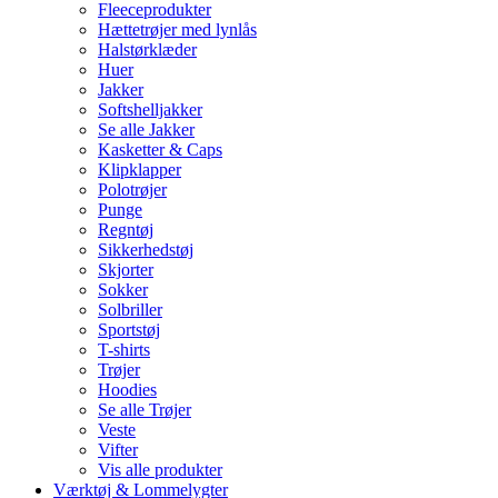
Fleeceprodukter
Hættetrøjer med lynlås
Halstørklæder
Huer
Jakker
Softshelljakker
Se alle Jakker
Kasketter & Caps
Klipklapper
Polotrøjer
Punge
Regntøj
Sikkerhedstøj
Skjorter
Sokker
Solbriller
Sportstøj
T-shirts
Trøjer
Hoodies
Se alle Trøjer
Veste
Vifter
Vis alle produkter
Værktøj & Lommelygter