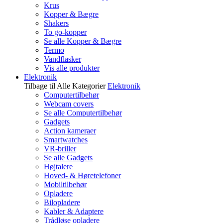
Krus
Kopper & Bægre
Shakers
To go-kopper
Se alle Kopper & Bægre
Termo
Vandflasker
Vis alle produkter
Elektronik
Tilbage til Alle Kategorier
Elektronik
Computertilbehør
Webcam covers
Se alle Computertilbehør
Gadgets
Action kameraer
Smartwatches
VR-briller
Se alle Gadgets
Højtalere
Hoved- & Høretelefoner
Mobiltilbehør
Opladere
Bilopladere
Kabler & Adaptere
Trådløse opladere