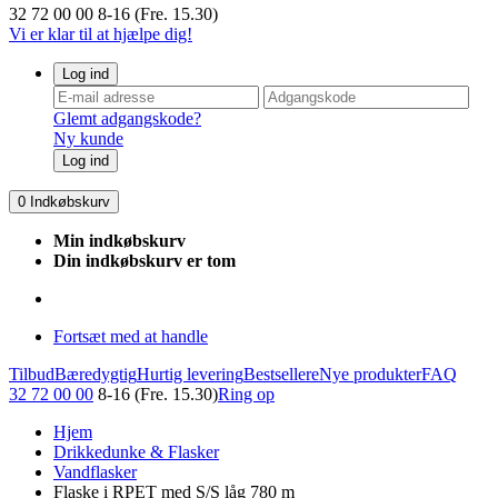
32 72 00 00
8-16 (Fre. 15.30)
Vi er klar til at hjælpe dig!
Log ind
Glemt adgangskode?
Ny kunde
Log ind
0
Indkøbskurv
Min indkøbskurv
Din indkøbskurv er tom
Fortsæt med at handle
Tilbud
Bæredygtig
Hurtig levering
Bestsellere
Nye produkter
FAQ
32 72 00 00
8-16 (Fre. 15.30)
Ring op
Hjem
Drikkedunke & Flasker
Vandflasker
Flaske i RPET med S/S låg 780 m