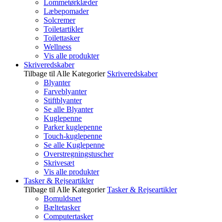
Lommetørklæder
Læbepomader
Solcremer
Toiletartikler
Toilettasker
Wellness
Vis alle produkter
Skriveredskaber
Tilbage til Alle Kategorier
Skriveredskaber
Blyanter
Farveblyanter
Stiftblyanter
Se alle Blyanter
Kuglepenne
Parker kuglepenne
Touch-kuglepenne
Se alle Kuglepenne
Overstregningstuscher
Skrivesæt
Vis alle produkter
Tasker & Rejseartikler
Tilbage til Alle Kategorier
Tasker & Rejseartikler
Bomuldsnet
Bæltetasker
Computertasker