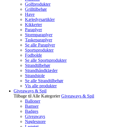
Golfprodukter
Grilltilbehør
Have
Kæledyrsartikler
Kikkerter
Paraplyer
Stormparaplyer
Taskeparaplyer
Se alle Paraplyer
Sportsprodukter
Fodbolde
Se alle Sportsprodukter
Strandtilbehør
Strandhåndklæder
Strandstole
Se alle Strandtilbehør
Vis alle produkter
Giveaways & Spil
Tilbage til Alle Kategorier
Giveaways & Spil
Balloner
Bamser
Badges
Giveaways
Nøglesnore
Legetøj