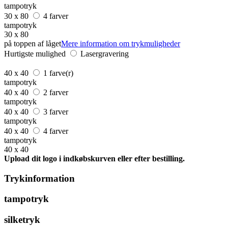
tampotryk
30 x 80
4 farver
tampotryk
30 x 80
på toppen af låget
Mere information om trykmuligheder
Hurtigste mulighed
Lasergravering
40 x 40
1 farve(r)
tampotryk
40 x 40
2 farver
tampotryk
40 x 40
3 farver
tampotryk
40 x 40
4 farver
tampotryk
40 x 40
Upload dit logo i indkøbskurven eller efter bestilling.
Trykinformation
tampotryk
silketryk