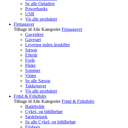
Se alle Opladere
Powerbanks
USB
Vis alle produkter
Firmagaver
Tilbage til Alle Kategorier
Firmagaver
Gaveideer
Gavesæt
Levering inden årsskiftet
Sæson
Efterår
Forår
Påske
Sommer
Vinter
Se alle Sæson
Takkegaver
Vis alle produkter
Fritid & Friluftsliv
Tilbage til Alle Kategorier
Fritid & Friluftsliv
Badebolde
Cykel- og biltilbehør
Sædebetræk
Se alle Cykel- og biltilbehør
Frisbees