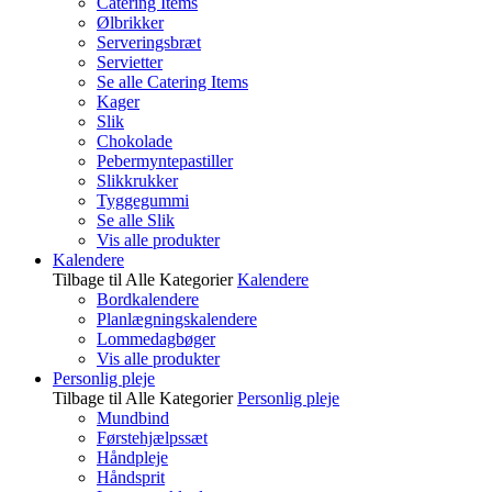
Catering Items
Ølbrikker
Serveringsbræt
Servietter
Se alle Catering Items
Kager
Slik
Chokolade
Pebermyntepastiller
Slikkrukker
Tyggegummi
Se alle Slik
Vis alle produkter
Kalendere
Tilbage til Alle Kategorier
Kalendere
Bordkalendere
Planlægningskalendere
Lommedagbøger
Vis alle produkter
Personlig pleje
Tilbage til Alle Kategorier
Personlig pleje
Mundbind
Førstehjælpssæt
Håndpleje
Håndsprit