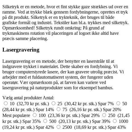
Silketryk er en metode, hvor et fint stykke gaze strækkes ud over en
ramme. Ved at trykke blæk gennem fordybningerne, oprettes et tryk
på dit produkt. Silketryk er en trykteknik, der bruges til både
grafiske formål og industri. Tekstiler kan bl.a. trykkes med silketryk.
Opmærksomhed! Silketryk rundt omkring: På grund af
trykmaskinens rotation vil placeringen af logoet ikke altid have
præcis samme placering.
Lasergravering
Lasergravering er en metode, der benytter en laserstråle til at
indgravere trykket i materialet. Dette skaber en fordybning. Vi
bruger computerstyrede lasere, der kan gravere utrolig præcist. Vi
arbejder med et fuldautomatiseret system, der fungerer uden
operatør. Vær opmærksom på, at farven kan variere ved
lasergravering på naturprodukter som for eksempel bambus.
Vælg antal produkter
Antal:
10 (32,70 kr pr. stk.)
25 (30,42 kr pr. stk.)
Spar 7%
50
(28,44 kr pr. stk.)
Spar 14%
75 (26,16 kr pr. stk.)
Spar 20%
Mest populære
100 (23,36 kr pr. stk.)
Spar 29%
250 (21,45
kr pr. stk.)
Spar 35%
500 (20,13 kr pr. stk.)
Spar 39%
1000
(19,24 kr pr. stk.)
Spar 42%
2500 (18,69 kr pr. stk.)
Spar 43%