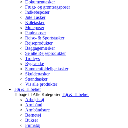
Dokumenttasker
Frugt- og grøntsagsposer
Indkøbsposer
Jute Tasker
Køletasker
Muleposer
Papirsposer
Rejse- & Sportstasker
Rejseprodukter
Baggagemærker
Se alle Rejseprodukter
Trolleys
Rygsække
Sammenfoldelige tasker
Skuldertasker
Strandtasker
Vis alle produkter
Tøj & Tilbehør
Tilbage til Alle Kategorier
Tøj & Tilbehør
Arbejdstøj
Armbånd
Armbåndsure
Børnetøj
Bukser
Firmatøj