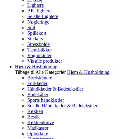
Lightere
BIC lightere
Se alle Lightere
Nøgleringe
Spil
Spillekort
Stickers
Stressbolde
Tændstikker
Vognmønter
Vis alle produkter
Hjem & Husholdning
Tilbage til Alle Kategorier
Hjem & Husholdning
Bordskånere
Forklæder
Håndklæder & Badetekstiler
Badekåber
Sports håndklæder
Se alle Håndklæder & Badetekstiler
Køkken
Bestik
Køkkenknive
Madkasser
Oplukkere