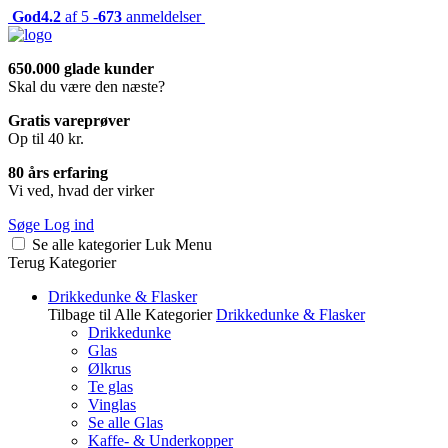
God
4.2
af 5 -
673
anmeldelser
650.000 glade kunder
Skal du være den næste?
Gratis vareprøver
Op til 40 kr.
80 års erfaring
Vi ved, hvad der virker
Søge
Log ind
Se alle kategorier
Luk
Menu
Terug
Kategorier
Drikkedunke & Flasker
Tilbage til Alle Kategorier
Drikkedunke & Flasker
Drikkedunke
Glas
Ølkrus
Te glas
Vinglas
Se alle Glas
Kaffe- & Underkopper