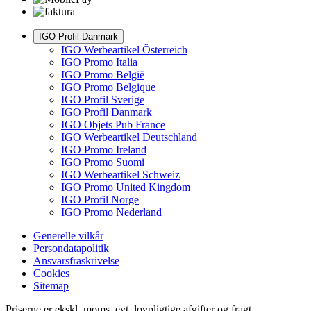
IGO Profil Danmark
IGO Werbeartikel Österreich
IGO Promo Italia
IGO Promo België
IGO Promo Belgique
IGO Profil Sverige
IGO Profil Danmark
IGO Objets Pub France
IGO Werbeartikel Deutschland
IGO Promo Ireland
IGO Promo Suomi
IGO Werbeartikel Schweiz
IGO Promo United Kingdom
IGO Profil Norge
IGO Promo Nederland
Generelle vilkår
Persondatapolitik
Ansvarsfraskrivelse
Cookies
Sitemap
Priserne er ekskl. moms, evt. lovpligtige afgifter og fragt,