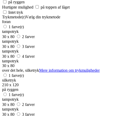
på ryggen
Hurtigste mulighed
på toppen af låget
Intet tryk
Trykmetode(r)
Vælg din trykmetode
foran
1 farve(r)
tampotryk
30 x 80
2 farver
tampotryk
30 x 80
3 farver
tampotryk
30 x 80
4 farver
tampotryk
30 x 80
over det hele, silketryk
Mere information om trykmuligheder
1 farve(r)
silketryk
210 x 120
på ryggen
1 farve(r)
tampotryk
30 x 80
2 farver
tampotryk
30 x 80
3 farver