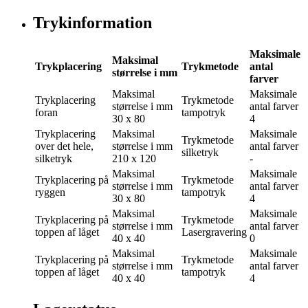
Trykinformation
Maksimale
Maksimal
Trykplacering
Trykmetode
antal
størrelse i mm
farver
Maksimal
Maksimale
Trykplacering
Trykmetode
størrelse i mm
antal farver
foran
tampotryk
30 x 80
4
Trykplacering
Maksimal
Maksimale
Trykmetode
over det hele,
størrelse i mm
antal farver
silketryk
silketryk
210 x 120
-
Maksimal
Maksimale
Trykplacering
på
Trykmetode
størrelse i mm
antal farver
ryggen
tampotryk
30 x 80
4
Maksimal
Maksimale
Trykplacering
på
Trykmetode
størrelse i mm
antal farver
toppen af låget
Lasergravering
40 x 40
0
Maksimal
Maksimale
Trykplacering
på
Trykmetode
størrelse i mm
antal farver
toppen af låget
tampotryk
40 x 40
4