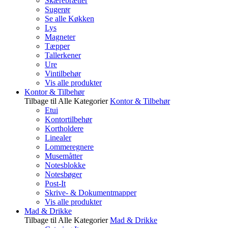
Skærebrætter
Sugerør
Se alle Køkken
Lys
Magneter
Tæpper
Tallerkener
Ure
Vintilbehør
Vis alle produkter
Kontor & Tilbehør
Tilbage til Alle Kategorier
Kontor & Tilbehør
Etui
Kontortilbehør
Kortholdere
Linealer
Lommeregnere
Musemåtter
Notesblokke
Notesbøger
Post-It
Skrive- & Dokumentmapper
Vis alle produkter
Mad & Drikke
Tilbage til Alle Kategorier
Mad & Drikke