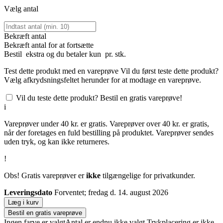
Vælg antal
Bekræft antal
Bekræft antal for at fortsætte
Bestil
ekstra og du betaler kun
pr. stk.
Test dette produkt med en vareprøve
Vil du først teste dette produkt?
Vælg afkrydsningsfeltet herunder for at modtage en vareprøve.
Vil du teste dette produkt? Bestil en gratis vareprøve!
i
Vareprøver under 40 kr. er gratis. Vareprøver over 40 kr. er gratis,
når der foretages en fuld bestilling på produktet. Vareprøver sendes
uden tryk, og kan ikke returneres.
!
Obs! Gratis vareprøver er
ikke
tilgængelige for privatkunder.
Leveringsdato
Forventet; fredag d. 14. august 2026
Læg i kurv
Bestil en gratis vareprøve
Ingen farve er valgt
Antal er endnu ikke valgt
Trykplacering er ikke