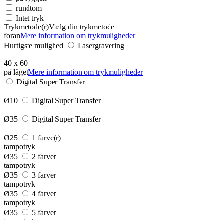
rundtom
Intet tryk
Trykmetode(r)
Vælg din trykmetode
foran
Mere information om trykmuligheder
Hurtigste mulighed
Lasergravering
40 x 60
på låget
Mere information om trykmuligheder
Digital Super Transfer
Ø10
Digital Super Transfer
Ø35
Digital Super Transfer
Ø25
1 farve(r)
tampotryk
Ø35
2 farver
tampotryk
Ø35
3 farver
tampotryk
Ø35
4 farver
tampotryk
Ø35
5 farver