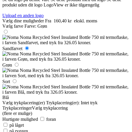
produkt uden dit logo
LogoView er ikke tilgængelig
Upload en anden logo
Vælg dine muligheder
Fra
160,40 kr
ekskl. moms
Vælg farve
Farve:
Grøn
Sandfarvet
Grøn
Sort
Blå
Vælg trykplacering(er)
Trykplacering(er):
Intet tryk
Trykplaceringer
Vælg trykplacering
(flere er mulige)
Hurtigste mulighed
foran
på låget
på ryggen