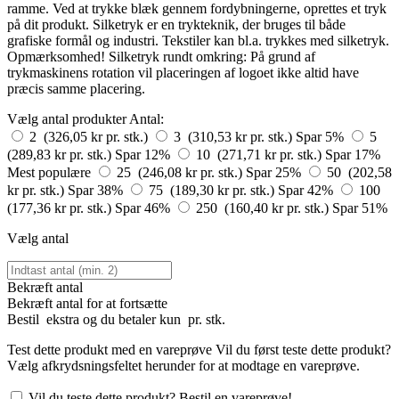
ramme. Ved at trykke blæk gennem fordybningerne, oprettes et tryk
på dit produkt. Silketryk er en trykteknik, der bruges til både
grafiske formål og industri. Tekstiler kan bl.a. trykkes med silketryk.
Opmærksomhed! Silketryk rundt omkring: På grund af
trykmaskinens rotation vil placeringen af logoet ikke altid have
præcis samme placering.
Vælg antal produkter
Antal:
2 (326,05 kr pr. stk.)
3 (310,53 kr pr. stk.)
Spar 5%
5
(289,83 kr pr. stk.)
Spar 12%
10 (271,71 kr pr. stk.)
Spar 17%
Mest populære
25 (246,08 kr pr. stk.)
Spar 25%
50 (202,58
kr pr. stk.)
Spar 38%
75 (189,30 kr pr. stk.)
Spar 42%
100
(177,36 kr pr. stk.)
Spar 46%
250 (160,40 kr pr. stk.)
Spar 51%
Vælg antal
Bekræft antal
Bekræft antal for at fortsætte
Bestil
ekstra og du betaler kun
pr. stk.
Test dette produkt med en vareprøve
Vil du først teste dette produkt?
Vælg afkrydsningsfeltet herunder for at modtage en vareprøve.
Vil du teste dette produkt? Bestil en vareprøve!