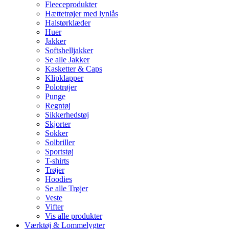
Fleeceprodukter
Hættetrøjer med lynlås
Halstørklæder
Huer
Jakker
Softshelljakker
Se alle Jakker
Kasketter & Caps
Klipklapper
Polotrøjer
Punge
Regntøj
Sikkerhedstøj
Skjorter
Sokker
Solbriller
Sportstøj
T-shirts
Trøjer
Hoodies
Se alle Trøjer
Veste
Vifter
Vis alle produkter
Værktøj & Lommelygter