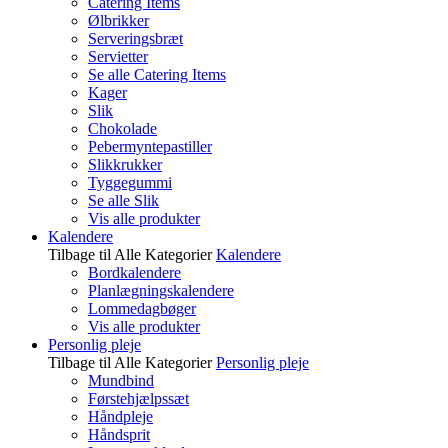
Catering Items
Ølbrikker
Serveringsbræt
Servietter
Se alle Catering Items
Kager
Slik
Chokolade
Pebermyntepastiller
Slikkrukker
Tyggegummi
Se alle Slik
Vis alle produkter
Kalendere
Tilbage til Alle Kategorier
Kalendere
Bordkalendere
Planlægningskalendere
Lommedagbøger
Vis alle produkter
Personlig pleje
Tilbage til Alle Kategorier
Personlig pleje
Mundbind
Førstehjælpssæt
Håndpleje
Håndsprit