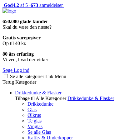
God
4.2
af 5 -
673
anmeldelser
650.000 glade kunder
Skal du være den næste?
Gratis vareprøver
Op til 40 kr.
80 års erfaring
Vi ved, hvad der virker
Søge
Log ind
Se alle kategorier
Luk
Menu
Terug
Kategorier
Drikkedunke & Flasker
Tilbage til Alle Kategorier
Drikkedunke & Flasker
Drikkedunke
Glas
Ølkrus
Te glas
Vinglas
Se alle Glas
Kaffe- & Underkopper