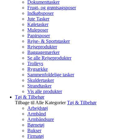
Dokumenttasker
Frugt- og grøntsagsposer
Indkøbsposer
Jute Tasker
Køletasker
Muleposer
Papirsposer
Rejse- & Sportstasker
Rejseprodukter
Baggagemærker
Se alle Rejseprodukter
Trolleys
Rygsække
Sammenfoldelige tasker
Skuldertasker
Strandtasker
Vis alle produkter
Tøj & Tilbehør
Tilbage til Alle Kategorier
Tøj & Tilbehør
Arbejdstøj
Armbånd
Armbåndsure
Børnetøj
Bukser
Firmatøj