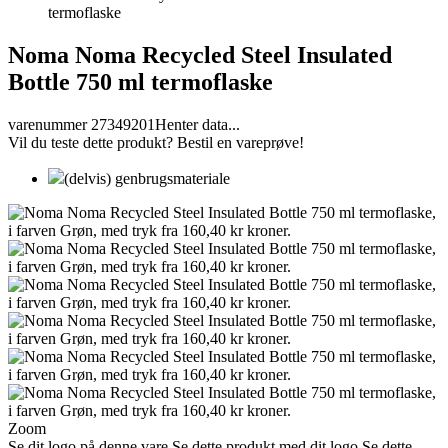
termoflaske
Noma Noma Recycled Steel Insulated
Bottle 750 ml termoflaske
varenummer 27349201
Henter data...
Vil du teste dette produkt? Bestil en vareprøve!
(delvis) genbrugsmateriale
Zoom
Se dit logo på denne vare
Se dette produkt med dit logo
Se dette