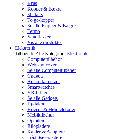
Krus
Kopper & Bægre
Shakers
To go-kopper
Se alle Kopper & Bægre
Termo
Vandflasker
Vis alle produkter
Elektronik
Tilbage til Alle Kategorier
Elektronik
Computertilbehør
Webcam covers
Se alle Computertilbehør
Gadgets
Action kameraer
Smartwatches
VR-briller
Se alle Gadgets
Højtalere
Hoved- & Høretelefoner
Mobiltilbehør
Opladere
Bilopladere
Kabler & Adaptere
Trådløse opladere