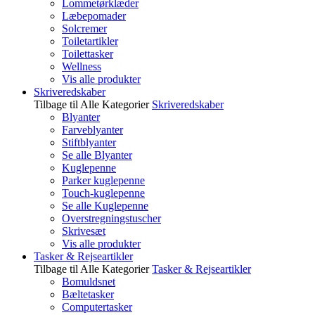
Lommetørklæder
Læbepomader
Solcremer
Toiletartikler
Toilettasker
Wellness
Vis alle produkter
Skriveredskaber
Tilbage til Alle Kategorier
Skriveredskaber
Blyanter
Farveblyanter
Stiftblyanter
Se alle Blyanter
Kuglepenne
Parker kuglepenne
Touch-kuglepenne
Se alle Kuglepenne
Overstregningstuscher
Skrivesæt
Vis alle produkter
Tasker & Rejseartikler
Tilbage til Alle Kategorier
Tasker & Rejseartikler
Bomuldsnet
Bæltetasker
Computertasker