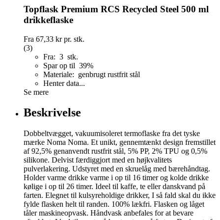
Topflask Premium RCS Recycled Steel 500 ml
drikkeflaske
Fra
67,33 kr
pr. stk.
(3)
Fra: 3 stk.
Spar op til 39%
Materiale: genbrugt rustfrit stål
Henter data...
Se mere
Beskrivelse
Dobbeltvægget, vakuumisoleret termoflaske fra det tyske
mærke Noma Noma. Et unikt, gennemtænkt design fremstillet
af 92,5% genanvendt rustfrit stål, 5% PP, 2% TPU og 0,5%
silikone. Delvist færdiggjort med en højkvalitets
pulverlakering. Udstyret med en skruelåg med bærehåndtag.
Holder varme drikke varme i op til 16 timer og kolde drikke
kølige i op til 26 timer. Ideel til kaffe, te eller danskvand på
farten. Elegnet til kulsyreholdige drikker, I så fald skal du ikke
fylde flasken helt til randen. 100% lækfri. Flasken og låget
tåler maskineopvask. Håndvask anbefales for at bevare