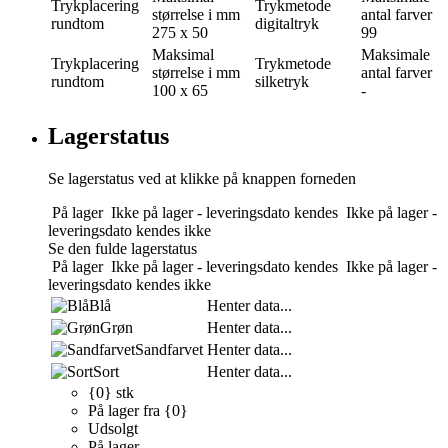
Trykplacering
Trykmetode
størrelse i mm
antal farver
rundtom
digitaltryk
275 x 50
99
Maksimal
Maksimale
Trykplacering
Trykmetode
størrelse i mm
antal farver
rundtom
silketryk
100 x 65
-
Lagerstatus
Se lagerstatus ved at klikke på knappen forneden
På lager
Ikke på lager - leveringsdato kendes
Ikke på lager -
leveringsdato kendes ikke
Se den fulde lagerstatus
På lager
Ikke på lager - leveringsdato kendes
Ikke på lager -
leveringsdato kendes ikke
Blå
Henter data...
Grøn
Henter data...
Sandfarvet
Henter data...
Sort
Henter data...
{0} stk
På lager fra {0}
Udsolgt
På lager