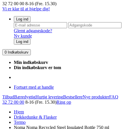
32 72 00 00
8-16 (Fre. 15.30)
Vi er klar til at hjælpe dig!
Log ind
Glemt adgangskode?
Ny kunde
Log ind
0
Indkøbskurv
Min indkøbskurv
Din indkøbskurv er tom
Fortsæt med at handle
Tilbud
Bæredygtig
Hurtig levering
Bestsellere
Nye produkter
FAQ
32 72 00 00
8-16 (Fre. 15.30)
Ring op
Hjem
Drikkedunke & Flasker
Termo
Noma Noma Recycled Steel Insulated Bottle 750 ml