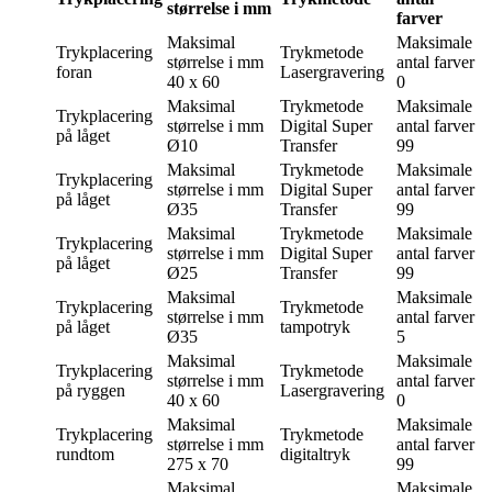
størrelse i mm
farver
Maksimal
Maksimale
Trykplacering
Trykmetode
størrelse i mm
antal farver
foran
Lasergravering
40 x 60
0
Maksimal
Trykmetode
Maksimale
Trykplacering
størrelse i mm
Digital Super
antal farver
på låget
Ø10
Transfer
99
Maksimal
Trykmetode
Maksimale
Trykplacering
størrelse i mm
Digital Super
antal farver
på låget
Ø35
Transfer
99
Maksimal
Trykmetode
Maksimale
Trykplacering
størrelse i mm
Digital Super
antal farver
på låget
Ø25
Transfer
99
Maksimal
Maksimale
Trykplacering
Trykmetode
størrelse i mm
antal farver
på låget
tampotryk
Ø35
5
Maksimal
Maksimale
Trykplacering
Trykmetode
størrelse i mm
antal farver
på ryggen
Lasergravering
40 x 60
0
Maksimal
Maksimale
Trykplacering
Trykmetode
størrelse i mm
antal farver
rundtom
digitaltryk
275 x 70
99
Maksimal
Maksimale