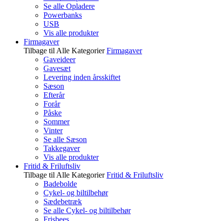
Se alle Opladere
Powerbanks
USB
Vis alle produkter
Firmagaver
Tilbage til Alle Kategorier
Firmagaver
Gaveideer
Gavesæt
Levering inden årsskiftet
Sæson
Efterår
Forår
Påske
Sommer
Vinter
Se alle Sæson
Takkegaver
Vis alle produkter
Fritid & Friluftsliv
Tilbage til Alle Kategorier
Fritid & Friluftsliv
Badebolde
Cykel- og biltilbehør
Sædebetræk
Se alle Cykel- og biltilbehør
Frisbees