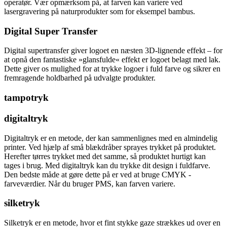
operatør. Vær opmærksom på, at farven kan variere ved
lasergravering på naturprodukter som for eksempel bambus.
Digital Super Transfer
Digital supertransfer giver logoet en næsten 3D-lignende effekt – for
at opnå den fantastiske »glansfulde« effekt er logoet belagt med lak.
Dette giver os mulighed for at trykke logoer i fuld farve og sikrer en
fremragende holdbarhed på udvalgte produkter.
tampotryk
digitaltryk
Digitaltryk er en metode, der kan sammenlignes med en almindelig
printer. Ved hjælp af små blækdråber sprayes trykket på produktet.
Herefter tørres trykket med det samme, så produktet hurtigt kan
tages i brug. Med digitaltryk kan du trykke dit design i fuldfarve.
Den bedste måde at gøre dette på er ved at bruge CMYK -
farveværdier. Når du bruger PMS, kan farven variere.
silketryk
Silketryk er en metode, hvor et fint stykke gaze strækkes ud over en