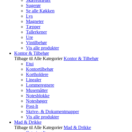
Skærebrætter
Sugerør
Se alle Køkken
Lys
Magneter
Tæpper
Tallerkener
Ure
Vintilbehør
Vis alle produkter
Kontor & Tilbehør
Tilbage til Alle Kategorier
Kontor & Tilbehør
Etui
Kontortilbehør
Kortholdere
Linealer
Lommeregnere
Musemåtter
Notesblokke
Notesbøger
Post-It
Skrive- & Dokumentmapper
Vis alle produkter
Mad & Drikke
Tilbage til Alle Kategorier
Mad & Drikke