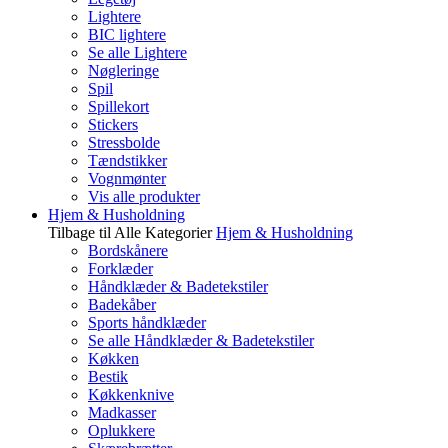
Lightere
BIC lightere
Se alle Lightere
Nøgleringe
Spil
Spillekort
Stickers
Stressbolde
Tændstikker
Vognmønter
Vis alle produkter
Hjem & Husholdning
Tilbage til Alle Kategorier
Hjem & Husholdning
Bordskånere
Forklæder
Håndklæder & Badetekstiler
Badekåber
Sports håndklæder
Se alle Håndklæder & Badetekstiler
Køkken
Bestik
Køkkenknive
Madkasser
Oplukkere