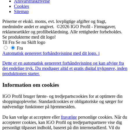
Ansvarsfraskrivelse
Cookies
Sitemap
Priserne er ekskl. moms, evt. lovpligtige afgifter og fragt,
medmindre andet er angivet. ©2026 IGO Profil - Firmagaver,
reklameartikler og profilbeklædning. Alle rettigheder forbeholdes.
Se produkterne med dit logo!
Til
Fra
Se nu
Skift logo
Fra
Automatisk genereret forhåndsvisning med dit logo.
i
Dette er en automatisk genereret forhåndsvisning og kan afvige fra
det endelige tryk. Du modtager altid et gratis digital trykprøve, inden
produktionen starter.
Information om cookies
IGO Profil bruger første- og tredjepartscookies for at optimere din
shoppingoplevelse. Standardcookies er obligatoriske og sørger for
nødvendige funktioner på hjemmesiden.
Du kan vælge at acceptere eller
fravælge
personlige cookies. Når du
accepterer cookies, kan IGO Profil og tredjepartspartnere vise dig
personligt tilpasset indhold, baseret på din internetadfærd. Vil du