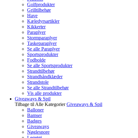
Golfprodukter
Grilltilbehør
Have
Kæledyrsartikler
Kikkerter
Paraplyer
Stormparaplyer
Taskeparaplyer
Se alle Paraplyer
Sportsprodukter
Fodbolde
Se alle Sportsprodukter
Strandtilbehør
Strandhåndklæder
Strandstole
Se alle Strandtilbehør
Vis alle produkter
Giveaways & Spil
Tilbage til Alle Kategorier
Giveaways & Spil
Balloner
Bamser
Badges
Giveaways
Nøglesnore
Legetøj