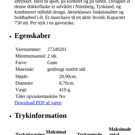
aftrykket. Ideel til sport, på kontoret og på farten. Designet af
denne drikkeflaske er udviklet i Nürnberg, Tyskland, og
kombinerer stilfuldt design, førsteklasses funktionalitet og
holdbarhed i ét. Et must-have til en aktiv livsstil. Kapacitet
750 ml. Per styk i en gaveæske.
Egenskaber
Varenummer:
27349201
Minimumsantal:
2 stk.
Farve:
Grøn
Materiale:
genbrugt rustfrit stål
Højde:
20,90cm.
Diameter
8,70cm.
Vægt:
419 g.
Tåler opvaskemaskine
No
Download PDF af varen
Trykinformation
Maksimale
Maksimal
Trykplacering
Trykmetode
antal