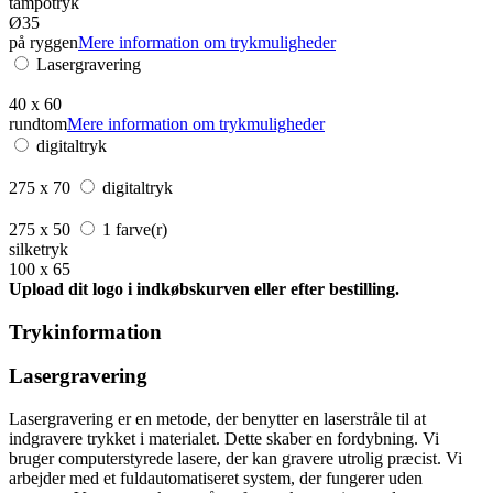
tampotryk
Ø35
på ryggen
Mere information om trykmuligheder
Lasergravering
40 x 60
rundtom
Mere information om trykmuligheder
digitaltryk
275 x 70
digitaltryk
275 x 50
1 farve(r)
silketryk
100 x 65
Upload dit logo i indkøbskurven eller efter bestilling.
Trykinformation
Lasergravering
Lasergravering er en metode, der benytter en laserstråle til at
indgravere trykket i materialet. Dette skaber en fordybning. Vi
bruger computerstyrede lasere, der kan gravere utrolig præcist. Vi
arbejder med et fuldautomatiseret system, der fungerer uden