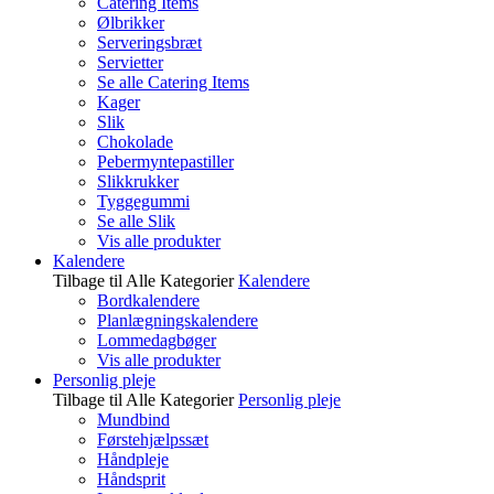
Catering Items
Ølbrikker
Serveringsbræt
Servietter
Se alle Catering Items
Kager
Slik
Chokolade
Pebermyntepastiller
Slikkrukker
Tyggegummi
Se alle Slik
Vis alle produkter
Kalendere
Tilbage til Alle Kategorier
Kalendere
Bordkalendere
Planlægningskalendere
Lommedagbøger
Vis alle produkter
Personlig pleje
Tilbage til Alle Kategorier
Personlig pleje
Mundbind
Førstehjælpssæt
Håndpleje
Håndsprit