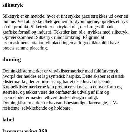
silketryk
Silketryk er en metode, hvor et fint stykke gaze strækkes ud over en
ramme. Ved at trykke blæk gennem fordybningerne, oprettes et tryk
på dit produkt. Silketryk er en trykteknik, der bruges til både
grafiske formål og industri. Tekstiler kan bl.a. trykkes med silketryk.
Opmærksomhed! Silketryk rundt omkring: På grund af
trykmaskinens rotation vil placeringen af logoet ikke altid have
præcis samme placering.
doming
Domingklistermærker er vinylklistermærker med fuldfarvetryk,
hvorpå der hældes et lag syntetisk harpiks. Dette skaber et sfærisk
klistermærke, der er ridsefast og har et eksklusivt udseende.
Kuppelklistermærkerne kan produceres i næsten enhver form og
størrelse, og takket være det omfattende udvalg af film og
trykmetoder er næsten ethvert ønsket design muligt.
Domingklistermærker er havvandsbestandige, farveægte, UV-
resistente, selvklæbende og holdbare.
label
lasergravering 360