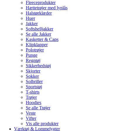
Fleeceprodukter
Hættetrøjer med lynlås
Halstørklæder
Huer
Jakker
Softshelljakker
Se alle Jakker
Kasketter & Caps
Klipklapper
Polotrøjer
Punge
Regntøj
Sikkerhedstøj
Skjorter
Sokker
Solbriller
Sportstøj
T-shirts
Trøjer
Hoodies
Se alle Trøjer
Veste
Vifter
Vis alle produkter
Værktøj & Lommelygter