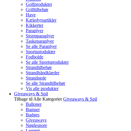
Golfprodukter
Grilltilbehør
Have
Kæledyrsartikler
Kikkerter
Paraplyer
Stormparaplyer
Taskeparaplyer
Se alle Paraplyer
Sportsprodukter
Fodbolde
Se alle Sportsprodukter
Strandtilbehør
Strandhåndklæder
Strandstole
Se alle Strandtilbehør
Vis alle produkter
Giveaways & Spil
Tilbage til Alle Kategorier
Giveaways & Spil
Balloner
Bamser
Badges
Giveaways
Nøglesnore
Legetøj