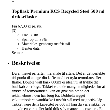
+
Topflask Premium RCS Recycled Steel 500 ml
drikkeflaske
Fra
67,33 kr
pr. stk.
(3)
Fra: 3 stk.
Spar op til 39%
Materiale: genbrugt rustfrit stål
Henter data...
Se mere
Beskrivelse
Du er meget på farten, fra aftale til aftale. Det er det perfekte
tidspunkt til at tage din kaffe med i et trykt termokrus eller
flaske. Double wall flask 600ml er ideelt til at trykke dit
budskab eller logo. Takket være de mange muligheder for at
trykke på termoartiklen, kan du give din brand det
reklameboost, den har brug for. Dobbeltvægget
vakuumisoleret vandflaske i rustfrit stål med magnetisk låg.
Takket være dens kapacitet på 600 ml kan du være sikker på
at nyde en varm eller kold drik selv mange timer senere. En