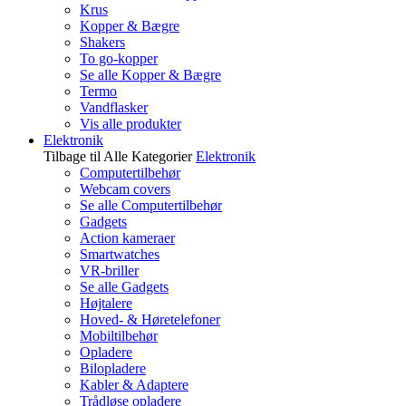
Krus
Kopper & Bægre
Shakers
To go-kopper
Se alle Kopper & Bægre
Termo
Vandflasker
Vis alle produkter
Elektronik
Tilbage til Alle Kategorier
Elektronik
Computertilbehør
Webcam covers
Se alle Computertilbehør
Gadgets
Action kameraer
Smartwatches
VR-briller
Se alle Gadgets
Højtalere
Hoved- & Høretelefoner
Mobiltilbehør
Opladere
Bilopladere
Kabler & Adaptere
Trådløse opladere