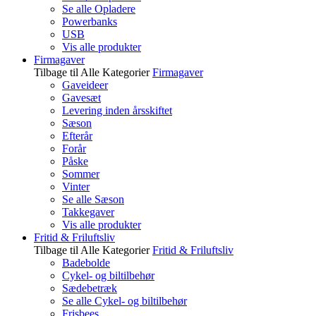
Se alle Opladere
Powerbanks
USB
Vis alle produkter
Firmagaver
Tilbage til Alle Kategorier
Firmagaver
Gaveideer
Gavesæt
Levering inden årsskiftet
Sæson
Efterår
Forår
Påske
Sommer
Vinter
Se alle Sæson
Takkegaver
Vis alle produkter
Fritid & Friluftsliv
Tilbage til Alle Kategorier
Fritid & Friluftsliv
Badebolde
Cykel- og biltilbehør
Sædebetræk
Se alle Cykel- og biltilbehør
Frisbees