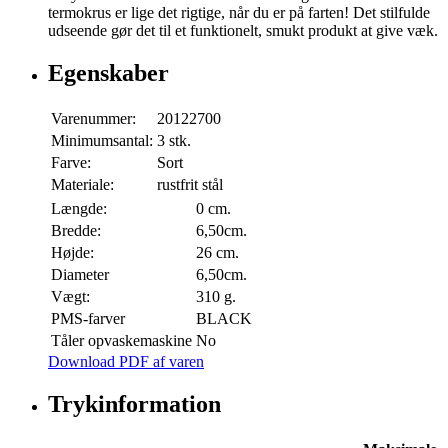
termokrus er lige det rigtige, når du er på farten! Det stilfulde
udseende gør det til et funktionelt, smukt produkt at give væk.
Egenskaber
Varenummer:
20122700
Minimumsantal:
3 stk.
Farve:
Sort
Materiale:
rustfrit stål
Længde:
0 cm.
Bredde:
6,50cm.
Højde:
26 cm.
Diameter
6,50cm.
Vægt:
310 g.
PMS-farver
BLACK
Tåler opvaskemaskine
No
Download PDF af varen
Trykinformation