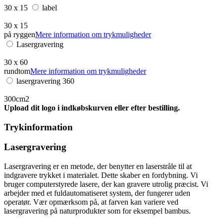
30 x 15
label
30 x 15
på ryggen
Mere information om trykmuligheder
Lasergravering
30 x 60
rundtom
Mere information om trykmuligheder
lasergravering 360
300cm2
Upload dit logo i indkøbskurven eller efter bestilling.
Trykinformation
Lasergravering
Lasergravering er en metode, der benytter en laserstråle til at
indgravere trykket i materialet. Dette skaber en fordybning. Vi
bruger computerstyrede lasere, der kan gravere utrolig præcist. Vi
arbejder med et fuldautomatiseret system, der fungerer uden
operatør. Vær opmærksom på, at farven kan variere ved
lasergravering på naturprodukter som for eksempel bambus.