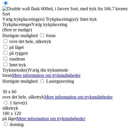
Sort
Vælg trykplacering(er)
Trykplacering(er):
Intet tryk
Trykplaceringer
Vælg trykplacering
(flere er mulige)
Hurtigste mulighed
foran
over det hele, silketryk
på låget
på ryggen
rundtom
Intet tryk
Trykmetode(r)
Vælg din trykmetode
foran
Mere information om trykmuligheder
Hurtigste mulighed
Lasergravering
30 x 60
over det hele, silketryk
Mere information om trykmuligheder
1 farve(r)
silketryk
180 x 120
på låget
Mere information om trykmuligheder
doming