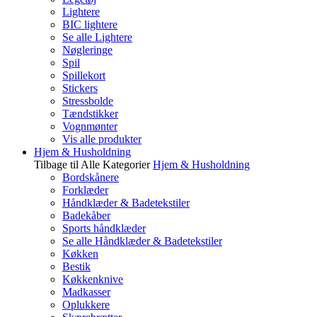
Lightere
BIC lightere
Se alle Lightere
Nøgleringe
Spil
Spillekort
Stickers
Stressbolde
Tændstikker
Vognmønter
Vis alle produkter
Hjem & Husholdning
Tilbage til Alle Kategorier
Hjem & Husholdning
Bordskånere
Forklæder
Håndklæder & Badetekstiler
Badekåber
Sports håndklæder
Se alle Håndklæder & Badetekstiler
Køkken
Bestik
Køkkenknive
Madkasser
Oplukkere