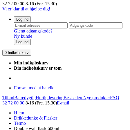
32 72 00 00
8-16 (Fre. 15.30)
Vi er klar til at hjælpe dig!
Log ind
Glemt adgangskode?
Ny kunde
Log ind
0
Indkøbskurv
Min indkøbskurv
Din indkøbskurv er tom
Fortsæt med at handle
Tilbud
Bæredygtig
Hurtig levering
Bestsellere
Nye produkter
FAQ
32 72 00 00
8-16 (Fre. 15.30)
E-mail
Hjem
Drikkedunke & Flasker
Termo
Double wall flask 600ml