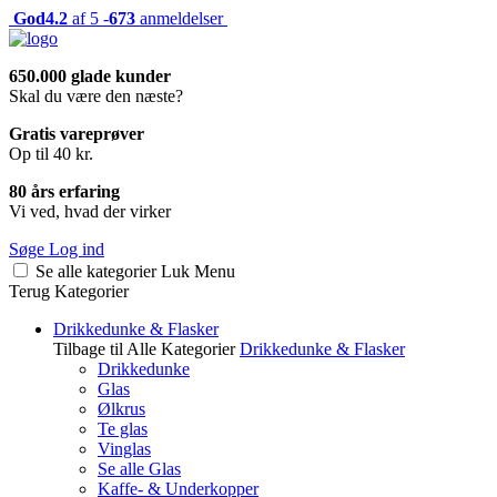
God
4.2
af 5 -
673
anmeldelser
650.000 glade kunder
Skal du være den næste?
Gratis vareprøver
Op til 40 kr.
80 års erfaring
Vi ved, hvad der virker
Søge
Log ind
Se alle kategorier
Luk
Menu
Terug
Kategorier
Drikkedunke & Flasker
Tilbage til Alle Kategorier
Drikkedunke & Flasker
Drikkedunke
Glas
Ølkrus
Te glas
Vinglas
Se alle Glas
Kaffe- & Underkopper