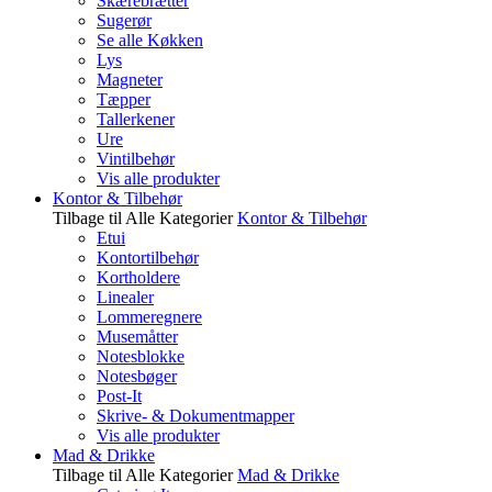
Skærebrætter
Sugerør
Se alle Køkken
Lys
Magneter
Tæpper
Tallerkener
Ure
Vintilbehør
Vis alle produkter
Kontor & Tilbehør
Tilbage til Alle Kategorier
Kontor & Tilbehør
Etui
Kontortilbehør
Kortholdere
Linealer
Lommeregnere
Musemåtter
Notesblokke
Notesbøger
Post-It
Skrive- & Dokumentmapper
Vis alle produkter
Mad & Drikke
Tilbage til Alle Kategorier
Mad & Drikke