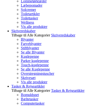
Lommetørklæder
Læbepomader
Solcremer
Toiletartikler
Toilettasker
Wellness
Vis alle produkter
Skriveredskaber
Tilbage til Alle Kategorier
Skriveredskaber
Blyanter
Farveblyanter
Stiftblyanter
Se alle Blyanter
Kuglepenne
Parker kuglepenne
Touch-kuglepenne
Se alle Kuglepenne
Overstregningstuscher
Skrivesæt
Vis alle produkter
Tasker & Rejseartikler
Tilbage til Alle Kategorier
Tasker & Rejseartikler
Bomuldsnet
Bæltetasker
Computertasker