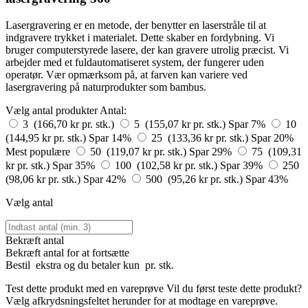
Lasergravering er en metode, der benytter en laserstråle til at
indgravere trykket i materialet. Dette skaber en fordybning. Vi
bruger computerstyrede lasere, der kan gravere utrolig præcist. Vi
arbejder med et fuldautomatiseret system, der fungerer uden
operatør. Vær opmærksom på, at farven kan variere ved
lasergravering på naturprodukter som bambus.
Vælg antal produkter
Antal:
3 (166,70 kr pr. stk.)
5 (155,07 kr pr. stk.)
Spar 7%
10
(144,95 kr pr. stk.)
Spar 14%
25 (133,36 kr pr. stk.)
Spar 20%
Mest populære
50 (119,07 kr pr. stk.)
Spar 29%
75 (109,31
kr pr. stk.)
Spar 35%
100 (102,58 kr pr. stk.)
Spar 39%
250
(98,06 kr pr. stk.)
Spar 42%
500 (95,26 kr pr. stk.)
Spar 43%
Vælg antal
Bekræft antal
Bekræft antal for at fortsætte
Bestil
ekstra og du betaler kun
pr. stk.
Test dette produkt med en vareprøve
Vil du først teste dette produkt?
Vælg afkrydsningsfeltet herunder for at modtage en vareprøve.