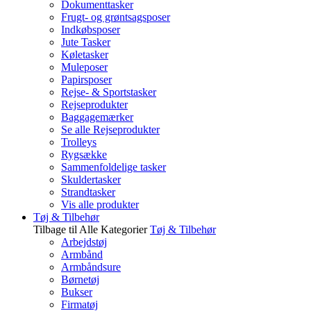
Dokumenttasker
Frugt- og grøntsagsposer
Indkøbsposer
Jute Tasker
Køletasker
Muleposer
Papirsposer
Rejse- & Sportstasker
Rejseprodukter
Baggagemærker
Se alle Rejseprodukter
Trolleys
Rygsække
Sammenfoldelige tasker
Skuldertasker
Strandtasker
Vis alle produkter
Tøj & Tilbehør
Tilbage til Alle Kategorier
Tøj & Tilbehør
Arbejdstøj
Armbånd
Armbåndsure
Børnetøj
Bukser
Firmatøj